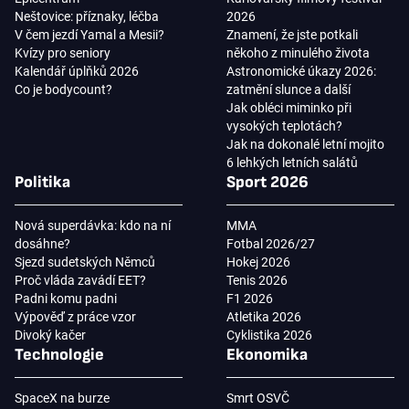
Neštovice: příznaky, léčba
2026
V čem jezdí Yamal a Mesii?
Znamení, že jste potkali
Kvízy pro seniory
někoho z minulého života
Kalendář úplňků 2026
Astronomické úkazy 2026:
Co je bodycount?
zatmění slunce a další
Jak obléci miminko při
vysokých teplotách?
Jak na dokonalé letní mojito
6 lehkých letních salátů
Politika
Sport 2026
Nová superdávka: kdo na ní
MMA
dosáhne?
Fotbal 2026/27
Sjezd sudetských Němců
Hokej 2026
Proč vláda zavádí EET?
Tenis 2026
Padni komu padni
F1 2026
Výpověď z práce vzor
Atletika 2026
Divoký kačer
Cyklistika 2026
Technologie
Ekonomika
SpaceX na burze
Smrt OSVČ