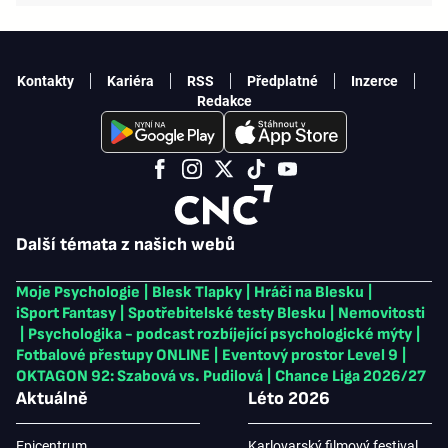
Kontakty
Kariéra
RSS
Předplatné
Inzerce
Redakce
Další témata z našich webů
Moje Psychologie
|
Blesk Tlapky
|
Hráči na Blesku
|
iSport Fantasy
|
Spotřebitelské testy Blesku
|
Nemovitosti
|
Psychologika - podcast rozbíjející psychologické mýty
|
Fotbalové přestupy ONLINE
|
Eventový prostor Level 9
|
OKTAGON 92: Szabová vs. Pudilová
|
Chance Liga 2026/27
Aktuálně
Léto 2026
Epicentrum
Karlovarský filmový festival