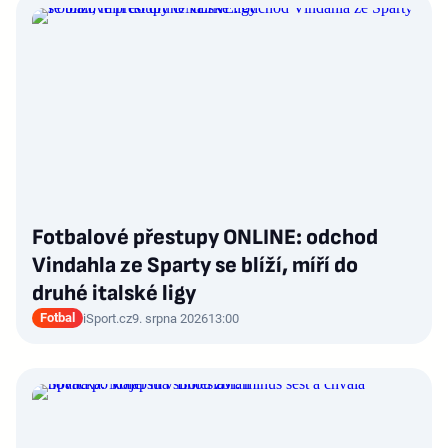
Fotbalové přestupy ONLINE: odchod
Vindahla ze Sparty se blíží, míří do
druhé italské ligy
Fotbal
iSport.cz
9. srpna 2026
13:00