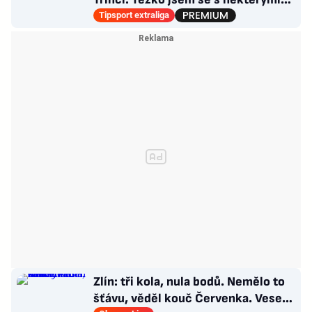
věcmi vyrovnával
Tipsport extraliga
Zlín: tři kola, nula bodů. Nemělo to
šťávu, věděl kouč Červenka. Veselý