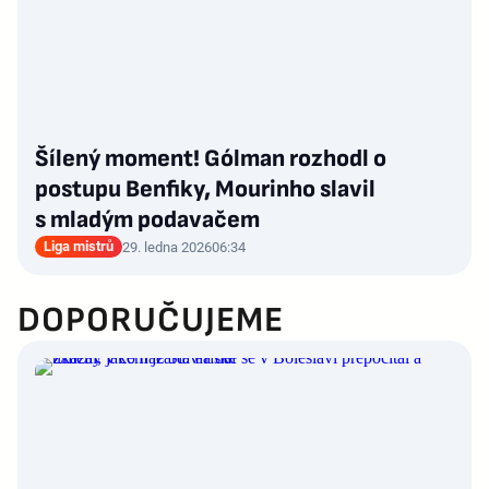
Šílený moment! Gólman rozhodl o
postupu Benfiky, Mourinho slavil
s mladým podavačem
Liga mistrů
29. ledna 2026
06:34
DOPORUČUJEME