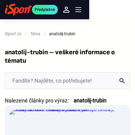
Předplatné
iSport.cz
Téma
anatolij-trubin
anatolij-trubin – veškeré informace o
tématu
Nalezené články pro výraz:
anatolij-trubin