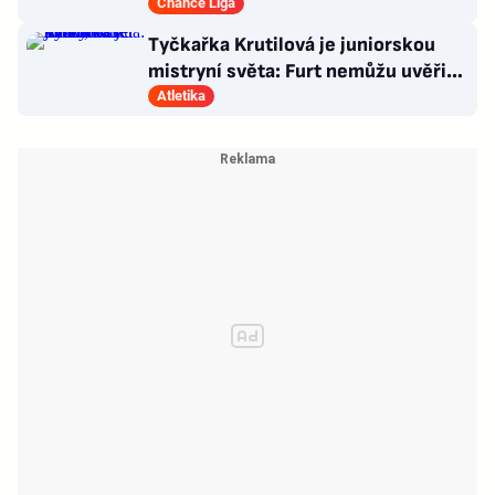
dostal dárek
Chance Liga
Tyčkařka Krutilová je juniorskou
mistryní světa: Furt nemůžu uvěřit,
co se stalo!
Atletika