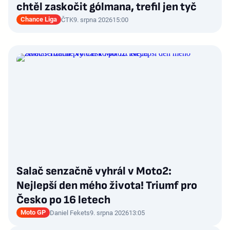
chtěl zaskočit gólmana, trefil jen tyč
Chance Liga
ČTK
9. srpna 2026
15:00
Salač senzačně vyhrál v Moto2:
Nejlepší den mého života! Triumf pro
Česko po 16 letech
Moto GP
Daniel Fekets
9. srpna 2026
13:05