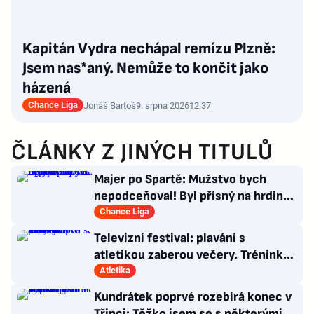
Kapitán Vydra nechápal remízu Plzně:
Jsem nas*aný. Nemůže to končit jako
házená
Chance Liga
Jonáš Bartoš
9. srpna 2026
12:37
ČLÁNKY Z JINÝCH TITULŮ
Majer po Spartě: Mužstvo bych
nepodceňoval! Byl přísný na hrdinu
zápasu
Chance Liga
Televizní festival: plavání s
atletikou zaberou večery. Trénink
pro LA, usmívá se Dusík
Atletika
Kundrátek poprvé rozebírá konec v
Třinci: Těžko jsem se s některými