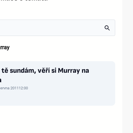
rray
 tě sundám, věří si Murray na
a
června 2011
12:00