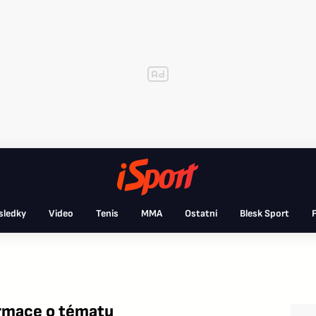
sledky
Video
Tenis
MMA
Ostatní
Blesk Sport
F
rmace o tématu