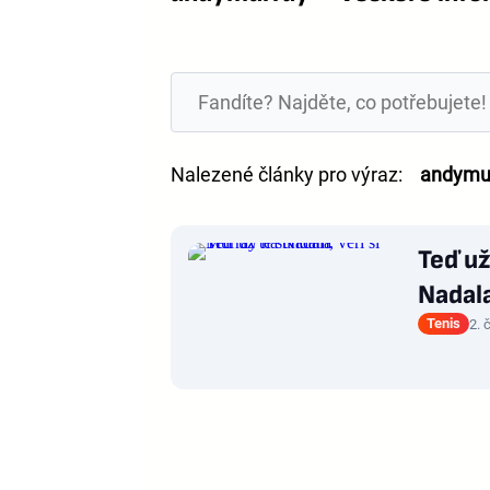
Nalezené články pro výraz:
andymu
Teď už
Nadal
Tenis
2. 