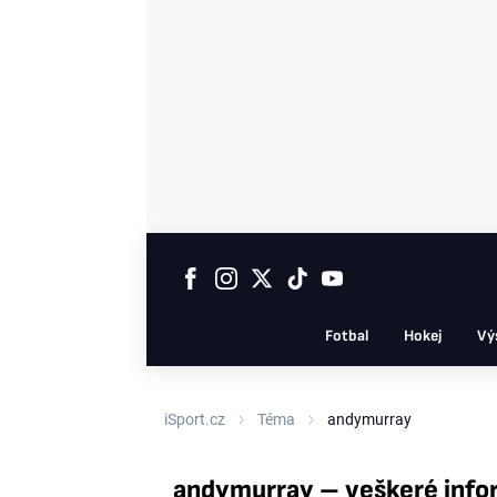
Fotbal
Hokej
Vý
iSport.cz
Téma
andymurray
andymurray – veškeré info