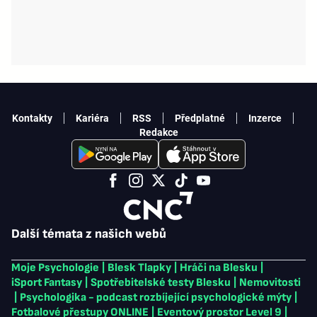
Kontakty
Kariéra
RSS
Předplatné
Inzerce
Redakce
Další témata z našich webů
Moje Psychologie
|
Blesk Tlapky
|
Hráči na Blesku
|
iSport Fantasy
|
Spotřebitelské testy Blesku
|
Nemovitosti
|
Psychologika - podcast rozbíjející psychologické mýty
|
Fotbalové přestupy ONLINE
|
Eventový prostor Level 9
|