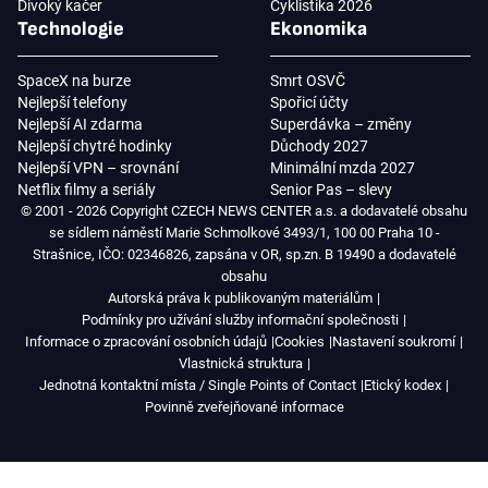
Divoký kačer
Cyklistika 2026
Technologie
Ekonomika
SpaceX na burze
Smrt OSVČ
Nejlepší telefony
Spořicí účty
Nejlepší AI zdarma
Superdávka – změny
Nejlepší chytré hodinky
Důchody 2027
Nejlepší VPN – srovnání
Minimální mzda 2027
Netflix filmy a seriály
Senior Pas – slevy
© 2001 - 2026 Copyright CZECH NEWS CENTER a.s. a dodavatelé obsahu
se sídlem náměstí Marie Schmolkové 3493/1, 100 00 Praha 10 -
Strašnice, IČO: 02346826, zapsána v OR, sp.zn. B 19490 a dodavatelé
obsahu
Autorská práva k publikovaným materiálům
Podmínky pro užívání služby informační společnosti
Informace o zpracování osobních údajů
Cookies
Nastavení soukromí
Vlastnická struktura
Jednotná kontaktní místa / Single Points of Contact
Etický kodex
Povinně zveřejňované informace