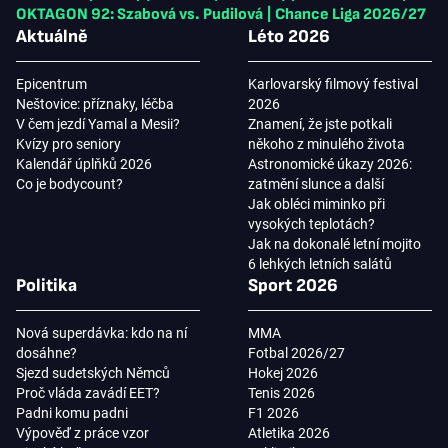
OKTAGON 92: Szabová vs. Pudilová
|
Chance Liga 2026/27
Aktuálně
Léto 2026
Epicentrum
Karlovarský filmový festival
Neštovice: příznaky, léčba
2026
V čem jezdí Yamal a Mesii?
Znamení, že jste potkali
Kvízy pro seniory
někoho z minulého života
Kalendář úplňků 2026
Astronomické úkazy 2026:
Co je bodycount?
zatmění slunce a další
Jak obléci miminko při
vysokých teplotách?
Jak na dokonalé letní mojito
6 lehkých letních salátů
Politika
Sport 2026
Nová superdávka: kdo na ní
MMA
dosáhne?
Fotbal 2026/27
Sjezd sudetských Němců
Hokej 2026
Proč vláda zavádí EET?
Tenis 2026
Padni komu padni
F1 2026
Výpověď z práce vzor
Atletika 2026