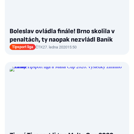
Boleslav ovládla finále! Brno skolila v
penaltách, ty naopak nezvládl Baník
Tipsport liga
ČTK
27. ledna 2020
15:50