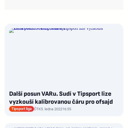
Další posun VARu. Sudí v Tipsport lize
vyzkouší kalibrovanou čáru pro ofsajd
Tipsport liga
ČTK
5. ledna 2022
16:55