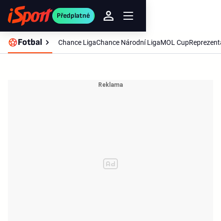
Předplatné
Fotbal
Chance Liga
Chance Národní Liga
MOL Cup
Reprezent