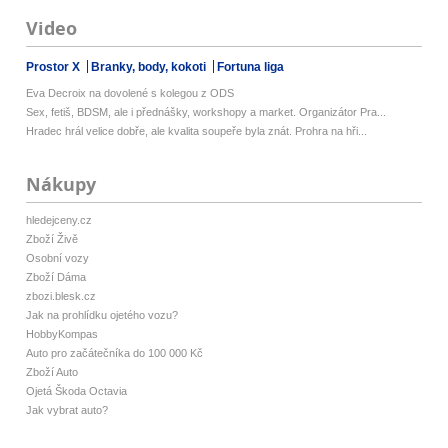
Video
Prostor X
Branky, body, kokoti
Fortuna liga
Eva Decroix na dovolené s kolegou z ODS
Sex, fetiš, BDSM, ale i přednášky, workshopy a market. Organizátor Pra...
Hradec hrál velice dobře, ale kvalita soupeře byla znát. Prohra na hři...
Nákupy
hledejceny.cz
Zboží Živě
Osobní vozy
Zboží Dáma
zbozi.blesk.cz
Jak na prohlídku ojetého vozu?
HobbyKompas
Auto pro začátečníka do 100 000 Kč
Zboží Auto
Ojetá Škoda Octavia
Jak vybrat auto?