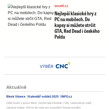
DOUPĚ.CZ
Nejlepší klasické hry z
PC na mobilech. Do
kapsy si můžete strčit
GTA, Red Dead i českého
Poldu
VÝBĚR
Aktuálně
Blesk Vánoce
Kalendář svátků 2025
INFO.cz
Oběť bouře v jezeru Most: Zemřel táta Dominik (†28), zanechal po sobě ...
Jakub je hrdina: Vrhl se do vody pro sousedku! Dostal ocenění