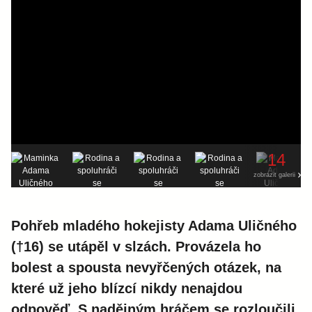
14
zobrazit galerii
Pohřeb mladého hokejisty Adama Uličného
(†16) se utápěl v slzách. Provázela ho
bolest a spousta nevyřčených otázek, na
které už jeho blízcí nikdy nenajdou
odpověď. S nadějným hráčem se rozloučili