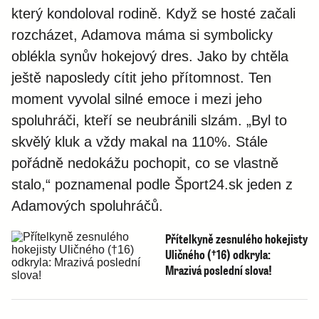
který kondoloval rodině. Když se hosté začali
rozcházet, Adamova máma si symbolicky
oblékla synův hokejový dres. Jako by chtěla
ještě naposledy cítit jeho přítomnost. Ten
moment vyvolal silné emoce i mezi jeho
spoluhráči, kteří se neubránili slzám. „Byl to
skvělý kluk a vždy makal na 110%. Stále
pořádně nedokážu pochopit, co se vlastně
stalo,“ poznamenal podle
Šport24.sk
jeden z
Adamových spoluhráčů.
Přítelkyně zesnulého hokejisty
Uličného (†16) odkryla:
Mrazivá poslední slova!