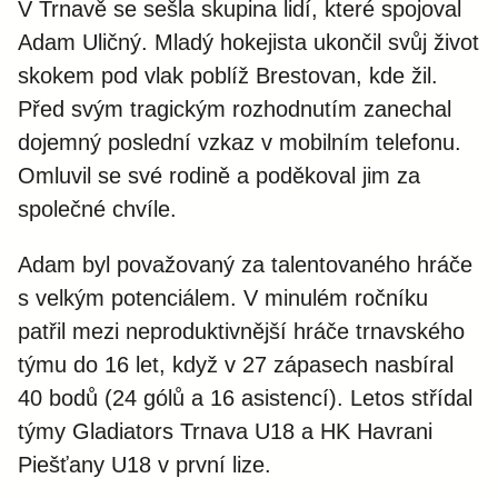
V Trnavě se sešla skupina lidí, které spojoval
Adam Uličný. Mladý hokejista ukončil svůj život
skokem pod vlak poblíž Brestovan, kde žil.
Před svým tragickým rozhodnutím zanechal
dojemný poslední vzkaz v mobilním telefonu.
Omluvil se své rodině a poděkoval jim za
společné chvíle.
Adam byl považovaný za talentovaného hráče
s velkým potenciálem. V minulém ročníku
patřil mezi neproduktivnější hráče trnavského
týmu do 16 let, když v 27 zápasech nasbíral
40 bodů (24 gólů a 16 asistencí). Letos střídal
týmy Gladiators Trnava U18 a HK Havrani
Piešťany U18 v první lize.