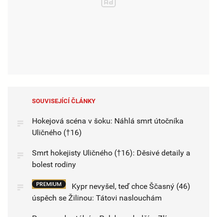
SOUVISEJÍCÍ ČLÁNKY
Hokejová scéna v šoku: Náhlá smrt útočníka
Uličného (†16)
Smrt hokejisty Uličného (†16): Děsivé detaily a
bolest rodiny
Kypr nevyšel, teď chce Ščasný (46)
úspěch se Žilinou: Tátovi naslouchám