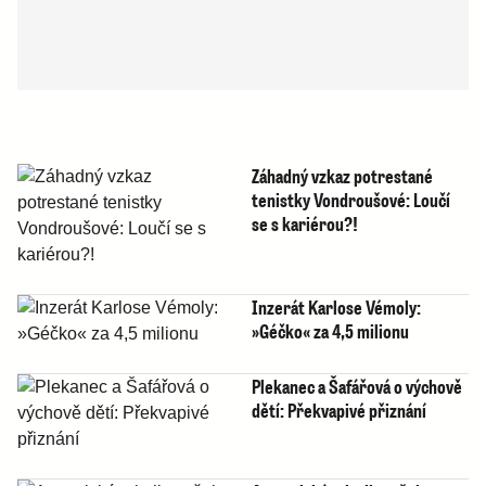
Záhadný vzkaz potrestané
tenistky Vondroušové: Loučí
se s kariérou?!
Inzerát Karlose Vémoly:
»Géčko« za 4,5 milionu
Plekanec a Šafářová o výchově
dětí: Překvapivé přiznání