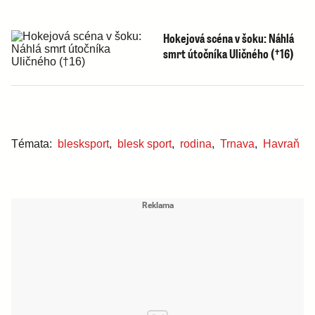
Hokejová scéna v šoku: Náhlá
smrt útočníka Uličného (†16)
Témata:
blesksport
,
blesk sport
,
rodina
,
Trnava
,
Havraň