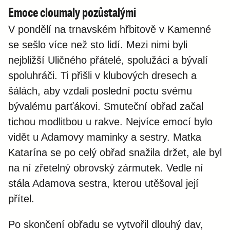
Emoce cloumaly pozůstalými
V pondělí na trnavském hřbitově v Kamenné
se sešlo více než sto lidí. Mezi nimi byli
nejbližší Uličného přátelé, spolužáci a bývalí
spoluhráči. Ti přišli v klubových dresech a
šálách, aby vzdali poslední poctu svému
bývalému parťákovi. Smuteční obřad začal
tichou modlitbou u rakve. Nejvíce emocí bylo
vidět u Adamovy maminky a sestry. Matka
Katarína se po celý obřad snažila držet, ale byl
na ní zřetelný obrovský zármutek. Vedle ní
stála Adamova sestra, kterou utěšoval její
přítel.
Po skončení obřadu se vytvořil dlouhý dav,