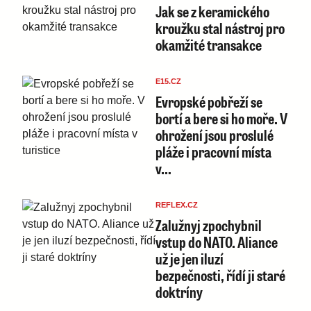
Jak se z keramického
kroužku stal nástroj pro
okamžité transakce
E15.CZ
Evropské pobřeží se
bortí a bere si ho moře. V
ohrožení jsou proslulé
pláže i pracovní místa
v…
REFLEX.CZ
Zalužnyj zpochybnil
vstup do NATO. Aliance
už je jen iluzí
bezpečnosti, řídí ji staré
doktríny