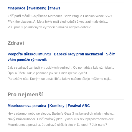
#inspirace
#wellbeing
#news
Září patří módě: Co přinese Mercedes-Benz Prague Fashion Week SS27
F*ck the glasses: AI Meta brýle mají zjednodušit život, zatím ale děla...
Víš, proč ti po mléčných výrobcích možná nebývá dobře?
Zdraví
Podpořte dětskou imunitu
Babské rady proti nachlazení
S čím
vším pomůže rýmovník
Jak se zdravě zchladit v tropických vedrech: Co pomáhá a kdy už riskuj...
Úpal a úžeh: Jak je poznat a jak se z nich rychle vyléčit
Parazité v nás: Kterým se u nás líbí a kde v našem těle je můžeme nají...
Pro nejmenší
Mourissonova poradna
Komiksy
Festival ABC
Hry zadarmo, nebo se slevou: Baldur's Gate 3 na konzolích nikdy nebylo...
Nový král druhohor: Obří mořský plaz Tylosaurus rex byl postrachem oce...
Mourrisonova poradna: Je zdravé si čistit pleť v 11 letech? Jak na to?