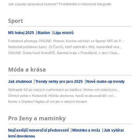
Jak vypadá opravdová hysterie? Prohlédněte si historické fotografie
Sport
MS hokej 2025
Biatlon
Liga mistrů
Fotbalové přestupy ONLINE: Hotovo, Kuchta odchází ze Sparty! Míří do P...
Nedostali pořádnou šanci. 15 Čechů, kteří odehráli v NHL maximálně dva...
ONLINE: Dukla hostí Kroměříž. Karviná hraje v Prostějově, v akci i Opa...
Móda a krása
Jak zhubnout
Trendy nehty pro jaro 2025
Nové make-up trendy
Sběratelé šílí po starých cukřenkách po babičce: Mohou mít statisícovo...
Ohnivé peklo v Hodoníně: Hořela ubytovna, hasiči evakuovali lidi i zví...
Konec s Dopitou? Agáta už sní jen o nahých ženách
Pro ženy a maminky
Nejčastější novoroční předsevzetí
Miminko a mráz
Jak vybírat
letní dovolenou