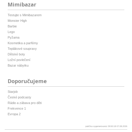
Mimibazar
Testujte s Mimibazarem
Monster High
Barbie
Lego
Pyžama
Kosmetika a parfémy
Teplákové soupravy
Dětské boty
Ložní povlečení
Bazar nábytku
Doporučujeme
Starjob
České podcasty
Rádio a zábava pro děti
Frekvence 1
Evropa 2
patička vygenerovaná: 09:50:18 07.08.2026