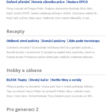
Daňové přiznání
Novela zákoníku práce
Nadace EPCG
Firmy couvají od Prague Pride. Podporu duhovému festivalu škrtl i Micr...
Když zemře OSVČ, banka zablokuje přístup k účtům. Záchrana rodinné fir...
Když daň vyžene zlatá vejce. Kalifornie chce zdanit miliardáře, ti rad...
Recepty
Oblíbené zimní polévky
Domácí pekárny
Jídlo podle horoskopu
Cuketová zmrzlina? Vyzkoušejte nečekaný letní hit a geniální způsob, j...
Rychlé buchty s broskvemi: 5 receptů na sladké letní moučníky, které m...
Oopsie bread: Proteinové pečivo lehké jako obláček zvládnete připravit...
Hobby a zábava
BLESK Tlapky
Divoký kačer
Netflix filmy a seriály
Přibývá paniky na dovolené: Vnuka paní Soni v hotelu poštípaly štěnice...
Tipy na víkend: Harry Potter na výstavě! Folklor, bitvy i setkání vodn...
Sraz v šest ráno. Vrchol festivalu Tóny Dolomit zazní za úsvitu ve 300...
Pro generaci Z