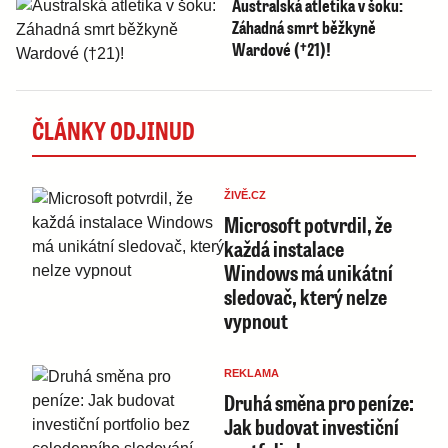
Australská atletika v šoku:
Záhadná smrt běžkyně
Wardové (†21)!
ČLÁNKY ODJINUD
ŽIVĚ.CZ
Microsoft potvrdil, že
každá instalace
Windows má unikátní
sledovač, který nelze
vypnout
REKLAMA
Druhá směna pro peníze:
Jak budovat investiční