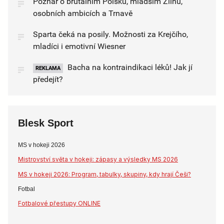
Poznar o brutálním Polsku, mladším Zlínu,
osobních ambicích a Trnavě
Sparta čeká na posily. Možnosti za Krejčího,
mladíci i emotivní Wiesner
Bacha na kontraindikaci léků! Jak jí
REKLAMA
předejít?
Blesk Sport
MS v hokeji 2026
Mistrovství světa v hokeji: zápasy a výsledky MS 2026
MS v hokeji 2026: Program, tabulky, skupiny, kdy hrají Češi?
Fotbal
Fotbalové přestupy ONLINE