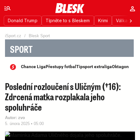
Donald Trump
Típněte to s Bleskem
Krimi
Válka na Uk
iSport.cz
/
Blesk Sport
SPORT
Chance Liga
Přestupy fotbal
Tipsport extraliga
Oktagon
Poslední rozloučení s Uličným (†16):
Zdrcená matka rozplakala jeho
spoluhráče
Autor:
zvo
5. února 2025 • 05:00