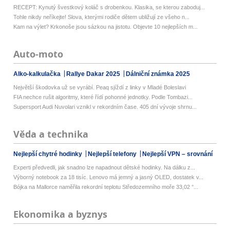
RECEPT: Kynutý švestkový koláč s drobenkou. Klasika, se kterou zaboduj...
Tohle nikdy neříkejte! Slova, kterými rodiče dětem ubližují ze všeho n...
Kam na výlet? Krkonoše jsou sázkou na jistotu. Objevte 10 nejlepších m...
Auto-moto
Alko-kalkulačka
Rallye Dakar 2025
Dálniční známka 2025
Největší škodovka už se vyrábí. Peaq sjíždí z linky v Mladé Boleslavi
FIA nechce rušit algoritmy, které řídí pohonné jednotky. Podle Tombazi...
Supersport Audi Nuvolari vznikl v rekordním čase. 405 dní vývoje shrnu...
Věda a technika
Nejlepší chytré hodinky
Nejlepší telefony
Nejlepší VPN – srovnání
Experti předvedli, jak snadno lze napadnout dětské hodinky. Na dálku z...
Výborný notebook za 18 tisíc. Lenovo má jemný a jasný OLED, dostatek v...
Bójka na Mallorce naměřila rekordní teplotu Středozemního moře 33,02 °...
Ekonomika a byznys