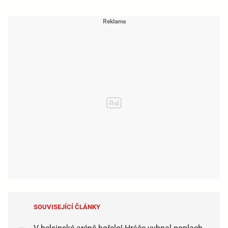
SOUVISEJÍCÍ ČLÁNKY
V helsinské aréně hořelo! Hráče vyhnal poplach