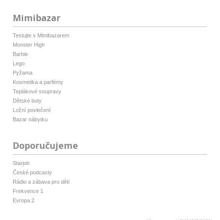
Mimibazar
Testujte s Mimibazarem
Monster High
Barbie
Lego
Pyžama
Kosmetika a parfémy
Teplákové soupravy
Dětské boty
Ložní povlečení
Bazar nábytku
Doporučujeme
Starjob
České podcasty
Rádio a zábava pro děti
Frekvence 1
Evropa 2