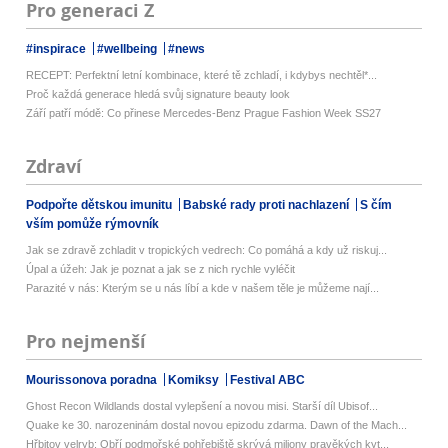
Pro generaci Z
#inspirace
#wellbeing
#news
RECEPT: Perfektní letní kombinace, které tě zchladí, i kdybys nechtěl*...
Proč každá generace hledá svůj signature beauty look
Září patří módě: Co přinese Mercedes-Benz Prague Fashion Week SS27
Zdraví
Podpořte dětskou imunitu
Babské rady proti nachlazení
S čím
vším pomůže rýmovník
Jak se zdravě zchladit v tropických vedrech: Co pomáhá a kdy už riskuj...
Úpal a úžeh: Jak je poznat a jak se z nich rychle vyléčit
Parazité v nás: Kterým se u nás líbí a kde v našem těle je můžeme nají...
Pro nejmenší
Mourissonova poradna
Komiksy
Festival ABC
Ghost Recon Wildlands dostal vylepšení a novou misi. Starší díl Ubisof...
Quake ke 30. narozeninám dostal novou epizodu zdarma. Dawn of the Mach...
Hřbitov velryb: Obří podmořské pohřebiště skrývá miliony pravěkých kyt...