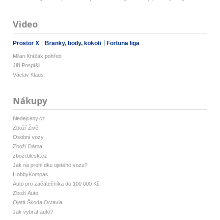
Video
Prostor X
Branky, body, kokoti
Fortuna liga
Milan Knížák pohřeb
Jiří Pospíšil
Václav Klaus
Nákupy
hledejceny.cz
Zboží Živě
Osobní vozy
Zboží Dáma
zbozi.blesk.cz
Jak na prohlídku ojetého vozu?
HobbyKompas
Auto pro začátečníka do 100 000 Kč
Zboží Auto
Ojetá Škoda Octavia
Jak vybrat auto?