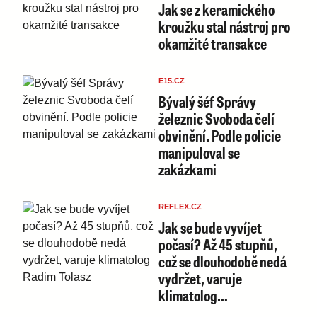
Jak se z keramického
kroužku stal nástroj pro
okamžité transakce
E15.CZ
Bývalý šéf Správy
železnic Svoboda čelí
obvinění. Podle policie
manipuloval se
zakázkami
REFLEX.CZ
Jak se bude vyvíjet
počasí? Až 45 stupňů,
což se dlouhodobě nedá
vydržet, varuje
klimatolog…