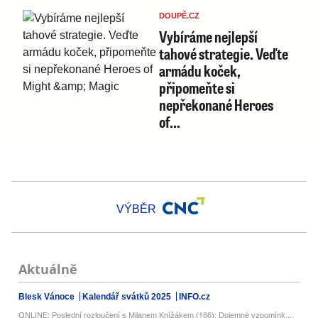
DOUPĚ.CZ
Vybíráme nejlepší
tahové strategie. Veďte
armádu koček,
připomeňte si
nepřekonané Heroes
of…
VÝBĚR
Aktuálně
Blesk Vánoce
Kalendář svátků 2025
INFO.cz
ONLINE: Poslední rozloučení s Milanem Knížákem (†86): Dojemné vzpomínk...