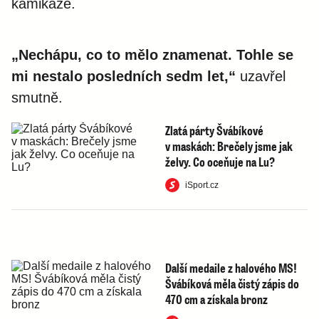
kamikaze.
„Nechápu, co to mělo znamenat. Tohle se
mi nestalo posledních sedm let,“
uzavřel
smutně.
Zlatá párty Švábíkové
v maskách: Brečely jsme jak
želvy. Co oceňuje na Lu?
iSport.cz
Další medaile z halového MS!
Švábíková měla čistý zápis do
470 cm a získala bronz