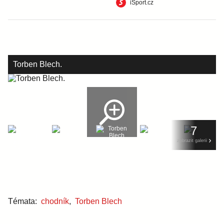
iSport.cz
Torben Blech.
7
zobrazit galerii
Témata:
chodník
,
Torben Blech