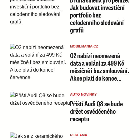
Jak budovat investiční
portfolio bez
celodenního sledování
grafů
MOBILMANIA.CZ
O2 nabízí neomezená
data a volání za 499 Kč
měsíčně i bez smlouvání.
Akce platí do konce…
AUTO NOVINKY
Příští Audi Q8 se bude
držet osvědčeného
receptu
REKLAMA