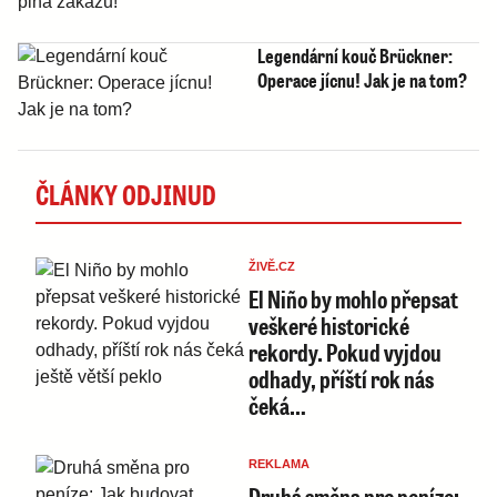
Legendární kouč Brückner:
Operace jícnu! Jak je na tom?
ČLÁNKY ODJINUD
ŽIVĚ.CZ
El Niño by mohlo přepsat
veškeré historické
rekordy. Pokud vyjdou
odhady, příští rok nás
čeká…
REKLAMA
Druhá směna pro peníze: