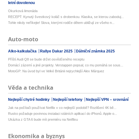
letní dovolenou
Okurková limonáda
RECEPT: Kynutý švestkový koláč s drobenkou. Klasika, se kterou zaboduj...
Tohle nikdy neříkejte! Slova, kterými rodiče dětem ubližují ze všeho n...
Auto-moto
Alko-kalkulačka
Rallye Dakar 2025
Dálniční známka 2025
Příští Audi Q8 se bude držet osvědčeného receptu
Domácí zázemí a jiné projekty. Verstappen popsal, co mu pomáhá se sous...
MotoGP: Na úvod byl ve Velké Británii nejrychlejší Alex Márquez
Věda a technika
Nejlepší chytré hodinky
Nejlepší telefony
Nejlepší VPN – srovnání
Jak na počítači používat Netflix v co nejlepší podobě? Rozlišení 4K bě...
Rusko požaduje povinnou instalaci státních aplikací do iPhonů. Apple o...
Ukázka z GTA 6 bude mít premiéru na Netflixu
Ekonomika a byznys