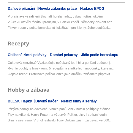
Daňové přiznání
Novela zákoníku práce
Nadace EPCG
V bratislavské rafinerii Slovnaft hořela nádrž, výbuch otřásl okolím
V Česku otevřel třicátou prodejnu, v Polsku končí. Německý diskont nez...
Finvox roste v počtu konzultantů i službách pro klienty. Jeho součástí...
Recepty
Oblíbené zimní polévky
Domácí pekárny
Jídlo podle horoskopu
Cuketová zmrzlina? Vyzkoušejte nečekaný letní hit a geniální způsob, j...
Rychlé buchty s broskvemi: 5 receptů na sladké letní moučníky, které m...
Oopsie bread: Proteinové pečivo lehké jako obláček zvládnete připravit...
Hobby a zábava
BLESK Tlapky
Divoký kačer
Netflix filmy a seriály
Přibývá paniky na dovolené: Vnuka paní Soni v hotelu poštípaly štěnice...
Tipy na víkend: Harry Potter na výstavě! Folklor, bitvy i setkání vodn...
Sraz v šest ráno. Vrchol festivalu Tóny Dolomit zazní za úsvitu ve 300...