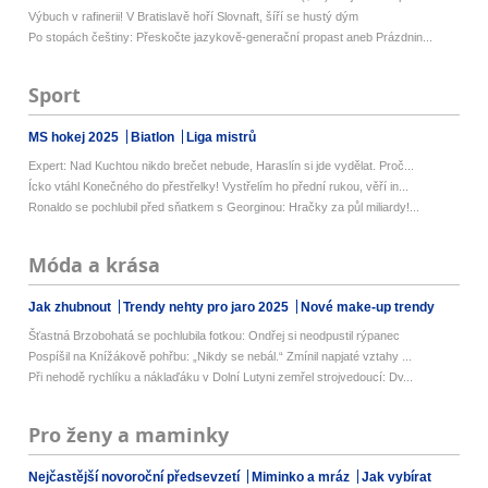
Výbuch v rafinerii! V Bratislavě hoří Slovnaft, šíří se hustý dým
Po stopách češtiny: Přeskočte jazykově-generační propast aneb Prázdnin...
Sport
MS hokej 2025
Biatlon
Liga mistrů
Expert: Nad Kuchtou nikdo brečet nebude, Haraslín si jde vydělat. Proč...
Ícko vtáhl Konečného do přestřelky! Vystřelím ho přední rukou, věří in...
Ronaldo se pochlubil před sňatkem s Georginou: Hračky za půl miliardy!...
Móda a krása
Jak zhubnout
Trendy nehty pro jaro 2025
Nové make-up trendy
Šťastná Brzobohatá se pochlubila fotkou: Ondřej si neodpustil rýpanec
Pospíšil na Knížákově pohřbu: „Nikdy se nebál.“ Zmínil napjaté vztahy ...
Při nehodě rychlíku a náklaďáku v Dolní Lutyni zemřel strojvedoucí: Dv...
Pro ženy a maminky
Nejčastější novoroční předsevzetí
Miminko a mráz
Jak vybírat