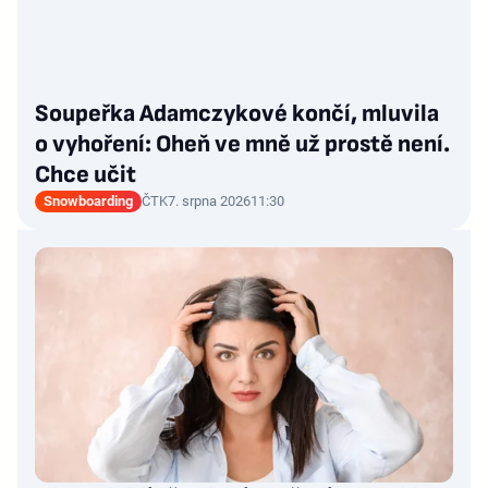
Soupeřka Adamczykové končí, mluvila
o vyhoření: Oheň ve mně už prostě není.
Chce učit
Snowboarding
ČTK
7. srpna 2026
11:30