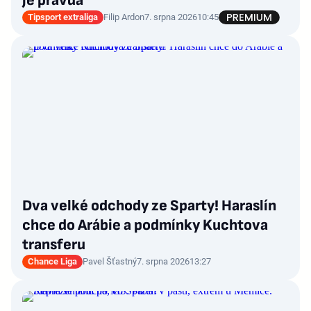
je pravda
Tipsport extraliga
Filip Ardon
7. srpna 2026
10:45
Dva velké odchody ze Sparty! Haraslín
chce do Arábie a podmínky Kuchtova
transferu
Chance Liga
Pavel Šťastný
7. srpna 2026
13:27