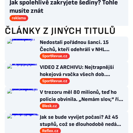
Jak spolehlivě zakryjete šediny? Tohle
musíte znát
reklama
ČLÁNKY Z JINÝCH TITULŮ
Nedostali pořádnou šanci. 15
Čechů, kteří odehráli v NHL
maximálně dva zápasy
SportRevue.cz
VIDEO Z ARCHIVU: Nejtrapnější
hokejová rvačka všech dob.
Nepadla v ní ani rána
SportRevue.cz
V trezoru měl 80 milionů, teď ho
policie obvinila. „Nemám slov,“ říká
exšéf Správy železnic
Blesk.cz
Jak se bude vyvíjet počasí? Až 45
stupňů, což se dlouhodobě nedá
vydržet, varuje klimatolog Radim
Reflex.cz