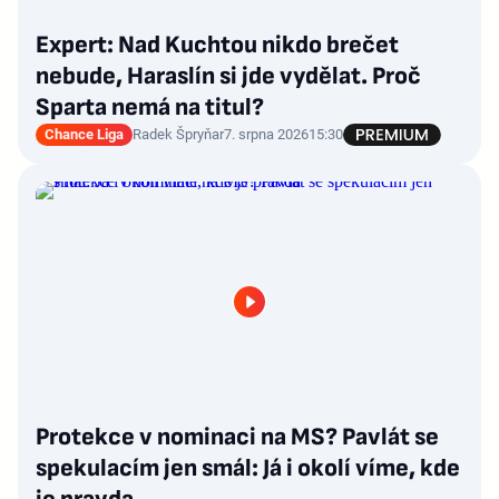
Expert: Nad Kuchtou nikdo brečet
nebude, Haraslín si jde vydělat. Proč
Sparta nemá na titul?
Chance Liga
Radek Špryňar
7. srpna 2026
15:30
Protekce v nominaci na MS? Pavlát se
spekulacím jen smál: Já i okolí víme, kde