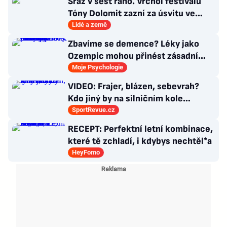
Sraz v šest ráno. Vrchol festivalu
Tóny Dolomit zazní za úsvitu ve
3000 metrech
Lidé a země
Zbavíme se demence? Léky jako
Ozempic mohou přinést zásadní
průlom v léčbě Alzheimerovy
Moje Psychologie
choroby
VIDEO: Frajer, blázen, sebevrah?
Kdo jiný by na silničním kole
dokázal tyhle triky?
SportRevue.cz
RECEPT: Perfektní letní kombinace,
které tě zchladí, i kdybys nechtěl*a
HeyFomo