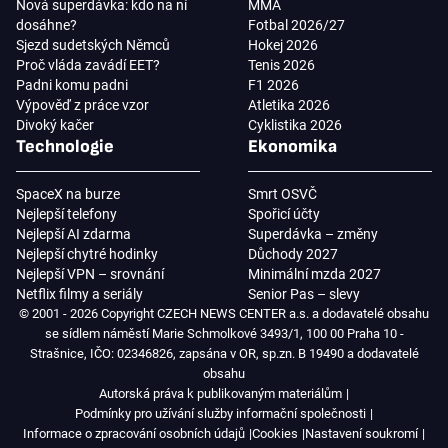
Nová superdávka: kdo na ní
MMA
dosáhne?
Fotbal 2026/27
Sjezd sudetských Němců
Hokej 2026
Proč vláda zavádí EET?
Tenis 2026
Padni komu padni
F1 2026
Výpověď z práce vzor
Atletika 2026
Divoký kačer
Cyklistika 2026
Technologie
Ekonomika
SpaceX na burze
Smrt OSVČ
Nejlepší telefony
Spořicí účty
Nejlepší AI zdarma
Superdávka – změny
Nejlepší chytré hodinky
Důchody 2027
Nejlepší VPN – srovnání
Minimální mzda 2027
Netflix filmy a seriály
Senior Pas – slevy
© 2001 - 2026 Copyright CZECH NEWS CENTER a.s. a dodavatelé obsahu
se sídlem náměstí Marie Schmolkové 3493/1, 100 00 Praha 10 -
Strašnice, IČO: 02346826, zapsána v OR, sp.zn. B 19490 a dodavatelé
obsahu
Autorská práva k publikovaným materiálům
Podmínky pro užívání služby informační společnosti
Informace o zpracování osobních údajů
Cookies
Nastavení soukromí