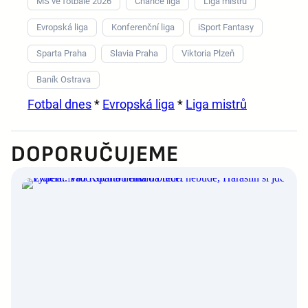
MS ve fotbale 2026
Chance liga
Liga mistrů
Evropská liga
Konferenční liga
iSport Fantasy
Sparta Praha
Slavia Praha
Viktoria Plzeň
Baník Ostrava
Fotbal dnes
*
Evropská liga
*
Liga mistrů
DOPORUČUJEME