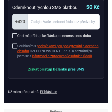
50 Kč
Odemknout rychlou SMS platbou
+420
Chci mít přístup ke článku po neomezenou dobu
Souhlasím s
podmínkami pro poskytování placeného
obsahu
CZECH NEWS CENTER a.s. a seznámil/a
jsem se s
informací o zpracování osobních údajů
Získat přístup k článku přes SMS
Už mám předplatné.
Přihlásit se