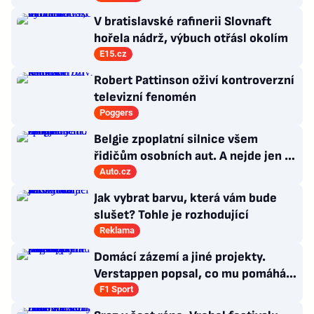
Tolasz
V bratislavské rafinerii Slovnaft
hořela nádrž, výbuch otřásl okolím
E15.cz
Robert Pattinson oživí kontroverzní
televizní fenomén
Poggers
Belgie zpoplatní silnice všem
řidičům osobních aut. A nejde jen o
dálnice
Auto.cz
Jak vybrat barvu, která vám bude
slušet? Tohle je rozhodující
Reklama
Domácí zázemí a jiné projekty.
Verstappen popsal, co mu pomáhá
se soustředit na závodění
F1 Sport