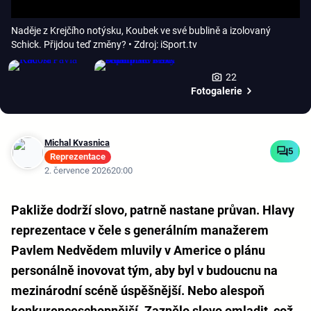
Naděje z Krejčího notýsku, Koubek ve své bublině a izolovaný
Schick. Přijdou teď změny?
• Zdroj: iSport.tv
22
Fotogalerie
Michal Kvasnica
5
Reprezentace
2. července 2026
20:00
Pakliže dodrží slovo, patrně nastane průvan. Hlavy
reprezentace v čele s generálním manažerem
Pavlem Nedvědem mluvily v Americe o plánu
personálně inovovat tým, aby byl v budoucnu na
mezinárodní scéně úspěšnější. Nebo alespoň
konkurenceschopnější. Zaznělo slovo omladit, což