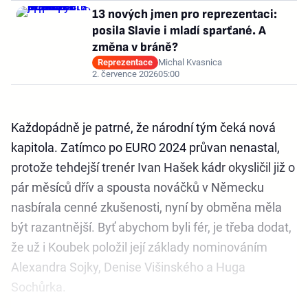
13 nových jmen pro reprezentaci:
posila Slavie i mladí sparťané. A
změna v bráně?
Reprezentace
Michal Kvasnica
2. července 2026
05:00
Každopádně je patrné, že národní tým čeká nová
kapitola. Zatímco po EURO 2024 průvan nenastal,
protože tehdejší trenér Ivan Hašek kádr okysličil již o
pár měsíců dřív a spousta nováčků v Německu
nasbírala cenné zkušenosti, nyní by obměna měla
být razantnější. Byť abychom byli fér, je třeba dodat,
že už i Koubek položil její základy nominováním
Alexandra Sojky, Denise Višinského a Huga
Sochůrka.