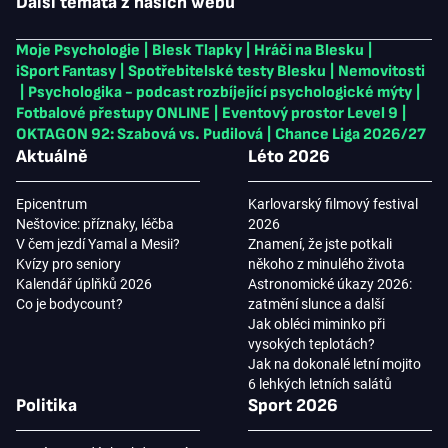
Další témata z našich webů
Moje Psychologie
|
Blesk Tlapky
|
Hráči na Blesku
|
iSport Fantasy
|
Spotřebitelské testy Blesku
|
Nemovitosti
|
Psychologika - podcast rozbíjející psychologické mýty
|
Fotbalové přestupy ONLINE
|
Eventový prostor Level 9
|
OKTAGON 92: Szabová vs. Pudilová
|
Chance Liga 2026/27
Aktuálně
Léto 2026
Epicentrum
Karlovarský filmový festival
Neštovice: příznaky, léčba
2026
V čem jezdí Yamal a Mesii?
Znamení, že jste potkali
Kvízy pro seniory
někoho z minulého života
Kalendář úplňků 2026
Astronomické úkazy 2026:
Co je bodycount?
zatmění slunce a další
Jak obléci miminko při
vysokých teplotách?
Jak na dokonalé letní mojito
6 lehkých letních salátů
Politika
Sport 2026