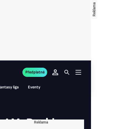
Předplatné
antasy liga
Eventy
ru! McDavid v