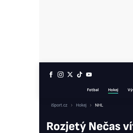
Fotbal
Hokej
Vý
iSport.cz
Hokej
NHL
Rozjetý Nečas ví