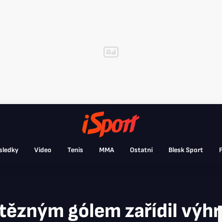
sledky
Video
Tenis
MMA
Ostatní
Blesk Sport
F
tězným gólem zařídil výh