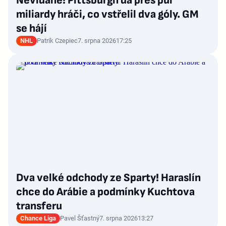
Nevídané! Pittsburgh dá přes půl
miliardy hráči, co vstřelil dva góly. GM
se hájí
NHL
Patrik Czepiec
7. srpna 2026
17:25
Dva velké odchody ze Sparty! Haraslín
chce do Arábie a podmínky Kuchtova
transferu
Chance Liga
Pavel Šťastný
7. srpna 2026
13:27