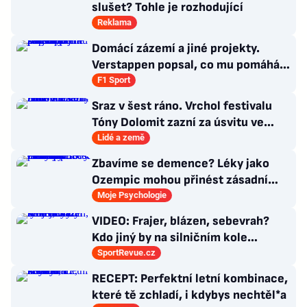
slušet? Tohle je rozhodující
Reklama
Domácí zázemí a jiné projekty.
Verstappen popsal, co mu pomáhá
se soustředit na závodění
F1 Sport
Sraz v šest ráno. Vrchol festivalu
Tóny Dolomit zazní za úsvitu ve
3000 metrech
Lidé a země
Zbavíme se demence? Léky jako
Ozempic mohou přinést zásadní
průlom v léčbě Alzheimerovy
Moje Psychologie
choroby
VIDEO: Frajer, blázen, sebevrah?
Kdo jiný by na silničním kole
dokázal tyhle triky?
SportRevue.cz
RECEPT: Perfektní letní kombinace,
které tě zchladí, i kdybys nechtěl*a