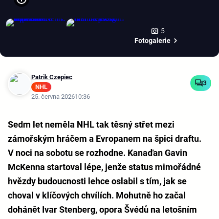
5
Fotogalerie
Patrik Czepiec
3
NHL
25. června 2026
10:36
Sedm let neměla NHL tak těsný střet mezi
zámořským hráčem a Evropanem na špici draftu.
V noci na sobotu se rozhodne. Kanaďan Gavin
McKenna startoval lépe, jenže status mimořádné
hvězdy budoucnosti lehce oslabil s tím, jak se
choval v klíčových chvílích. Mohutně ho začal
dohánět Ivar Stenberg, opora Švédů na letošním