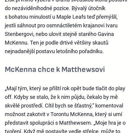
do nezáviděníhodné pozice. Bývalý útočník
s bohatou minulostí u Maple Leafs teď přemýšlí,
jestli sáhnout pro osmnáctiletém krajanovi Ivaru
Stenbergovi, nebo ulovit stejně starého Gavina
McKennu. Ten je podle drtivé většiny skautů
nejnadanější postavu letošního pořadníku.
McKenna chce k Matthewsovi
„Mají tým, který se příští rok opět bude tlačit do play
off. Kdyby se stalo, že k nim půjdu, čekalo by mě
skvělé prostředí. Cítil bych se šťastný,“ komentoval
možnost zakotvit v Torontu McKenna, který si umí
představit spolupráci s Matthewsem. „Moje hra je o
tvoření. Když mě postavíte vedle střelce, může to