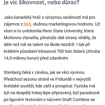
Je víc šikovnost, nebo důraz?
Jako kanadský hráč s výraznou osobností má pro
zájemce z
NHL
slušnou marketingovou hodnotu. Už
vloni si to uvědomila Penn State University, která
McKennu zlanařila, přestože obě strany věděly, že
déle než rok se talent na škole nezdrží. I tak při
krátkém působení inkasoval 700 tisíc dolarů (zhruba
14,9 milionu korun) před zdaněním.
Stenberg čeká v závěsu, jak se věci vyvinou.
Předchozí sezonu strávil ve Frölundě v nejvyšší
švédské soutěži, kde zářil a prospíval. Fyzicky má
být na dospělý hokej lépe připravený, byť paradoxně
po ligovém testování s názvem Draft Combine se