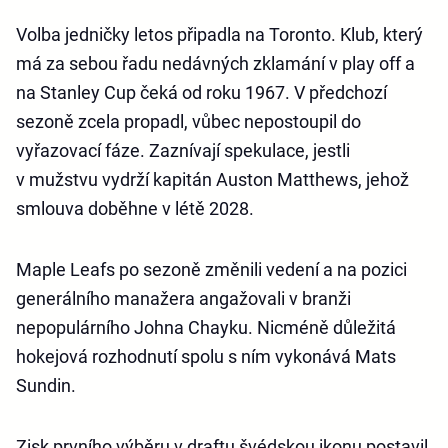
Volba jedničky letos připadla na Toronto. Klub, který
má za sebou řadu nedávných zklamání v play off a
na Stanley Cup čeká od roku 1967. V předchozí
sezoně zcela propadl, vůbec nepostoupil do
vyřazovací fáze. Zaznívají spekulace, jestli
v mužstvu vydrží kapitán Auston Matthews, jehož
smlouva doběhne v létě 2028.
Maple Leafs po sezoně změnili vedení a na pozici
generálního manažera angažovali v branži
nepopulárního Johna Chayku. Nicméně důležitá
hokejová rozhodnutí spolu s ním vykonává Mats
Sundin.
Zisk prvního výběru v draftu švédskou ikonu postavil