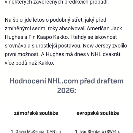
v některých závěrečných predikcích propadl.
Na špici jde letos o podobný střet, jaký před
zmíněnými sedmi roky absolvovali Američan Jack
Hughes a Fin Kaapo Kakko. I tehdy se šikovnost
srovnávala s urostlejší postavou. New Jersey zvolilo
první možnost. A Hughes má dnes v NHL dvakrát
více bodů než Kakko.
Hodnocení NHL.com před draftem
2026:
zámořské soutěže
evropské soutěže
1. Gavin McKenna (CAN), ú
1. Ivar Stenberg (SWE), ú