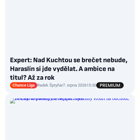
Expert: Nad Kuchtou se brečet nebude,
Haraslín si jde vydělat. A ambice na
titul? Až za rok
Chance Liga
Radek Špryňar
7. srpna 2026
15:30