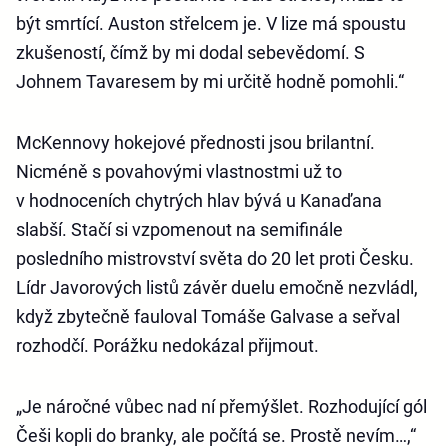
být smrtící. Auston střelcem je. V lize má spoustu
zkušeností, čímž by mi dodal sebevědomí. S
Johnem Tavaresem by mi určitě hodně pomohli.“
McKennovy hokejové přednosti jsou brilantní.
Nicméně s povahovými vlastnostmi už to
v hodnoceních chytrých hlav bývá u Kanaďana
slabší. Stačí si vzpomenout na semifinále
posledního mistrovství světa do 20 let proti Česku.
Lídr Javorových listů závěr duelu emočně nezvládl,
když zbytečně fauloval Tomáše Galvase a seřval
rozhodčí. Porážku nedokázal přijmout.
„Je náročné vůbec nad ní přemýšlet. Rozhodující gól
Češi kopli do branky, ale počítá se. Prostě nevím…,“