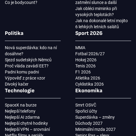
Co je bodycount?
zatmění slunce a další
Jak obléci miminko při
vysokých teplotách?
Jak na dokonalé letní mojito
6 lehkých letních salátů
Politika
Sport 2026
Nová superdávka: kdo na ní
MMA
dosáhne?
Fotbal 2026/27
Sjezd sudetských Němců
Hokej 2026
Proč vláda zavádí EET?
Tenis 2026
Padni komu padni
F1 2026
Výpověď z práce vzor
Atletika 2026
Divoký kačer
Cyklistika 2026
Technologie
Ekonomika
SpaceX na burze
Smrt OSVČ
Nejlepší telefony
Spořicí účty
Nejlepší AI zdarma
Superdávka – změny
Nejlepší chytré hodinky
Důchody 2027
Nejlepší VPN – srovnání
Minimální mzda 2027
Netflix filmy a seriály
Senior Pas – slevy