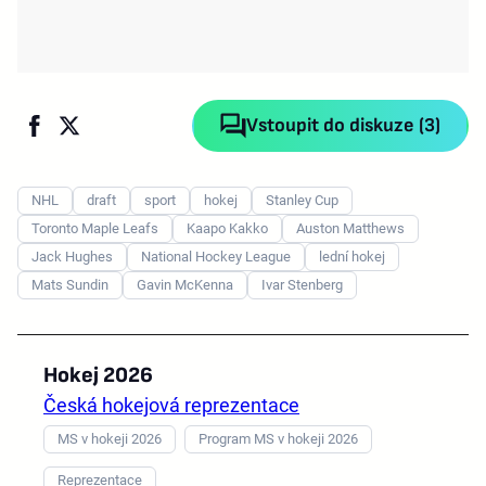
Vstoupit do diskuze (3)
NHL
draft
sport
hokej
Stanley Cup
Toronto Maple Leafs
Kaapo Kakko
Auston Matthews
Jack Hughes
National Hockey League
lední hokej
Mats Sundin
Gavin McKenna
Ivar Stenberg
Hokej 2026
Česká hokejová reprezentace
MS v hokeji 2026
Program MS v hokeji 2026
Reprezentace