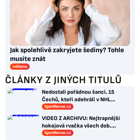
Jak spolehlivě zakryjete šediny? Tohle
musíte znát
reklama
ČLÁNKY Z JINÝCH TITULŮ
Nedostali pořádnou šanci. 15
Čechů, kteří odehráli v NHL
maximálně dva zápasy
SportRevue.cz
VIDEO Z ARCHIVU: Nejtrapnější
hokejová rvačka všech dob.
Nepadla v ní ani rána
SportRevue.cz