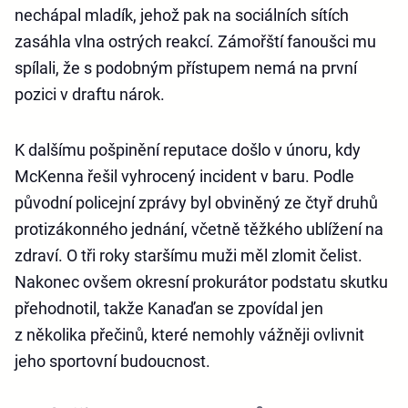
nechápal mladík, jehož pak na sociálních sítích
zasáhla vlna ostrých reakcí. Zámořští fanoušci mu
spílali, že s podobným přístupem nemá na první
pozici v draftu nárok.
K dalšímu pošpinění reputace došlo v únoru, kdy
McKenna řešil vyhrocený incident v baru. Podle
původní policejní zprávy byl obviněný ze čtyř druhů
protizákonného jednání, včetně těžkého ublížení na
zdraví. O tři roky staršímu muži měl zlomit čelist.
Nakonec ovšem okresní prokurátor podstatu skutku
přehodnotil, takže Kanaďan se zpovídal jen
z několika přečinů, které nemohly vážněji ovlivnit
jeho sportovní budoucnost.