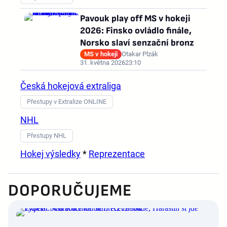
Pavouk play off MS v hokeji
2026: Finsko ovládlo finále,
Norsko slaví senzační bronz
MS v hokeji
Otakar Plzák
31. května 2026
23:10
Česká hokejová extraliga
Přestupy v Extralize ONLINE
NHL
Přestupy NHL
Hokej výsledky
*
Reprezentace
DOPORUČUJEME