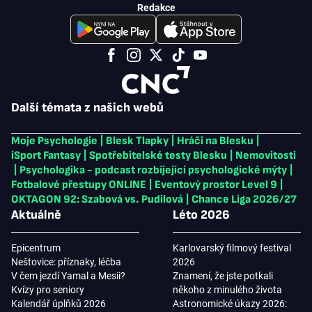
Redakce
Další témata z našich webů
Moje Psychologie
|
Blesk Tlapky
|
Hráči na Blesku
|
iSport Fantasy
|
Spotřebitelské testy Blesku
|
Nemovitosti
|
Psychologika - podcast rozbíjející psychologické mýty
|
Fotbalové přestupy ONLINE
|
Eventový prostor Level 9
|
OKTAGON 92: Szabová vs. Pudilová
|
Chance Liga 2026/27
Aktuálně
Léto 2026
Epicentrum
Karlovarský filmový festival
Neštovice: příznaky, léčba
2026
V čem jezdí Yamal a Mesii?
Znamení, že jste potkali
Kvízy pro seniory
někoho z minulého života
Kalendář úplňků 2026
Astronomické úkazy 2026: