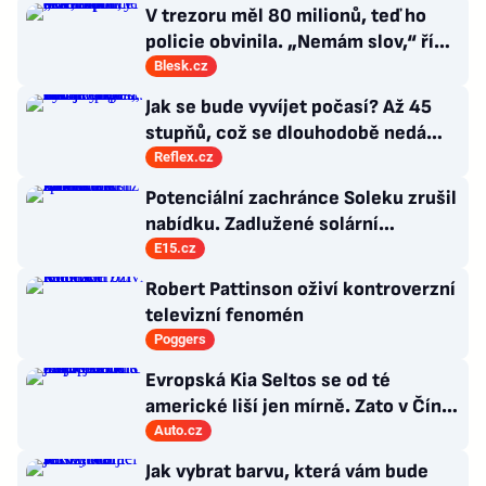
V trezoru měl 80 milionů, teď ho
policie obvinila. „Nemám slov,“ říká
exšéf Správy železnic
Blesk.cz
Jak se bude vyvíjet počasí? Až 45
stupňů, což se dlouhodobě nedá
vydržet, varuje klimatolog Radim
Reflex.cz
Tolasz
Potenciální zachránce Soleku zrušil
nabídku. Zadlužené solární
společnosti hrozí konkurz
E15.cz
Robert Pattinson oživí kontroverzní
televizní fenomén
Poggers
Evropská Kia Seltos se od té
americké liší jen mírně. Zato v Číně
hraje rošádu s displeji
Auto.cz
Jak vybrat barvu, která vám bude