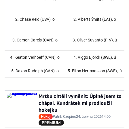
2. Chase Reid (USA), o
2. Alberts Šmits (LAT), o
3. Carson Carels (CAN), o
3. Oliver Suvanto (FIN), ú
4. Keaton Verhoeff (CAN), o
4. Viggo Björck (SWE), ú
5. Daxon Rudolph (CAN), o
5. Elton Hermansson (SWE), ú
Mrtku chtěli vyměnit: Úplně jsem to
chápal. Kundrátek mi prodloužil
hokejku
Hokej
Patrik Czepiec
24. června 2026
14:00