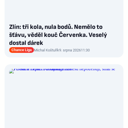
Zlín: tři kola, nula bodů. Nemělo to
šťávu, věděl kouč Červenka. Veselý
dostal dárek
Chance Liga
Michal Koštuřík
9. srpna 2026
11:30