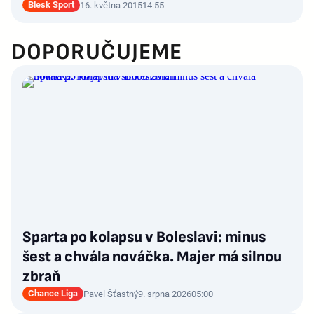
Blesk Sport
16. května 2015
14:55
DOPORUČUJEME
Sparta po kolapsu v Boleslavi: minus
šest a chvála nováčka. Majer má silnou
zbraň
Chance Liga
Pavel Šťastný
9. srpna 2026
05:00