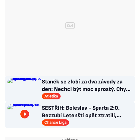
Staněk se zlobí za dva závody za
den: Nechci být moc sprostý. Chybí
nám styčný důstojník
Atletika
SESTŘIH: Boleslav - Sparta 2:0.
Bezzubí Letenští opět ztratili,
domácí rozhodli v první půli
Chance Liga