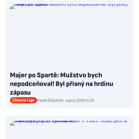
Majer po Spartě: Mužstvo bych
nepodceňoval! Byl přísný na hrdinu
zápasu
Chance Liga
Pavel Šťastný
9. srpna 2026
10:20