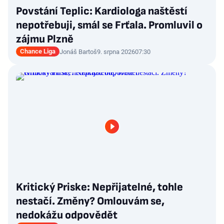
Povstání Teplic: Kardiologa naštěstí
nepotřebuji, smál se Frťala. Promluvil o
zájmu Plzně
Chance Liga
Jonáš Bartoš
9. srpna 2026
07:30
Kritický Priske: Nepřijatelné, tohle
nestačí. Změny? Omlouvám se,
nedokážu odpovědět