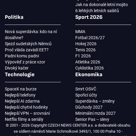
Jak na dokonalé letní mojito
6 lehkých letních salátů
Politika
Sport 2026
Nová superdávka: kdo na ní
MMA
dosáhne?
Fotbal 2026/27
Sjezd sudetských Němců
Hokej 2026
Proč vláda zavádí EET?
Tenis 2026
Padni komu padni
F1 2026
Výpověď z práce vzor
Atletika 2026
Divoký kačer
Cyklistika 2026
Technologie
Ekonomika
SpaceX na burze
Smrt OSVČ
Nejlepší telefony
Spořicí účty
Nejlepší AI zdarma
Superdávka – změny
Nejlepší chytré hodinky
Důchody 2027
Nejlepší VPN – srovnání
Minimální mzda 2027
Netflix filmy a seriály
Senior Pas – slevy
© 2001 - 2026 Copyright CZECH NEWS CENTER a.s. a dodavatelé obsahu
se sídlem náměstí Marie Schmolkové 3493/1, 100 00 Praha 10 -