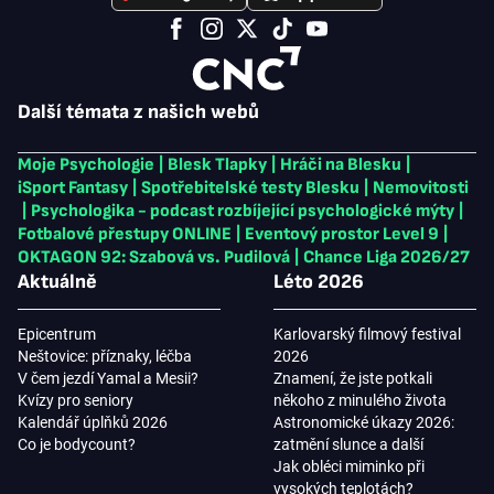
Další témata z našich webů
Moje Psychologie
|
Blesk Tlapky
|
Hráči na Blesku
|
iSport Fantasy
|
Spotřebitelské testy Blesku
|
Nemovitosti
|
Psychologika - podcast rozbíjející psychologické mýty
|
Fotbalové přestupy ONLINE
|
Eventový prostor Level 9
|
OKTAGON 92: Szabová vs. Pudilová
|
Chance Liga 2026/27
Aktuálně
Léto 2026
Epicentrum
Karlovarský filmový festival
Neštovice: příznaky, léčba
2026
V čem jezdí Yamal a Mesii?
Znamení, že jste potkali
Kvízy pro seniory
někoho z minulého života
Kalendář úplňků 2026
Astronomické úkazy 2026:
Co je bodycount?
zatmění slunce a další
Jak obléci miminko při
vysokých teplotách?