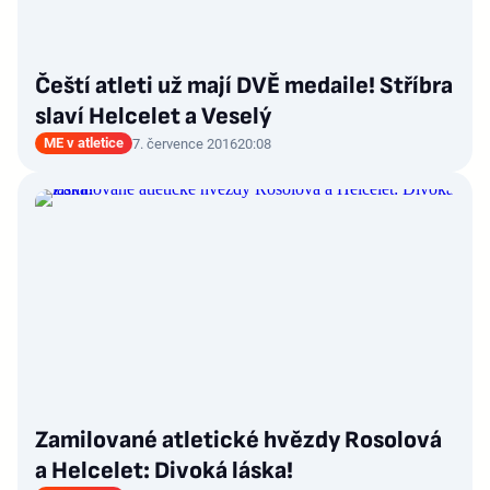
Čeští atleti už mají DVĚ medaile! Stříbra
slaví Helcelet a Veselý
ME v atletice
7. července 2016
20:08
Zamilované atletické hvězdy Rosolová
a Helcelet: Divoká láska!