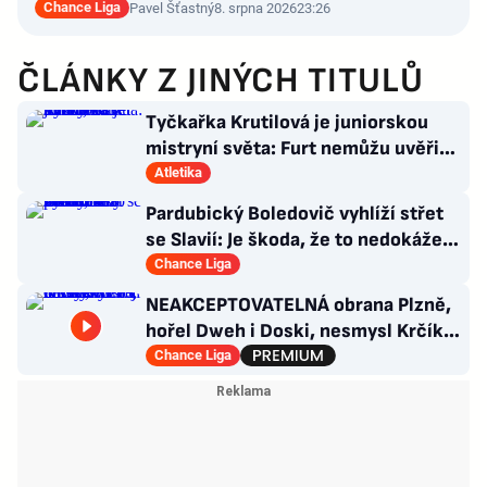
Chance Liga
Pavel Šťastný
8. srpna 2026
23:26
ČLÁNKY Z JINÝCH TITULŮ
Tyčkařka Krutilová je juniorskou
mistryní světa: Furt nemůžu uvěřit,
co se stalo!
Atletika
Pardubický Boledovič vyhlíží střet
se Slavií: Je škoda, že to nedokáže
postavit na mladých
Chance Liga
NEAKCEPTOVATELNÁ obrana Plzně,
hořel Dweh i Doski, nesmysl Krčíka.
Ustojí to Hyský?
Chance Liga