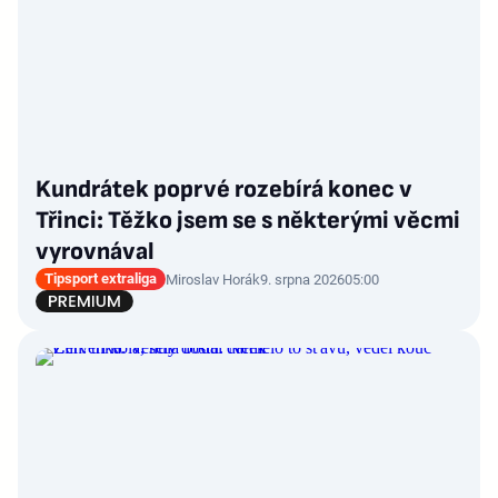
Kundrátek poprvé rozebírá konec v
Třinci: Těžko jsem se s některými věcmi
vyrovnával
Tipsport extraliga
Miroslav Horák
9. srpna 2026
05:00