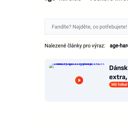
Nalezené články pro výraz:
age-har
Dánsk
extra,
MS fotbal