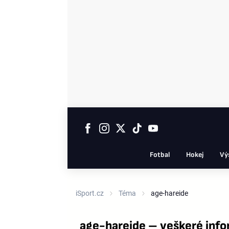
Fotbal
Hokej
Vý
iSport.cz
Téma
age-hareide
age-hareide – veškeré inf