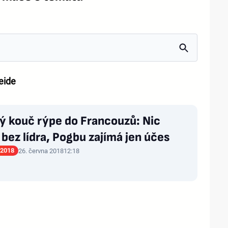
eide
ý kouč rýpe do Francouzů: Nic
 bez lídra, Pogbu zajímá jen účes
 2018
26. června 2018
12:18