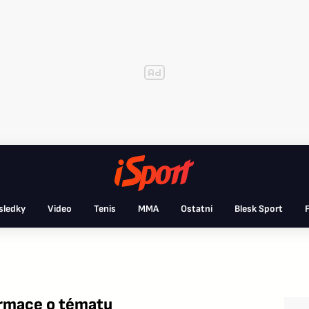
sledky
Video
Tenis
MMA
Ostatní
Blesk Sport
F
ormace o tématu