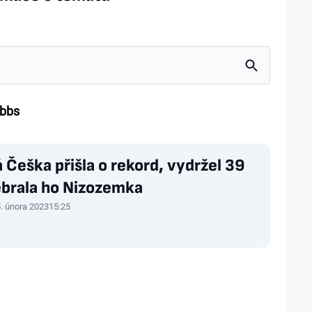
obbs
 Češka přišla o rekord, vydržel 39
ebrala ho Nizozemka
. února 2023
15:25