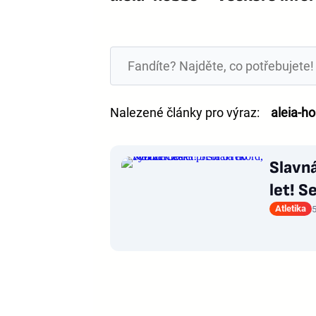
Nalezené články pro výraz:
aleia-h
Slavná
let! S
Atletika
5