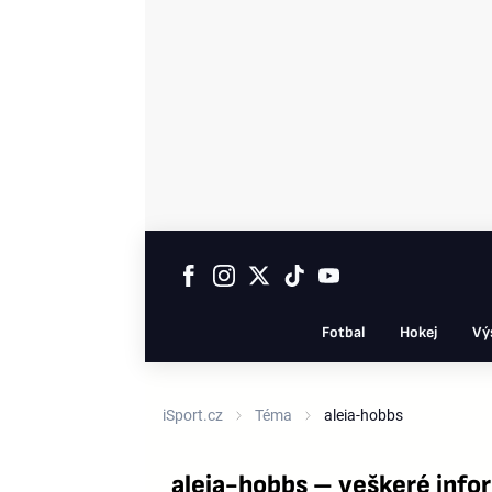
Fotbal
Hokej
Vý
iSport.cz
Téma
aleia-hobbs
aleia-hobbs – veškeré inf