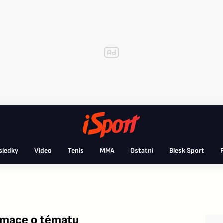
sledky
Video
Tenis
MMA
Ostatní
Blesk Sport
F
ormace o tématu