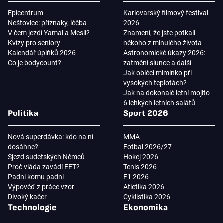
Epicentrum
Karlovarský filmový festival
Neštovice: příznaky, léčba
2026
V čem jezdí Yamal a Mesii?
Znamení, že jste potkali
Kvízy pro seniory
někoho z minulého života
Kalendář úplňků 2026
Astronomické úkazy 2026:
Co je bodycount?
zatmění slunce a další
Jak obléci miminko při
vysokých teplotách?
Jak na dokonalé letní mojito
6 lehkých letních salátů
Politika
Sport 2026
Nová superdávka: kdo na ní
MMA
dosáhne?
Fotbal 2026/27
Sjezd sudetských Němců
Hokej 2026
Proč vláda zavádí EET?
Tenis 2026
Padni komu padni
F1 2026
Výpověď z práce vzor
Atletika 2026
Divoký kačer
Cyklistika 2026
Technologie
Ekonomika