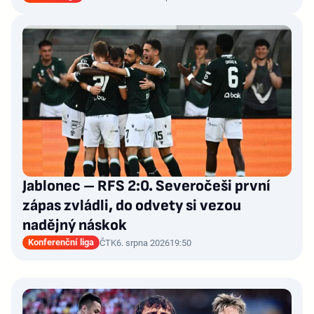
Jablonec – RFS 2:0. Severočeši první
zápas zvládli, do odvety si vezou
nadějný náskok
Konferenční liga
ČTK
6. srpna 2026
19:50