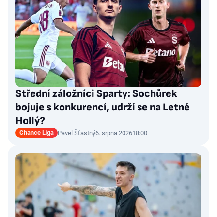
Střední záložníci Sparty: Sochůrek
bojuje s konkurencí, udrží se na Letné
Hollý?
Chance Liga
Pavel Šťastný
6. srpna 2026
18:00