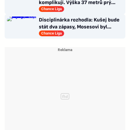
komplikují. Výška 37 metrů prý
narušuje výhled na centrum
Chance Liga
Disciplinárka rozhodla: Kušej bude
stát dva zápasy, Mosesovi byl
prominut zbytek trestu
Chance Liga