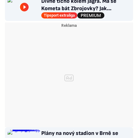
Divné ticho kolem Jágra. Má se
Kometa bát Zbrojovky? Jak
poskládat Pardubice
Tipsport extraliga
Plány na nový stadion v Brně se