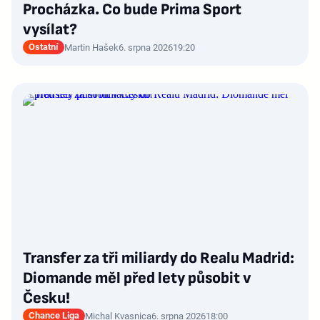
Procházka. Co bude Prima Sport
vysílat?
Ostatní
Martin Hašek
6. srpna 2026
19:20
Transfer za tři miliardy do Realu Madrid:
Diomande měl před lety působit v
Česku!
Chance Liga
Michal Kvasnica
6. srpna 2026
18:00