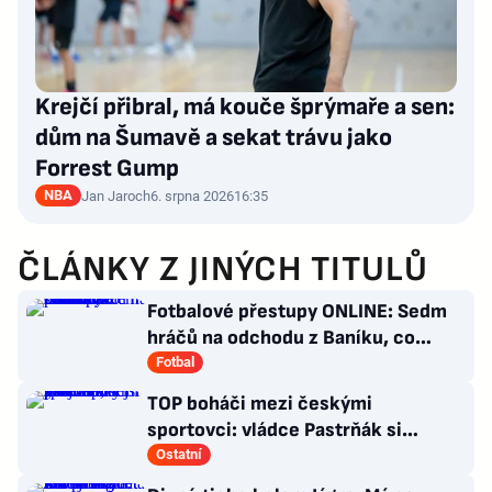
Krejčí přibral, má kouče šprýmaře a sen:
dům na Šumavě a sekat trávu jako
Forrest Gump
NBA
Jan Jaroch
6. srpna 2026
16:35
ČLÁNKY Z JINÝCH TITULŮ
Fotbalové přestupy ONLINE: Sedm
hráčů na odchodu z Baníku, co
situace kolem Nombila?
Fotbal
TOP boháči mezi českými
sportovci: vládce Pastrňák si
pohoršil, překvapil „nejotravnější“
Ostatní
hráč