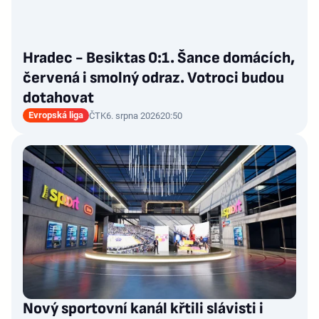
Hradec - Besiktas 0:1. Šance domácích,
červená i smolný odraz. Votroci budou
dotahovat
Evropská liga
ČTK
6. srpna 2026
20:50
Nový sportovní kanál křtili slávisti i