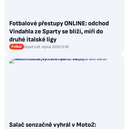
Fotbalové přestupy ONLINE: odchod
Vindahla ze Sparty se blíží, míří do
druhé italské ligy
Fotbal
iSport.cz
9. srpna 2026
13:00
Salač senzačně vyhrál v Moto2: