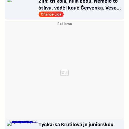
Zlín: tři kola, nula bodů. Nemělo to
šťávu, věděl kouč Červenka. Veselý
dostal dárek
Chance Liga
Tyčkařka Krutilová je juniorskou