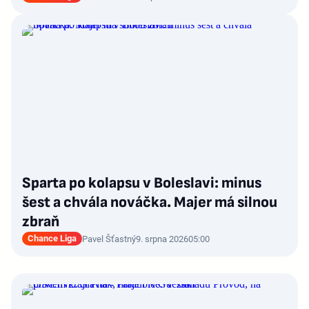
Sparta po kolapsu v Boleslavi: minus
šest a chvála nováčka. Majer má silnou
zbraň
Chance Liga
Pavel Šťastný
9. srpna 2026
05:00