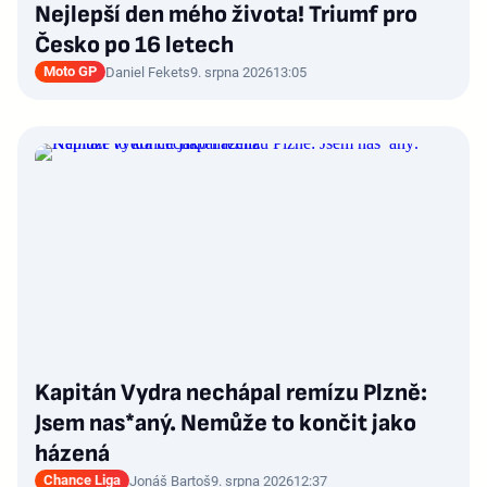
Nejlepší den mého života! Triumf pro
Česko po 16 letech
Moto GP
Daniel Fekets
9. srpna 2026
13:05
Kapitán Vydra nechápal remízu Plzně:
Jsem nas*aný. Nemůže to končit jako
házená
Chance Liga
Jonáš Bartoš
9. srpna 2026
12:37