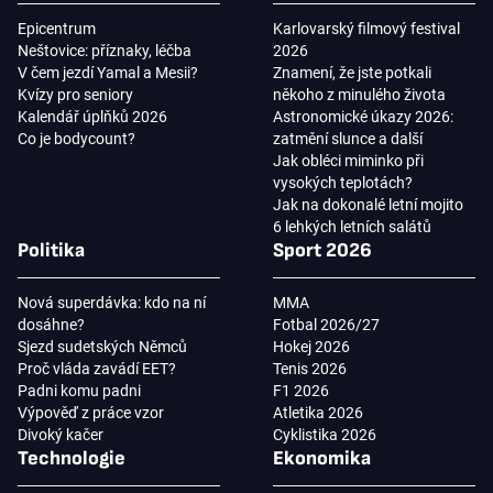
Epicentrum
Karlovarský filmový festival
Neštovice: příznaky, léčba
2026
V čem jezdí Yamal a Mesii?
Znamení, že jste potkali
Kvízy pro seniory
někoho z minulého života
Kalendář úplňků 2026
Astronomické úkazy 2026:
Co je bodycount?
zatmění slunce a další
Jak obléci miminko při
vysokých teplotách?
Jak na dokonalé letní mojito
6 lehkých letních salátů
Politika
Sport 2026
Nová superdávka: kdo na ní
MMA
dosáhne?
Fotbal 2026/27
Sjezd sudetských Němců
Hokej 2026
Proč vláda zavádí EET?
Tenis 2026
Padni komu padni
F1 2026
Výpověď z práce vzor
Atletika 2026
Divoký kačer
Cyklistika 2026
Technologie
Ekonomika