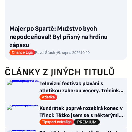
Majer po Spartě: Mužstvo bych
nepodceňoval! Byl přísný na hrdinu
zápasu
Chance Liga
Pavel Šťastný
9. srpna 2026
10:20
ČLÁNKY Z JINÝCH TITULŮ
Televizní festival: plavání s
atletikou zaberou večery. Trénink
pro LA, usmívá se Dusík
Atletika
Kundrátek poprvé rozebírá konec v
Třinci: Těžko jsem se s některými
věcmi vyrovnával
Tipsport extraliga