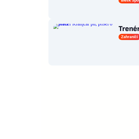
Blesk Spo
Trenér
Zahraničí