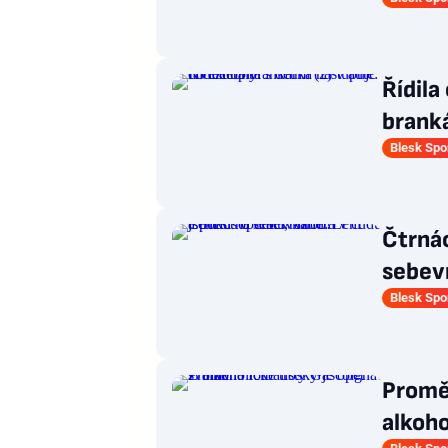
Řídila
brank
Blesk Spo
Čtrnác
sebevr
Blesk Spo
Promě
alkoho