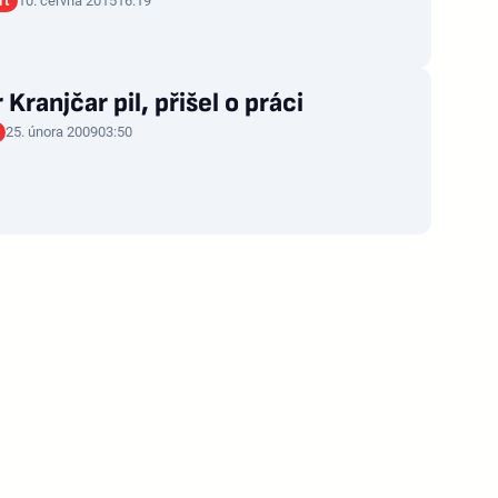
rt
10. června 2015
16:19
 Kranjčar pil, přišel o práci
25. února 2009
03:50