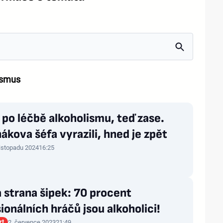
ismus
po léčbě alkoholismu, teď zase.
ákova šéfa vyrazili, hned je zpět
listopadu 2024
16:25
strana šipek: 70 procent
ionálních hráčů jsou alkoholici!
rt
2. července 2023
21:49