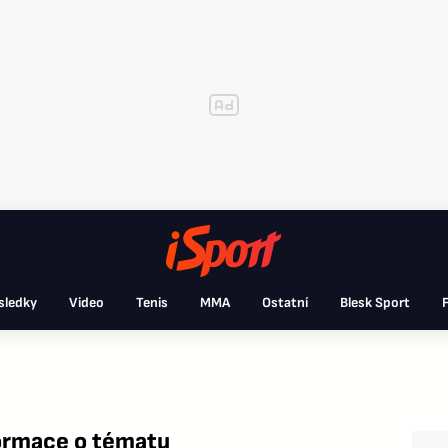
sledky
Video
Tenis
MMA
Ostatní
Blesk Sport
F
formace o tématu