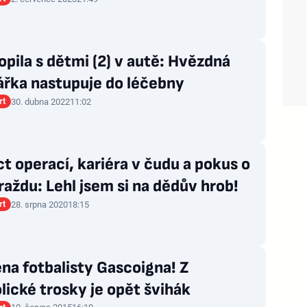
 opila s dětmi (2) v autě: Hvězdná
ářka nastupuje do léčebny
rt
30. dubna 2022
11:02
t operací, kariéra v čudu a pokus o
aždu: Lehl jsem si na dědův hrob!
rt
28. srpna 2020
18:15
na fotbalisty Gascoigna! Z
lické trosky je opět švihák