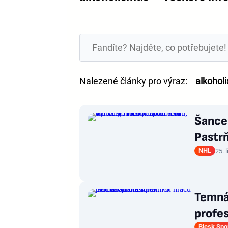
Nalezené články pro výraz:
alkohol
Šance 
Pastrň
NHL
25. 
Temná 
profes
Blesk Spo