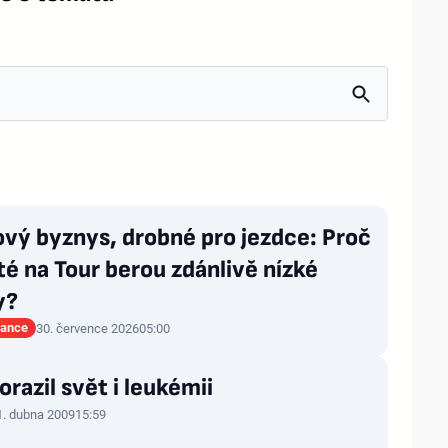
ový byznys, drobné pro jezdce: Proč
té na Tour berou zdánlivě nízké
y?
rance
30. července 2026
05:00
orazil svět i leukémii
1. dubna 2009
15:59