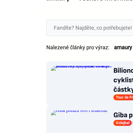
Nalezené články pro výraz:
amaury
Bilion
cyklis
částk
Tour de F
Giba p
Volejbal