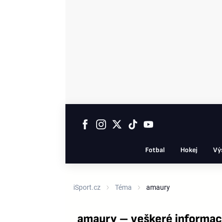
Fotbal
Hokej
Vý
iSport.cz
Téma
amaury
amaury – veškeré informac