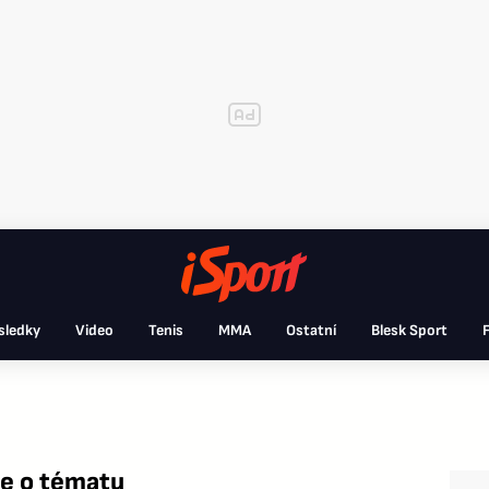
sledky
Video
Tenis
MMA
Ostatní
Blesk Sport
F
e o tématu