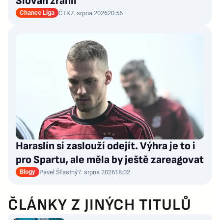
Slovan zranil
Chance Liga
ČTK
7. srpna 2026
20:56
Haraslín si zaslouží odejít. Výhra je to i
pro Spartu, ale měla by ještě zareagovat
Blogy
Pavel Šťastný
7. srpna 2026
18:02
ČLÁNKY Z JINÝCH TITULŮ