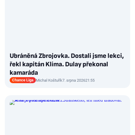
Ubráněná Zbrojovka. Dostali jsme lekci,
řekl kapitán Klíma. Dulay překonal
kamaráda
Chance Liga
Michal Koštuřík
7. srpna 2026
21:55