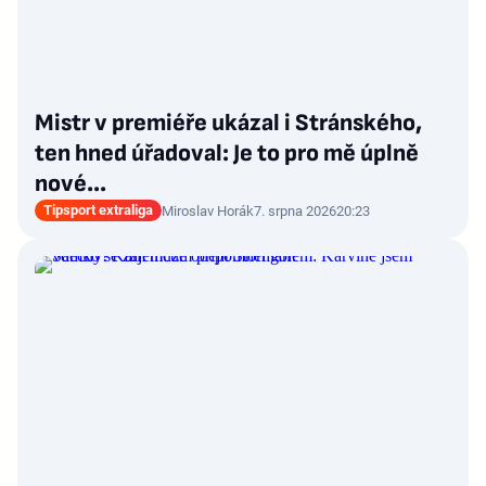
Mistr v premiéře ukázal i Stránského,
ten hned úřadoval: Je to pro mě úplně
nové…
Tipsport extraliga
Miroslav Horák
7. srpna 2026
20:23