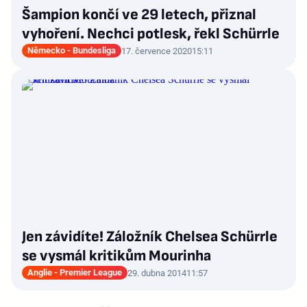
Šampion končí ve 29 letech, přiznal
vyhoření. Nechci potlesk, řekl Schürrle
Německo - Bundesliga
17. července 2020
15:11
Jen závidíte! Záložník Chelsea Schürrle
se vysmál kritikům Mourinha
Anglie - Premier League
29. dubna 2014
11:57