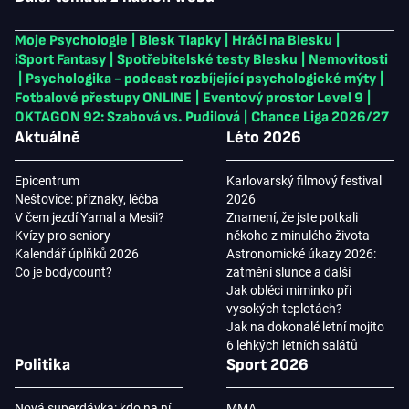
Moje Psychologie
|
Blesk Tlapky
|
Hráči na Blesku
|
iSport Fantasy
|
Spotřebitelské testy Blesku
|
Nemovitosti
|
Psychologika - podcast rozbíjející psychologické mýty
|
Fotbalové přestupy ONLINE
|
Eventový prostor Level 9
|
OKTAGON 92: Szabová vs. Pudilová
|
Chance Liga 2026/27
Aktuálně
Léto 2026
Epicentrum
Karlovarský filmový festival
Neštovice: příznaky, léčba
2026
V čem jezdí Yamal a Mesii?
Znamení, že jste potkali
Kvízy pro seniory
někoho z minulého života
Kalendář úplňků 2026
Astronomické úkazy 2026:
Co je bodycount?
zatmění slunce a další
Jak obléci miminko při
vysokých teplotách?
Jak na dokonalé letní mojito
6 lehkých letních salátů
Politika
Sport 2026
Nová superdávka: kdo na ní
MMA