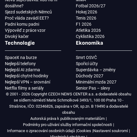
dosáhne?
Fotbal 2026/27
Sjezd sudetských Němců
Hokej 2026
Proč vláda zavádí EET?
Tenis 2026
Padni komu padni
F1 2026
Výpověď z práce vzor
Atletika 2026
Divoký kačer
Cyklistika 2026
Technologie
Ekonomika
SpaceX na burze
Smrt OSVČ
Nejlepší telefony
Spořicí účty
Nejlepší AI zdarma
Superdávka – změny
Nejlepší chytré hodinky
Důchody 2027
Nejlepší VPN – srovnání
Minimální mzda 2027
Netflix filmy a seriály
Senior Pas – slevy
© 2001 - 2026 Copyright CZECH NEWS CENTER a.s. a dodavatelé obsahu
se sídlem náměstí Marie Schmolkové 3493/1, 100 00 Praha 10 -
Strašnice, IČO: 02346826, zapsána v OR, sp.zn. B 19490 a dodavatelé
obsahu
Autorská práva k publikovaným materiálům
Podmínky pro užívání služby informační společnosti
Informace o zpracování osobních údajů
Cookies
Nastavení soukromí
Vlastnická struktura