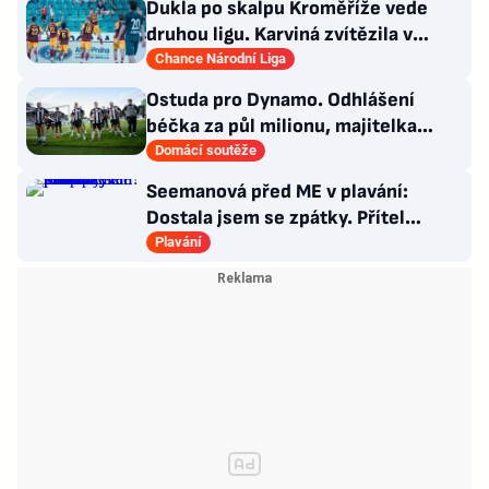
Dukla po skalpu Kroměříže vede
druhou ligu. Karviná zvítězila v
Prostějově, remíza Ústí
Chance Národní Liga
Ostuda pro Dynamo. Odhlášení
béčka za půl milionu, majitelka
odmítla nabídku kraje
Domácí soutěže
Seemanová před ME v plavání:
Dostala jsem se zpátky. Přítel
Choupenitch? Motivuje mě
Plavání