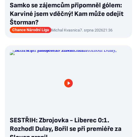
Samko se zájemcům připomněl gólem:
Karviné jsem vděčný! Kam může odejít
Štorman?
Chance Národní Liga
Michal Kvasnica
7. srpna 2026
21:36
SESTŘIH: Zbrojovka - Liberec 0:1.
Rozhodl Dulay, Bořil se při premiéře za