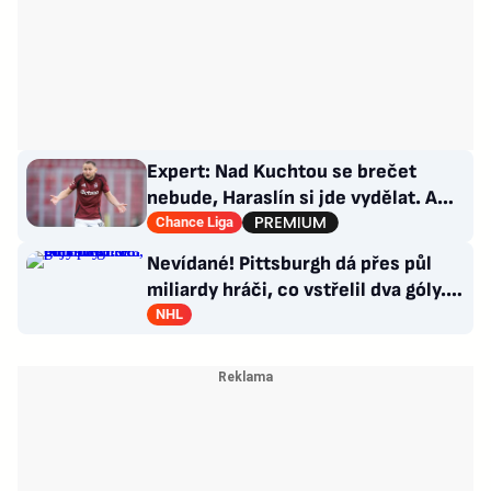
Expert: Nad Kuchtou se brečet
nebude, Haraslín si jde vydělat. A
ambice na titul? Až za rok
Chance Liga
Nevídané! Pittsburgh dá přes půl
miliardy hráči, co vstřelil dva góly.
GM se hájí
NHL