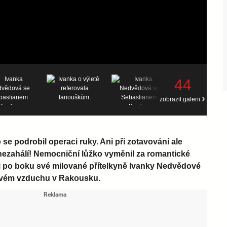
44
zobrazit galerii
 se podrobil operaci ruky. Ani při zotavování ale
nezahálí! Nemocniční lůžko vyměnil za romantické
si po boku své milované přítelkyně Ivanky Nedvědové
tvém vzduchu v Rakousku.