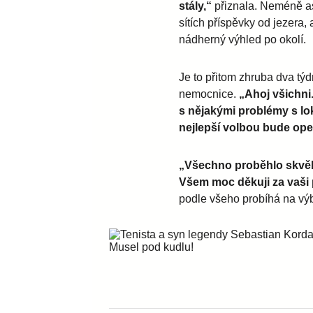
stály,“
přiznala. Neméně asi
sítích příspěvky od jezera,
nádherný výhled po okolí.
Je to přitom zhruba dva tý
nemocnice.
„Ahoj všichni
s nějakými problémy s lo
nejlepší volbou bude ope
„Všechno proběhlo skvěle
Všem moc děkuji za vaši
podle všeho probíhá na výb