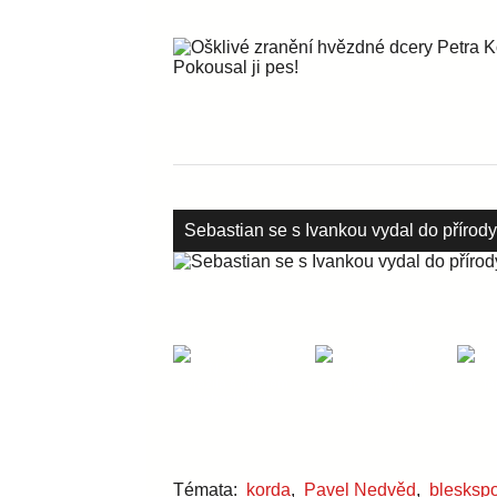
Sebastian se s Ivankou vydal do přírody
Témata:
korda
,
Pavel Nedvěd
,
bleskspo