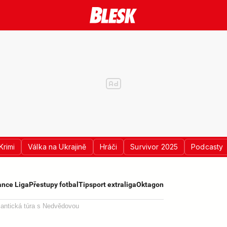
Krimi
Válka na Ukrajině
Hráči
Survivor 2025
Podcasty
nce Liga
Přestupy fotbal
Tipsport extraliga
Oktagon
antická túra s Nedvědovou