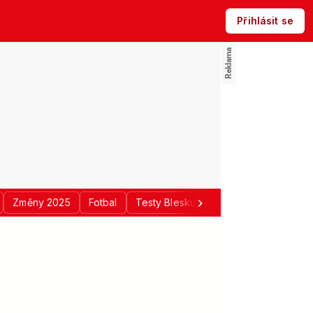
Přihlásit se
Změny 2025
Fotbal
Testy Blesku
Politika
Regiony