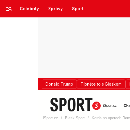
Celebrity
Zprávy
Sport
Donald Trump
Típněte to s Bleskem
SPORT
Cha
iSport.cz
iSport.cz
/
Blesk Sport
/
Korda po operaci: Rom