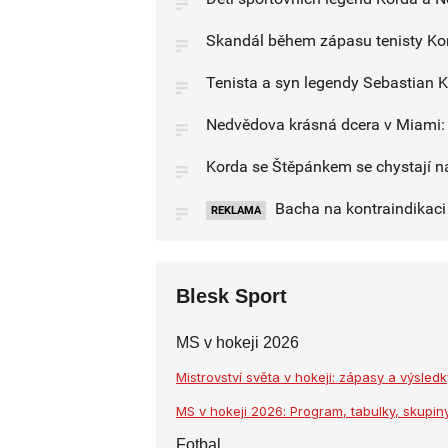
Skandál během zápasu tenisty Kord
Tenista a syn legendy Sebastian K
Nedvědova krásná dcera v Miami: 
Korda se Štěpánkem se chystají n
Bacha na kontraindikaci l
REKLAMA
Blesk Sport
MS v hokeji 2026
Mistrovství světa v hokeji: zápasy a výsle
MS v hokeji 2026: Program, tabulky, skupiny
Fotbal