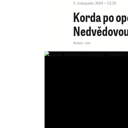
3. listopadu 2024 • 13:30
Korda po op
Nedvědovo
Autor:
sm