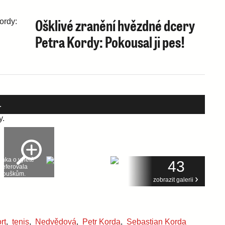
Ošklivé zranění hvězdné dcery
Petra Kordy: Pokousal ji pes!
.
43
zobrazit galerii
rt
,
tenis
,
Nedvědová
,
Petr Korda
,
Sebastian Korda