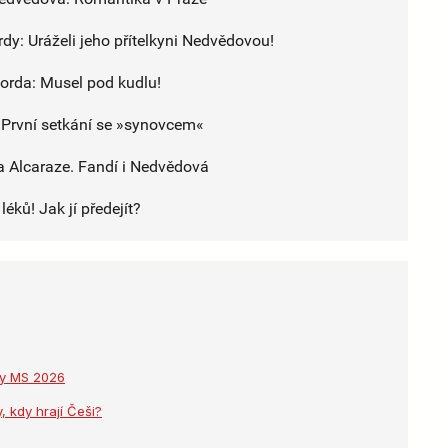
y: Uráželi jeho přítelkyni Nedvědovou!
orda: Musel pod kudlu!
První setkání se »synovcem«
a Alcaraze. Fandí i Nedvědová
éků! Jak jí předejít?
dky MS 2026
, kdy hrají Češi?