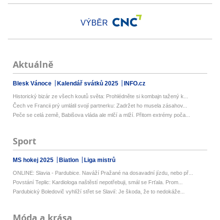
VÝBĚR
Aktuálně
Blesk Vánoce
Kalendář svátků 2025
INFO.cz
Historický bizár ze všech koutů světa: Prohlédněte si kombajn tažený k...
Čech ve Francii prý umlátil svojí partnerku: Zadržet ho musela zásahov...
Peče se celá země, Babišova vláda ale mlčí a mlží. Přitom extrémy poča...
Sport
MS hokej 2025
Biatlon
Liga mistrů
ONLINE: Slavia - Pardubice. Naváží Pražané na dosavadní jízdu, nebo př...
Povstání Teplic: Kardiologa naštěstí nepotřebuji, smál se Frťala. Prom...
Pardubický Boledovič vyhlíží střet se Slavií: Je škoda, že to nedokáže...
Móda a krása