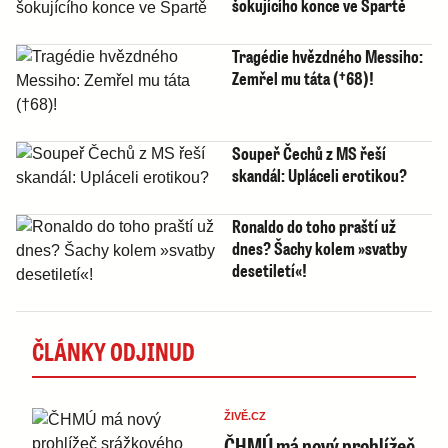
šokujícího konce ve Spartě
Tragédie hvězdného Messiho:
Zemřel mu táta (†68)!
Soupeř Čechů z MS řeší
skandál: Upláceli erotikou?
Ronaldo do toho praští už
dnes? Šachy kolem »svatby
desetiletí«!
ČLÁNKY ODJINUD
ŽIVĚ.CZ
ČHMÚ má nový prohlížeč