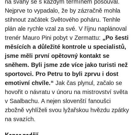
na svahy se s každým termínem posouval.
Nejprve to vypadalo, že by zázračně mohla
stihnout začátek Světového poháru. Tenhle
plán ale rychle vzal za své. V říjnu naplánoval
trenér Mauro Pini pobyt v Zermattu:
„Po šesti
měsících a důležité kontrole u specialistů,
jsme měli první opětovný kontakt se
sněhem. Byli jsme zde více jako turisti než
sportovci. Pro Petru to byli zprvu i dost
emotivní chvíle.“
Jak čas plynul, začalo se
hovořit o návratu v únoru na mistrovství světa
v Saalbachu. A nejen slovenští fanoušci
zbožně vyhlíželi svou lyžařskou hvězdu zpátky
na svazích.