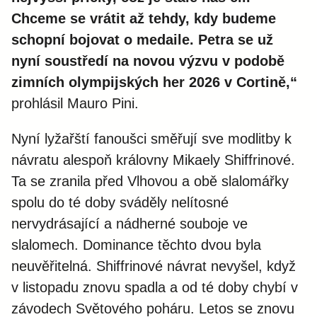
Chceme se vrátit až tehdy, kdy budeme
schopní bojovat o medaile. Petra se už
nyní soustředí na novou výzvu v podobě
zimních olympijských her 2026 v Cortině,“
prohlásil Mauro Pini.
Nyní lyžařští fanoušci směřují sve modlitby k
návratu alespoň královny Mikaely Shiffrinové.
Ta se zranila před Vlhovou a obě slalomářky
spolu do té doby sváděly nelítosné
nervydrásající a nádherné souboje ve
slalomech. Dominance těchto dvou byla
neuvěřitelná. Shiffrinové návrat nevyšel, když
v listopadu znovu spadla a od té doby chybí v
závodech Světového poháru. Letos se znovu