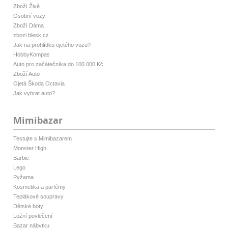
Zboží Živě
Osobní vozy
Zboží Dáma
zbozi.blesk.cz
Jak na prohlídku ojetého vozu?
HobbyKompas
Auto pro začátečníka do 100 000 Kč
Zboží Auto
Ojetá Škoda Octavia
Jak vybrat auto?
Mimibazar
Testujte s Mimibazarem
Monster High
Barbie
Lego
Pyžama
Kosmetika a parfémy
Teplákové soupravy
Dětské boty
Ložní povlečení
Bazar nábytku