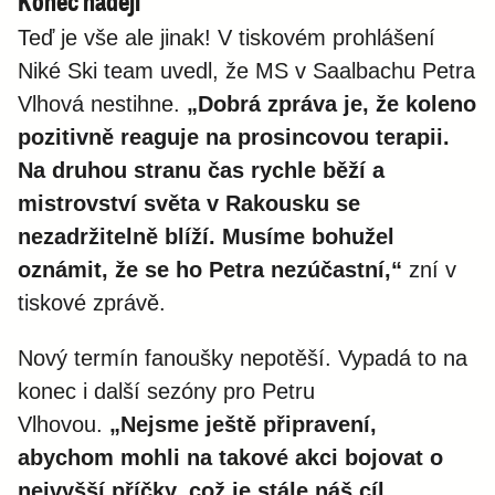
Konec nadějí
Teď je vše ale jinak! V tiskovém prohlášení
Niké Ski team uvedl, že MS v Saalbachu Petra
Vlhová nestihne.
„Dobrá zpráva je, že koleno
pozitivně reaguje na prosincovou terapii.
Na druhou stranu čas rychle běží a
mistrovství světa v Rakousku se
nezadržitelně blíží. Musíme bohužel
oznámit, že se ho Petra nezúčastní,“
zní v
tiskové zprávě.
Nový termín fanoušky nepotěší. Vypadá to na
konec i další sezóny pro Petru
Vlhovou.
„Nejsme ještě připravení,
abychom mohli na takové akci bojovat o
nejvyšší příčky, což je stále náš cíl.