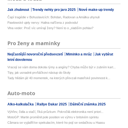
Jak zhubnout
Trendy nehty pro jaro 2025
Nové make-up trendy
Čapí tragédie v Bohuslavicích: Bohdan, Radovan a Amálka uhynuli
Pawlowské ujely nervy: Halina nařčena z podvodu!
Vlna veder: Proč víc umírají ženy? Není to o „slabším pohlaví“
Pro ženy a maminky
Nejčastější novoroční předsevzetí
Miminko a mráz
Jak vybírat
letní dovolenou
Vracejí se vám doma dokola rýmy a angíny? Chyba může být v zubním kart...
Tipy, jak usnadnit prvňáčkovi nástup do školy
Tady hlídám já! 40 momentek, na kterých převzali mateřské povinnosti k...
Auto-moto
Alko-kalkulačka
Rallye Dakar 2025
Dálniční známka 2025
Výhřev, čidla a stačí, říká průzkum. Pokročilá elektronika není priori...
MotoGP: Martin proměnil pole position ve výhru v britském sprintu
Câmara se vyjádřil ke spekulacím, které ho pojí se sedačkou u Haasu