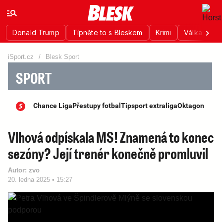
Donald Trump
Típněte to s Bleskem
Krimi
Válka na Uk
iSport.cz
/
Blesk Sport
SPORT
Chance Liga
Přestupy fotbal
Tipsport extraliga
Oktagon
Vlhová odpískala MS! Znamená to konec
sezóny? Její trenér konečně promluvil
Autor:
zvo
20. ledna 2025 • 15:27