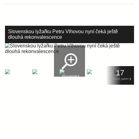
Slovenskou lyžařku Petru Vlhovou nyní čeká ještě
dlouhá rekonvalescence
17
zobrazit galerii