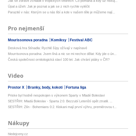
Jak se zdravě zchladit v tropických vedrech: Co pomáhá a kdy už riskuj...
Úpal a úžeh: Jak je poznat a jak se z nich rychle vyléčit
Parazité v nás: Kterým se u nás líbí a kde v našem těle je můžeme nají...
Pro nejmenší
Mourissonova poradna
Komiksy
Festival ABC
Desková hra Stínadla: Rychlé šípy ožívají v napínavé
Mourrisonova poradna: Jsem líná a nic se mi nechce dělat: Kdy jde o ún...
Česká společnost ornitologická slaví 100 let: Jak chrání ptáky v ČR?
Video
Prostor X
Branky, body, kokoti
Fortuna liga
Priske byl hodně nespokojen s výkonem Sparty v Mladé Boleslavi
SESTŘIH: Mladá Boleslav - Sparta 2:0. Bezzubí Letenští opět ztratili. ...
SESTŘIH: Zlín - Bohemians 0:2. Klokani mají první výhru, premiérovou t...
Nákupy
hledejceny.cz