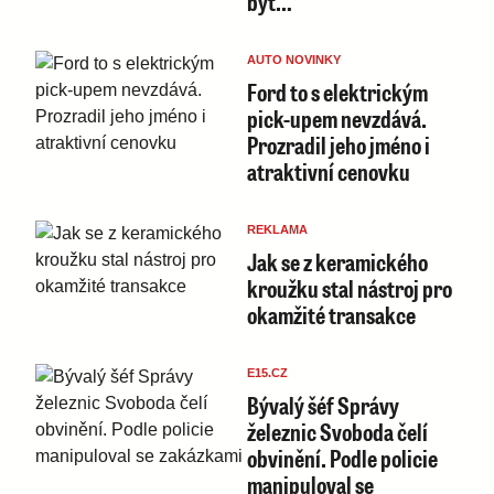
být…
AUTO NOVINKY
Ford to s elektrickým
pick-upem nevzdává.
Prozradil jeho jméno i
atraktivní cenovku
REKLAMA
Jak se z keramického
kroužku stal nástroj pro
okamžité transakce
E15.CZ
Bývalý šéf Správy
železnic Svoboda čelí
obvinění. Podle policie
manipuloval se