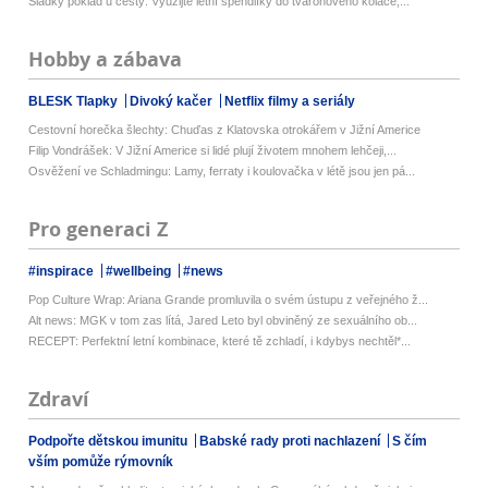
Sladký poklad u cesty: Využijte letní špendlíky do tvarohového koláče,...
Hobby a zábava
BLESK Tlapky
Divoký kačer
Netflix filmy a seriály
Cestovní horečka šlechty: Chuďas z Klatovska otrokářem v Jižní Americe
Filip Vondrášek: V Jižní Americe si lidé plují životem mnohem lehčeji,...
Osvěžení ve Schladmingu: Lamy, ferraty i koulovačka v létě jsou jen pá...
Pro generaci Z
#inspirace
#wellbeing
#news
Pop Culture Wrap: Ariana Grande promluvila o svém ústupu z veřejného ž...
Alt news: MGK v tom zas lítá, Jared Leto byl obviněný ze sexuálního ob...
RECEPT: Perfektní letní kombinace, které tě zchladí, i kdybys nechtěl*...
Zdraví
Podpořte dětskou imunitu
Babské rady proti nachlazení
S čím
vším pomůže rýmovník