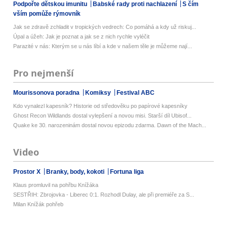
Podpořte dětskou imunitu
Babské rady proti nachlazení
S čím
vším pomůže rýmovník
Jak se zdravě zchladit v tropických vedrech: Co pomáhá a kdy už riskuj...
Úpal a úžeh: Jak je poznat a jak se z nich rychle vyléčit
Parazité v nás: Kterým se u nás líbí a kde v našem těle je můžeme nají...
Pro nejmenší
Mourissonova poradna
Komiksy
Festival ABC
Kdo vynalezl kapesník? Historie od středověku po papírové kapesníky
Ghost Recon Wildlands dostal vylepšení a novou misi. Starší díl Ubisof...
Quake ke 30. narozeninám dostal novou epizodu zdarma. Dawn of the Mach...
Video
Prostor X
Branky, body, kokoti
Fortuna liga
Klaus promluvil na pohřbu Knížáka
SESTŘIH: Zbrojovka - Liberec 0:1. Rozhodl Dulay, ale při premiéře za S...
Milan Knížák pohřeb