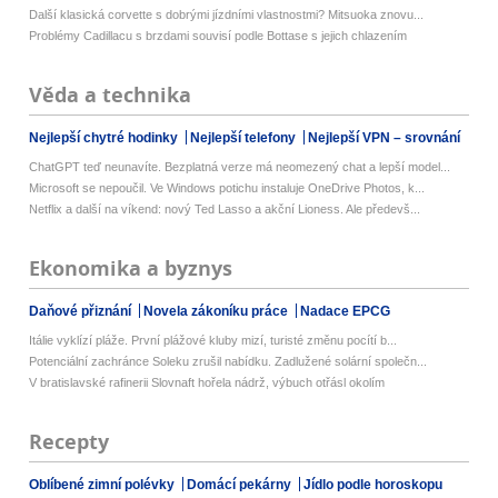
Další klasická corvette s dobrými jízdními vlastnostmi? Mitsuoka znovu...
Problémy Cadillacu s brzdami souvisí podle Bottase s jejich chlazením
Věda a technika
Nejlepší chytré hodinky
Nejlepší telefony
Nejlepší VPN – srovnání
ChatGPT teď neunavíte. Bezplatná verze má neomezený chat a lepší model...
Microsoft se nepoučil. Ve Windows potichu instaluje OneDrive Photos, k...
Netflix a další na víkend: nový Ted Lasso a akční Lioness. Ale předevš...
Ekonomika a byznys
Daňové přiznání
Novela zákoníku práce
Nadace EPCG
Itálie vyklízí pláže. První plážové kluby mizí, turisté změnu pocítí b...
Potenciální zachránce Soleku zrušil nabídku. Zadlužené solární společn...
V bratislavské rafinerii Slovnaft hořela nádrž, výbuch otřásl okolím
Recepty
Oblíbené zimní polévky
Domácí pekárny
Jídlo podle horoskopu