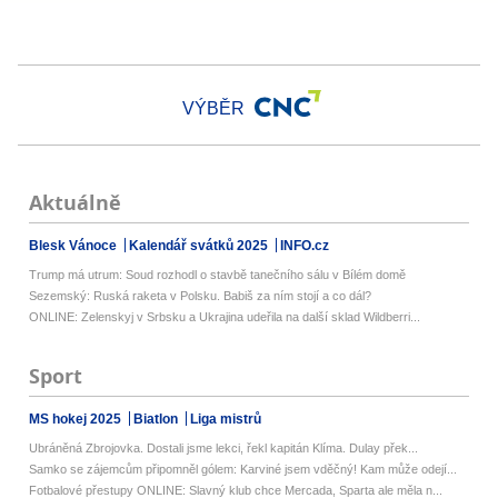
VÝBĚR
Aktuálně
Blesk Vánoce
Kalendář svátků 2025
INFO.cz
Trump má utrum: Soud rozhodl o stavbě tanečního sálu v Bílém domě
Sezemský: Ruská raketa v Polsku. Babiš za ním stojí a co dál?
ONLINE: Zelenskyj v Srbsku a Ukrajina udeřila na další sklad Wildberri...
Sport
MS hokej 2025
Biatlon
Liga mistrů
Ubráněná Zbrojovka. Dostali jsme lekci, řekl kapitán Klíma. Dulay přek...
Samko se zájemcům připomněl gólem: Karviné jsem vděčný! Kam může odejí...
Fotbalové přestupy ONLINE: Slavný klub chce Mercada, Sparta ale měla n...