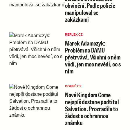
obvinění. Podle policie
manipuloval se
zakázkami
REFLEX.CZ
Marek Adamczyk:
Problém na DAMU
přetrvává. Všichni o něm
vědí, jen moc nevědí, co s
ním
DOUPĚ.CZ
Nové Kingdom Come
nejspíš dostane podtitul
Salvation. Prozradila to
žádost o ochrannou
známku