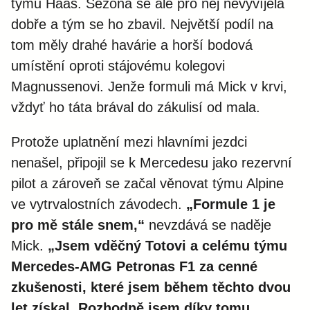
týmu Haas. Sezóna se ale pro něj nevyvíjela
dobře a tým se ho zbavil. Největší podíl na
tom měly drahé havárie a horší bodová
umístění oproti stájovému kolegovi
Magnussenovi. Jenže formuli má Mick v krvi,
vždyť ho táta brával do zákulisí od mala.
Protože uplatnění mezi hlavními jezdci
nenašel, připojil se k Mercedesu jako rezervní
pilot a zároveň se začal věnovat týmu Alpine
ve vytrvalostních závodech.
„Formule 1 je
pro mě stále snem,“
nevzdává se naděje
Mick.
„Jsem vděčný Totovi a celému týmu
Mercedes-AMG Petronas F1 za cenné
zkušenosti, které jsem během těchto dvou
let získal. Rozhodně jsem díky tomu