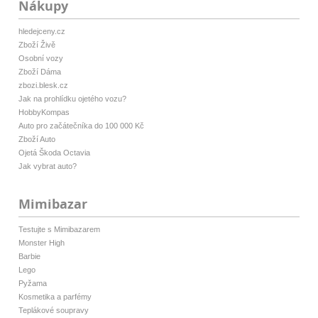
Nákupy
hledejceny.cz
Zboží Živě
Osobní vozy
Zboží Dáma
zbozi.blesk.cz
Jak na prohlídku ojetého vozu?
HobbyKompas
Auto pro začátečníka do 100 000 Kč
Zboží Auto
Ojetá Škoda Octavia
Jak vybrat auto?
Mimibazar
Testujte s Mimibazarem
Monster High
Barbie
Lego
Pyžama
Kosmetika a parfémy
Teplákové soupravy