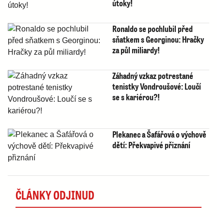
útoky!
Ronaldo se pochlubil před
sňatkem s Georginou: Hračky
za půl miliardy!
Záhadný vzkaz potrestané
tenistky Vondroušové: Loučí
se s kariérou?!
Plekanec a Šafářová o výchově
dětí: Překvapivé přiznání
ČLÁNKY ODJINUD