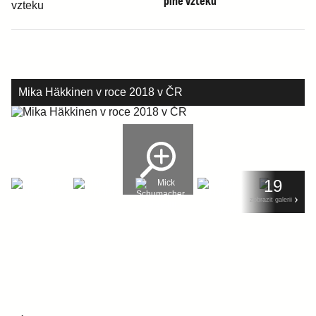
plné vzteku
Mika Häkkinen v roce 2018 v ČR
19
zobrazit galerii