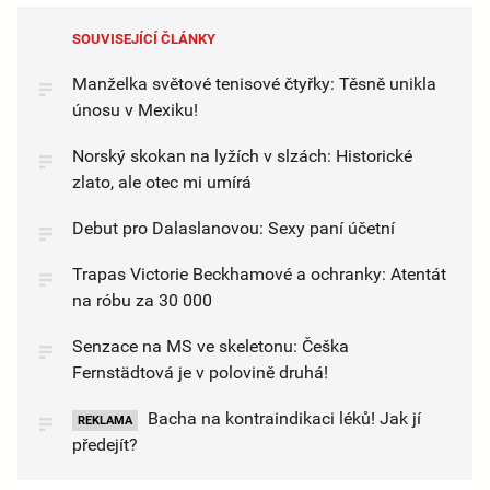
SOUVISEJÍCÍ ČLÁNKY
Manželka světové tenisové čtyřky: Těsně unikla
únosu v Mexiku!
Norský skokan na lyžích v slzách: Historické
zlato, ale otec mi umírá
Debut pro Dalaslanovou: Sexy paní účetní
Trapas Victorie Beckhamové a ochranky: Atentát
na róbu za 30 000
Senzace na MS ve skeletonu: Češka
Fernstädtová je v polovině druhá!
Bacha na kontraindikaci léků! Jak jí
REKLAMA
předejít?