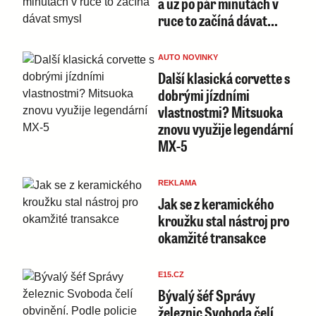
a už po pár minutách v
ruce to začíná dávat…
AUTO NOVINKY
Další klasická corvette s
dobrými jízdními
vlastnostmi? Mitsuoka
znovu využije legendární
MX-5
REKLAMA
Jak se z keramického
kroužku stal nástroj pro
okamžité transakce
E15.CZ
Bývalý šéf Správy
železnic Svoboda čelí