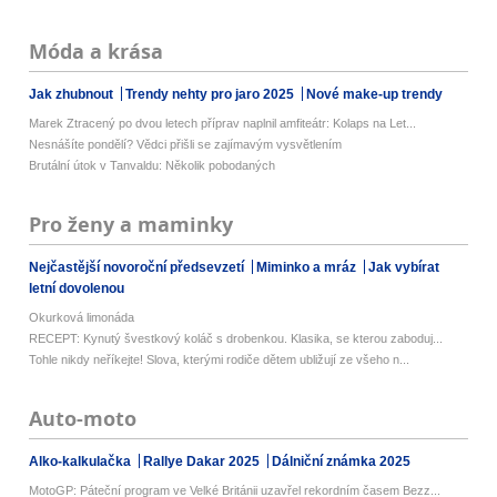
Móda a krása
Jak zhubnout
Trendy nehty pro jaro 2025
Nové make-up trendy
Marek Ztracený po dvou letech příprav naplnil amfiteátr: Kolaps na Let...
Nesnášíte pondělí? Vědci přišli se zajímavým vysvětlením
Brutální útok v Tanvaldu: Několik pobodaných
Pro ženy a maminky
Nejčastější novoroční předsevzetí
Miminko a mráz
Jak vybírat
letní dovolenou
Okurková limonáda
RECEPT: Kynutý švestkový koláč s drobenkou. Klasika, se kterou zaboduj...
Tohle nikdy neříkejte! Slova, kterými rodiče dětem ubližují ze všeho n...
Auto-moto
Alko-kalkulačka
Rallye Dakar 2025
Dálniční známka 2025
MotoGP: Páteční program ve Velké Británii uzavřel rekordním časem Bezz...