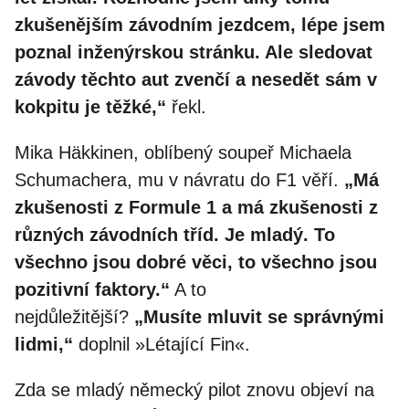
zkušenějším závodním jezdcem, lépe jsem
poznal inženýrskou stránku. Ale sledovat
závody těchto aut zvenčí a nesedět sám v
kokpitu je těžké,“
řekl.
Mika Häkkinen, oblíbený soupeř Michaela
Schumachera, mu v návratu do F1 věří.
„Má
zkušenosti z Formule 1 a má zkušenosti z
různých závodních tříd. Je mladý. To
všechno jsou dobré věci, to všechno jsou
pozitivní faktory.“
A to
nejdůležitější?
„Musíte mluvit se správnými
lidmi,“
doplnil »Létající Fin«.
Zda se mladý německý pilot znovu objeví na