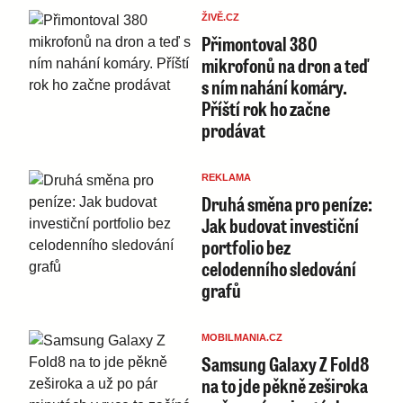
ŽIVĚ.CZ
Přimontoval 380
mikrofonů na dron a teď
s ním nahání komáry.
Příští rok ho začne
prodávat
REKLAMA
Druhá směna pro peníze:
Jak budovat investiční
portfolio bez
celodenního sledování
grafů
MOBILMANIA.CZ
Samsung Galaxy Z Fold8
na to jde pěkně zeširoka