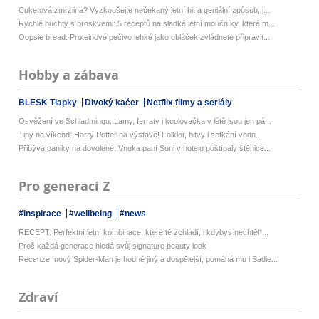
Cuketová zmrzlina? Vyzkoušejte nečekaný letní hit a geniální způsob, j...
Rychlé buchty s broskvemi: 5 receptů na sladké letní moučníky, které m...
Oopsie bread: Proteinové pečivo lehké jako obláček zvládnete připravit...
Hobby a zábava
BLESK Tlapky
Divoký kačer
Netflix filmy a seriály
Osvěžení ve Schladmingu: Lamy, ferraty i koulovačka v létě jsou jen pá...
Tipy na víkend: Harry Potter na výstavě! Folklor, bitvy i setkání vodn...
Přibývá paniky na dovolené: Vnuka paní Soni v hotelu poštípaly štěnice...
Pro generaci Z
#inspirace
#wellbeing
#news
RECEPT: Perfektní letní kombinace, které tě zchladí, i kdybys nechtěl*...
Proč každá generace hledá svůj signature beauty look
Recenze: nový Spider-Man je hodně jiný a dospělejší, pomáhá mu i Sadie...
Zdraví