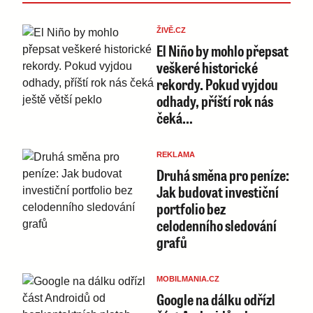
ŽIVĚ.CZ
El Niño by mohlo přepsat
veškeré historické
rekordy. Pokud vyjdou
odhady, příští rok nás
čeká…
REKLAMA
Druhá směna pro peníze:
Jak budovat investiční
portfolio bez
celodenního sledování
grafů
MOBILMANIA.CZ
Google na dálku odřízl