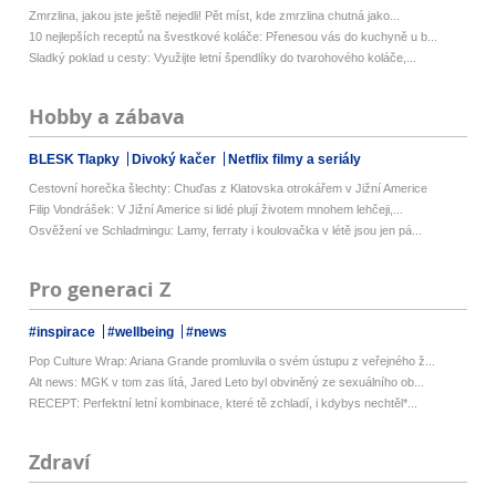
Zmrzlina, jakou jste ještě nejedli! Pět míst, kde zmrzlina chutná jako...
10 nejlepších receptů na švestkové koláče: Přenesou vás do kuchyně u b...
Sladký poklad u cesty: Využijte letní špendlíky do tvarohového koláče,...
Hobby a zábava
BLESK Tlapky
Divoký kačer
Netflix filmy a seriály
Cestovní horečka šlechty: Chuďas z Klatovska otrokářem v Jižní Americe
Filip Vondrášek: V Jižní Americe si lidé plují životem mnohem lehčeji,...
Osvěžení ve Schladmingu: Lamy, ferraty i koulovačka v létě jsou jen pá...
Pro generaci Z
#inspirace
#wellbeing
#news
Pop Culture Wrap: Ariana Grande promluvila o svém ústupu z veřejného ž...
Alt news: MGK v tom zas lítá, Jared Leto byl obviněný ze sexuálního ob...
RECEPT: Perfektní letní kombinace, které tě zchladí, i kdybys nechtěl*...
Zdraví