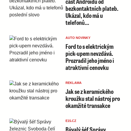
část Androidů od
bezkontaktních plateb.
Ukázal, kdo má u
telefonů…
AUTO NOVINKY
Ford to s elektrickým
pick-upem nevzdává.
Prozradil jeho jméno i
atraktivní cenovku
REKLAMA
Jak se z keramického
kroužku stal nástroj pro
okamžité transakce
E15.CZ
Bývalý šéf Správy