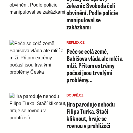
železnic Svoboda čelí
obvinění. Podle policie
manipuloval se
zakázkami
REFLEX.CZ
Peče se celá země,
Babišova vláda ale mlčí a
mlží. Přitom extrémy
počasí jsou trvalými
problémy…
DOUPĚ.CZ
Hra paroduje nehodu
Filipa Turka. Stačí
kliknout, hraje se
rovnou v prohlížeči