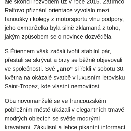
ale skončil rozvodem už v roce 2015. Zatímco
Ralfovo přiznání orientace vyvolalo mezi
fanoušky i kolegy z motorsportu vlnu podpory,
jeho exmanželka byla silně zklamaná z toho,
jakým způsobem se o novince dozvěděla.
S Étiennem však začali tvořit stabilní pár,
přestali se skrývat a brzy se běžně objevovali
ve společnosti. Své
„ano“
si řekli v sobotu 30.
května na okázalé svatbě v luxusním letovisku
Saint-Tropez, kde vlastní nemovitost.
Oba novomanželé se ve francouzském
pobřežním městě ukázali v elegantních tmavě
modrých oblecích se světle modrými
kravatami. Zákulisní a lehce pikantní informací