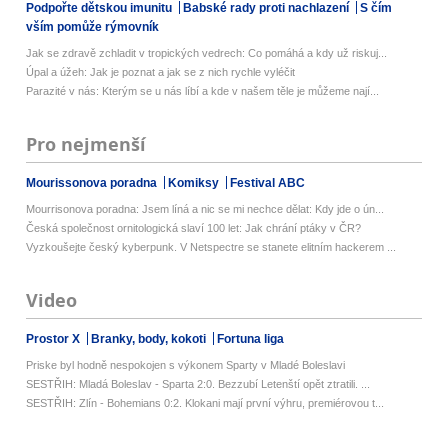
Podpořte dětskou imunitu
Babské rady proti nachlazení
S čím
vším pomůže rýmovník
Jak se zdravě zchladit v tropických vedrech: Co pomáhá a kdy už riskuj...
Úpal a úžeh: Jak je poznat a jak se z nich rychle vyléčit
Parazité v nás: Kterým se u nás líbí a kde v našem těle je můžeme nají...
Pro nejmenší
Mourissonova poradna
Komiksy
Festival ABC
Mourrisonova poradna: Jsem líná a nic se mi nechce dělat: Kdy jde o ún...
Česká společnost ornitologická slaví 100 let: Jak chrání ptáky v ČR?
Vyzkoušejte český kyberpunk. V Netspectre se stanete elitním hackerem ...
Video
Prostor X
Branky, body, kokoti
Fortuna liga
Priske byl hodně nespokojen s výkonem Sparty v Mladé Boleslavi
SESTŘIH: Mladá Boleslav - Sparta 2:0. Bezzubí Letenští opět ztratili. ...
SESTŘIH: Zlín - Bohemians 0:2. Klokani mají první výhru, premiérovou t...