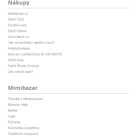
Nákupy
hledejceny.cz
Zboží Živě
Osobní vozy
Zboží Dáma
zbozi.blesk.cz
Jak na prohlídku ojetého vozu?
HobbyKompas
Auto pro začátečníka do 100 000 Kč
Zboží Auto
Ojetá Škoda Octavia
Jak vybrat auto?
Mimibazar
Testujte s Mimibazarem
Monster High
Barbie
Lego
Pyžama
Kosmetika a parfémy
Teplákové soupravy