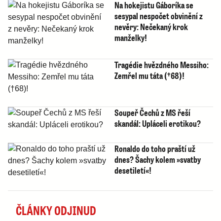
Na hokejistu Gáboríka se
sesypal nespočet obvinění z
nevěry: Nečekaný krok
manželky!
Tragédie hvězdného Messiho:
Zemřel mu táta (†68)!
Soupeř Čechů z MS řeší
skandál: Upláceli erotikou?
Ronaldo do toho praští už
dnes? Šachy kolem »svatby
desetiletí«!
ČLÁNKY ODJINUD