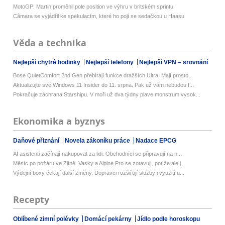
MotoGP: Martin proměnil pole position ve výhru v britském sprintu
Câmara se vyjádřil ke spekulacím, které ho pojí se sedačkou u Haasu
Věda a technika
Nejlepší chytré hodinky
Nejlepší telefony
Nejlepší VPN – srovnání
Bose QuietComfort 2nd Gen přebírají funkce dražších Ultra. Mají prosto...
Aktualizujte své Windows 11 Insider do 11. srpna. Pak už vám nebudou f...
Pokračuje záchrana Starshipu. V moři už dva týdny plave monstrum vysok...
Ekonomika a byznys
Daňové přiznání
Novela zákoníku práce
Nadace EPCG
AI asistenti začínají nakupovat za lidi. Obchodníci se připravují na n...
Měsíc po požáru ve Zlíně. Vasky a Alpine Pro se zotavují, potíže ale j...
Výdejní boxy čekají další změny. Dopravci rozšiřují služby i využití u...
Recepty
Oblíbené zimní polévky
Domácí pekárny
Jídlo podle horoskopu