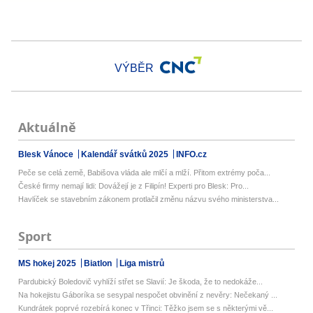
VÝBĚR
Aktuálně
Blesk Vánoce
Kalendář svátků 2025
INFO.cz
Peče se celá země, Babišova vláda ale mlčí a mlží. Přitom extrémy poča...
České firmy nemají lidi: Dovážejí je z Filipín! Experti pro Blesk: Pro...
Havlíček se stavebním zákonem protlačil změnu názvu svého ministerstva...
Sport
MS hokej 2025
Biatlon
Liga mistrů
Pardubický Boledovič vyhlíží střet se Slavií: Je škoda, že to nedokáže...
Na hokejistu Gáboríka se sesypal nespočet obvinění z nevěry: Nečekaný ...
Kundrátek poprvé rozebírá konec v Třinci: Těžko jsem se s některými vě...