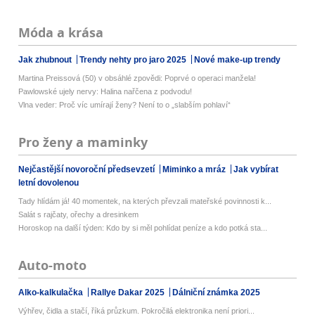
Móda a krása
Jak zhubnout
Trendy nehty pro jaro 2025
Nové make-up trendy
Martina Preissová (50) v obsáhlé zpovědi: Poprvé o operaci manžela!
Pawlowské ujely nervy: Halina nařčena z podvodu!
Vlna veder: Proč víc umírají ženy? Není to o „slabším pohlaví“
Pro ženy a maminky
Nejčastější novoroční předsevzetí
Miminko a mráz
Jak vybírat
letní dovolenou
Tady hlídám já! 40 momentek, na kterých převzali mateřské povinnosti k...
Salát s rajčaty, ořechy a dresinkem
Horoskop na další týden: Kdo by si měl pohlídat peníze a kdo potká sta...
Auto-moto
Alko-kalkulačka
Rallye Dakar 2025
Dálniční známka 2025
Výhřev, čidla a stačí, říká průzkum. Pokročilá elektronika není priori...