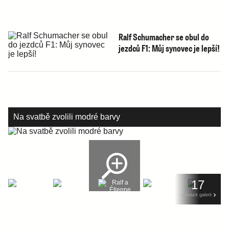
Ralf Schumacher se obul do
jezdců F1: Můj synovec je lepší!
Na svatbě zvolili modré barvy
17
zobrazit galerii