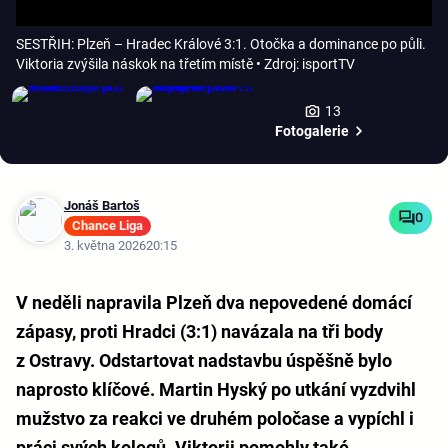
SESTŘIH: Plzeň – Hradec Králové 3:1. Otočka a dominance po půli.
Viktoria zvýšila náskok na třetím místě
• Zdroj: isportTV
13
Fotogalerie
Jonáš Bartoš
0
Chance Liga
3. května 2026
20:15
V neděli napravila Plzeň dva nepovedené domácí
zápasy, proti Hradci (3:1) navázala na tři body
z Ostravy. Odstartovat nadstavbu úspěšně bylo
naprosto klíčové. Martin Hyský po utkání vyzdvihl
mužstvo za reakci ve druhém poločase a vypíchl i
práci svých kolegů. Viktorii pomohly také