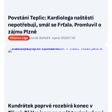
Povstání Teplic: Kardiologa naštěstí
nepotřebuji, smál se Frťala. Promluvil o
zájmu Plzně
Chance Liga
Jonáš Bartoš
9. srpna 2026
07:30
Kundrátek poprvé rozebírá konec v