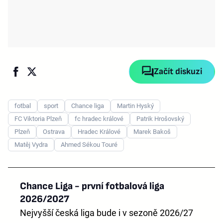
Začít diskuzi
fotbal
sport
Chance liga
Martin Hyský
FC Viktoria Plzeň
fc hradec králové
Patrik Hrošovský
Plzeň
Ostrava
Hradec Králové
Marek Bakoš
Matěj Vydra
Ahmed Sékou Touré
Chance Liga - první fotbalová liga
2026/2027
Nejvyšší česká liga bude i v sezoně 2026/27