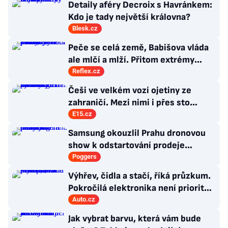
Detaily aféry Decroix s Havránkem:
Kdo je tady největší královna?
Blesk.cz
Peče se celá země, Babišova vláda
ale mlčí a mlží. Přitom extrémy
počasí jsou trvalými problémy
Reflex.cz
Česka
Češi ve velkém vozí ojetiny ze
zahraničí. Mezi nimi i přes sto
Ferrari a desítky Lamborghini
E15.cz
Samsung okouzlil Prahu dronovou
show k odstartování prodeje
nových produktů
Poggers
Výhřev, čidla a stačí, říká průzkum.
Pokročilá elektronika není prioritou
zákazníků
Auto.cz
Jak vybrat barvu, která vám bude