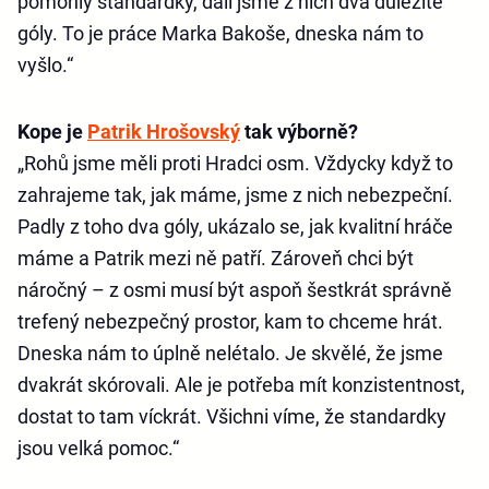
pomohly standardky, dali jsme z nich dva důležité
góly. To je práce Marka Bakoše, dneska nám to
vyšlo.“
Kope je
Patrik Hrošovský
tak výborně?
„Rohů jsme měli proti Hradci osm. Vždycky když to
zahrajeme tak, jak máme, jsme z nich nebezpeční.
Padly z toho dva góly, ukázalo se, jak kvalitní hráče
máme a Patrik mezi ně patří. Zároveň chci být
náročný – z osmi musí být aspoň šestkrát správně
trefený nebezpečný prostor, kam to chceme hrát.
Dneska nám to úplně nelétalo. Je skvělé, že jsme
dvakrát skórovali. Ale je potřeba mít konzistentnost,
dostat to tam víckrát. Všichni víme, že standardky
jsou velká pomoc.“