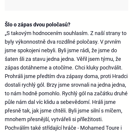
Šlo o zápas dvou poločasů?
„S takovým hodnocením souhlasím. Z naší strany to
byly výkonnostně dva rozdílné poločasy. V prvním
jsme spokojeni nebyli. Byli jsme rádi, že jsme do
šaten šli za stavu jedna jedna. Věřil jsem týmu, že
zápas dotáhneme a otočíme. Chci kluky pochválit.
Prohráli jsme předtím dva zápasy doma, proti Hradci
dostali rychlý gól. Brzy jsme srovnali na jedna jedna,
to nám hodně pomohlo. Rychlý gól na začátku druhé
půle nám dal víc klidu a sebevědomí. Hráli jsme
přesně tak, jak jsme chtěli. Byli jsme silní s míčem,
mnohem přesnější, vytvářeli si příležitosti.
Pochválím také střídající hráče - Mohamed Toure i