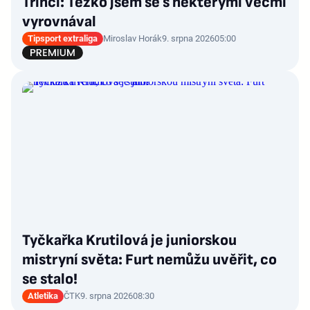
Třinci: Těžko jsem se s některými věcmi
vyrovnával
Tipsport extraliga
Miroslav Horák
9. srpna 2026
05:00
Tyčkařka Krutilová je juniorskou
mistryní světa: Furt nemůžu uvěřit, co
se stalo!
Atletika
ČTK
9. srpna 2026
08:30