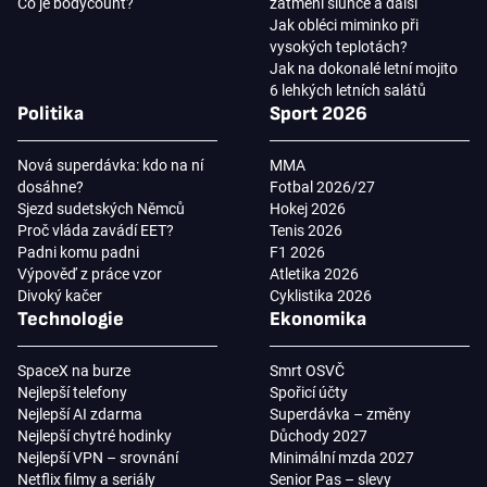
Co je bodycount?
zatmění slunce a další
Jak obléci miminko při
vysokých teplotách?
Jak na dokonalé letní mojito
6 lehkých letních salátů
Politika
Sport 2026
Nová superdávka: kdo na ní
MMA
dosáhne?
Fotbal 2026/27
Sjezd sudetských Němců
Hokej 2026
Proč vláda zavádí EET?
Tenis 2026
Padni komu padni
F1 2026
Výpověď z práce vzor
Atletika 2026
Divoký kačer
Cyklistika 2026
Technologie
Ekonomika
SpaceX na burze
Smrt OSVČ
Nejlepší telefony
Spořicí účty
Nejlepší AI zdarma
Superdávka – změny
Nejlepší chytré hodinky
Důchody 2027
Nejlepší VPN – srovnání
Minimální mzda 2027
Netflix filmy a seriály
Senior Pas – slevy