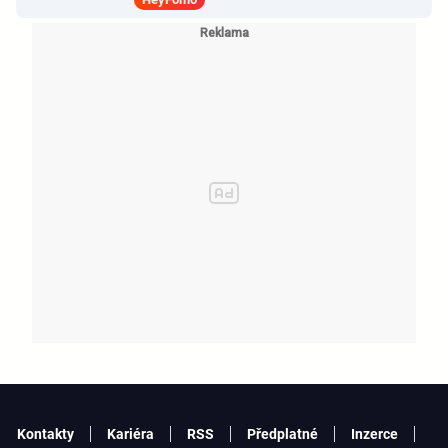
veřejného života a Sophia z
KATSEYE si dává pauzu od skupiny
Kontakty
Kariéra
RSS
Předplatné
Inzerce