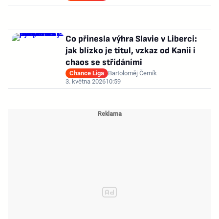
Co přinesla výhra Slavie v Liberci:
jak blízko je titul, vzkaz od Kanii i
chaos se střídáními
Chance Liga
Bartoloměj Černík
3. května 2026
10:59