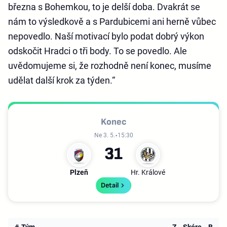
března s Bohemkou, to je delší doba. Dvakrát se
nám to výsledkově a s Pardubicemi ani herně vůbec
nepovedlo. Naší motivací bylo podat dobrý výkon
odskočit Hradci o tři body. To se povedlo. Ale
uvědomujeme si, že rozhodně není konec, musíme
udělat další krok za týden.“
Konec
Ne 3. 5.
15:30
3
1
Plzeň
Hr. Králové
Detail
#
Tým
Z
Skóre
B