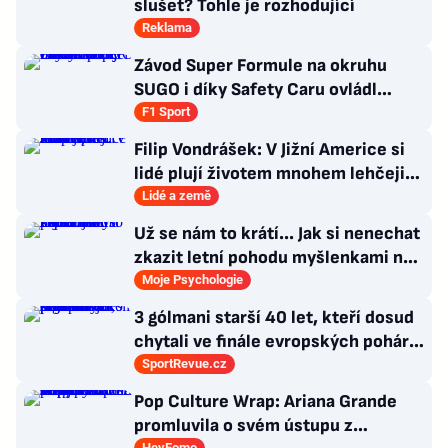
slušet? Tohle je rozhodující
Reklama
Závod Super Formule na okruhu
SUGO i díky Safety Caru ovládl
Fukuzumi. Staněk po chybě nedojel
F1 Sport
Filip Vondrášek: V Jižní Americe si
lidé plují životem mnohem lehčeji,
věci tolik neřeší
Lidé a země
Už se nám to krátí... Jak si nenechat
zkazit letní pohodu myšlenkami na
zářijový zápřah?
Moje Psychologie
3 gólmani starší 40 let, kteří dosud
chytali ve finále evropských pohárů.
Všichni odešli ze hřiště jako
SportRevue.cz
poražení
Pop Culture Wrap: Ariana Grande
promluvila o svém ústupu z
HeyFomo