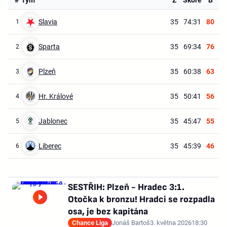
Slavia
35
74:31
80
1
Sparta
35
69:34
76
2
Plzeň
35
60:38
63
3
Hr. Králové
35
50:41
56
4
Jablonec
35
45:47
55
5
Liberec
35
45:39
46
6
SESTŘIH: Plzeň - Hradec 3:1.
Otočka k bronzu! Hradci se rozpadla
osa, je bez kapitána
Chance Liga
Jonáš Bartoš
3. května 2026
18:30