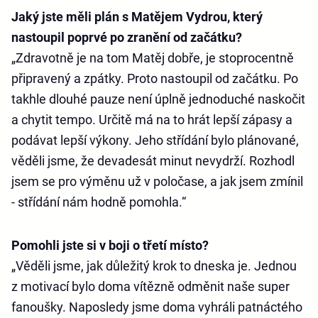
Jaký jste měli plán s Matějem Vydrou, který
nastoupil poprvé po zranění od začátku?
„Zdravotně je na tom Matěj dobře, je stoprocentně
připravený a zpátky. Proto nastoupil od začátku. Po
takhle dlouhé pauze není úplně jednoduché naskočit
a chytit tempo. Určitě má na to hrát lepší zápasy a
podávat lepší výkony. Jeho střídání bylo plánované,
věděli jsme, že devadesát minut nevydrží. Rozhodl
jsem se pro výměnu už v poločase, a jak jsem zmínil
- střídání nám hodně pomohla.“
Pomohli jste si v boji o třetí místo?
„Věděli jsme, jak důležitý krok to dneska je. Jednou
z motivací bylo doma vítězně odměnit naše super
fanoušky. Naposledy jsme doma vyhráli patnáctého