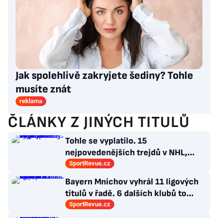
Jak spolehlivě zakryjete šediny? Tohle
musíte znát
reklama
ČLÁNKY Z JINÝCH TITULŮ
Tohle se vyplatilo. 15
nejpovedenějších trejdů v NHL,
které byly upečeny na poslední
SportRevue.cz
chvíli
Bayern Mnichov vyhrál 11 ligových
titulů v řadě. 6 dalších klubů to
zvládlo také, některé i víckrát
SportRevue.cz