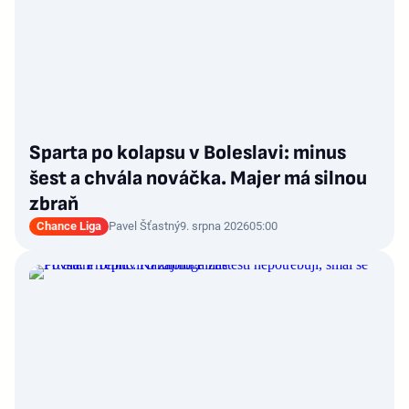
Sparta po kolapsu v Boleslavi: minus
šest a chvála nováčka. Majer má silnou
zbraň
Chance Liga
Pavel Šťastný
9. srpna 2026
05:00