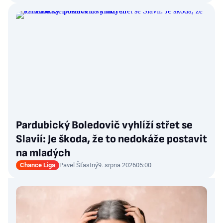
Pardubický Boledovič vyhlíží střet se
Slavií: Je škoda, že to nedokáže postavit
na mladých
Chance Liga
Pavel Šťastný
9. srpna 2026
05:00