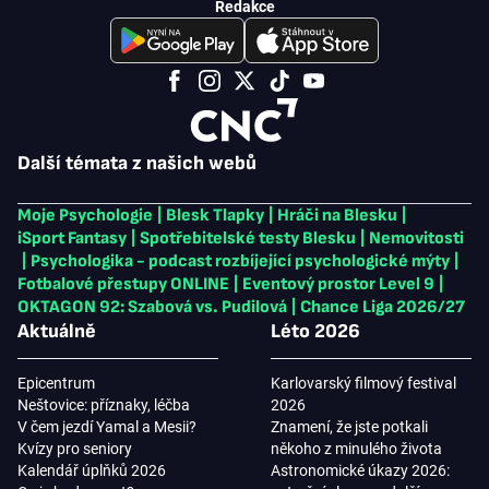
Redakce
Další témata z našich webů
Moje Psychologie
|
Blesk Tlapky
|
Hráči na Blesku
|
iSport Fantasy
|
Spotřebitelské testy Blesku
|
Nemovitosti
|
Psychologika - podcast rozbíjející psychologické mýty
|
Fotbalové přestupy ONLINE
|
Eventový prostor Level 9
|
OKTAGON 92: Szabová vs. Pudilová
|
Chance Liga 2026/27
Aktuálně
Léto 2026
Epicentrum
Karlovarský filmový festival
Neštovice: příznaky, léčba
2026
V čem jezdí Yamal a Mesii?
Znamení, že jste potkali
Kvízy pro seniory
někoho z minulého života
Kalendář úplňků 2026
Astronomické úkazy 2026: