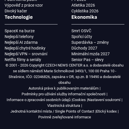
Výpověď z práce vzor
Atletika 2026
Divoký kačer
Cyklistika 2026
Technologie
Ekonomika
SpaceX na burze
Smrt OSVČ
Nejlepší telefony
Spořicí účty
Nejlepší AI zdarma
Superdávka – změny
Nejlepší chytré hodinky
Důchody 2027
Nejlepší VPN – srovnání
Minimální mzda 2027
Netflix filmy a seriály
Senior Pas – slevy
© 2001 - 2026 Copyright CZECH NEWS CENTER a.s. a dodavatelé obsahu
se sídlem náměstí Marie Schmolkové 3493/1, 100 00 Praha 10 -
Strašnice, IČO: 02346826, zapsána v OR, sp.zn. B 19490 a dodavatelé
obsahu
Autorská práva k publikovaným materiálům
Podmínky pro užívání služby informační společnosti
Informace o zpracování osobních údajů
Cookies
Nastavení soukromí
Vlastnická struktura
Jednotná kontaktní místa / Single Points of Contact
Etický kodex
Povinně zveřejňované informace