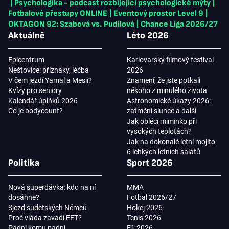
|
Psychologika - podcast rozbíjející psychologické mýty
|
Fotbalové přestupy ONLINE
|
Eventový prostor Level 9
|
OKTAGON 92: Szabová vs. Pudilová
|
Chance Liga 2026/27
Aktuálně
Léto 2026
Epicentrum
Karlovarský filmový festival
Neštovice: příznaky, léčba
2026
V čem jezdí Yamal a Mesii?
Znamení, že jste potkali
Kvízy pro seniory
někoho z minulého života
Kalendář úplňků 2026
Astronomické úkazy 2026:
Co je bodycount?
zatmění slunce a další
Jak obléci miminko při
vysokých teplotách?
Jak na dokonalé letní mojito
6 lehkých letních salátů
Politika
Sport 2026
Nová superdávka: kdo na ní
MMA
dosáhne?
Fotbal 2026/27
Sjezd sudetských Němců
Hokej 2026
Proč vláda zavádí EET?
Tenis 2026
Padni komu padni
F1 2026