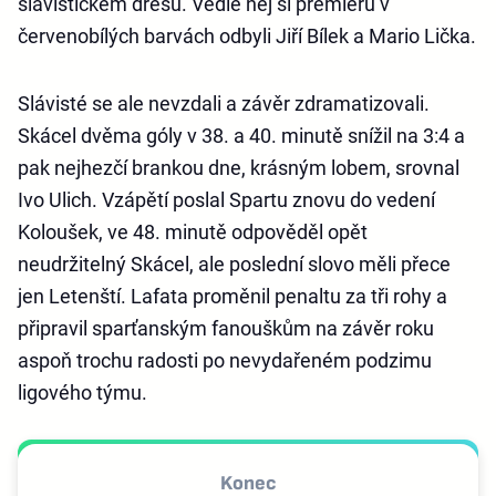
slávistickém dresu. Vedle něj si premiéru v
červenobílých barvách odbyli Jiří Bílek a Mario Lička.
Slávisté se ale nevzdali a závěr zdramatizovali.
Skácel dvěma góly v 38. a 40. minutě snížil na 3:4 a
pak nejhezčí brankou dne, krásným lobem, srovnal
Ivo Ulich. Vzápětí poslal Spartu znovu do vedení
Koloušek, ve 48. minutě odpověděl opět
neudržitelný Skácel, ale poslední slovo měli přece
jen Letenští. Lafata proměnil penaltu za tři rohy a
připravil sparťanským fanouškům na závěr roku
aspoň trochu radosti po nevydařeném podzimu
ligového týmu.
Konec