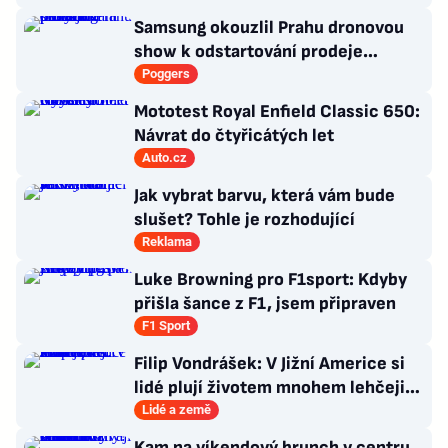
Samsung okouzlil Prahu dronovou
show k odstartování prodeje
nových produktů
Poggers
Mototest Royal Enfield Classic 650:
Návrat do čtyřicátých let
Auto.cz
Jak vybrat barvu, která vám bude
slušet? Tohle je rozhodující
Reklama
Luke Browning pro F1sport: Kdyby
přišla šance z F1, jsem připraven
F1 Sport
Filip Vondrášek: V Jižní Americe si
lidé plují životem mnohem lehčeji,
věci tolik neřeší
Lidé a země
Kam na víkendový brunch v centru