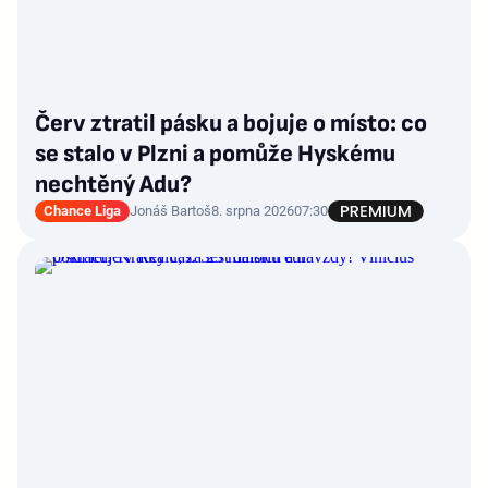
Červ ztratil pásku a bojuje o místo: co
se stalo v Plzni a pomůže Hyskému
nechtěný Adu?
Chance Liga
Jonáš Bartoš
8. srpna 2026
07:30