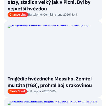
oázy, stadion velký jak v Plzni. Byl by
největší hvězdou
Chance Liga
Bartoloměj Černík
8. srpna 2026
13:41
Tragédie hvězdného Messiho. Zemřel
mu táta (†68), prohrál boj s rakovinou
Blesk Sport
en
8. srpna 2026
15:06