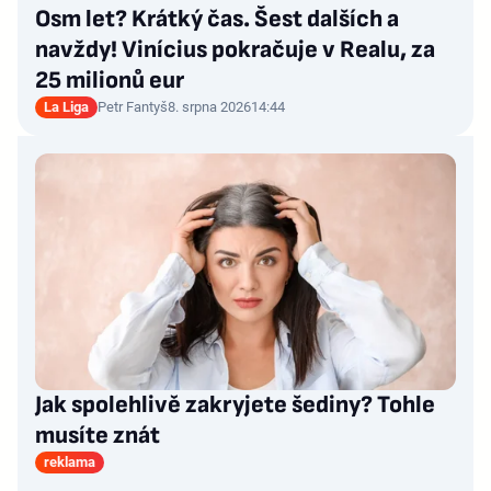
Osm let? Krátký čas. Šest dalších a
navždy! Vinícius pokračuje v Realu, za
25 milionů eur
La Liga
Petr Fantyš
8. srpna 2026
14:44
Jak spolehlivě zakryjete šediny? Tohle
musíte znát
reklama