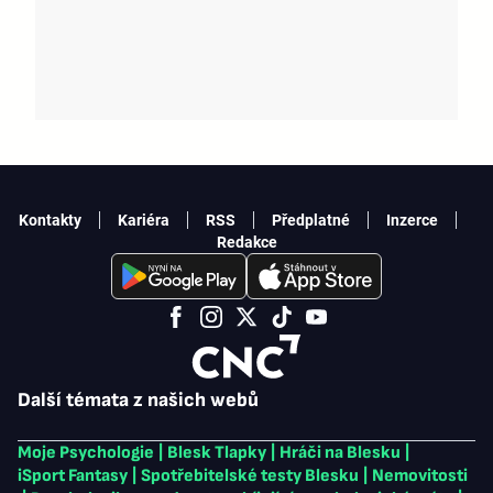
Kontakty
Kariéra
RSS
Předplatné
Inzerce
Redakce
Další témata z našich webů
Moje Psychologie
|
Blesk Tlapky
|
Hráči na Blesku
|
iSport Fantasy
|
Spotřebitelské testy Blesku
|
Nemovitosti