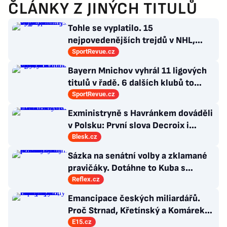
ČLÁNKY Z JINÝCH TITULŮ
Tohle se vyplatilo. 15
nejpovedenějších trejdů v NHL,
které byly upečeny na poslední
SportRevue.cz
chvíli
Bayern Mnichov vyhrál 11 ligových
titulů v řadě. 6 dalších klubů to
zvládlo také, některé i víckrát
SportRevue.cz
Exministryně s Havránkem dováděli
v Polsku: První slova Decroix i
Havránkové!
Blesk.cz
Sázka na senátní volby a zklamané
pravičáky. Dotáhne to Kuba s
hnutím Naše Česko do celostátní
Reflex.cz
politiky?
Emancipace českých miliardářů.
Proč Strnad, Křetínský a Komárek
nakupují západní ikony
E15.cz