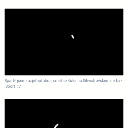
Spartě jsem rozjel autobus, smál se Kuka po Silvestrovském derby •
iSport TV