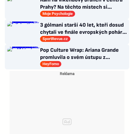
Prahy? Na těchto místech si
dlouhou snídani užívají i místní
Moje Psychologie
3 gólmani starší 40 let, kteří dosud
chytali ve finále evropských pohárů.
Všichni odešli ze hřiště jako
SportRevue.cz
poražení
Pop Culture Wrap: Ariana Grande
promluvila o svém ústupu z
veřejného života a Sophia z
HeyFomo
KATSEYE si dává pauzu od skupiny