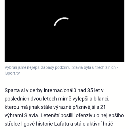
Vybrali jsme nejlepší zápasy podzimu: Slavia byla u třech z nich •
iSport.tv
Sparta si v derby internacionálů nad 35 let v
posledních dvou letech mírně vylepšila bilanci,
kterou má jinak stále výrazně příznivější s 21
výhrami Slavia. Letenští posílili ofenzivu o nejlepšího
střelce ligové historie Lafatu a stále aktivní hráč