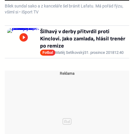
Bílek sundal sako a z kanceláře šel bránit Lafatu. Má pořád fýzu,
všiml si • iSport TV
Šilhavý v derby přitvrdil proti
Kinclovi. Jako zamlada, hlásil trenér
po remíze
Fotbal
Matěj Setíkovský
31. prosince 2018
12:40