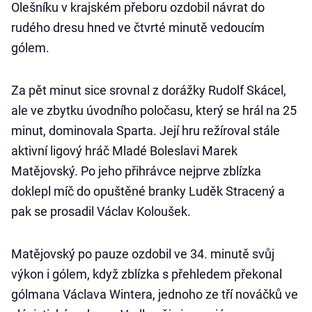
Olešníku v krajském přeboru ozdobil návrat do
rudého dresu hned ve čtvrté minutě vedoucím
gólem.
Za pět minut sice srovnal z dorážky Rudolf Skácel,
ale ve zbytku úvodního poločasu, který se hrál na 25
minut, dominovala Sparta. Její hru režíroval stále
aktivní ligový hráč Mladé Boleslavi Marek
Matějovský. Po jeho přihrávce nejprve zblízka
doklepl míč do opuštěné branky Luděk Stracený a
pak se prosadil Václav Koloušek.
Matějovský po pauze ozdobil ve 34. minutě svůj
výkon i gólem, když zblízka s přehledem překonal
gólmana Václava Wintera, jednoho ze tří nováčků ve