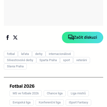
Začít diskuzi
fotbal
lafata
derby
internacionálové
Silvestrovské derby
Sparta Praha
sport
veteráni
Slavia Praha
Fotbal 2026
MS ve fotbale 2026
Chance liga
Liga mistrů
Evropská liga
Konferenční liga
iSport Fantasy