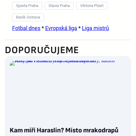
Sparta Praha
Slavia Praha
Viktoria Plzeň
Baník Ostrava
Fotbal dnes
*
Evropská liga
*
Liga mistrů
DOPORUČUJEME
Kam míří Haraslín? Místo mrakodrapů