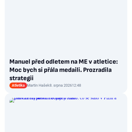
Manuel před odletem na ME v atletice:
Moc bych si přála medaili. Prozradila
strategii
Atletika
Martin Hašek
8. srpna 2026
12:48