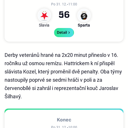
Po 31. 12.
11:00
5
6
Slavia
Sparta
Detail
Derby veteránů hrané na 2x20 minut přineslo v 16.
ročníku už osmou remízu. Hattrickem k ní přispěl
slávista Kozel, který proměnil dvě penalty. Oba týmy
nastoupily poprvé se sedmi hráči v poli a za
červenobílé si zahrál i reprezentační kouč Jaroslav
Šilhavý.
Konec
Po 31. 12.
10:00