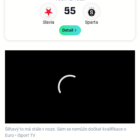
5
5
Slavia
Sparta
Detail
Šilhavý to má stále v noze. Sám se nemůže dočkat kvalifikace o
Euro • iSport TV