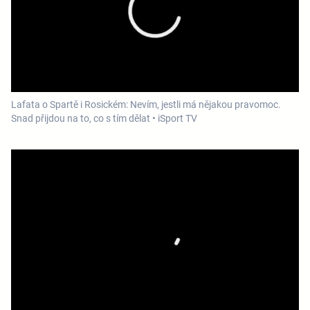
Lafata o Spartě i Rosickém: Nevím, jestli má nějakou pravomoc.
Snad přijdou na to, co s tím dělat • iSport TV