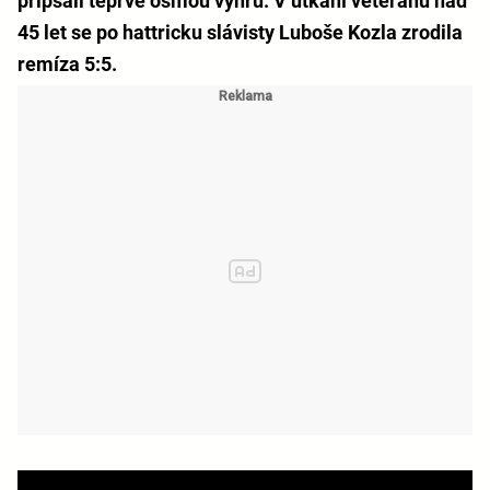
připsali teprve osmou výhru. V utkání veteránů nad
45 let se po hattricku slávisty Luboše Kozla zrodila
remíza 5:5.