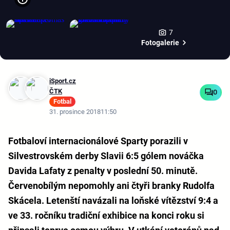
7
Fotogalerie
iSport.cz
ČTK
0
Fotbal
31. prosince 2018
11:50
Fotbaloví internacionálové Sparty porazili v
Silvestrovském derby Slavii 6:5 gólem nováčka
Davida Lafaty z penalty v poslední 50. minutě.
Červenobílým nepomohly ani čtyři branky Rudolfa
Skácela. Letenští navázali na loňské vítězství 9:4 a
ve 33. ročníku tradiční exhibice na konci roku si