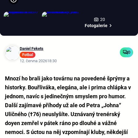
20
Fotogalerie
Daniel Fekets
0
Fotbal
12. června 2026
18:30
Mnozí ho brali jako továrnu na povedené šprýmy a
historky. Bouřliváka, elegána, ale i prima chlápka v
jednom, navíc s jedinečným smyslem pro humor.
Další zajímavé příhody už ale od Petra „Johna“
Uličného (†76) neuslyšíte. Uznávaný trenérský
doyen zemřel v pátek ráno po dlouhé a vážné
nemoci. S úctou na něj vzpomínají kluby, někdejší