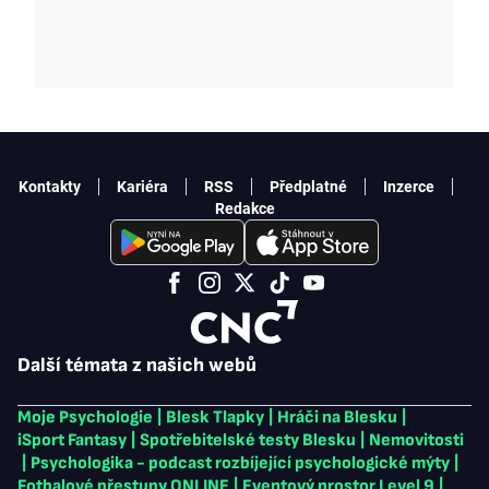
Kontakty
Kariéra
RSS
Předplatné
Inzerce
Redakce
Další témata z našich webů
Moje Psychologie
|
Blesk Tlapky
|
Hráči na Blesku
|
iSport Fantasy
|
Spotřebitelské testy Blesku
|
Nemovitosti
|
Psychologika - podcast rozbíjející psychologické mýty
|
Fotbalové přestupy ONLINE
|
Eventový prostor Level 9
|