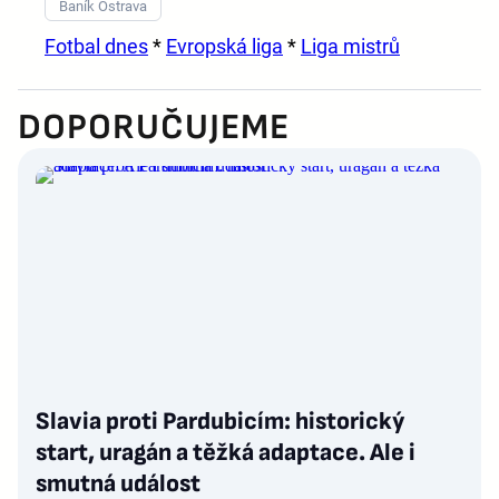
Baník Ostrava
Fotbal dnes
*
Evropská liga
*
Liga mistrů
DOPORUČUJEME
Slavia proti Pardubicím: historický
start, uragán a těžká adaptace. Ale i
smutná událost