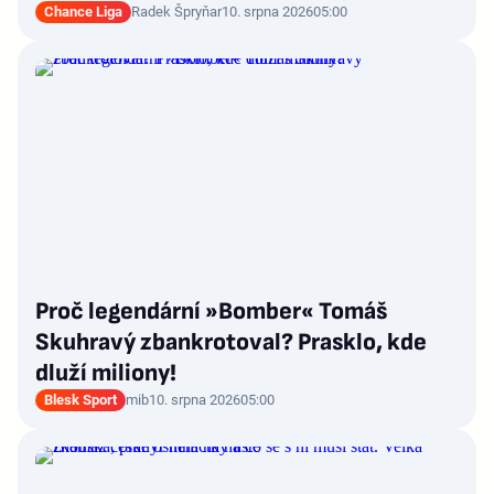
Chance Liga
Radek Špryňar
10. srpna 2026
05:00
Proč legendární »Bomber« Tomáš
Skuhravý zbankrotoval? Prasklo, kde
dluží miliony!
Blesk Sport
mib
10. srpna 2026
05:00