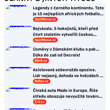
Legendy z černého kontinentu. Toto
je 15 nejlepších afrických fotbalistů
všech dob
SportRevue.cz
Bejvávalo. 5 hokejistů, kteří před
čtvrt stoletím vytvořili českou
kolonii v Ottawě
SportRevue.cz
Úsměvy v Dámském klubu a pak…
Dýka do zad od Decroix!
Blesk.cz
Asistovaná sebevražda opozice.
Lídr nejasný, dohoda ve hvězdách a
Antibabiš by musel být jako Spider-
Reflex.cz
Man
Čínská auta Made in Europe. Říše
středu obsazuje nevyužité továrny
evropských rivalů
E15.cz