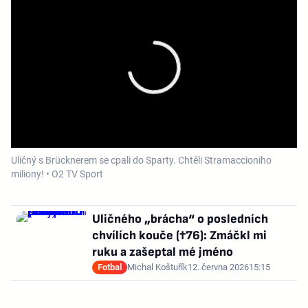
Uličný s Brücknerem se cpali do Sparty. Chtěli Stramaccioniho
miliony! • O2 TV Sport
Uličného „brácha“ o posledních
chvílích kouče (†76): Zmáčkl mi
ruku a zašeptal mé jméno
Fotbal
Michal Koštuřík
12. června 2026
15:15