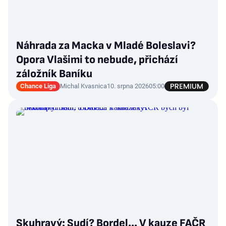
Náhrada za Macka v Mladé Boleslavi?
Opora Vlašimi to nebude, přichází
záložník Baníku
Chance Liga
Michal Kvasnica
10. srpna 2026
05:00
Skuhravý: Sudí? Bordel... V kauze FAČR