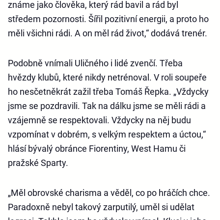
známe jako člověka, který rád bavil a rád byl
středem pozornosti. Šířil pozitivní energii, a proto ho
měli všichni rádi. A on měl rád život,“ dodává trenér.
Podobně vnímali Uličného i lidé zvenčí. Třeba
hvězdy klubů, které nikdy netrénoval. V roli soupeře
ho nesčetněkrát zažil třeba Tomáš Řepka. „Vždycky
jsme se pozdravili. Tak na dálku jsme se měli rádi a
vzájemně se respektovali. Vždycky na něj budu
vzpomínat v dobrém, s velkým respektem a úctou,“
hlásí bývalý obránce Fiorentiny, West Hamu či
pražské Sparty.
„Měl obrovské charisma a věděl, co po hráčích chce.
Paradoxně nebyl takový zarputilý, uměl si udělat