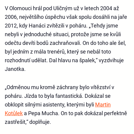
V Olomouci hrál pod Uličným už v letech 2004 až
2006, největšího úspěchu však spolu dosáhli na jaře
2012, kdy Hanáci zvítězili v poháru. „Tehdy jsme
nebyli v jednoduché situaci, protože jsme se kvůli
odečtu devíti bodů zachraňovali. On do toho ale šel,
byl jedním z mála trenérů, který se nebál toto
rozhodnutí udělat. Dal hlavu na špalek,“ vyzdvihuje
Janotka.
„Odměnou mu kromě záchrany bylo vítězství v
poháru. Jízda to byla fantastická. Dokázal se
obklopit silnými asistenty, kterými byli
Martin
Kotůlek
a Pepa Mucha. On to pak dokázal perfektně
zastřešit,“ doplňuje.