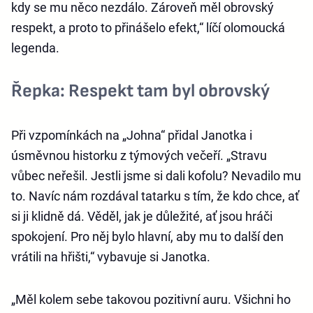
kdy se mu něco nezdálo. Zároveň měl obrovský
respekt, a proto to přinášelo efekt,“ líčí olomoucká
legenda.
Řepka: Respekt tam byl obrovský
Při vzpomínkách na „Johna“ přidal Janotka i
úsměvnou historku z týmových večeří. „Stravu
vůbec neřešil. Jestli jsme si dali kofolu? Nevadilo mu
to. Navíc nám rozdával tatarku s tím, že kdo chce, ať
si ji klidně dá. Věděl, jak je důležité, ať jsou hráči
spokojení. Pro něj bylo hlavní, aby mu to další den
vrátili na hřišti,“ vybavuje si Janotka.
„Měl kolem sebe takovou pozitivní auru. Všichni ho