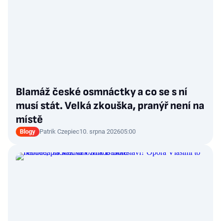
Blamáž české osmnáctky a co se s ní
musí stát. Velká zkouška, pranýř není na
místě
Blogy
Patrik Czepiec
10. srpna 2026
05:00