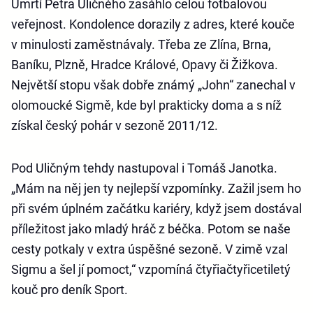
Úmrtí Petra Uličného zasáhlo celou fotbalovou
veřejnost. Kondolence dorazily z adres, které kouče
v minulosti zaměstnávaly. Třeba ze Zlína, Brna,
Baníku, Plzně, Hradce Králové, Opavy či Žižkova.
Největší stopu však dobře známý „John“ zanechal v
olomoucké Sigmě, kde byl prakticky doma a s níž
získal český pohár v sezoně 2011/12.
Pod Uličným tehdy nastupoval i Tomáš Janotka.
„Mám na něj jen ty nejlepší vzpomínky. Zažil jsem ho
při svém úplném začátku kariéry, když jsem dostával
příležitost jako mladý hráč z béčka. Potom se naše
cesty potkaly v extra úspěšné sezoně. V zimě vzal
Sigmu a šel jí pomoct,“ vzpomíná čtyřiačtyřicetiletý
kouč pro deník Sport.