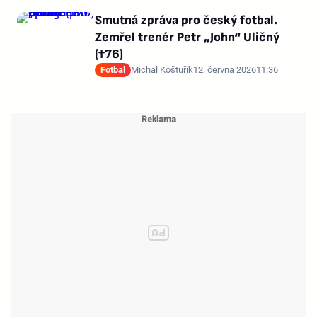
Smutná zpráva pro český fotbal.
Zemřel trenér Petr „John“ Uličný
(†76)
Fotbal
Michal Koštuřík
12. června 2026
11:36