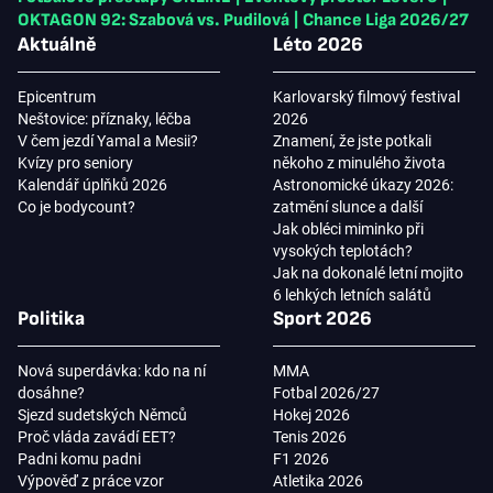
OKTAGON 92: Szabová vs. Pudilová
|
Chance Liga 2026/27
Aktuálně
Léto 2026
Epicentrum
Karlovarský filmový festival
Neštovice: příznaky, léčba
2026
V čem jezdí Yamal a Mesii?
Znamení, že jste potkali
Kvízy pro seniory
někoho z minulého života
Kalendář úplňků 2026
Astronomické úkazy 2026:
Co je bodycount?
zatmění slunce a další
Jak obléci miminko při
vysokých teplotách?
Jak na dokonalé letní mojito
6 lehkých letních salátů
Politika
Sport 2026
Nová superdávka: kdo na ní
MMA
dosáhne?
Fotbal 2026/27
Sjezd sudetských Němců
Hokej 2026
Proč vláda zavádí EET?
Tenis 2026
Padni komu padni
F1 2026
Výpověď z práce vzor
Atletika 2026