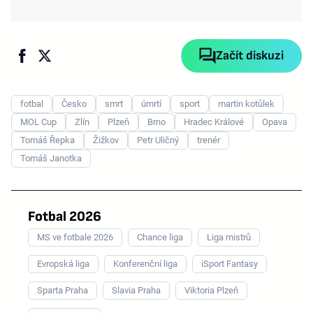
Začít diskuzi
fotbal
Česko
smrt
úmrtí
sport
martin kotůlek
MOL Cup
Zlín
Plzeň
Brno
Hradec Králové
Opava
Tomáš Řepka
Žižkov
Petr Uličný
trenér
Tomáš Janotka
Fotbal 2026
MS ve fotbale 2026
Chance liga
Liga mistrů
Evropská liga
Konferenční liga
iSport Fantasy
Sparta Praha
Slavia Praha
Viktoria Plzeň