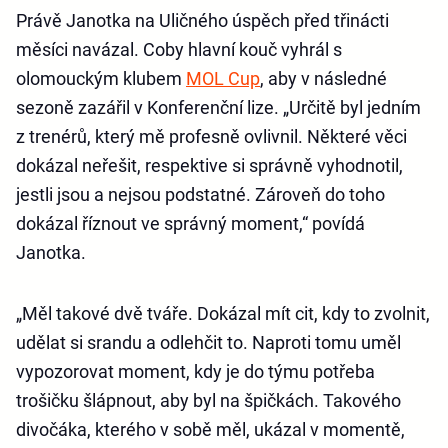
Právě Janotka na Uličného úspěch před třinácti
měsíci navázal. Coby hlavní kouč vyhrál s
olomouckým klubem
MOL Cup
, aby v následné
sezoně zazářil v Konferenční lize. „Určitě byl jedním
z trenérů, který mě profesně ovlivnil. Některé věci
dokázal neřešit, respektive si správně vyhodnotil,
jestli jsou a nejsou podstatné. Zároveň do toho
dokázal říznout ve správný moment,“ povídá
Janotka.
„Měl takové dvě tváře. Dokázal mít cit, kdy to zvolnit,
udělat si srandu a odlehčit to. Naproti tomu uměl
vypozorovat moment, kdy je do týmu potřeba
trošičku šlápnout, aby byl na špičkách. Takového
divočáka, kterého v sobě měl, ukázal v momentě,