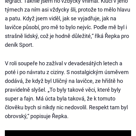
legraci. Takhle jsem ho vždycky vnímal. Kluci v jeho
týmech za ním asi vždycky šli, protože to mělo hlavu
a patu. Když jsem viděl, jak se vyjadřuje, jak na
lavičce působí, pro mě to bylo nejvíc. Podle mě byl i
strašně lidský, což je hodně důležité,“ říká Řepka pro
deník Sport.
V roli soupeře ho zažíval v devadesátých letech a
poté i po návratu z ciziny. S nostalgickým úsměvem
dodává, že když byl Uličný na lavičce, ze hřiště ho
pravidelně slyšel. „To byly takové věci, které byly
super a fajn. Má úcta byla taková, že k tomuto
člověku bych si nikdy nic nedovolil. Respekt tam byl
obrovský,“ popisuje Řepka.