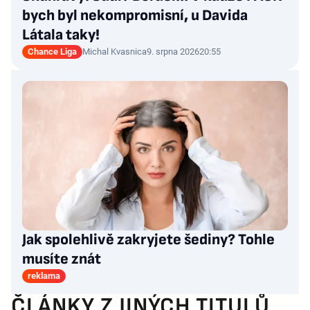
bych byl nekompromisní, u Davida
Látala taky!
Chance Liga
Michal Kvasnica
9. srpna 2026
20:55
Jak spolehlivě zakryjete šediny? Tohle
musíte znát
reklama
ČLÁNKY Z JINÝCH TITULŮ