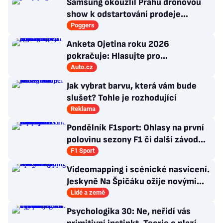
Samsung okouzlil Prahu dronovou
show k odstartování prodeje
nových produktů
Poggers
Anketa Ojetina roku 2026
pokračuje: Hlasujte pro
nejúspornější spalovací auto!
Auto.cz
Jak vybrat barvu, která vám bude
slušet? Tohle je rozhodující
Reklama
Pondělník F1sport: Ohlasy na první
polovinu sezony F1 či další závod
Romana Staňka v Japonsku
F1 Sport
Videomapping i scénické nasvícení.
Jeskyně Na Špičáku ožije novými
technologiemi
Lidé a země
Psychologika 30: Ne, neřídí vás