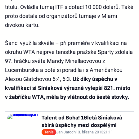
titulu. Ovládla turnaj ITF s dotací 10 000 dolarů. Také
proto dostala od organizátorů turnaje v Miami
divokou kartu.
Šanci využila skvěle – při premiéře v kvalifikaci na
okruhu WTA nejprve tenistka pražské Sparty zdolala
97. hráčku světa Mandy Minellaovovou z
Lucemburska a poté si poradila i s Američankou
Alexou Glatchovou 6:4, 6:3.
Už díky úspěchu v
kvalifikaci si Siniaková výrazně vylepší 821. místo
v žebříčku WTA, měla by vlétnout do šesté stovky.
Talent od Boha! 16letá Siniaková
sbírá úspěchy mezi dospělými
Tenis
Jan Jaroch
13. března 2013
21:11