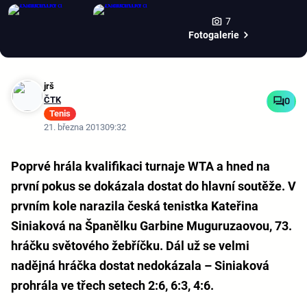
7
Fotogalerie
jrš
ČTK
0
Tenis
21. března 2013
09:32
Poprvé hrála kvalifikaci turnaje WTA a hned na
první pokus se dokázala dostat do hlavní soutěže. V
prvním kole narazila česká tenistka Kateřina
Siniaková na Španělku Garbine Muguruzaovou, 73.
hráčku světového žebříčku. Dál už se velmi
nadějná hráčka dostat nedokázala – Siniaková
prohrála ve třech setech 2:6, 6:3, 4:6.