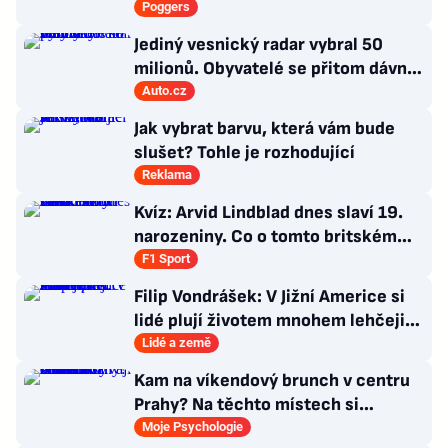
Poggers
Jediný vesnický radar vybral 50
milionů. Obyvatelé se přitom dávno
bouřili
Auto.cz
Jak vybrat barvu, která vám bude
slušet? Tohle je rozhodující
Reklama
Kvíz: Arvid Lindblad dnes slaví 19.
narozeniny. Co o tomto britském
závodníkovi víte?
F1 Sport
Filip Vondrášek: V Jižní Americe si
lidé plují životem mnohem lehčeji,
věci tolik neřeší
Lidé a země
Kam na víkendový brunch v centru
Prahy? Na těchto místech si
dlouhou snídani užívají i místní
Moje Psychologie