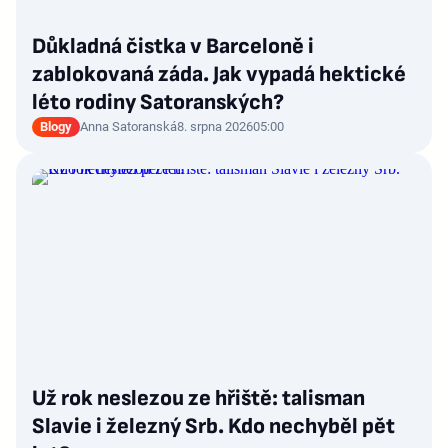
Důkladná čistka v Barceloně i
zablokovaná záda. Jak vypadá hektické
léto rodiny Satoranských?
Blogy
Anna Satoranská
8. srpna 2026
05:00
Už rok neslezou ze hřiště: talisman
Slavie i železný Srb. Kdo nechyběl pět