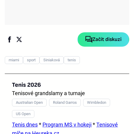
Začít diskuzi
miami
sport
Siniaková
tenis
Tenis 2026
Tenisové grandslamy a turnaje
Australian Open
Roland Garros
Wimbledon
US Open
Tenis dnes
*
Program MS v hokeji
*
Tenisové
míče na Heureka.cz