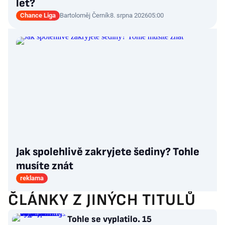
let?
Chance Liga
Bartoloměj Černík
8. srpna 2026
05:00
Jak spolehlivě zakryjete šediny? Tohle
musíte znát
reklama
ČLÁNKY Z JINÝCH TITULŮ
Tohle se vyplatilo. 15