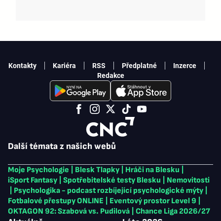
Kontakty
Kariéra
RSS
Předplatné
Inzerce
Redakce
Další témata z našich webů
Moje Psychologie
|
Blesk Tlapky
|
Hráči na Blesku
|
iSport Fantasy
|
Spotřebitelské testy Blesku
|
Nemovitosti
|
Psychologika - podcast rozbíjející psychologické mýty
|
Fotbalové přestupy ONLINE
|
Eventový prostor Level 9
|
OKTAGON 92: Szabová vs. Pudilová
|
Chance Liga 2026/27