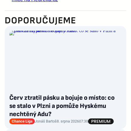
DOPORUČUJEME
Červ ztratil pásku a bojuje o místo: co
se stalo v Plzni a pomůže Hyskému
nechtěný Adu?
Chance Liga
Jonáš Bartoš
8. srpna 2026
07:30