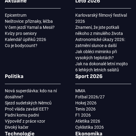
Aktuálně
Léto 2026
Epicentrum
Karlovarský filmový festival
Neštovice: příznaky, léčba
2026
V čem jezdí Yamal a Mesii?
Znamení, že jste potkali
Kvízy pro seniory
někoho z minulého života
Kalendář úplňků 2026
Astronomické úkazy 2026:
Co je bodycount?
zatmění slunce a další
Jak obléci miminko při
vysokých teplotách?
Jak na dokonalé letní mojito
6 lehkých letních salátů
Politika
Sport 2026
Nová superdávka: kdo na ní
MMA
dosáhne?
Fotbal 2026/27
Sjezd sudetských Němců
Hokej 2026
Proč vláda zavádí EET?
Tenis 2026
Padni komu padni
F1 2026
Výpověď z práce vzor
Atletika 2026
Divoký kačer
Cyklistika 2026
Technologie
Ekonomika