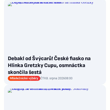
Debakl od Švýcarů! České fiasko na
Hlinka Gretzky Cupu, osmnáctka
skončila šestá
Mládežnické výběry
ČTK
8. srpna 2026
08:00