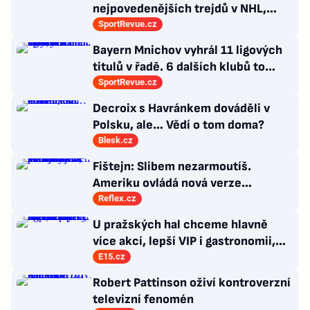
nejpovedenějších trejdů v NHL,
které byly upečeny na poslední
SportRevue.cz
chvíli
Bayern Mnichov vyhrál 11 ligových
titulů v řadě. 6 dalších klubů to
zvládlo také, některé i víckrát
SportRevue.cz
Decroix s Havránkem dováděli v
Polsku, ale… Vědí o tom doma?
Blesk.cz
Fištejn: Slibem nezarmoutíš.
Ameriku ovládá nová verze
komunismu, která chce měnit
Reflex.cz
zajeté pořádky
U pražských hal chceme hlavně
více akcí, lepší VIP i gastronomii,
říká evropský šéf Live Nation
E15.cz
Robert Pattinson oživí kontroverzní
televizní fenomén