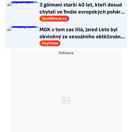
3 gólmani starší 40 let, kteří dosud
chytali ve finále evropských pohárů.
Všichni odešli ze hřiště jako
SportRevue.cz
poražení
MGK v tom zas lítá, Jared Leto byl
obviněný ze sexuálního obtěžování
a zemřely Bonnie Tyler a Mary
HeyFomo
Morello