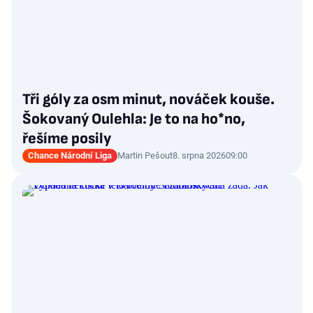
Tři góly za osm minut, nováček kouše.
Šokovaný Oulehla: Je to na ho*no,
řešíme posily
Chance Národní Liga
Martin Pešout
8. srpna 2026
09:00