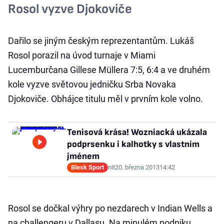
Rosol vyzve Djokoviče
Dařilo se jiným českým reprezentantům. Lukáš
Rosol porazil na úvod turnaje v Miami
Lucemburčana Gillese Müllera 7:5, 6:4 a ve druhém
kole vyzve světovou jedničku Srba Novaka
Djokoviče. Obhájce titulu měl v prvním kole volno.
Tenisová krása! Wozniacká ukázala
podprsenku i kalhotky s vlastním
jménem
Blesk Sport
nit
20. března 2013
14:42
Rosol se dočkal výhry po nezdarech v Indian Wells a
na challengeru v Dallasu. Na minulém podniku