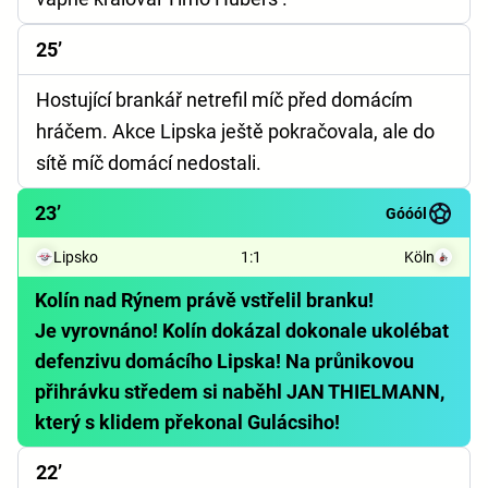
25’
Hostující brankář netrefil míč před domácím
hráčem. Akce Lipska ještě pokračovala, ale do
sítě míč domácí nedostali.
23’
Góóól
Lipsko
1
:
1
Köln
Kolín nad Rýnem právě vstřelil branku!
Je vyrovnáno! Kolín dokázal dokonale ukolébat
defenzivu domácího Lipska! Na průnikovou
přihrávku středem si naběhl JAN THIELMANN,
který s klidem překonal Gulácsiho!
22’