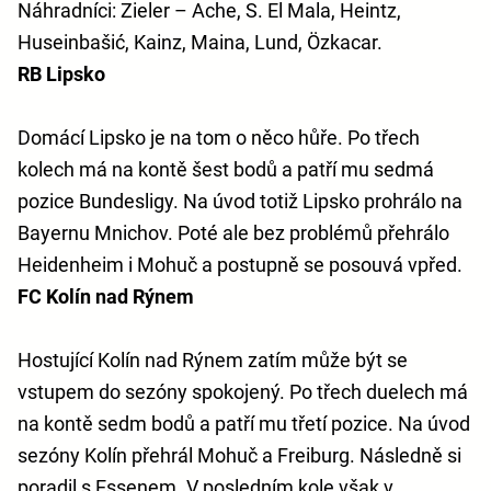
Náhradníci: Zieler – Ache, S. El Mala, Heintz,
Huseinbašić, Kainz, Maina, Lund, Özkacar.
RB Lipsko
Domácí Lipsko je na tom o něco hůře. Po třech
kolech má na kontě šest bodů a patří mu sedmá
pozice Bundesligy. Na úvod totiž Lipsko prohrálo na
Bayernu Mnichov. Poté ale bez problémů přehrálo
Heidenheim i Mohuč a postupně se posouvá vpřed.
FC Kolín nad Rýnem
Hostující Kolín nad Rýnem zatím může být se
vstupem do sezóny spokojený. Po třech duelech má
na kontě sedm bodů a patří mu třetí pozice. Na úvod
sezóny Kolín přehrál Mohuč a Freiburg. Následně si
poradil s Essenem. V posledním kole však v