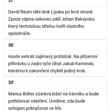
37’
David Raum táhl útok Lipska po levé straně.
Zpoza vápna nakonec pálil Johan Bakayoko,
který technickou střelou trefil vlastního
spoluhráče.
36’
Hosté sehráli zajímavý protiútok. Na přízemní
přihrávku u zadní tyče číhal Jakub Kamiński,
kterému k zakončení chyběl jediný krok.
35’
Marius Bülter zůstává ležet na trávníku a bude
potřebovat ošetření. Uvidíme, zda bude
schopen pokračovat ve hře.