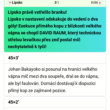
Lipsko
3
:
1
Köln
Lipsko právě vstřelilo branku!
Lipsko v nastavení odskakuje do vedení o dva
góly! Exekuce přímého kopu z blízkosti velkého
vápna se chopil DAVID RAUM, který technickou
střelou levačkou přes zeď poslal míč
nechytatelně k tyči!
45+3’
Johan Bakayoko si posunul na hranici velkého
vápna míč mezi dva soupeře, dral se do vápna,
ale byl faulován. Domácí dostávají k dispozici
přímý kop ze zajímavé pozice.
45+2’