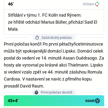
46’
Střídání
Střídání v týmu 1. FC Kolín nad Rýnem:
ze hřiště odchází Marius Bülter, přichází Said El
Mala.
Začal druhý poločas.
První poločas končí! Po první pětačtyřicetiminutovce
může být spokojenější domácí Lipsko. Domácí celek
poslal do vedení ve 14. minutě Assan Ouédraogo. Za
hosty ale vyrovnal po krásné akci Thielmann. Lipsko
si vedení vzalo zpět ve 44. minutě zásluhou Romula
Cardosa. V nastavení se navíc z přímého kopu
prosadil David Raum.
První poločas skončil.
45+4’
Góóól