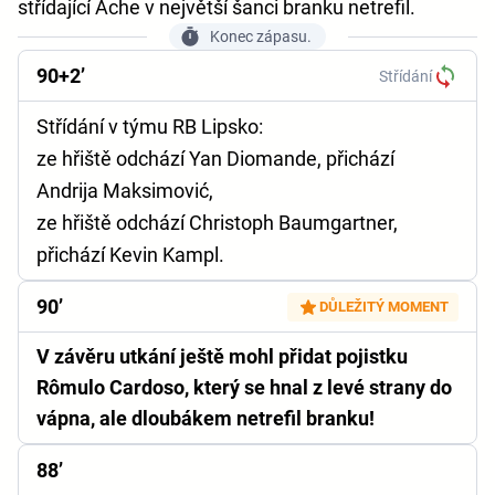
střídající Ache v největší šanci branku netrefil.
Konec zápasu.
90+2’
Střídání
Střídání v týmu RB Lipsko:
ze hřiště odchází Yan Diomande, přichází
Andrija Maksimović,
ze hřiště odchází Christoph Baumgartner,
přichází Kevin Kampl.
90’
DŮLEŽITÝ MOMENT
V závěru utkání ještě mohl přidat pojistku
Rômulo Cardoso, který se hnal z levé strany do
vápna, ale dloubákem netrefil branku!
88’