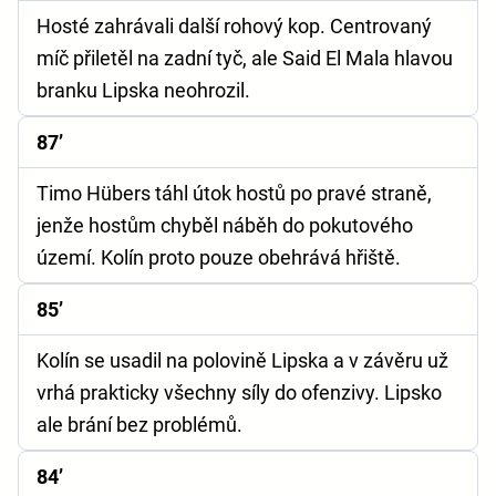
Hosté zahrávali další rohový kop. Centrovaný
míč přiletěl na zadní tyč, ale Said El Mala hlavou
branku Lipska neohrozil.
87’
Timo Hübers táhl útok hostů po pravé straně,
jenže hostům chyběl náběh do pokutového
území. Kolín proto pouze obehrává hřiště.
85’
Kolín se usadil na polovině Lipska a v závěru už
vrhá prakticky všechny síly do ofenzivy. Lipsko
ale brání bez problémů.
84’