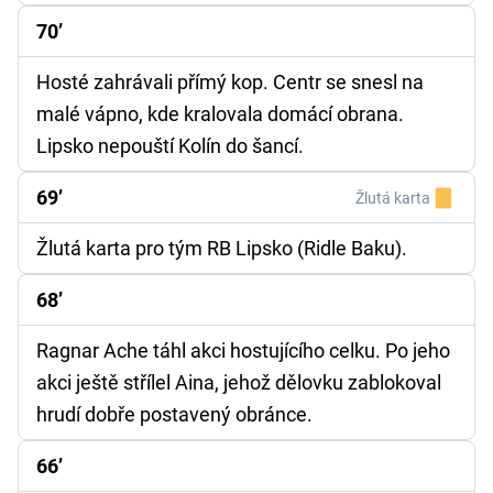
70’
Hosté zahrávali přímý kop. Centr se snesl na
malé vápno, kde kralovala domácí obrana.
Lipsko nepouští Kolín do šancí.
69’
Žlutá karta
Žlutá karta pro tým RB Lipsko (Ridle Baku).
68’
Ragnar Ache táhl akci hostujícího celku. Po jeho
akci ještě střílel Aina, jehož dělovku zablokoval
hrudí dobře postavený obránce.
66’