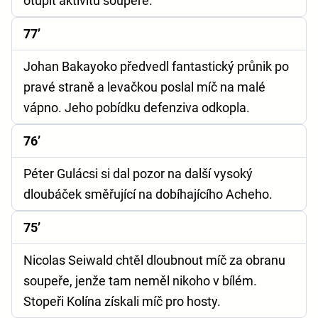
otupit aktivitu soupeře.
77’
Johan Bakayoko předvedl fantastický průnik po
pravé straně a levačkou poslal míč na malé
vápno. Jeho pobídku defenziva odkopla.
76’
Péter Gulácsi si dal pozor na další vysoký
dloubáček směřující na dobíhajícího Acheho.
75’
Nicolas Seiwald chtěl dloubnout míč za obranu
soupeře, jenže tam neměl nikoho v bílém.
Stopeři Kolína získali míč pro hosty.