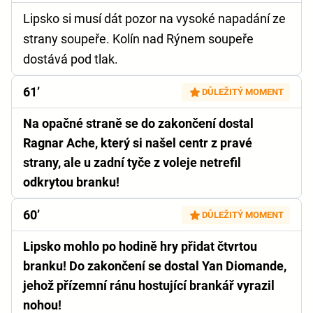
Lipsko si musí dát pozor na vysoké napadání ze
strany soupeře. Kolín nad Rýnem soupeře
dostává pod tlak.
61’
DŮLEŽITÝ MOMENT
Na opačné straně se do zakončení dostal
Ragnar Ache, který si našel centr z pravé
strany, ale u zadní tyče z voleje netrefil
odkrytou branku!
60’
DŮLEŽITÝ MOMENT
Lipsko mohlo po hodině hry přidat čtvrtou
branku! Do zakončení se dostal Yan Diomande,
jehož přízemní ránu hostující brankář vyrazil
nohou!