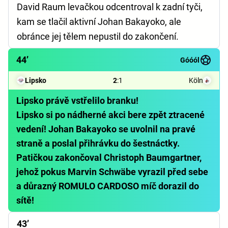
David Raum levačkou odcentroval k zadní tyči,
kam se tlačil aktivní Johan Bakayoko, ale
obránce jej tělem nepustil do zakončení.
44’
Góóól
Lipsko
2
:
1
Köln
Lipsko právě vstřelilo branku!
Lipsko si po nádherné akci bere zpět ztracené
vedení! Johan Bakayoko se uvolnil na pravé
straně a poslal přihrávku do šestnáctky.
Patičkou zakončoval Christoph Baumgartner,
jehož pokus Marvin Schwäbe vyrazil před sebe
a důrazný ROMULO CARDOSO míč dorazil do
sítě!
43’