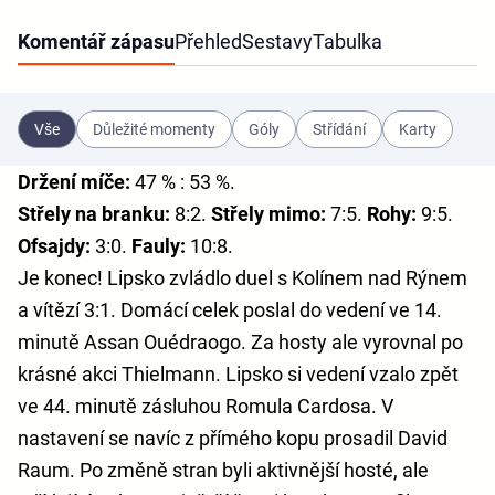
Komentář zápasu
Přehled
Sestavy
Tabulka
Vše
Důležité momenty
Góly
Střídání
Karty
Držení míče:
47 % : 53 %.
Střely na branku:
8:2.
Střely mimo:
7:5.
Rohy:
9:5.
Ofsajdy:
3:0.
Fauly:
10:8.
Je konec! Lipsko zvládlo duel s Kolínem nad Rýnem
a vítězí 3:1. Domácí celek poslal do vedení ve 14.
minutě Assan Ouédraogo. Za hosty ale vyrovnal po
krásné akci Thielmann. Lipsko si vedení vzalo zpět
ve 44. minutě zásluhou Romula Cardosa. V
nastavení se navíc z přímého kopu prosadil David
Raum. Po změně stran byli aktivnější hosté, ale