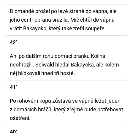
Diomandé prošel po levé straně do vápna, ale
jeho centr obrana srazila. Míč chtěl do vápna
vrátit Bakayoko, který také trefil soupeře.
42’
Ani po dalším rohu domácí branku Kolína
neohrozili. Seiwald hledal Bakayoka, ale kolem
něj hlídkovali hned tři hosté.
41’
Po rohovém kopu zůstává ve vápně ležet jeden
z domácích hráčů, který zřejmě bude potřebovat
ošetření.
40’