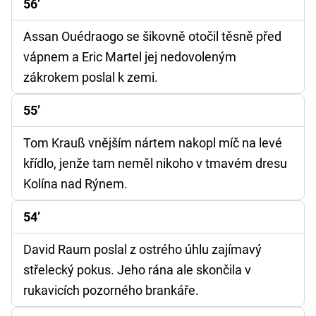
56’
Assan Ouédraogo se šikovně otočil těsně před
vápnem a Eric Martel jej nedovoleným
zákrokem poslal k zemi.
55’
Tom Krauß vnějším nártem nakopl míč na levé
křídlo, jenže tam neměl nikoho v tmavém dresu
Kolína nad Rýnem.
54’
David Raum poslal z ostrého úhlu zajímavý
střelecký pokus. Jeho rána ale skončila v
rukavicích pozorného brankáře.