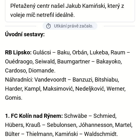
Přetažený centr našel Jakub Kamiński, který z
voleje míč netrefil ideálně.
Utkání právě začalo.
Úvodní sestavy:
RB Lipsko:
Gulácsi – Baku, Orbán, Lukeba, Raum –
Ouédraogo, Seiwald, Baumgartner – Bakayoko,
Cardoso, Diomande.
Náhradníci: Vandevoordt – Banzuzi, Bitshiabu,
Harder, Kampl, Maksimović, Nedeljković, Werner,
Gomis.
1. FC Kolín nad Rýnem:
Schwäbe – Schmied,
Hübers, Krauß – Sebulonsen, Jóhannesson, Martel,
Bülter – Thielmann, Kamiński – Waldschmidt.