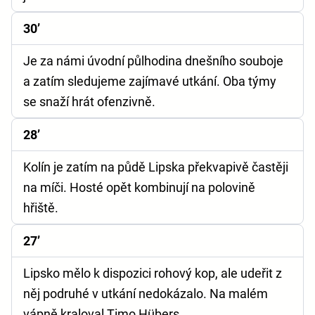
30’
Je za námi úvodní půlhodina dnešního souboje
a zatím sledujeme zajímavé utkání. Oba týmy
se snaží hrát ofenzivně.
28’
Kolín je zatím na půdě Lipska překvapivě častěji
na míči. Hosté opět kombinují na polovině
hřiště.
27’
Lipsko mělo k dispozici rohový kop, ale udeřit z
něj podruhé v utkání nedokázalo. Na malém
vápně kraloval Timo Hübers .