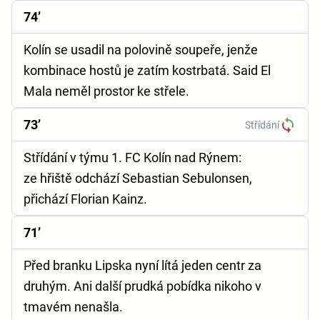
74’
Kolín se usadil na polovině soupeře, jenže
kombinace hostů je zatím kostrbatá. Said El
Mala neměl prostor ke střele.
73’
Střídání
Střídání v týmu 1. FC Kolín nad Rýnem:
ze hřiště odchází Sebastian Sebulonsen,
přichází Florian Kainz.
71’
Před branku Lipska nyní lítá jeden centr za
druhým. Ani další prudká pobídka nikoho v
tmavém nenašla.