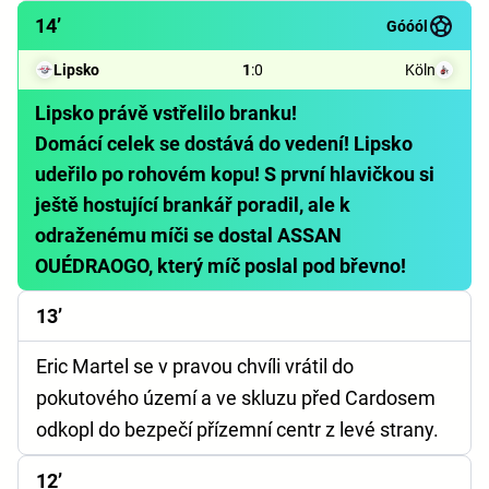
14’
Góóól
Lipsko
1
:
0
Köln
Lipsko právě vstřelilo branku!
Domácí celek se dostává do vedení! Lipsko
udeřilo po rohovém kopu! S první hlavičkou si
ještě hostující brankář poradil, ale k
odraženému míči se dostal ASSAN
OUÉDRAOGO, který míč poslal pod břevno!
13’
Eric Martel se v pravou chvíli vrátil do
pokutového území a ve skluzu před Cardosem
odkopl do bezpečí přízemní centr z levé strany.
12’