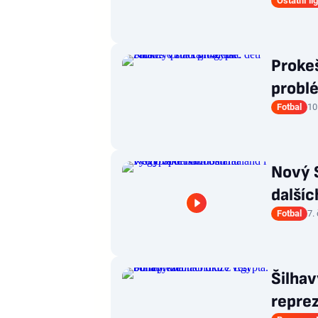
Ostatní li
Prokeš
problé
Fotbal
10
Nový 
dalšíc
Fotbal
7.
Šilhav
repre