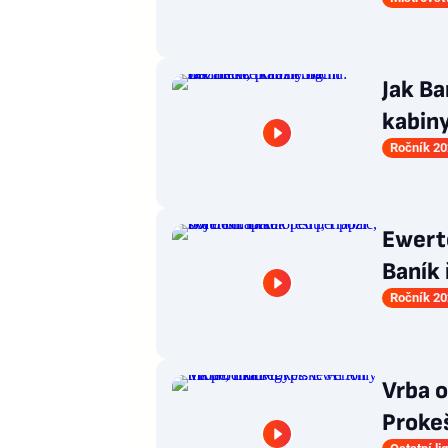
Jak Ba
kabiny
Ročník 20
Ewert
Baník 
Ročník 20
Vrba o
Proke