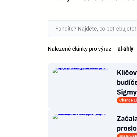
Nalezené články pro výraz:
al-ahly
Klíčov
budíče
Sigmy
Chance L
Začala
proslo
Mistrovst