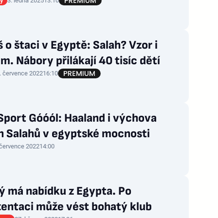
gy
3. ledna 2025
13:10
 o štaci v Egyptě: Salah? Vzor i
m. Nábory přilákají 40 tisíc dětí
. července 2022
16:10
Sport Góóól: Haaland i výchova
h Salahů v egyptské mocnosti
 července 2022
14:00
ý má nabídku z Egypta. Po
zentaci může vést bohatý klub