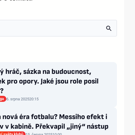
ý hráč, sázka na budoucnost,
k pro opory. Jaké jsou role posil
?
iga
6. srpna 2025
20:15
 nová éra fotbalu? Messiho efekt i
v v kabině. Překvapil „jiný“ nástup
ví světa klubů
15. června 2025
10:00