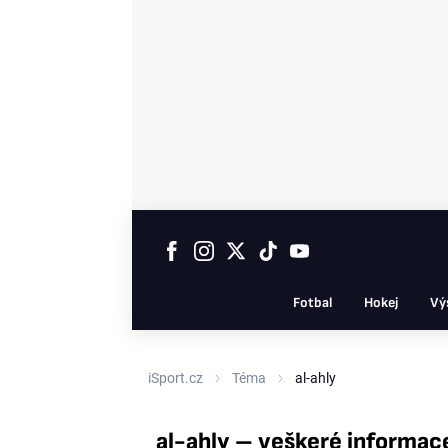
Fotbal
Hokej
Vý
iSport.cz
Téma
al-ahly
al-ahly – veškeré informac