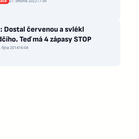
tace
27. března 2022
17:36
 Dostal červenou a svlékl
dčího. Teď má 4 zápasy STOP
. října 2014
16:04