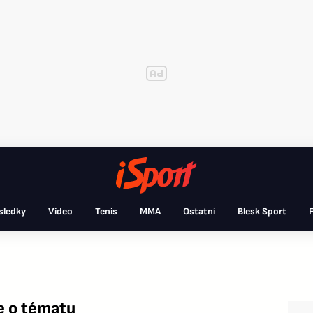
sledky
Video
Tenis
MMA
Ostatní
Blesk Sport
F
e o tématu