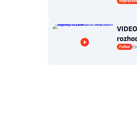
Reprezen
VIDEO:
rozho
Fotbal
28