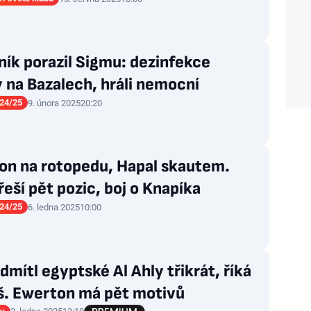
ník porazil Sigmu: dezinfekce
 na Bazalech, hráli nemocní
24/25
9. února 2025
20:20
on na rotopedu, Hapal skautem.
řeší pět pozic, boj o Knapíka
24/25
6. ledna 2025
10:00
dmítl egyptské Al Ahly třikrát, říká
š. Ewerton má pět motivů