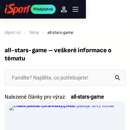
Předplatné
iSport.cz
Téma
all-stars-game
all-stars-game – veškeré informace o
tématu
Nalezené články pro výraz:
all-stars-game