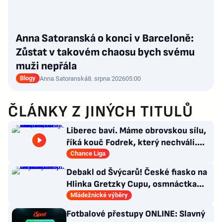
Anna Satoranská o konci v Barceloně:
Zůstat v takovém chaosu bych svému
muži nepřála
Blogy
Anna Satoranská
8. srpna 2026
05:00
ČLÁNKY Z JINÝCH TITULŮ
Liberec baví. Máme obrovskou sílu,
říká kouč Fodrek, který nechválí.
Bořil? Nic vážného
Chance Liga
Debakl od Švýcarů! České fiasko na
Hlinka Gretzky Cupu, osmnáctka
skončila šestá
Mládežnické výběry
Fotbalové přestupy ONLINE: Slavný