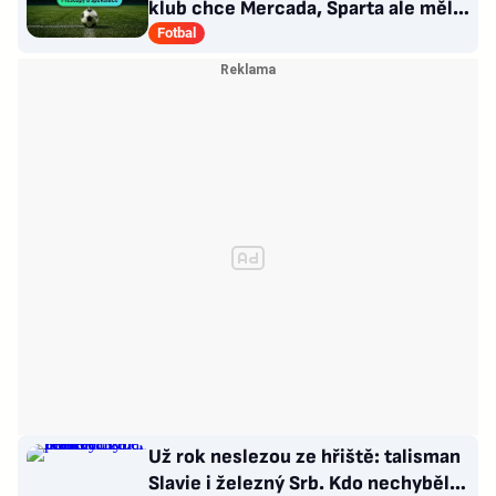
klub chce Mercada, Sparta ale měla
nabídku odmítnout
Fotbal
Už rok neslezou ze hřiště: talisman
Slavie i železný Srb. Kdo nechyběl