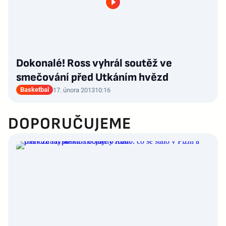
Dokonalé! Ross vyhrál soutěž ve
smečování před Utkáním hvězd
Basketbal
17. února 2013
10:16
DOPORUČUJEME