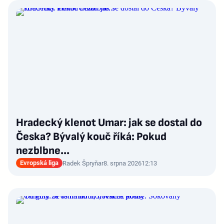
Hradecký klenot Umar: jak se dostal do
Česka? Bývalý kouč říká: Pokud
nezblbne...
Evropská liga
Radek Špryňar
8. srpna 2026
12:13