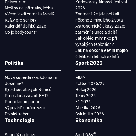
Epicentrum
Karlovarský filmový festival
Neštovice: příznaky, léčba
2026
V čem jezdí Yamal a Mesii?
Znamení, že jste potkali
Kvízy pro seniory
někoho z minulého života
Kalendář úplňků 2026
Astronomické úkazy 2026:
Co je bodycount?
zatmění slunce a další
Jak obléci miminko při
vysokých teplotách?
Jak na dokonalé letní mojito
6 lehkých letních salátů
Politika
Sport 2026
Nová superdávka: kdo na ní
MMA
dosáhne?
Fotbal 2026/27
Sjezd sudetských Němců
Hokej 2026
Proč vláda zavádí EET?
Tenis 2026
Padni komu padni
F1 2026
Výpověď z práce vzor
Atletika 2026
Divoký kačer
Cyklistika 2026
Technologie
Ekonomika
SpaceX na burze
Smrt OSVČ