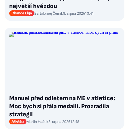
největší hvězdou
Chance Liga
Bartoloměj Černík
8. srpna 2026
13:41
Manuel před odletem na ME v atletice:
Moc bych si přála medaili. Prozradila
strategii
Atletika
Martin Hašek
8. srpna 2026
12:48