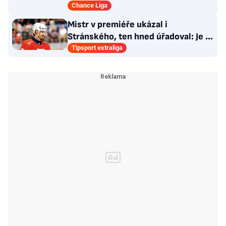
pět let?
Chance Liga
Mistr v premiéře ukázal i
Stránského, ten hned úřadoval: Je to
pro mě úplně nové…
Tipsport extraliga