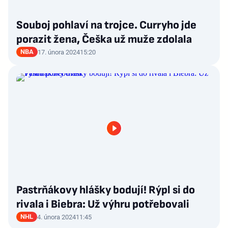
Souboj pohlaví na trojce. Curryho jde
porazit žena, Češka už muže zdolala
NBA
17. února 2024
15:20
Pastrňákovy hlášky bodují! Rýpl si do
rivala i Biebra: Už výhru potřebovali
NHL
4. února 2024
11:45