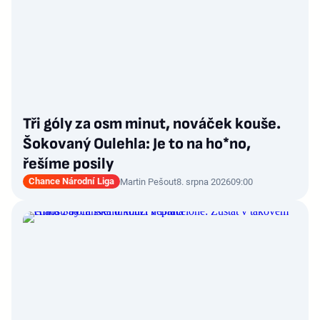
Tři góly za osm minut, nováček kouše.
Šokovaný Oulehla: Je to na ho*no,
řešíme posily
Chance Národní Liga
Martin Pešout
8. srpna 2026
09:00