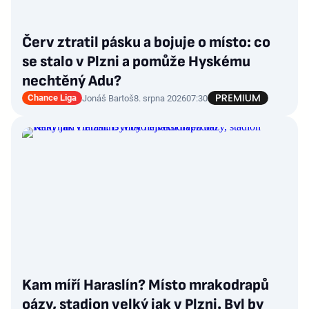
Červ ztratil pásku a bojuje o místo: co
se stalo v Plzni a pomůže Hyskému
nechtěný Adu?
Chance Liga
Jonáš Bartoš
8. srpna 2026
07:30
Kam míří Haraslín? Místo mrakodrapů
oázy, stadion velký jak v Plzni. Byl by