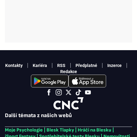
Kontakty
Kariéra
RSS
Předplatné
Inzerce
Redakce
Další témata z našich webů
Moje Psychologie
|
Blesk Tlapky
|
Hráči na Blesku
|
iSport Fantasy
|
Spotřebitelské testy Blesku
|
Nemovitosti