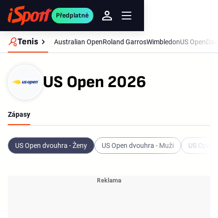
Předplatné
Tenis
Australian Open
Roland Garros
Wimbledon
US Open
Dav
US Open 2026
Zápasy
US Open dvouhra - Ženy
US Open dvouhra - Muži
US Open -