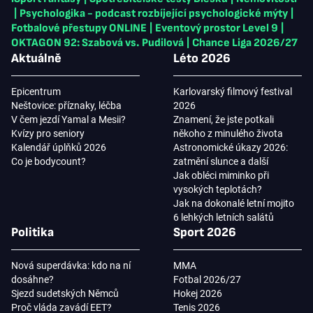
|
Psychologika - podcast rozbíjející psychologické mýty
|
Fotbalové přestupy ONLINE
|
Eventový prostor Level 9
|
OKTAGON 92: Szabová vs. Pudilová
|
Chance Liga 2026/27
Aktuálně
Léto 2026
Epicentrum
Karlovarský filmový festival
Neštovice: příznaky, léčba
2026
V čem jezdí Yamal a Mesii?
Znamení, že jste potkali
Kvízy pro seniory
někoho z minulého života
Kalendář úplňků 2026
Astronomické úkazy 2026:
Co je bodycount?
zatmění slunce a další
Jak obléci miminko při
vysokých teplotách?
Jak na dokonalé letní mojito
6 lehkých letních salátů
Politika
Sport 2026
Nová superdávka: kdo na ní
MMA
dosáhne?
Fotbal 2026/27
Sjezd sudetských Němců
Hokej 2026
Proč vláda zavádí EET?
Tenis 2026