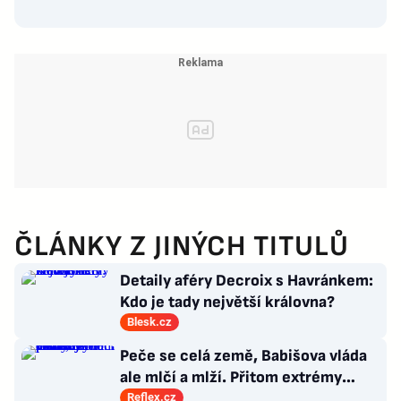
ČLÁNKY Z JINÝCH TITULŮ
Detaily aféry Decroix s Havránkem:
Kdo je tady největší královna?
Blesk.cz
Peče se celá země, Babišova vláda
ale mlčí a mlží. Přitom extrémy
počasí jsou trvalými problémy
Reflex.cz