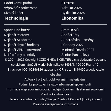
Padni komu padni
F1 2026
Výpověď z práce vzor
Atletika 2026
Divoký kačer
Cyklistika 2026
Technologie
Ekonomika
SpaceX na burze
Smrt OSVČ
Nejlepší telefony
Spořicí účty
Nejlepší AI zdarma
Superdávka – změny
Nejlepší chytré hodinky
Důchody 2027
Nejlepší VPN – srovnání
Minimální mzda 2027
Netflix filmy a seriály
Senior Pas – slevy
© 2001 - 2026 Copyright CZECH NEWS CENTER a.s. a dodavatelé obsahu
se sídlem náměstí Marie Schmolkové 3493/1, 100 00 Praha 10 -
Strašnice, IČO: 02346826, zapsána v OR, sp.zn. B 19490 a dodavatelé
obsahu
Autorská práva k publikovaným materiálům
Podmínky pro užívání služby informační společnosti
Informace o zpracování osobních údajů
Cookies
Nastavení soukromí
Vlastnická struktura
Jednotná kontaktní místa / Single Points of Contact
Etický kodex
Povinně zveřejňované informace