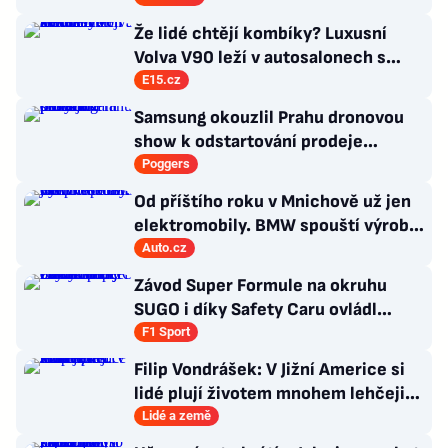
Česka
Že lidé chtějí kombíky? Luxusní
Volva V90 leží v autosalonech s
milionovou slevou
E15.cz
Samsung okouzlil Prahu dronovou
show k odstartování prodeje
nových produktů
Poggers
Od příštího roku v Mnichově už jen
elektromobily. BMW spouští výrobu
sedanu i3
Auto.cz
Závod Super Formule na okruhu
SUGO i díky Safety Caru ovládl
Fukuzumi. Staněk po chybě nedojel
F1 Sport
Filip Vondrášek: V Jižní Americe si
lidé plují životem mnohem lehčeji,
věci tolik neřeší
Lidé a země