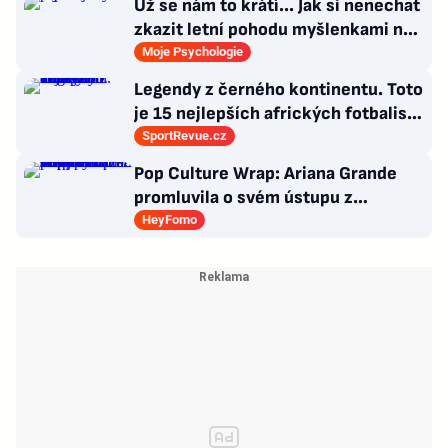
Už se nám to krátí... Jak si nenechat
zkazit letní pohodu myšlenkami na
zářijový zápřah?
Moje Psychologie
Legendy z černého kontinentu. Toto
je 15 nejlepších afrických fotbalistů
všech dob
SportRevue.cz
Pop Culture Wrap: Ariana Grande
promluvila o svém ústupu z
veřejného života a Sophia z
HeyFomo
KATSEYE si dává pauzu od skupiny