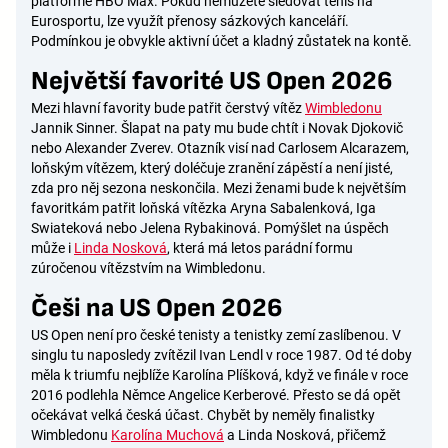
platformě HBO Max. Pokud nemůžete sledovat tenis na
Eurosportu, lze využít přenosy sázkových kanceláří.
Podmínkou je obvykle aktivní účet a kladný zůstatek na kontě.
Největší favorité US Open 2026
Mezi hlavní favority bude patřit čerstvý vítěz
Wimbledonu
Jannik Sinner. Šlapat na paty mu bude chtít i Novak Djokovič
nebo Alexander Zverev. Otazník visí nad Carlosem Alcarazem,
loňským vítězem, který doléčuje zranění zápěstí a není jisté,
zda pro něj sezona neskončila. Mezi ženami bude k největším
favoritkám patřit loňská vítězka Aryna Sabalenková, Iga
Swiateková nebo Jelena Rybakinová. Pomýšlet na úspěch
může i
Linda Nosková
, která má letos parádní formu
zúročenou vítězstvím na Wimbledonu.
Češi na US Open 2026
US Open není pro české tenisty a tenistky zemí zaslíbenou. V
singlu tu naposledy zvítězil Ivan Lendl v roce 1987. Od té doby
měla k triumfu nejblíže Karolína Plíšková, když ve finále v roce
2016 podlehla Němce Angelice Kerberové. Přesto se dá opět
očekávat velká česká účast. Chybět by neměly finalistky
Wimbledonu
Karolína Muchová
a Linda Nosková, přičemž