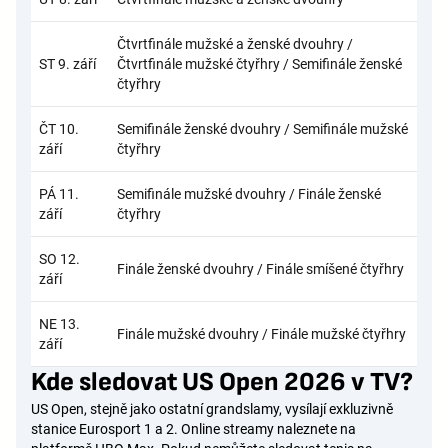
Čtvrtfinále mužské a ženské dvouhry /
ST 9. září
Čtvrtfinále mužské čtyřhry / Semifinále ženské
čtyřhry
ČT 10.
Semifinále ženské dvouhry / Semifinále mužské
září
čtyřhry
PÁ 11.
Semifinále mužské dvouhry / Finále ženské
září
čtyřhry
SO 12.
Finále ženské dvouhry / Finále smíšené čtyřhry
září
NE 13.
Finále mužské dvouhry / Finále mužské čtyřhry
září
Kde sledovat US Open 2026 v TV?
US Open, stejně jako ostatní grandslamy, vysílají exkluzivně
stanice Eurosport 1 a 2. Online streamy naleznete na