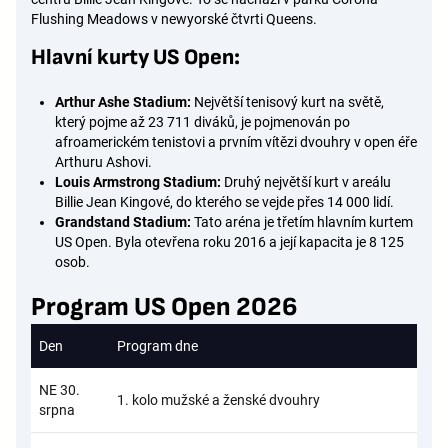
Flushing Meadows v newyorské čtvrti Queens.
Hlavní kurty US Open:
Arthur Ashe Stadium:
Největší tenisový kurt na světě,
který pojme až 23 711 diváků, je pojmenován po
afroamerickém tenistovi a prvním vítězi dvouhry v open éře
Arthuru Ashovi.
Louis Armstrong Stadium:
Druhý největší kurt v areálu
Billie Jean Kingové, do kterého se vejde přes 14 000 lidí.
Grandstand Stadium:
Tato aréna je třetím hlavním kurtem
US Open. Byla otevřena roku 2016 a její kapacita je 8 125
osob.
Program US Open 2026
Den
Program dne
NE 30.
1. kolo mužské a ženské dvouhry
srpna