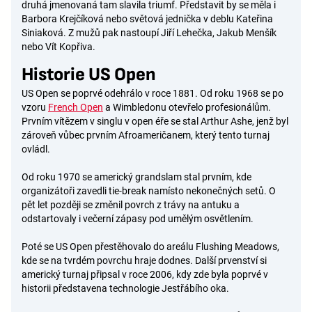
druhá jmenovaná tam slavila triumf. Představit by se měla i
Barbora Krejčíková nebo světová jednička v deblu Kateřina
Siniaková. Z mužů pak nastoupí Jiří Lehečka, Jakub Menšík
nebo Vít Kopřiva.
Historie US Open
US Open se poprvé odehrálo v roce 1881. Od roku 1968 se po
vzoru
French Open
a Wimbledonu otevřelo profesionálům.
Prvním vítězem v singlu v open éře se stal Arthur Ashe, jenž byl
zároveň vůbec prvním Afroameričanem, který tento turnaj
ovládl.
Od roku 1970 se americký grandslam stal prvním, kde
organizátoři zavedli tie-break namísto nekonečných setů. O
pět let později se změnil povrch z trávy na antuku a
odstartovaly i večerní zápasy pod umělým osvětlením.
Poté se US Open přestěhovalo do areálu Flushing Meadows,
kde se na tvrdém povrchu hraje dodnes. Další prvenství si
americký turnaj připsal v roce 2006, kdy zde byla poprvé v
historii představena technologie Jestřábího oka.