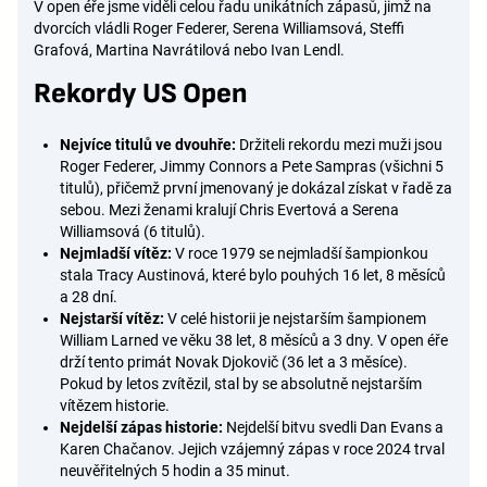
V open éře jsme viděli celou řadu unikátních zápasů, jimž na
dvorcích vládli Roger Federer, Serena Williamsová, Steffi
Grafová, Martina Navrátilová nebo Ivan Lendl.
Rekordy US Open
Nejvíce titulů ve dvouhře:
Držiteli rekordu mezi muži jsou
Roger Federer, Jimmy Connors a Pete Sampras (všichni 5
titulů), přičemž první jmenovaný je dokázal získat v řadě za
sebou. Mezi ženami kralují Chris Evertová a Serena
Williamsová (6 titulů).
Nejmladší vítěz:
V roce 1979 se nejmladší šampionkou
stala Tracy Austinová, které bylo pouhých 16 let, 8 měsíců
a 28 dní.
Nejstarší vítěz:
V celé historii je nejstarším šampionem
William Larned ve věku 38 let, 8 měsíců a 3 dny. V open éře
drží tento primát Novak Djokovič (36 let a 3 měsíce).
Pokud by letos zvítězil, stal by se absolutně nejstarším
vítězem historie.
Nejdelší zápas historie:
Nejdelší bitvu svedli Dan Evans a
Karen Chačanov. Jejich vzájemný zápas v roce 2024 trval
neuvěřitelných 5 hodin a 35 minut.