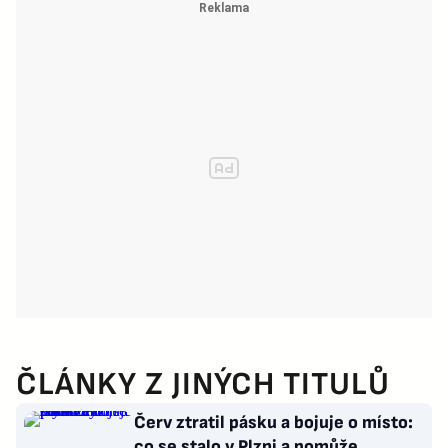
ČLÁNKY Z JINÝCH TITULŮ
Červ ztratil pásku a bojuje o místo:
co se stalo v Plzni a pomůže