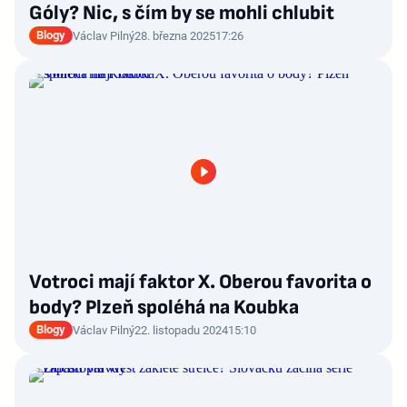
Góly? Nic, s čím by se mohli chlubit
Blogy
Václav Pilný
28. března 2025
17:26
Votroci mají faktor X. Oberou favorita o
body? Plzeň spoléhá na Koubka
Blogy
Václav Pilný
22. listopadu 2024
15:10