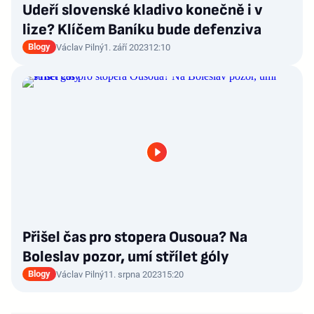
Udeří slovenské kladivo konečně i v
lize? Klíčem Baníku bude defenziva
Blogy
Václav Pilný
1. září 2023
12:10
Přišel čas pro stopera Ousoua? Na
Boleslav pozor, umí střílet góly
Blogy
Václav Pilný
11. srpna 2023
15:20