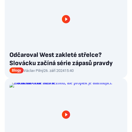
Odčaroval West zakleté střelce?
Slovácku začíná série zápasů pravdy
Blogy
Václav Pilný
26. září 2024
15:40