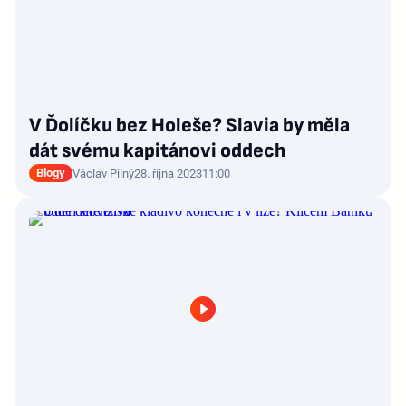
V Ďolíčku bez Holeše? Slavia by měla
dát svému kapitánovi oddech
Blogy
Václav Pilný
28. října 2023
11:00