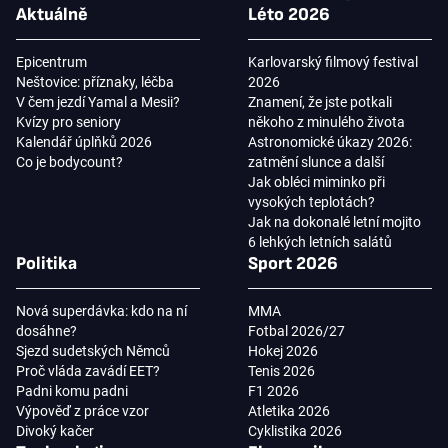
Aktuálně
Léto 2026
Epicentrum
Karlovarský filmový festival
Neštovice: příznaky, léčba
2026
V čem jezdí Yamal a Mesii?
Znamení, že jste potkali
Kvízy pro seniory
někoho z minulého života
Kalendář úplňků 2026
Astronomické úkazy 2026:
Co je bodycount?
zatmění slunce a další
Jak obléci miminko při
vysokých teplotách?
Jak na dokonalé letní mojito
6 lehkých letních salátů
Politika
Sport 2026
Nová superdávka: kdo na ní
MMA
dosáhne?
Fotbal 2026/27
Sjezd sudetských Němců
Hokej 2026
Proč vláda zavádí EET?
Tenis 2026
Padni komu padni
F1 2026
Výpověď z práce vzor
Atletika 2026
Divoký kačer
Cyklistika 2026