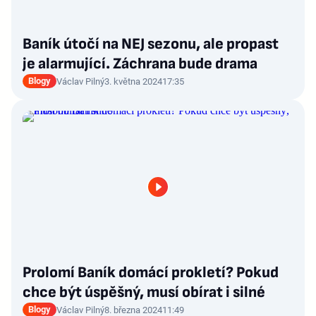
Baník útočí na NEJ sezonu, ale propast
je alarmující. Záchrana bude drama
Blogy
Václav Pilný
3. května 2024
17:35
Prolomí Baník domácí prokletí? Pokud
chce být úspěšný, musí obírat i silné
Blogy
Václav Pilný
8. března 2024
11:49