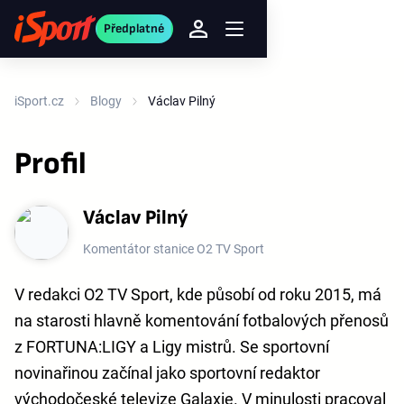
Předplatné
iSport.cz
Blogy
Václav Pilný
Profil
Václav Pilný
Komentátor stanice O2 TV Sport
V redakci O2 TV Sport, kde působí od roku 2015, má
na starosti hlavně komentování fotbalových přenosů
z FORTUNA:LIGY a Ligy mistrů. Se sportovní
novinařinou začínal jako sportovní redaktor
východočeské televize Galaxie. V minulosti pracoval