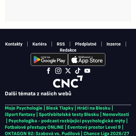
Kontakty
Kariéra
RSS
Předplatné
Inzerce
Redakce
Další témata z našich webů
Moje Psychologie
|
Blesk Tlapky
|
Hráči na Blesku
|
iSport Fantasy
|
Spotřebitelské testy Blesku
|
Nemovitosti
|
Psychologika - podcast rozbíjející psychologické mýty
|
Fotbalové přestupy ONLINE
|
Eventový prostor Level 9
|
OKTAGON 92: Szabová vs. Pudilová
|
Chance Liga 2026/27