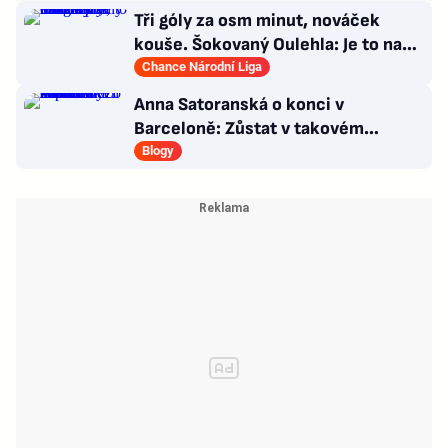
Tři góly za osm minut, nováček
kouše. Šokovaný Oulehla: Je to na
ho*no, řešíme posily
Chance Národní Liga
Anna Satoranská o konci v
Barceloně: Zůstat v takovém
chaosu bych svému muži nepřála
Blogy