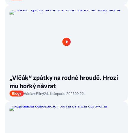
„Vlčák“ zpátky na rodné hroudě. Hrozí
mu hořký návrat
Blogy
Václav Pilný
24. listopadu 2023
09:22