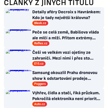
ČLÁNKY Z JINÝCH TITULŮ
Detaily aféry Decroix s Havránkem:
Kdo je tady největší královna?
Blesk.cz
Peče se celá země, Babišova vláda
ale mlčí a mlží. Přitom extrémy
počasí jsou trvalými problémy
Reflex.cz
Česka
Češi ve velkém vozí ojetiny ze
zahraničí. Mezi nimi i přes sto
Ferrari a desítky Lamborghini
E15.cz
Samsung okouzlil Prahu dronovou
show k odstartování prodeje
nových produktů
Poggers
Výhřev, čidla a stačí, říká průzkum.
Pokročilá elektronika není prioritou
zákazníků
Auto.cz