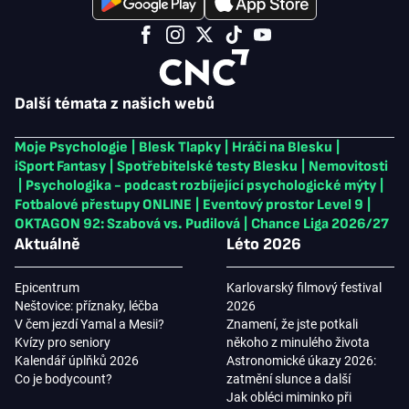
Další témata z našich webů
Moje Psychologie
|
Blesk Tlapky
|
Hráči na Blesku
|
iSport Fantasy
|
Spotřebitelské testy Blesku
|
Nemovitosti
|
Psychologika - podcast rozbíjející psychologické mýty
|
Fotbalové přestupy ONLINE
|
Eventový prostor Level 9
|
OKTAGON 92: Szabová vs. Pudilová
|
Chance Liga 2026/27
Aktuálně
Léto 2026
Epicentrum
Karlovarský filmový festival
Neštovice: příznaky, léčba
2026
V čem jezdí Yamal a Mesii?
Znamení, že jste potkali
Kvízy pro seniory
někoho z minulého života
Kalendář úplňků 2026
Astronomické úkazy 2026:
Co je bodycount?
zatmění slunce a další
Jak obléci miminko při