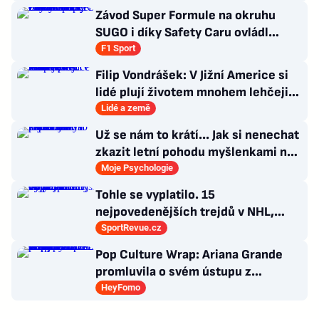
Závod Super Formule na okruhu
SUGO i díky Safety Caru ovládl
Fukuzumi. Staněk po chybě nedojel
F1 Sport
Filip Vondrášek: V Jižní Americe si
lidé plují životem mnohem lehčeji,
věci tolik neřeší
Lidé a země
Už se nám to krátí... Jak si nenechat
zkazit letní pohodu myšlenkami na
zářijový zápřah?
Moje Psychologie
Tohle se vyplatilo. 15
nejpovedenějších trejdů v NHL,
které byly upečeny na poslední
SportRevue.cz
chvíli
Pop Culture Wrap: Ariana Grande
promluvila o svém ústupu z
veřejného života a Sophia z
HeyFomo
KATSEYE si dává pauzu od skupiny