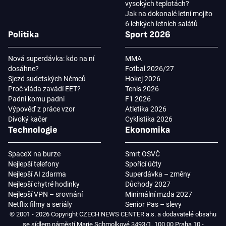
vysokých teplotách?
Jak na dokonalé letní mojito
6 lehkých letních salátů
Politika
Sport 2026
Nová superdávka: kdo na ní
MMA
dosáhne?
Fotbal 2026/27
Sjezd sudetských Němců
Hokej 2026
Proč vláda zavádí EET?
Tenis 2026
Padni komu padni
F1 2026
Výpověď z práce vzor
Atletika 2026
Divoký kačer
Cyklistika 2026
Technologie
Ekonomika
SpaceX na burze
Smrt OSVČ
Nejlepší telefony
Spořicí účty
Nejlepší AI zdarma
Superdávka – změny
Nejlepší chytré hodinky
Důchody 2027
Nejlepší VPN – srovnání
Minimální mzda 2027
Netflix filmy a seriály
Senior Pas – slevy
© 2001 - 2026 Copyright CZECH NEWS CENTER a.s. a dodavatelé obsahu
se sídlem náměstí Marie Schmolkové 3493/1, 100 00 Praha 10 -