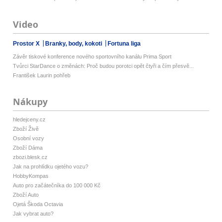
Video
Prostor X
Branky, body, kokoti
Fortuna liga
Závěr tiskové konference nového sportovního kanálu Prima Sport
Tvůrci StarDance o změnách: Proč budou porotci opět čtyři a čím přesvě...
František Laurin pohřeb
Nákupy
hledejceny.cz
Zboží Živě
Osobní vozy
Zboží Dáma
zbozi.blesk.cz
Jak na prohlídku ojetého vozu?
HobbyKompas
Auto pro začátečníka do 100 000 Kč
Zboží Auto
Ojetá Škoda Octavia
Jak vybrat auto?