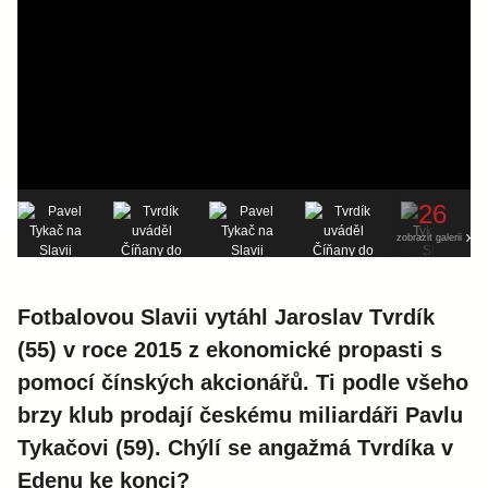
26
zobrazit galerii
Fotbalovou Slavii vytáhl Jaroslav Tvrdík
(55) v roce 2015 z ekonomické propasti s
pomocí čínských akcionářů. Ti podle všeho
brzy klub prodají českému miliardáři Pavlu
Tykačovi (59). Chýlí se angažmá Tvrdíka v
Edenu ke konci?