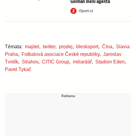
Gólman mění agenta
iSport.cz
Témata:
majitel
,
twitter
,
prodej
,
blesksport
,
Čína
,
Slavia
Praha
,
Fotbalová asociace České republiky
,
Jaroslav
Tvrdík
,
Strahov
,
CITIC Group
,
miliardář
,
Stadion Eden
,
Pavel Tykač