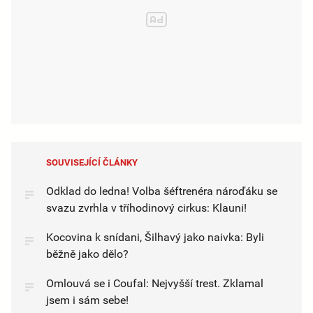
SOUVISEJÍCÍ ČLÁNKY
Odklad do ledna! Volba šéftrenéra nároďáku se
svazu zvrhla v tříhodinový cirkus: Klauni!
Kocovina k snídani, Šilhavý jako naivka: Byli
běžně jako dělo?
Omlouvá se i Coufal: Nejvyšší trest. Zklamal
jsem i sám sebe!