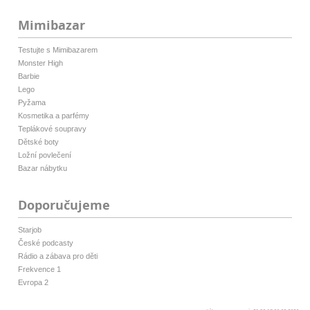
Mimibazar
Testujte s Mimibazarem
Monster High
Barbie
Lego
Pyžama
Kosmetika a parfémy
Teplákové soupravy
Dětské boty
Ložní povlečení
Bazar nábytku
Doporučujeme
Starjob
České podcasty
Rádio a zábava pro děti
Frekvence 1
Evropa 2