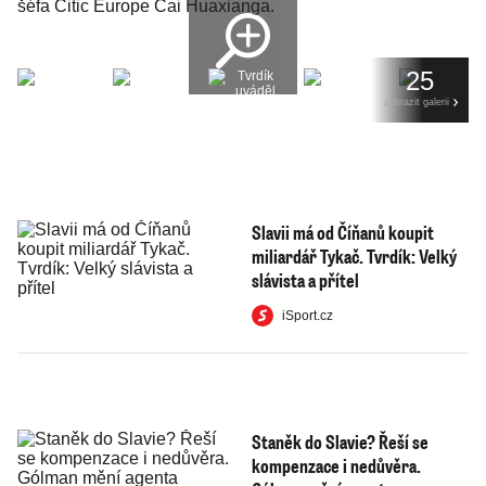
25
zobrazit galerii
Slavii má od Číňanů koupit
miliardář Tykač. Tvrdík: Velký
slávista a přítel
iSport.cz
Staněk do Slavie? Řeší se
kompenzace i nedůvěra.