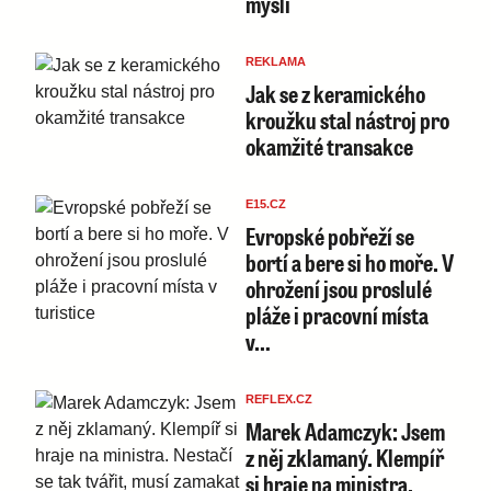
myslí
REKLAMA
Jak se z keramického
kroužku stal nástroj pro
okamžité transakce
E15.CZ
Evropské pobřeží se
bortí a bere si ho moře. V
ohrožení jsou proslulé
pláže i pracovní místa
v…
REFLEX.CZ
Marek Adamczyk: Jsem
z něj zklamaný. Klempíř
si hraje na ministra.