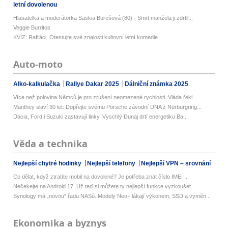
letní dovolenou
Hlasatelka a moderátorka Saskia Burešová (80) - Smrt manžela ji zdrtil...
Veggie Burritos
KVÍZ: Rafťáci. Otestujte své znalosti kultovní letní komedie
Auto-moto
Alko-kalkulačka
Rallye Dakar 2025
Dálniční známka 2025
Více než polovina Němců je pro zrušení neomezené rychlosti. Vláda řekl...
Manthey slaví 30 let: Dopřejte svému Porsche závodní DNA z Nürburgring...
Dacia, Ford i Suzuki zastavují linky. Vyschlý Dunaj drtí energetiku Ba...
Věda a technika
Nejlepší chytré hodinky
Nejlepší telefony
Nejlepší VPN – srovnání
Co dělat, když ztratíte mobil na dovolené? Je potřeba znát číslo IMEI ...
Nečekejte na Android 17. Už teď si můžete ty nejlepší funkce vyzkoušet...
Synology má „novou“ řadu NASů. Modely Neo+ lákají výkonem, SSD a vyměn...
Ekonomika a byznys