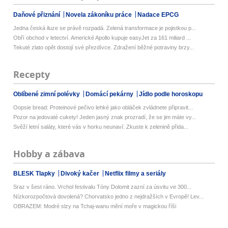
Daňové přiznání
Novela zákoníku práce
Nadace EPCG
Jedna česká iluze se právě rozpadá. Zelená transformace je pojistkou p...
Obří obchod v letectví. Americké Apollo kupuje easyJet za 161 miliard ...
Tekuté zlato opět dostojí své přezdívce. Zdražení běžné potraviny brzy...
Recepty
Oblíbené zimní polévky
Domácí pekárny
Jídlo podle horoskopu
Oopsie bread: Proteinové pečivo lehké jako obláček zvládnete připravit...
Pozor na jedovaté cukety! Jeden jasný znak prozradí, že se jim máte vy...
Svěží letní saláty, které vás v horku neunaví: Zkuste k zelenině přida...
Hobby a zábava
BLESK Tlapky
Divoký kačer
Netflix filmy a seriály
Sraz v šest ráno. Vrchol festivalu Tóny Dolomit zazní za úsvitu ve 300...
Nízkorozpočtová dovolená? Chorvatsko jedno z nejdražších v Evropě! Lev...
OBRAZEM: Modré slzy na Tchaj-wanu mění moře v magickou říši