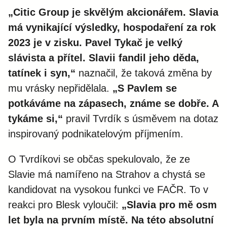
„Citic Group je skvělým akcionářem. Slavia
má vynikající výsledky, hospodaření za rok
2023 je v zisku. Pavel Tykač je velký
slávista a přítel. Slavii fandil jeho děda,
tatínek i syn,“
naznačil, že taková změna by
mu vrásky nepřidělala.
„S Pavlem se
potkáváme na zápasech, známe se dobře. A
tykáme si,“
pravil Tvrdík s úsměvem na dotaz
inspirovaný podnikatelovým příjmením.
O Tvrdíkovi se občas spekulovalo, že ze
Slavie má namířeno na Strahov a chystá se
kandidovat na vysokou funkci ve FAČR. To v
reakci pro Blesk vyloučil:
„Slavia pro mě osm
let byla na prvním místě. Na této absolutní