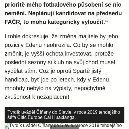
prioritě mého fotbalového působení se nic
nemění. Neplánuji kandidovat na předsedu
FAČR, to mohu kategoricky vyloučit.“
I tohle dokresluje, že změna majitele by jeho
pozici v Edenu neohrozila. Co by se mohlo
změnit, je vyšší ochota investovat, protože
poslední sezony si klub na svůj chod musel
vydělat sám. Což je oproti Spartě jistý
handicap, byť jde po letech, kdy v Edenu
mnohdy nebylo na výplaty, nepochybně
zkušenost k nezaplacení!
Tvrdík uváděl Číňany do Slavie, v roce 2019 tehdejšího
šéfa Citic Europe Cai Huaxianga.