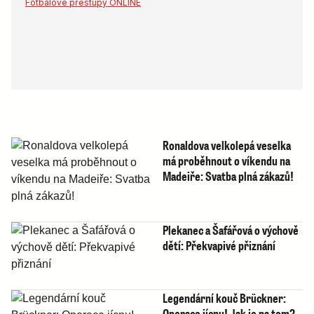
Fotbalové přestupy ONLINE
Ronaldova velkolepá veselka
má proběhnout o víkendu na
Madeiře: Svatba plná zákazů!
Plekanec a Šafářová o výchově
dětí: Překvapivé přiznání
Legendární kouč Brückner:
Operace jícnu! Jak je na tom?