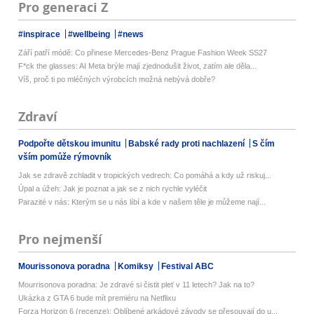
Pro generaci Z
#inspirace
#wellbeing
#news
Září patří módě: Co přinese Mercedes-Benz Prague Fashion Week SS27
F*ck the glasses: AI Meta brýle mají zjednodušit život, zatím ale děla...
Víš, proč ti po mléčných výrobcích možná nebývá dobře?
Zdraví
Podpořte dětskou imunitu
Babské rady proti nachlazení
S čím
vším pomůže rýmovník
Jak se zdravě zchladit v tropických vedrech: Co pomáhá a kdy už riskuj...
Úpal a úžeh: Jak je poznat a jak se z nich rychle vyléčit
Parazité v nás: Kterým se u nás líbí a kde v našem těle je můžeme nají...
Pro nejmenší
Mourissonova poradna
Komiksy
Festival ABC
Mourrisonova poradna: Je zdravé si čistit pleť v 11 letech? Jak na to?
Ukázka z GTA 6 bude mít premiéru na Netflixu
Forza Horizon 6 (recenze): Oblíbené arkádové závody se přesouvají do u...