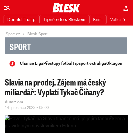
Donald Trump
Típněte to s Bleskem
Krimi
Válka na Uk
iSport.cz
/
Blesk Sport
SPORT
Chance Liga
Přestupy fotbal
Tipsport extraliga
Oktagon
Slavia na prodej. Zájem má český
miliardář: Vyplatí Tykač Číňany?
Autor:
om
14. prosince 2023 • 05:00