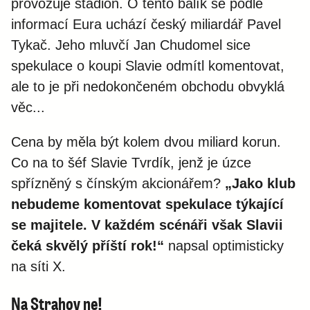
provozuje stadion. O tento balík se podle
informací Eura uchází český miliardář Pavel
Tykač. Jeho mluvčí Jan Chudomel sice
spekulace o koupi Slavie odmítl komentovat,
ale to je při nedokončeném obchodu obvyklá
věc...
Cena by měla být kolem dvou miliard korun.
Co na to šéf Slavie Tvrdík, jenž je úzce
spřízněný s čínským akcionářem?
„Jako klub
nebudeme komentovat spekulace týkající
se majitele. V každém scénáři však Slavii
čeká skvělý příští rok!“
napsal optimisticky
na síti X.
Na Strahov ne!