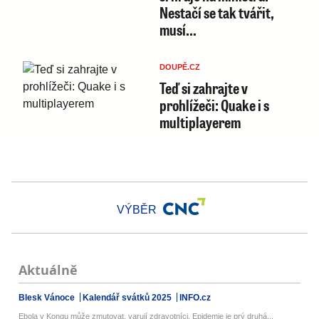
Nestačí se tak tvářit,
musí…
DOUPĚ.CZ
Teď si zahrajte v
prohlížeči: Quake i s
multiplayerem
VÝBĚR
Aktuálně
Blesk Vánoce
Kalendář svátků 2025
INFO.cz
Ebola v Kongu může zmutovat, varují zdravotníci. Epidemie je prý druhá...