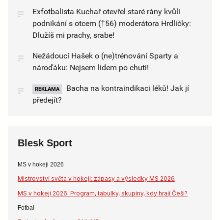
Exfotbalista Kuchař otevřel staré rány kvůli
podnikání s otcem (†56) moderátora Hrdličky:
Dlužíš mi prachy, srabe!
Nežádoucí Hašek o (ne)trénování Sparty a
nároďáku: Nejsem lidem po chuti!
Bacha na kontraindikaci léků! Jak jí
REKLAMA
předejít?
Blesk Sport
MS v hokeji 2026
Mistrovství světa v hokeji: zápasy a výsledky MS 2026
MS v hokeji 2026: Program, tabulky, skupiny, kdy hrají Češi?
Fotbal