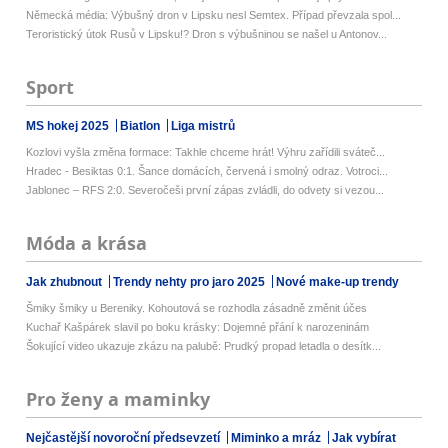
Německá média: Výbušný dron v Lipsku nesl Semtex. Případ převzala spol...
Teroristický útok Rusů v Lipsku!? Dron s výbušninou se našel u Antonov...
Sport
MS hokej 2025
Biatlon
Liga mistrů
Kozlovi vyšla změna formace: Takhle chceme hrát! Výhru zařídili sváteč...
Hradec - Besiktas 0:1. Šance domácích, červená i smolný odraz. Votroci...
Jablonec – RFS 2:0. Severočeši první zápas zvládli, do odvety si vezou...
Móda a krása
Jak zhubnout
Trendy nehty pro jaro 2025
Nové make-up trendy
Šmiky šmiky u Bereniky. Kohoutová se rozhodla zásadně změnit účes
Kuchař Kašpárek slavil po boku krásky: Dojemné přání k narozeninám
Šokující video ukazuje zkázu na palubě: Prudký propad letadla o desítk...
Pro ženy a maminky
Nejčastější novoroční předsevzetí
Miminko a mráz
Jak vybírat