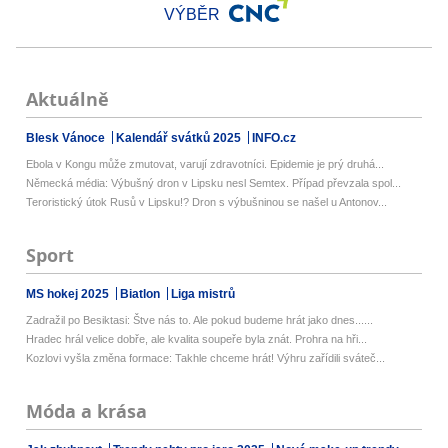
VÝBĚR
Aktuálně
Blesk Vánoce
Kalendář svátků 2025
INFO.cz
Ebola v Kongu může zmutovat, varují zdravotníci. Epidemie je prý druhá...
Německá média: Výbušný dron v Lipsku nesl Semtex. Případ převzala spol...
Teroristický útok Rusů v Lipsku!? Dron s výbušninou se našel u Antonov...
Sport
MS hokej 2025
Biatlon
Liga mistrů
Zadražil po Besiktasi: Štve nás to. Ale pokud budeme hrát jako dnes......
Hradec hrál velice dobře, ale kvalita soupeře byla znát. Prohra na hři...
Kozlovi vyšla změna formace: Takhle chceme hrát! Výhru zařídili sváteč...
Móda a krása