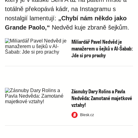
totálně překopává kádr, na Instagramu s
nostalgií lamentují:
„Chybí nám někdo jako
Grande Paolo,“
Nedvěd kuje zbraně šejkům.
Miliardář Pavel Nedvěd je
manažerem u šejků v Al-Šabab:
Jde si pro prachy
Zásnuby Dary Rolins a Pavla
Nedvěda: Zamotané majetkové
vztahy!
Blesk.cz