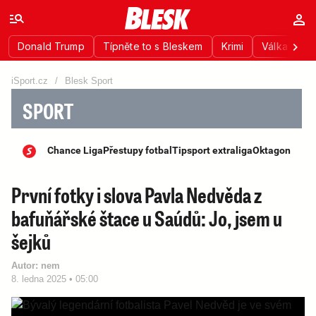
Donald Trump
Típněte to s Bleskem
Krimi
Válka na Uk
iSport.cz
/
Blesk Sport
SPORT
Chance Liga
Přestupy fotbal
Tipsport extraliga
Oktagon
První fotky i slova Pavla Nedvěda z
bafuňářské štace u Saúdů: Jo, jsem u
šejků
Autor:
nem
8. ledna 2025 • 05:00