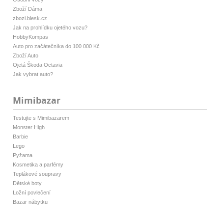
Zboží Dáma
zbozi.blesk.cz
Jak na prohlídku ojetého vozu?
HobbyKompas
Auto pro začátečníka do 100 000 Kč
Zboží Auto
Ojetá Škoda Octavia
Jak vybrat auto?
Mimibazar
Testujte s Mimibazarem
Monster High
Barbie
Lego
Pyžama
Kosmetika a parfémy
Teplákové soupravy
Dětské boty
Ložní povlečení
Bazar nábytku