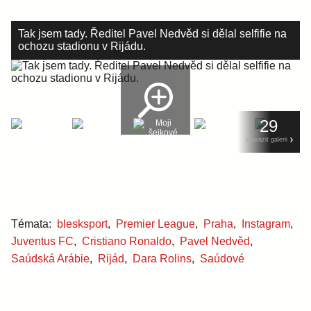
Tak jsem tady. Ředitel Pavel Nedvěd si dělal selfifie na
ochozu stadionu v Rijádu.
29
zobrazit galerii
Témata:
blesksport
,
Premier League
,
Praha
,
Instagram
,
Juventus FC
,
Cristiano Ronaldo
,
Pavel Nedvěd
,
Saúdská Arábie
,
Rijád
,
Dara Rolins
,
Saúdové