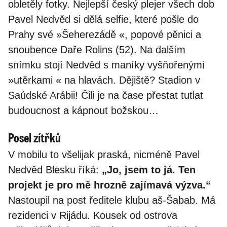
obletěly fotky. Nejlepší český plejer všech dob
Pavel Nedvěd si dělá selfie, které pošle do
Prahy své »Šeherezádě «, popové pěnici a
snoubence Daře Rolins (52). Na dalším
snímku stojí Nedvěd s maníky vyšňořenými
»utěrkami « na hlavách. Dějiště? Stadion v
Saúdské Arábii! Čili je na čase přestat tutlat
budoucnost a kápnout božskou…
Posel zítřků
V mobilu to všelijak praská, nicméně Pavel
Nedvěd Blesku říká:
„Jo, jsem to já. Ten
projekt je pro mě hrozně zajímavá výzva.“
Nastoupil na post ředitele klubu aš-Šabab. Má
rezidenci v Rijádu. Kousek od ostrova