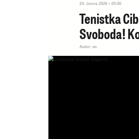
24. února 2026 • 05:00
Tenistka Ci
Svoboda! Ko
Autor:
as