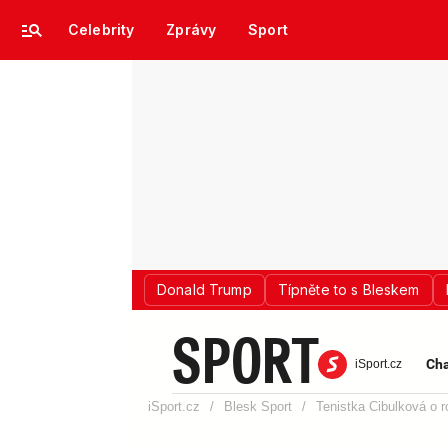
Celebrity
Zprávy
Sport
Donald Trump
Típněte to s Bleskem
SPORT
Cha
iSport.cz
iSport.cz
/
Blesk Sport
/
Tenistka Cibulková o 