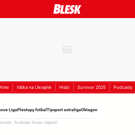
Krimi
Válka na Ukrajině
Hráči
Survivor 2025
Podcasty
nce Liga
Přestupy fotbal
Tipsport extraliga
Oktagon
rozvodu: Svoboda! Konec trápení!