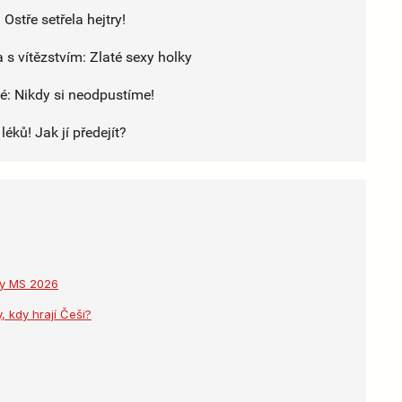
stře setřela hejtry!
 s vítězstvím: Zlaté sexy holky
é: Nikdy si neodpustíme!
éků! Jak jí předejít?
dky MS 2026
, kdy hrají Češi?