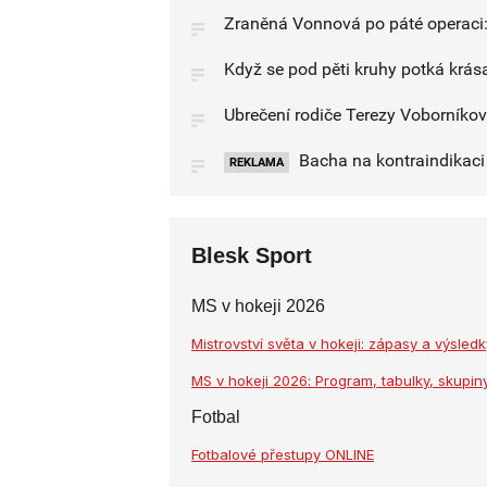
Zraněná Vonnová po páté operaci: O
Když se pod pěti kruhy potká krása
Ubrečení rodiče Terezy Voborníkov
Bacha na kontraindikaci l
REKLAMA
Blesk Sport
MS v hokeji 2026
Mistrovství světa v hokeji: zápasy a výsle
MS v hokeji 2026: Program, tabulky, skupiny
Fotbal
Fotbalové přestupy ONLINE