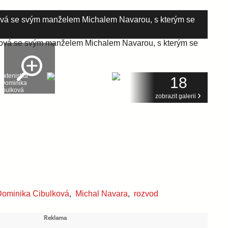
ová se svým manželem Michalem Navarou, s kterým se
18
zobrazit galerii
ominika Cibulková
,
Michal Navara
,
rozvod