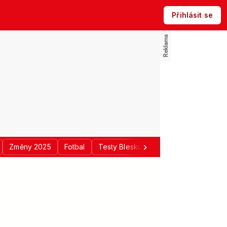
Přihlásit se
Změny 2025
Fotbal
Testy Blesku
Politika
Regiony