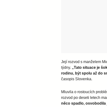
Její rozvod s manželem Mi
týdny.
„Tato situace je šok
rodinu, být spolu až do sm
časopis Slovenka.
Mluvila o rostoucích probl
rozvod po deseti letech ma
něco spadlo, osvobodila js