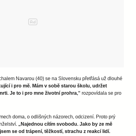
chalem Navarou (40) se na Slovensku přetřásá už dlouhé
ující i pro mě. Mám v sobě starou školu, udržet
rti. Je to i pro mne životní prohra,“
rozpovídala se pro
émech doma, o odlišných názorech, odcizení. Proto prý
nželství.
„Najednou cítím svobodu. Jako by ze mě
em se od trápení, těžkostí, strachu z reakcí lidí.