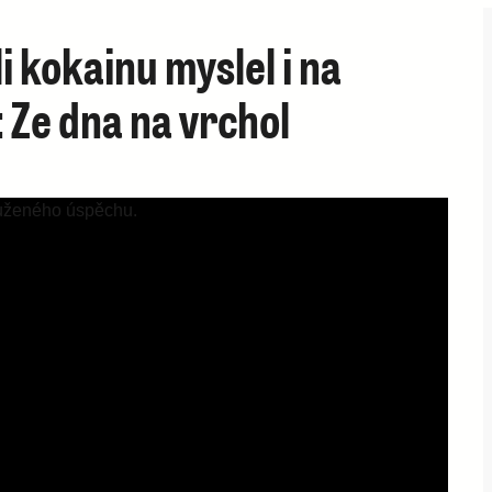
 kokainu myslel i na
 Ze dna na vrchol