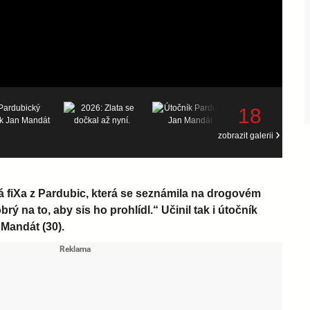
18
zobrazit galerii
 fiXa z Pardubic, která se seznámila na drogovém
brý na to, aby sis ho prohlídl.“ Učinil tak i útočník
Mandát (30).