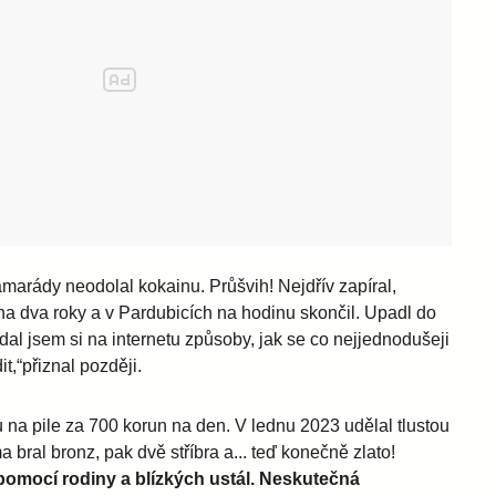
kamarády neodolal kokainu. Průšvih! Nejdřív zapíral,
r na dva roky a v Pardubicích na hodinu skončil. Upadl do
dal jsem si na internetu způsoby, jak se co nejjednodušeji
,“přiznal později.
u na pile za 700 korun na den. V lednu 2023 udělal tlustou
bral bronz, pak dvě stříbra a... teď konečně zlato!
 pomocí rodiny a blízkých ustál. Neskutečná