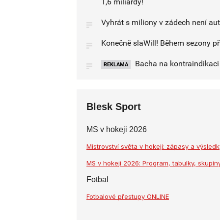
1,6 miliardy!
Vyhrát s miliony v zádech není au
Konečně slaWill! Během sezony při
Bacha na kontraindikaci l
REKLAMA
Blesk Sport
MS v hokeji 2026
Mistrovství světa v hokeji: zápasy a výsle
MS v hokeji 2026: Program, tabulky, skupiny
Fotbal
Fotbalové přestupy ONLINE