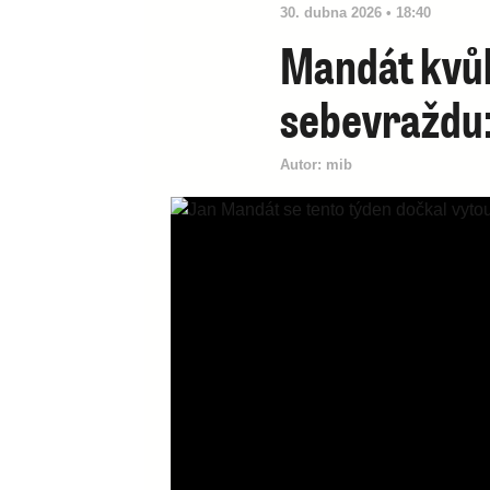
30. dubna 2026 • 18:40
Mandát kvůli
sebevraždu:
Autor:
mib