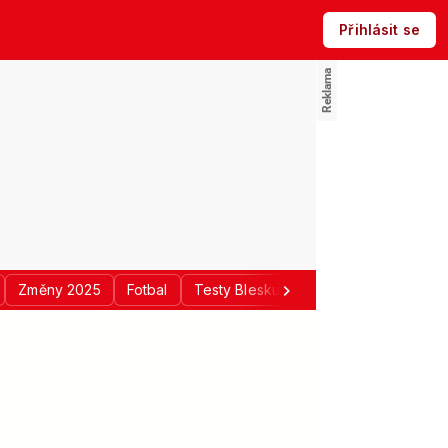
Přihlásit se
Změny 2025
Fotbal
Testy Blesku
Politika
Regiony