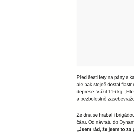
Před šesti lety na párty s 
ale pak stejně dostal flast
deprese. Vážil 116 kg. „Hle
a bezbolestně zasebevraždit
Ze dna se hrabal i brigádo
čáru. Od návratu do Dynama 
„Jsem rád, že jsem to za