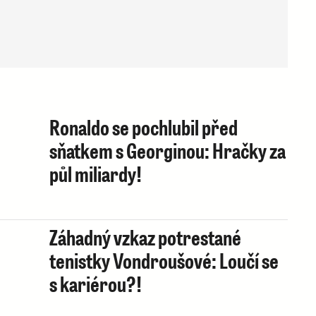
Ronaldo se pochlubil před
sňatkem s Georginou: Hračky za
půl miliardy!
Záhadný vzkaz potrestané
tenistky Vondroušové: Loučí se
s kariérou?!