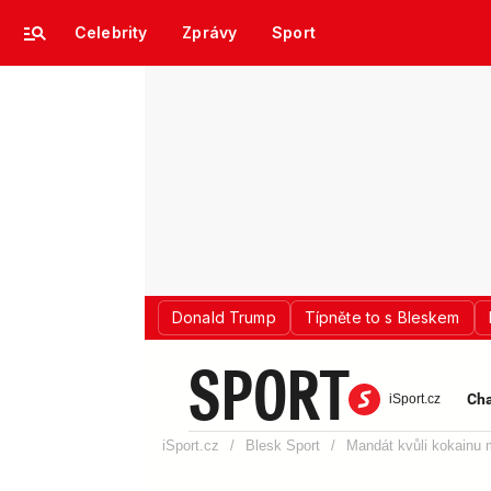
Celebrity
Zprávy
Sport
Donald Trump
Típněte to s Bleskem
SPORT
Cha
iSport.cz
iSport.cz
/
Blesk Sport
/
Mandát kvůli kokainu m