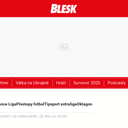
Krimi
Válka na Ukrajině
Hráči
Survivor 2025
Podcasty
nce Liga
Přestupy fotbal
Tipsport extraliga
Oktagon
yslel i na sebevraždu: Ze dna na vrchol