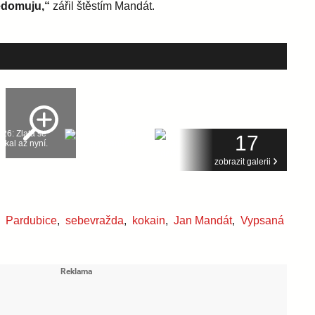
vědomuju,“
zářil štěstím Mandát.
17
zobrazit galerii
,
Pardubice
,
sebevražda
,
kokain
,
Jan Mandát
,
Vypsaná