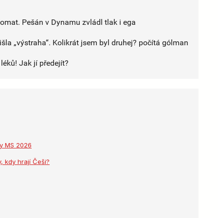
tomat. Pešán v Dynamu zvládl tlak i ega
šla „výstraha“. Kolikrát jsem byl druhej? počítá gólman
éků! Jak jí předejít?
dky MS 2026
, kdy hrají Češi?