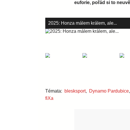
euforie, pořád si to neu
2025: Honza málem králem, ale...
Témata:
blesksport
,
Dynamo Pardubice
fiXa