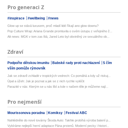
Pro generaci Z
#inspirace
#wellbeing
#news
Glow up se stává luxusem, proč mladí lidé říkají ano glow downu?
Pop Culture Wrap: Ariana Grande promluvila o svém ústupu z veřejného ž...
Alt news: MGK v tom zas lítá, Jared Leto byl obviněný ze sexuálního ob...
Zdraví
Podpořte dětskou imunitu
Babské rady proti nachlazení
S čím
vším pomůže rýmovník
Jak se zdravě zchladit v tropických vedrech: Co pomáhá a kdy už riskuj...
Úpal a úžeh: Jak je poznat a jak se z nich rychle vyléčit
Parazité v nás: Kterým se u nás líbí a kde v našem těle je můžeme nají...
Pro nejmenší
Mourissonova poradna
Komiksy
Festival ABC
Nahlédněte do nové továrny Škoda Auto: Takhle probíhá výroba baterií p...
Vybíráme nejlepší herní adaptace Pána prstenů. Moderní pecky i histori...