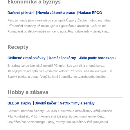
Ekonomika a byznys
Daňové přiznání
Novela zákoníku práce
Nadace EPCG
Penzijní fondy jako investoři do startupů? Úspory Čechů mohou rozhýbat...
Příhraniční obchody už nejsou jen o cigaretách a alkoholu. Češi do nic...
Fotoaparát po dědovi může mít cenu auta. Rozhoduje jediný detail, kter...
Recepty
Oblíbené zimní polévky
Domácí pekárny
Jídlo podle horoskopu
Zmrzlina, jakou jste ještě nejedli! Pět míst, kde zmrzlina chutná jako...
10 nejlepších receptů na švestkové koláče: Přenesou vás do kuchyně u b...
Sladký poklad u cesty: Využijte letní špendlíky do tvarohového koláče,...
Hobby a zábava
BLESK Tlapky
Divoký kačer
Netflix filmy a seriály
Cestovní horečka šlechty: Chuďas z Klatovska otrokářem v Jižní Americe
Filip Vondrášek: V Jižní Americe si lidé plují životem mnohem lehčeji,...
Osvěžení ve Schladmingu: Lamy, ferraty i koulovačka v létě jsou jen pá...