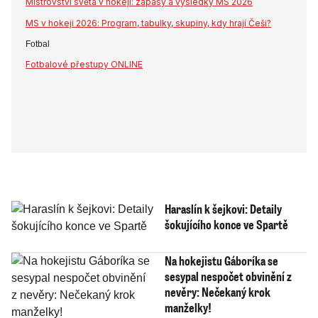
Mistrovství světa v hokeji: zápasy a výsledky MS 2026
MS v hokeji 2026: Program, tabulky, skupiny, kdy hrají Češi?
Fotbal
Fotbalové přestupy ONLINE
Haraslín k šejkovi: Detaily
šokujícího konce ve Spartě
Na hokejistu Gáboríka se
sesypal nespočet obvinění z
nevěry: Nečekaný krok
manželky!