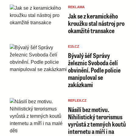
REKLAMA
Jak se z keramického
kroužku stal nástroj pro
okamžité transakce
E15.CZ
Bývalý šéf Správy
železnic Svoboda čelí
obvinění. Podle policie
manipuloval se
zakázkami
REFLEX.CZ
Násilí bez motivu.
Nihilistický terorismus
vyrůstá z temných koutů
internetu a míří i na