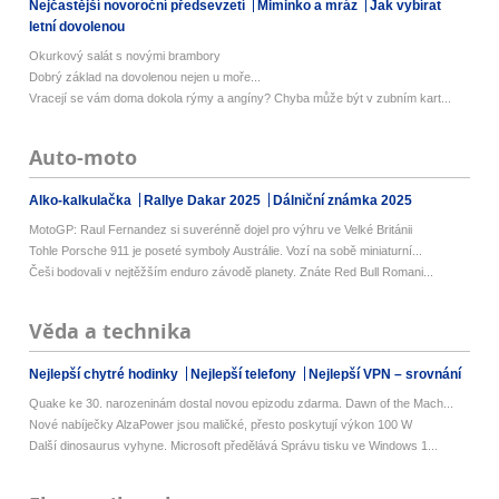
Nejčastější novoroční předsevzetí
Miminko a mráz
Jak vybírat
letní dovolenou
Okurkový salát s novými brambory
Dobrý základ na dovolenou nejen u moře...
Vracejí se vám doma dokola rýmy a angíny? Chyba může být v zubním kart...
Auto-moto
Alko-kalkulačka
Rallye Dakar 2025
Dálniční známka 2025
MotoGP: Raul Fernandez si suverénně dojel pro výhru ve Velké Británii
Tohle Porsche 911 je poseté symboly Austrálie. Vozí na sobě miniaturní...
Češi bodovali v nejtěžším enduro závodě planety. Znáte Red Bull Romani...
Věda a technika
Nejlepší chytré hodinky
Nejlepší telefony
Nejlepší VPN – srovnání
Quake ke 30. narozeninám dostal novou epizodu zdarma. Dawn of the Mach...
Nové nabíječky AlzaPower jsou maličké, přesto poskytují výkon 100 W
Další dinosaurus vyhyne. Microsoft předělává Správu tisku ve Windows 1...