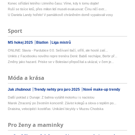
Konec střídání letního i zimního času: Víme, kdy k tomu dojde!
Ruší se tisíce letů, přes milion lidí museli evakuovat: Čínu ničí extr...
U Daniela Landy hořelo! V památkově chráněném domě vypalovali vosy
Sport
MS hokej 2025
Biatlon
Liga mistrů
ONLINE: Slavia - Pardubice 0:0. Sešívaní tlačí, střílí, ale hosté zatí...
Uniklo z Facebooku nového repre trenéra Denii: Babiš nechápe, Berbr př...
Změny jako hazard. Priske se v Boleslavi přepočítal a ukázal, v čem je...
Móda a krása
Jak zhubnout
Trendy nehty pro jaro 2025
Nové make-up trendy
Další poklad z Dunaje: Z bahna vytáhli motorku i s nacistou
Marek Ztracený po životním koncertě: Závist kolegů a slova o teplém po...
Draisina, velocipéd i kostitřas: Unikátní bicykly v Muzeu Chodska
Pro ženy a maminky