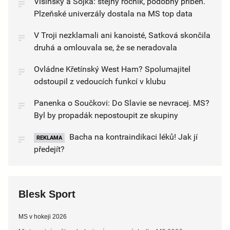
Višinský a Sojka: stejný ročník, podobný příběh.
Plzeňské univerzály dostala na MS top data
V Troji nezklamali ani kanoisté, Satková skončila
druhá a omlouvala se, že se neradovala
Ovládne Křetínský West Ham? Spolumajitel
odstoupil z vedoucích funkcí v klubu
Panenka o Součkovi: Do Slavie se nevracej. MS?
Byl by propadák nepostoupit ze skupiny
Bacha na kontraindikaci léků! Jak jí
REKLAMA
předejít?
Blesk Sport
MS v hokeji 2026