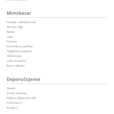
Mimibazar
Testujte s Mimibazarem
Monster High
Barbie
Lego
Pyžama
Kosmetika a parfémy
Teplákové soupravy
Dětské boty
Ložní povlečení
Bazar nábytku
Doporučujeme
Starjob
České podcasty
Rádio a zábava pro děti
Frekvence 1
Evropa 2