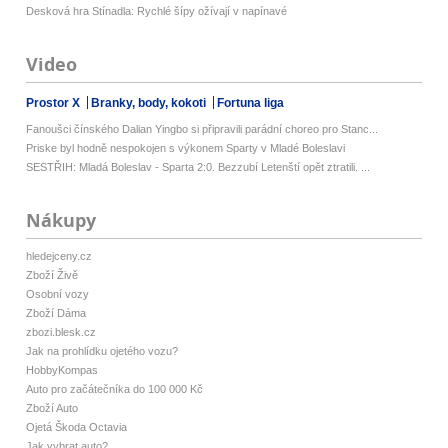
Desková hra Stínadla: Rychlé šípy ožívají v napínavé
Video
Prostor X
Branky, body, kokoti
Fortuna liga
Fanoušci čínského Dalian Yingbo si připravili parádní choreo pro Stanc...
Priske byl hodně nespokojen s výkonem Sparty v Mladé Boleslavi
SESTŘIH: Mladá Boleslav - Sparta 2:0. Bezzubí Letenští opět ztratili. ...
Nákupy
hledejceny.cz
Zboží Živě
Osobní vozy
Zboží Dáma
zbozi.blesk.cz
Jak na prohlídku ojetého vozu?
HobbyKompas
Auto pro začátečníka do 100 000 Kč
Zboží Auto
Ojetá Škoda Octavia
Jak vybrat auto?