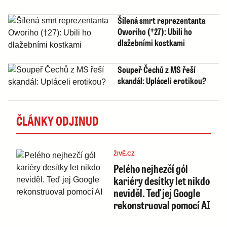
Šílená smrt reprezentanta
Oworiho (†27): Ubili ho
dlažebními kostkami
Soupeř Čechů z MS řeší
skandál: Upláceli erotikou?
ČLÁNKY ODJINUD
ŽIVĚ.CZ
Pelého nejhezčí gól
kariéry desítky let nikdo
neviděl. Teď jej Google
rekonstruoval pomocí AI