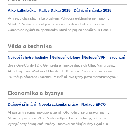
Alko-kalkulačka
Rallye Dakar 2025
Dálniční známka 2025
Výhřev, čidla a stačí, říká průzkum. Pokročilá elektronika není priori...
MotoGP: Martin proměnil pole position ve výhru v britském sprintu
Câmara se vyjádřil ke spekulacím, které ho pojí se sedačkou u Haasu
Věda a technika
Nejlepší chytré hodinky
Nejlepší telefony
Nejlepší VPN – srovnání
Bose QuietComfort 2nd Gen přebírají funkce dražších Ultra. Mají prosto...
Aktualizujte své Windows 11 Insider do 11. srpna. Pak už vám nebudou f...
Pokračuje záchrana Starshipu. V moři už dva týdny plave monstrum vysok...
Ekonomika a byznys
Daňové přiznání
Novela zákoníku práce
Nadace EPCG
AI asistenti začínají nakupovat za lidi. Obchodníci se připravují na n...
Měsíc po požáru ve Zlíně. Vasky a Alpine Pro se zotavují, potíže ale j...
Výdejní boxy čekají další změny. Dopravci rozšiřují služby i využití u...