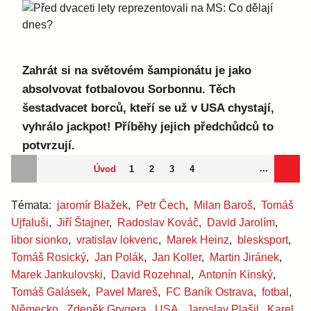
Zahrát si na světovém šampionátu je jako
absolvovat fotbalovou Sorbonnu. Těch
šestadvacet borců, kteří se už v USA chystají,
vyhrálo jackpot! Příběhy jejich předchůdců to
potvrzují.
...
Úvod
1
2
3
4
Témata:
jaromír Blažek
,
Petr Čech
,
Milan Baroš
,
Tomáš
Ujfaluši
,
Jiří Štajner
,
Radoslav Kováč
,
David Jarolím
,
libor sionko
,
vratislav lokvenc
,
Marek Heinz
,
blesksport
,
Tomáš Rosický
,
Jan Polák
,
Jan Koller
,
Martin Jiránek
,
Marek Jankulovski
,
David Rozehnal
,
Antonín Kinský
,
Tomáš Galásek
,
Pavel Mareš
,
FC Baník Ostrava
,
fotbal
,
Německo
,
Zdeněk Grygera
,
USA
,
Jaroslav Plašil
,
Karel