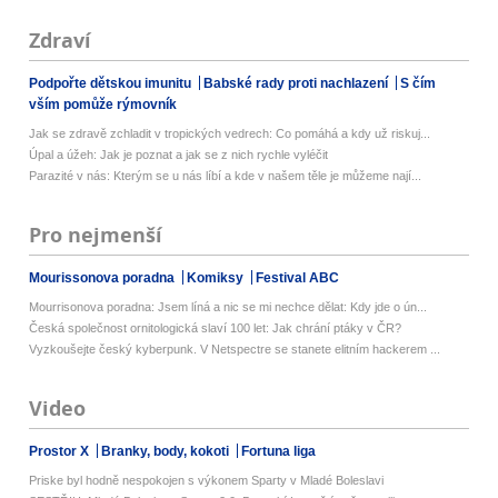
Zdraví
Podpořte dětskou imunitu
Babské rady proti nachlazení
S čím
vším pomůže rýmovník
Jak se zdravě zchladit v tropických vedrech: Co pomáhá a kdy už riskuj...
Úpal a úžeh: Jak je poznat a jak se z nich rychle vyléčit
Parazité v nás: Kterým se u nás líbí a kde v našem těle je můžeme nají...
Pro nejmenší
Mourissonova poradna
Komiksy
Festival ABC
Mourrisonova poradna: Jsem líná a nic se mi nechce dělat: Kdy jde o ún...
Česká společnost ornitologická slaví 100 let: Jak chrání ptáky v ČR?
Vyzkoušejte český kyberpunk. V Netspectre se stanete elitním hackerem ...
Video
Prostor X
Branky, body, kokoti
Fortuna liga
Priske byl hodně nespokojen s výkonem Sparty v Mladé Boleslavi