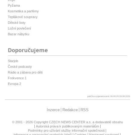
Pyžama
Kosmetika a parfémy
Teplákové soupravy
Dětské boty
Ložní povlečení
Bazar nábytku
Doporučujeme
Starjob
České podcasty
Rádio a zábava pro děti
Frekvence 1
Evropa 2
patička vygenerovaná: 06:00:24 09.08.2026
Inzerce
Redakce
RSS
© 2001 - 2026 Copyright
CZECH NEWS CENTER a.s.
a dodavatelé obsahu
Autorská práva k publikovaným materiálům
Podmínky pro užívání služby informační společnosti
Informace o zpracování osobních údajů
Cookies
Nastavení soukromí