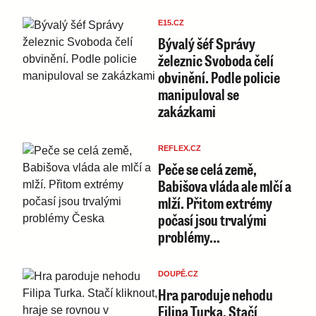
E15.CZ
Bývalý šéf Správy
železnic Svoboda čelí
obvinění. Podle policie
manipuloval se
zakázkami
REFLEX.CZ
Peče se celá země,
Babišova vláda ale mlčí a
mlží. Přitom extrémy
počasí jsou trvalými
problémy…
DOUPĚ.CZ
Hra paroduje nehodu
Filipa Turka. Stačí