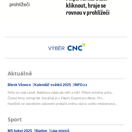
kliknout, hraje se
rovnou v prohlížeči
VÝBĚR
Aktuálně
Blesk Vánoce
Kalendář svátků 2025
INFO.cz
Peče se celá země, Babišova vláda ale mlčí a mlží. Přitom extrémy poča...
České firmy nemají lidi: Dovážejí je z Filipín! Experti pro Blesk: Pro...
Havlíček se stavebním zákonem protlačil změnu názvu svého ministerstva...
Sport
MS hokej 2025
Biatlon
Liga mistrů