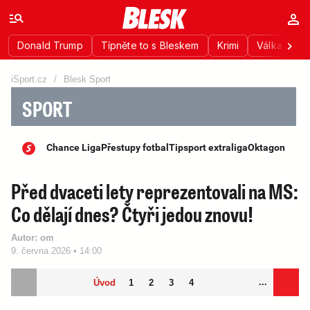
Donald Trump
Típněte to s Bleskem
Krimi
Válka na Uk
iSport.cz
/
Blesk Sport
SPORT
Chance Liga
Přestupy fotbal
Tipsport extraliga
Oktagon
Před dvaceti lety reprezentovali na MS:
Co dělají dnes? Čtyři jedou znovu!
Autor:
om
9. června 2026 • 14:00
...
Úvod
1
2
3
4