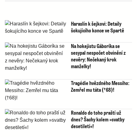
Haraslín k šejkovi: Detaily
šokujícího konce ve Spartě
Na hokejistu Gáboríka se
sesypal nespočet obvinění z
nevěry: Nečekaný krok
manželky!
Tragédie hvězdného Messiho:
Zemřel mu táta (†68)!
Ronaldo do toho praští už
dnes? Šachy kolem »svatby
desetiletí«!