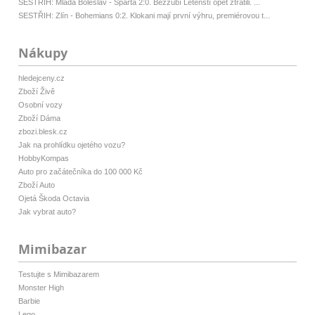
SESTŘIH: Mladá Boleslav - Sparta 2:0. Bezzubí Letenští opět ztratili. ...
SESTŘIH: Zlín - Bohemians 0:2. Klokani mají první výhru, premiérovou t...
Nákupy
hledejceny.cz
Zboží Živě
Osobní vozy
Zboží Dáma
zbozi.blesk.cz
Jak na prohlídku ojetého vozu?
HobbyKompas
Auto pro začátečníka do 100 000 Kč
Zboží Auto
Ojetá Škoda Octavia
Jak vybrat auto?
Mimibazar
Testujte s Mimibazarem
Monster High
Barbie
Lego