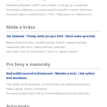
Pardubický Boledovič vyhlíží střet se Slavií: Je škoda, že to nedokáže...
Na hokejistu Gáboríka se sesypal nespočet obvinění z nevěry: Nečekaný ...
Kundrátek poprvé rozebírá konec v Třinci: Těžko jsem se s některými vě...
Móda a krása
Jak zhubnout
Trendy nehty pro jaro 2025
Nové make-up trendy
Martina Preissová (50) v obsáhlé zpovědi: Poprvé o operaci manžela!
Pawlowské ujely nervy: Halina nařčena z podvodu!
Vlna veder: Proč víc umírají ženy? Není to o „slabším pohlaví“
Pro ženy a maminky
Nejčastější novoroční předsevzetí
Miminko a mráz
Jak vybírat
letní dovolenou
Tady hlídám já! 40 momentek, na kterých převzali mateřské povinnosti k...
Salát s rajčaty, ořechy a dresinkem
Horoskop na další týden: Kdo by si měl pohlídat peníze a kdo potká sta...
Auto-moto