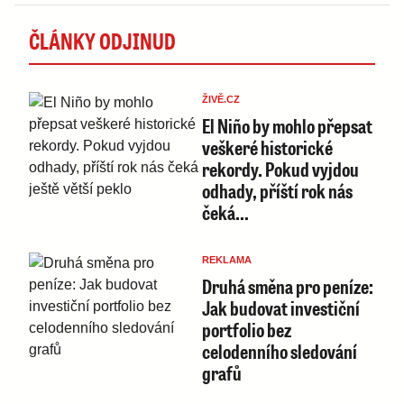
ČLÁNKY ODJINUD
ŽIVĚ.CZ
El Niño by mohlo přepsat
veškeré historické
rekordy. Pokud vyjdou
odhady, příští rok nás
čeká…
REKLAMA
Druhá směna pro peníze:
Jak budovat investiční
portfolio bez
celodenního sledování
grafů