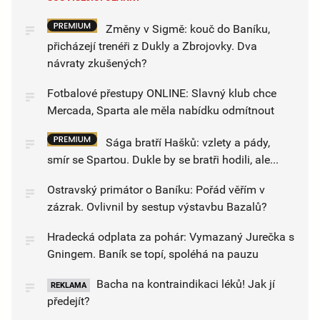
Změny v Sigmě: kouč do Baníku,
přicházejí trenéři z Dukly a Zbrojovky. Dva
návraty zkušených?
Fotbalové přestupy ONLINE: Slavný klub chce
Mercada, Sparta ale měla nabídku odmítnout
Sága bratří Hašků: vzlety a pády,
smír se Spartou. Dukle by se bratři hodili, ale...
Ostravský primátor o Baníku: Pořád věřím v
zázrak. Ovlivnil by sestup výstavbu Bazalů?
Hradecká odplata za pohár: Vymazaný Jurečka s
Gningem. Baník se topí, spoléhá na pauzu
Bacha na kontraindikaci léků! Jak jí
REKLAMA
předejít?