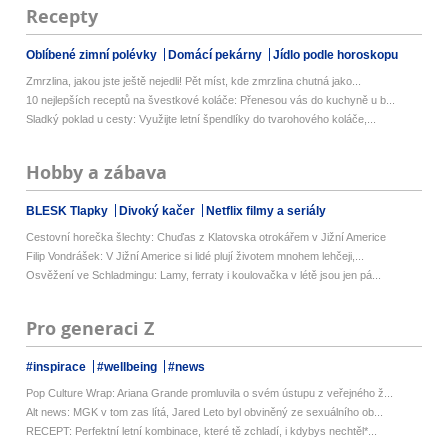
Recepty
Oblíbené zimní polévky
Domácí pekárny
Jídlo podle horoskopu
Zmrzlina, jakou jste ještě nejedli! Pět míst, kde zmrzlina chutná jako...
10 nejlepších receptů na švestkové koláče: Přenesou vás do kuchyně u b...
Sladký poklad u cesty: Využijte letní špendlíky do tvarohového koláče,...
Hobby a zábava
BLESK Tlapky
Divoký kačer
Netflix filmy a seriály
Cestovní horečka šlechty: Chuďas z Klatovska otrokářem v Jižní Americe
Filip Vondrášek: V Jižní Americe si lidé plují životem mnohem lehčeji,...
Osvěžení ve Schladmingu: Lamy, ferraty i koulovačka v létě jsou jen pá...
Pro generaci Z
#inspirace
#wellbeing
#news
Pop Culture Wrap: Ariana Grande promluvila o svém ústupu z veřejného ž...
Alt news: MGK v tom zas lítá, Jared Leto byl obviněný ze sexuálního ob...
RECEPT: Perfektní letní kombinace, které tě zchladí, i kdybys nechtěl*...