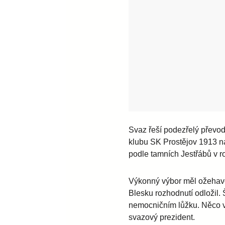
Svaz řeší podezřelý převod
klubu SK Prostějov 1913 n
podle tamních Jestřábů v 
Výkonný výbor měl ožehavé 
Blesku rozhodnutí odložil.
nemocničním lůžku. Něco
svazový prezident.