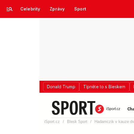
Celebrity
Zprávy
Sport
Donald Trump
Típněte to s Bleskem
SPORT
Cha
iSport.cz
iSport.cz
/
Blesk Sport
/
Hadamczik v kauze dvo