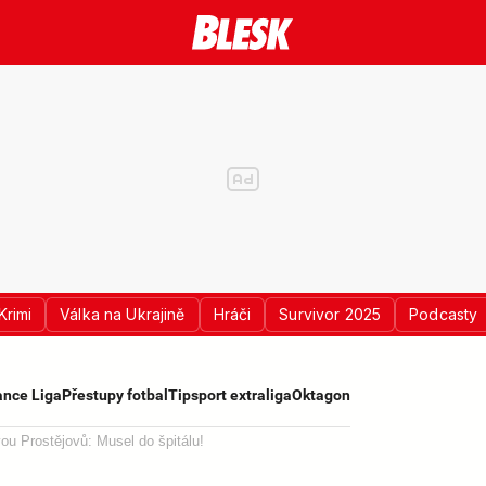
Krimi
Válka na Ukrajině
Hráči
Survivor 2025
Podcasty
nce Liga
Přestupy fotbal
Tipsport extraliga
Oktagon
u Prostějovů: Musel do špitálu!