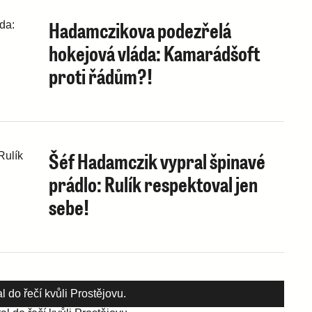
Hadamczikova podezřelá
hokejová vláda: Kamarádšoft
proti řádům?!
Šéf Hadamczik vypral špinavé
prádlo: Rulík respektoval jen
sebe!
 do řečí kvůli Prostějovu.