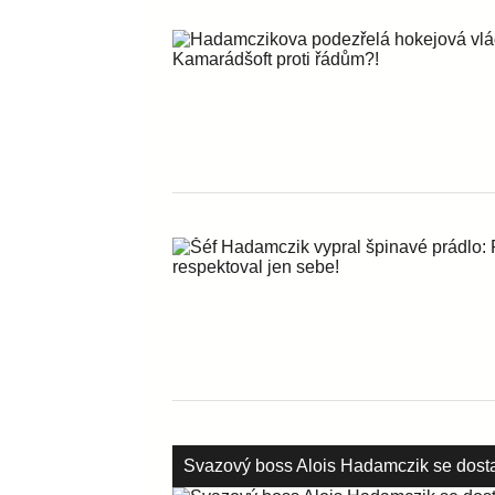
Svazový boss Alois Hadamczik se dostal