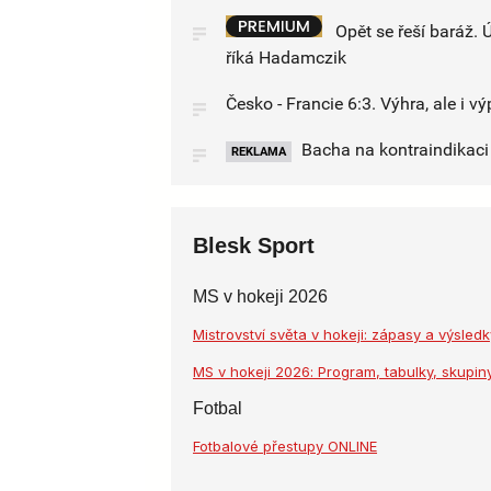
Opět se řeší baráž. 
říká Hadamczik
Česko - Francie 6:3. Výhra, ale i 
Bacha na kontraindikaci l
REKLAMA
Blesk Sport
MS v hokeji 2026
Mistrovství světa v hokeji: zápasy a výsle
MS v hokeji 2026: Program, tabulky, skupiny
Fotbal
Fotbalové přestupy ONLINE