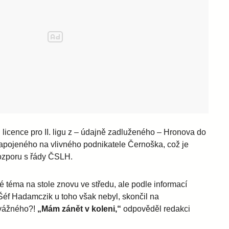
 licence pro II. ligu z – údajně zadluženého – Hronova do
apojeného na vlivného podnikatele Černoška, což je
rozporu s řády ČSLH.
téma na stole znovu ve středu, ale podle informací
 Šéf Hadamczik u toho však nebyl, skončil na
 vážného?!
„Mám zánět v koleni,“
odpověděl redakci