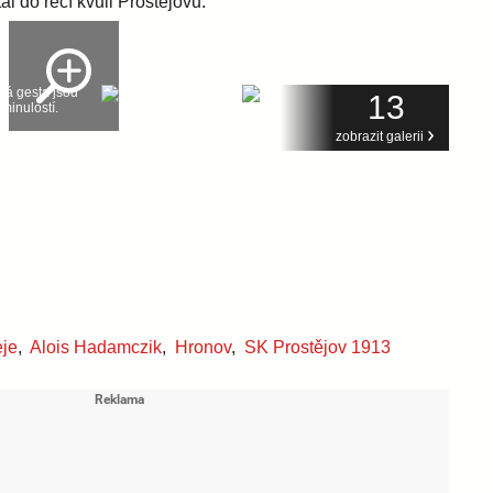
13
zobrazit galerii
eje
,
Alois Hadamczik
,
Hronov
,
SK Prostějov 1913