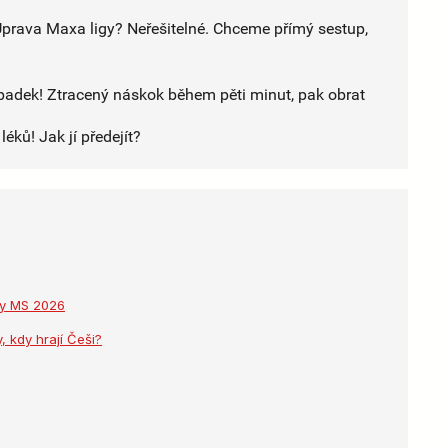
Úprava Maxa ligy? Neřešitelné. Chceme přímý sestup,
výpadek! Ztracený náskok během pěti minut, pak obrat
éků! Jak jí předejít?
dky MS 2026
, kdy hrají Češi?