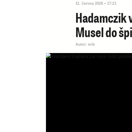
11. června 2026 • 17:21
Hadamczik v
Musel do špi
Autor:
mib