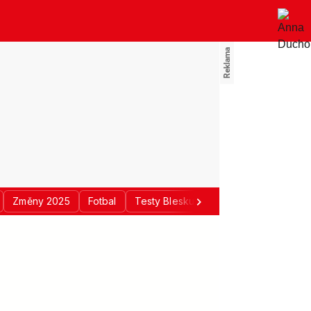
Změny 2025
Fotbal
Testy Blesku
Politika
Regiony