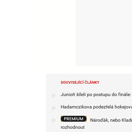
SOUVISEJÍCÍ ČLÁNKY
Junioři šíleli po postupu do finále
Hadamczikova podezřelá hokejová
Nároďák, nebo Kladno
rozhodnout