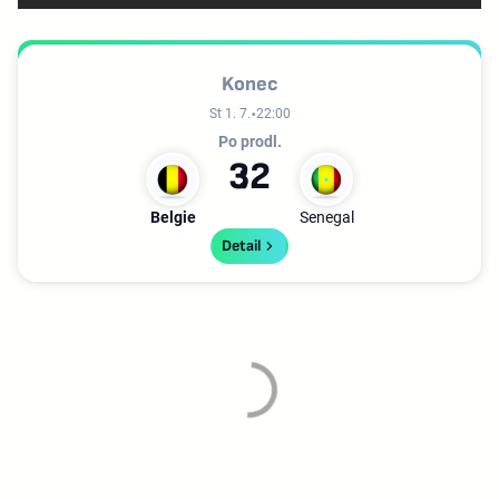
Konec
St 1. 7.
22:00
Po prodl.
3
2
Belgie
Senegal
Detail