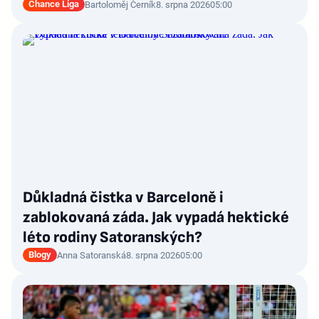
Chance Liga
Bartoloměj Černík
8. srpna 2026
05:00
Důkladná čistka v Barceloně i
zablokovaná záda. Jak vypadá hektické
léto rodiny Satoranských?
Blogy
Anna Satoranská
8. srpna 2026
05:00