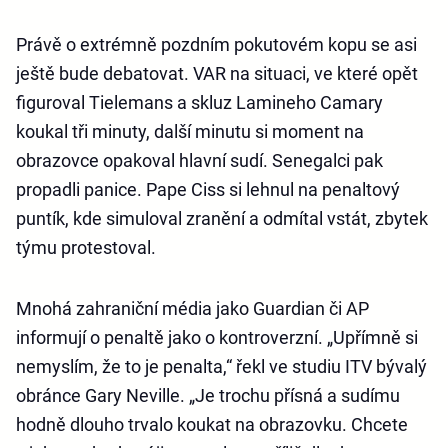
Právě o extrémně pozdním pokutovém kopu se asi
ještě bude debatovat. VAR na situaci, ve které opět
figuroval Tielemans a skluz Lamineho Camary
koukal tři minuty, další minutu si moment na
obrazovce opakoval hlavní sudí. Senegalci pak
propadli panice. Pape Ciss si lehnul na penaltový
puntík, kde simuloval zranění a odmítal vstát, zbytek
týmu protestoval.
Mnohá zahraniční média jako Guardian či AP
informují o penaltě jako o kontroverzní. „Upřímně si
nemyslím, že to je penalta,“ řekl ve studiu ITV bývalý
obránce Gary Neville. „Je trochu přísná a sudímu
hodně dlouho trvalo koukat na obrazovku. Chcete