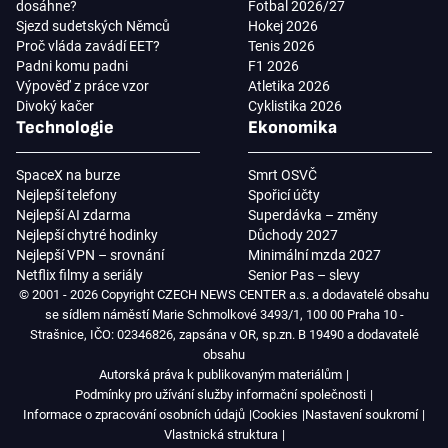
dosáhne?
Fotbal 2026/27
Sjezd sudetských Němců
Hokej 2026
Proč vláda zavádí EET?
Tenis 2026
Padni komu padni
F1 2026
Výpověď z práce vzor
Atletika 2026
Divoký kačer
Cyklistika 2026
Technologie
Ekonomika
SpaceX na burze
Smrt OSVČ
Nejlepší telefony
Spořicí účty
Nejlepší AI zdarma
Superdávka – změny
Nejlepší chytré hodinky
Důchody 2027
Nejlepší VPN – srovnání
Minimální mzda 2027
Netflix filmy a seriály
Senior Pas – slevy
© 2001 - 2026 Copyright CZECH NEWS CENTER a.s. a dodavatelé obsahu
se sídlem náměstí Marie Schmolkové 3493/1, 100 00 Praha 10 -
Strašnice, IČO: 02346826, zapsána v OR, sp.zn. B 19490 a dodavatelé
obsahu
Autorská práva k publikovaným materiálům
Podmínky pro užívání služby informační společnosti
Informace o zpracování osobních údajů
Cookies
Nastavení soukromí
Vlastnická struktura