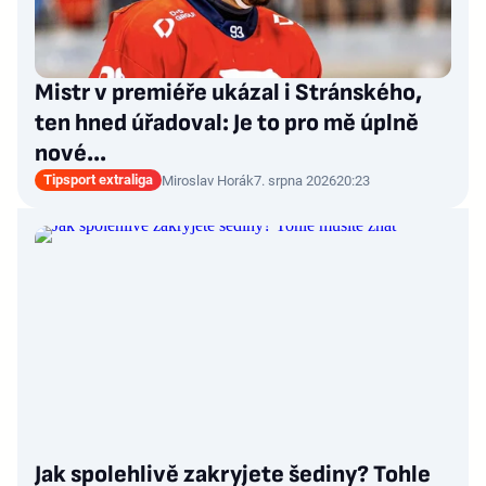
Mistr v premiéře ukázal i Stránského,
ten hned úřadoval: Je to pro mě úplně
nové…
Tipsport extraliga
Miroslav Horák
7. srpna 2026
20:23
Jak spolehlivě zakryjete šediny? Tohle