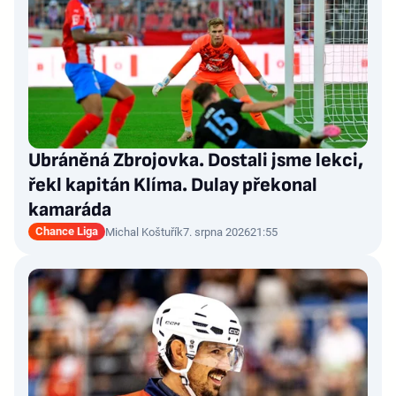
Ubráněná Zbrojovka. Dostali jsme lekci,
řekl kapitán Klíma. Dulay překonal
kamaráda
Chance Liga
Michal Koštuřík
7. srpna 2026
21:55