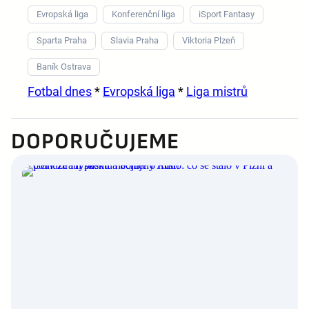
Evropská liga
Konferenční liga
iSport Fantasy
Sparta Praha
Slavia Praha
Viktoria Plzeň
Baník Ostrava
Fotbal dnes
*
Evropská liga
*
Liga mistrů
DOPORUČUJEME