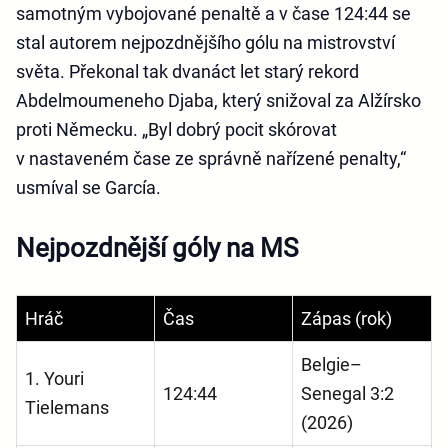
samotným vybojované penaltě a v čase 124:44 se
stal autorem nejpozdnějšího gólu na mistrovství
světa. Překonal tak dvanáct let starý rekord
Abdelmoumeneho Djaba, který snižoval za Alžírsko
proti Německu. „Byl dobrý pocit skórovat
v nastaveném čase ze správně nařízené penalty,“
usmíval se García.
Nejpozdnější góly na MS
Hráč
Čas
Zápas (rok)
Belgie–
1. Youri
124:44
Senegal 3:2
Tielemans
(2026)