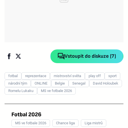
Vstoupit do diskuze (7)
fotbal
reprezentace
mistrovství světa
play off
sport
národní tým
ONLINE
Belgie
Senegal
David Holoubek
Romelu Lukaku
MS ve fotbale 2026
Fotbal 2026
MS ve fotbale 2026
Chance liga
Liga mistrů