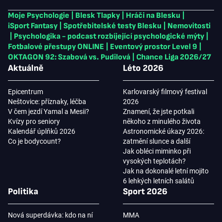
Moje Psychologie
|
Blesk Tlapky
|
Hráči na Blesku
|
iSport Fantasy
|
Spotřebitelské testy Blesku
|
Nemovitosti
|
Psychologika - podcast rozbíjející psychologické mýty
|
Fotbalové přestupy ONLINE
|
Eventový prostor Level 9
|
OKTAGON 92: Szabová vs. Pudilová
|
Chance Liga 2026/27
Aktuálně
Léto 2026
Epicentrum
Karlovarský filmový festival
Neštovice: příznaky, léčba
2026
V čem jezdí Yamal a Mesii?
Znamení, že jste potkali
Kvízy pro seniory
někoho z minulého života
Kalendář úplňků 2026
Astronomické úkazy 2026:
Co je bodycount?
zatmění slunce a další
Jak obléci miminko při
vysokých teplotách?
Jak na dokonalé letní mojito
6 lehkých letních salátů
Politika
Sport 2026
Nová superdávka: kdo na ní
MMA