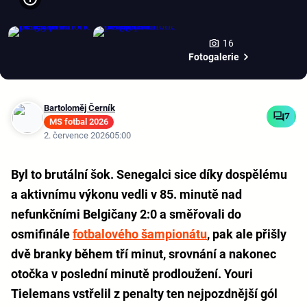
16
Fotogalerie
Bartoloměj Černík
7
MS fotbal 2026
2. července 2026
05:00
Byl to brutální šok. Senegalci sice díky dospělému
a aktivnímu výkonu vedli v 85. minutě nad
nefunkčními Belgičany 2:0 a směřovali do
osmifinále
fotbalového šampionátu
, pak ale přišly
dvě branky během tří minut, srovnání a nakonec
otočka v poslední minutě prodloužení. Youri
Tielemans vstřelil z penalty ten nejpozdnější gól