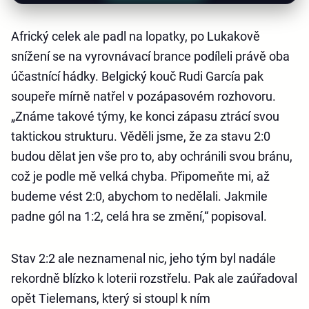
Africký celek ale padl na lopatky, po Lukakově
snížení se na vyrovnávací brance podíleli právě oba
účastnící hádky. Belgický kouč Rudi García pak
soupeře mírně natřel v pozápasovém rozhovoru.
„Známe takové týmy, ke konci zápasu ztrácí svou
taktickou strukturu. Věděli jsme, že za stavu 2:0
budou dělat jen vše pro to, aby ochránili svou bránu,
což je podle mě velká chyba. Připomeňte mi, až
budeme vést 2:0, abychom to nedělali. Jakmile
padne gól na 1:2, celá hra se změní,“ popisoval.
Stav 2:2 ale neznamenal nic, jeho tým byl nadále
rekordně blízko k loterii rozstřelu. Pak ale zaúřadoval
opět Tielemans, který si stoupl k ním