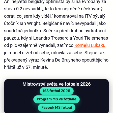
Ani největší belgický optimista by si na Evropany za
stavu 0:2 nevsadil. „Je to ten nejméně očekávaný
obrat, co jsem kdy viděl,“ komentoval na ITV bývalý
útočník Ian Wright. Belgičané navíc nevypadali jako
soudržná jednotka. Scénka před druhou hydratační
pauzou, kdy si Leandro Trossard a Youri Tielemenas
od plic vzájemně vynadali, zatímco
Romelu Lukaku
je musel držet od sebe, mluvila za sebe. Stejně tak
překvapený výraz Kevina De Bruyneho opouštějícího
hřiště už v 57. minutě.
Mistrovství světa ve fotbale 2026
MS fotbal 2026
Program MS ve fotbale
Pavouk MS fotbal