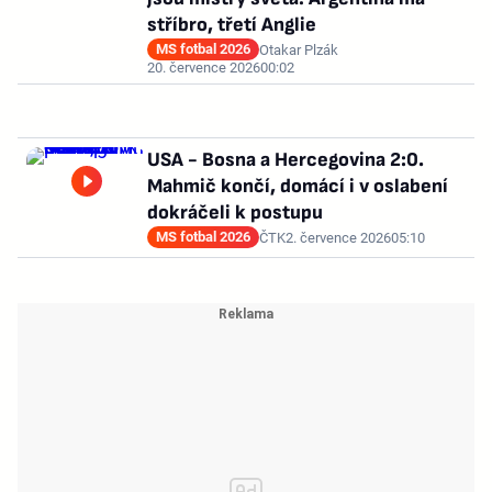
stříbro, třetí Anglie
MS fotbal 2026
Otakar Plzák
20. července 2026
00:02
USA - Bosna a Hercegovina 2:0.
Mahmič končí, domácí i v oslabení
dokráčeli k postupu
MS fotbal 2026
ČTK
2. července 2026
05:10