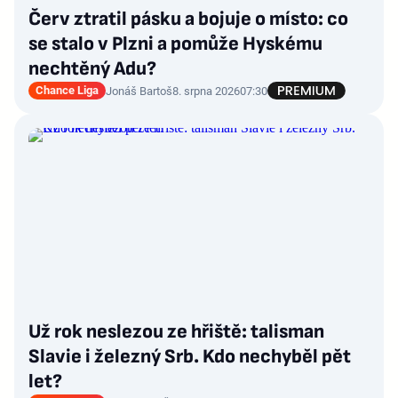
Červ ztratil pásku a bojuje o místo: co
se stalo v Plzni a pomůže Hyskému
nechtěný Adu?
Chance Liga
Jonáš Bartoš
8. srpna 2026
07:30
Už rok neslezou ze hřiště: talisman
Slavie i železný Srb. Kdo nechyběl pět
let?