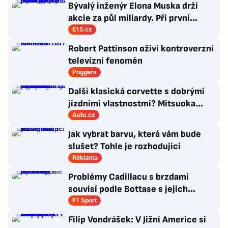
Bývalý inženýr Elona Muska drží
akcie za půl miliardy. Při první
příležitosti je pošle do světa
E15.cz
Robert Pattinson oživí kontroverzní
televizní fenomén
Poggers
Další klasická corvette s dobrými
jízdními vlastnostmi? Mitsuoka
znovu využije legendární MX-5
Auto.cz
Jak vybrat barvu, která vám bude
slušet? Tohle je rozhodující
Reklama
Problémy Cadillacu s brzdami
souvisí podle Bottase s jejich
chlazením
F1 Sport
Filip Vondrášek: V Jižní Americe si