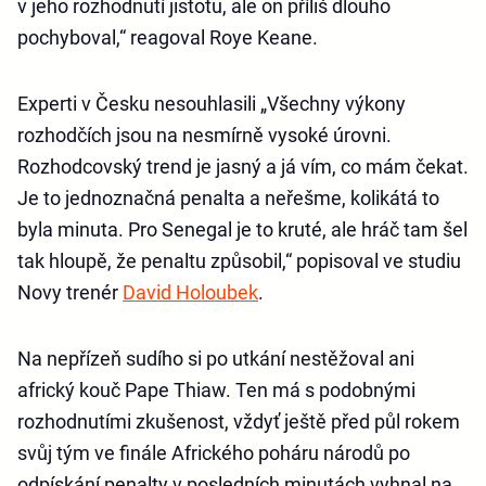
v jeho rozhodnutí jistotu, ale on příliš dlouho
pochyboval,“ reagoval Roye Keane.
Experti v Česku nesouhlasili „Všechny výkony
rozhodčích jsou na nesmírně vysoké úrovni.
Rozhodcovský trend je jasný a já vím, co mám čekat.
Je to jednoznačná penalta a neřešme, kolikátá to
byla minuta. Pro Senegal je to kruté, ale hráč tam šel
tak hloupě, že penaltu způsobil,“ popisoval ve studiu
Novy trenér
David Holoubek
.
Na nepřízeň sudího si po utkání nestěžoval ani
africký kouč Pape Thiaw. Ten má s podobnými
rozhodnutími zkušenost, vždyť ještě před půl rokem
svůj tým ve finále Afrického poháru národů po
odpískání penalty v posledních minutách vyhnal na