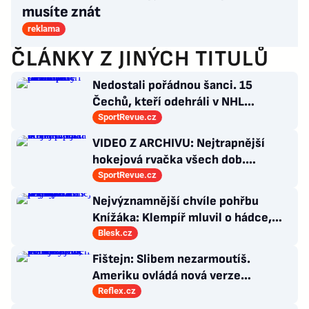
musíte znát
reklama
ČLÁNKY Z JINÝCH TITULŮ
Nedostali pořádnou šanci. 15
Čechů, kteří odehráli v NHL
maximálně dva zápasy
SportRevue.cz
VIDEO Z ARCHIVU: Nejtrapnější
hokejová rvačka všech dob.
Nepadla v ní ani rána
SportRevue.cz
Nejvýznamnější chvíle pohřbu
Knížáka: Klempíř mluvil o hádce,
Klaus vzýval rebelství a přišla i Sára
Blesk.cz
Saudková
Fištejn: Slibem nezarmoutíš.
Ameriku ovládá nová verze
komunismu, která chce měnit
Reflex.cz
zajeté pořádky