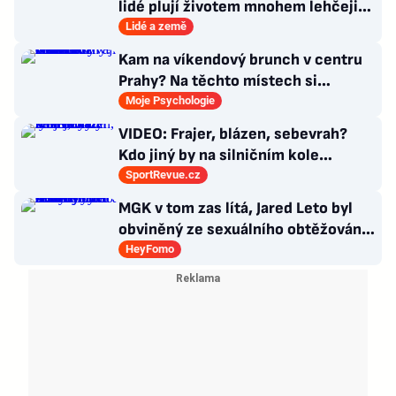
lidé plují životem mnohem lehčeji,
věci tolik neřeší
Lidé a země
Kam na víkendový brunch v centru
Prahy? Na těchto místech si
dlouhou snídani užívají i místní
Moje Psychologie
VIDEO: Frajer, blázen, sebevrah?
Kdo jiný by na silničním kole
dokázal tyhle triky?
SportRevue.cz
MGK v tom zas lítá, Jared Leto byl
obviněný ze sexuálního obtěžování
a zemřely Bonnie Tyler a Mary
HeyFomo
Morello