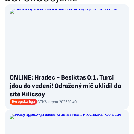
ONLINE: Hradec - Besiktas 0:1. Turci
jdou do vedení! Odražený míč uklidil do
sítě Kilicsoy
Evropská liga
ČTK
6. srpna 2026
20:40