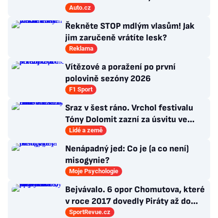
řekla, co si o tom myslí
Auto.cz
Řekněte STOP mdlým vlasům! Jak
jim zaručeně vrátíte lesk?
Reklama
Vítězové a poražení po první
polovině sezóny 2026
F1 Sport
Sraz v šest ráno. Vrchol festivalu
Tóny Dolomit zazní za úsvitu ve
3000 metrech
Lidé a země
Nenápadný jed: Co je (a co není)
misogynie?
Moje Psychologie
Bejvávalo. 6 opor Chomutova, které
v roce 2017 dovedly Piráty až do
semifinále play-off
SportRevue.cz