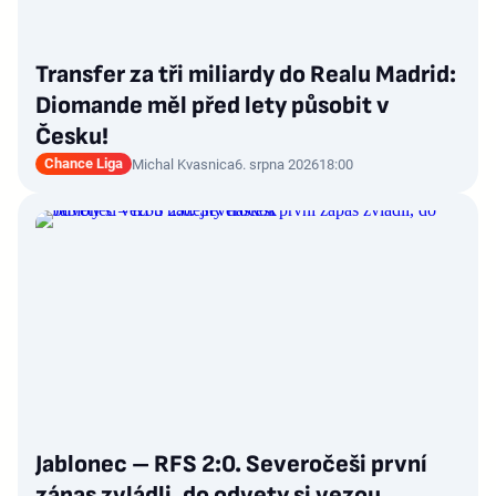
Transfer za tři miliardy do Realu Madrid:
Diomande měl před lety působit v
Česku!
Chance Liga
Michal Kvasnica
6. srpna 2026
18:00
Jablonec – RFS 2:0. Severočeši první
zápas zvládli, do odvety si vezou