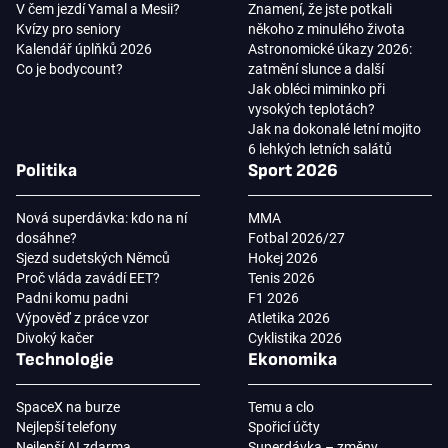
V čem jezdí Yamal a Mesii?
Znamení, že jste potkali
Kvízy pro seniory
někoho z minulého života
Kalendář úplňků 2026
Astronomické úkazy 2026:
Co je bodycount?
zatmění slunce a další
Jak obléci miminko při
vysokých teplotách?
Jak na dokonalé letní mojito
6 lehkých letních salátů
Politika
Sport 2026
Nová superdávka: kdo na ní
MMA
dosáhne?
Fotbal 2026/27
Sjezd sudetských Němců
Hokej 2026
Proč vláda zavádí EET?
Tenis 2026
Padni komu padni
F1 2026
Výpověď z práce vzor
Atletika 2026
Divoký kačer
Cyklistika 2026
Technologie
Ekonomika
SpaceX na burze
Temu a clo
Nejlepší telefony
Spořicí účty
Nejlepší AI zdarma
Superdávka – změny