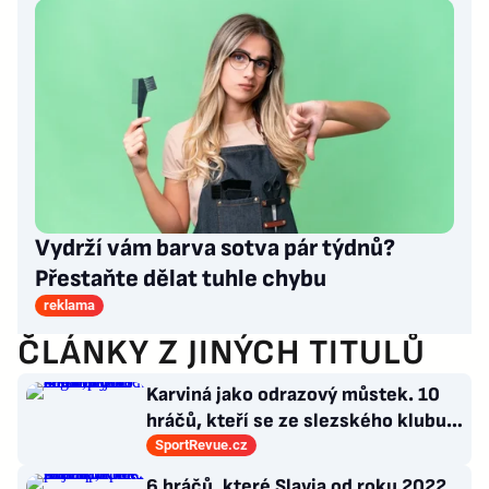
Vydrží vám barva sotva pár týdnů?
Přestaňte dělat tuhle chybu
reklama
ČLÁNKY Z JINÝCH TITULŮ
Karviná jako odrazový můstek. 10
hráčů, kteří se ze slezského klubu
probili k lukrativnímu angažmá
SportRevue.cz
6 hráčů, které Slavia od roku 2022