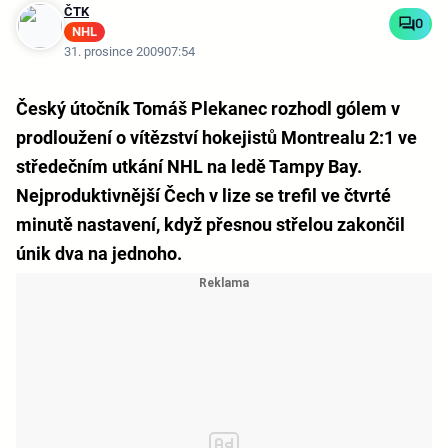
ČTK
0
NHL
31. prosince 2009
07:54
Český útočník Tomáš Plekanec rozhodl gólem v
prodloužení o vítězství hokejistů Montrealu 2:1 ve
středečním utkání NHL na ledě Tampy Bay.
Nejproduktivnější Čech v lize se trefil ve čtvrté
minutě nastavení, když přesnou střelou zakončil
únik dva na jednoho.