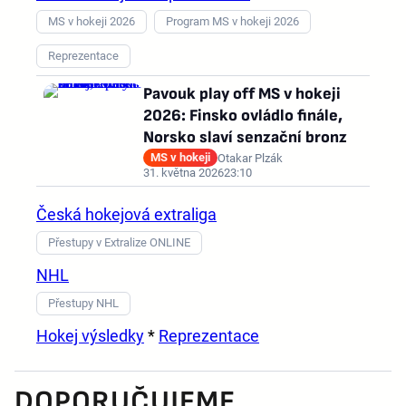
MS v hokeji 2026
Program MS v hokeji 2026
Reprezentace
Pavouk play off MS v hokeji
2026: Finsko ovládlo finále,
Norsko slaví senzační bronz
MS v hokeji
Otakar Plzák
31. května 2026
23:10
Česká hokejová extraliga
Přestupy v Extralize ONLINE
NHL
Přestupy NHL
Hokej výsledky
*
Reprezentace
DOPORUČUJEME