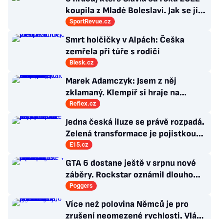
koupila z Mladé Boleslavi. Jak se jim
po přestupu do Edenu vedlo?
SportRevue.cz
Smrt holčičky v Alpách: Češka
zemřela při túře s rodiči
Blesk.cz
Marek Adamczyk: Jsem z něj
zklamaný. Klempíř si hraje na
ministra. Nestačí se tak tvářit, musí
Reflex.cz
zamakat
Jedna česká iluze se právě rozpadá.
Zelená transformace je pojistkou
proti chaosu
E15.cz
GTA 6 dostane ještě v srpnu nové
záběry. Rockstar oznámil dlouho
očekávanou prezentaci
Poggers
Více než polovina Němců je pro
zrušení neomezené rychlosti. Vláda