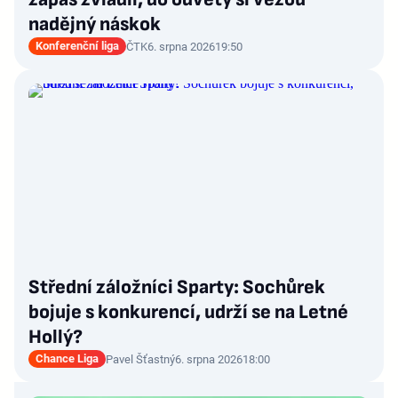
nadějný náskok
Konferenční liga
ČTK
6. srpna 2026
19:50
Střední záložníci Sparty: Sochůrek
bojuje s konkurencí, udrží se na Letné
Hollý?
Chance Liga
Pavel Šťastný
6. srpna 2026
18:00