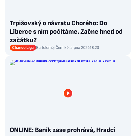
Trpišovský o návratu Chorého: Do
Liberce s ním počítáme. Začne hned od
začátku?
Chance Liga
Bartoloměj Černík
9. srpna 2026
18:20
ONLINE: Baník zase prohrává, Hradci