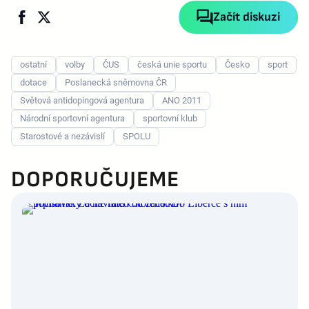
Začít diskuzi
ostatní
volby
ČUS
česká unie sportu
Česko
sport
dotace
Poslanecká sněmovna ČR
Světová antidopingová agentura
ANO 2011
Národní sportovní agentura
sportovní klub
Starostové a nezávislí
SPOLU
DOPORUČUJEME