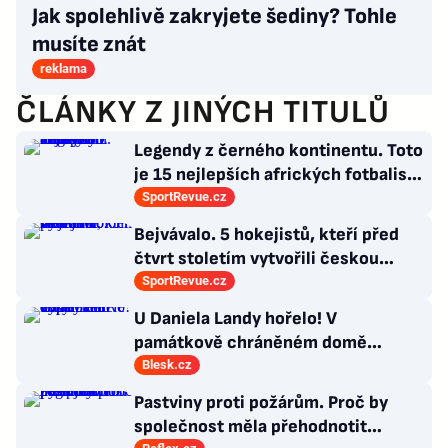
Jak spolehlivě zakryjete šediny? Tohle
musíte znát
reklama
ČLÁNKY Z JINÝCH TITULŮ
Legendy z černého kontinentu. Toto
je 15 nejlepších afrických fotbalistů
všech dob
SportRevue.cz
Bejvávalo. 5 hokejistů, kteří před
čtvrt stoletím vytvořili českou
kolonii v Ottawě
SportRevue.cz
U Daniela Landy hořelo! V
památkově chráněném domě
vypalovali vosy
Blesk.cz
Pastviny proti požárům. Proč by
společnost měla přehodnotit