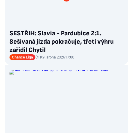
SESTŘIH: Slavia - Pardubice 2:1.
Sešívaná jízda pokračuje, třetí výhru
zařídil Chytil
Chance Liga
ČTK
9. srpna 2026
17:00