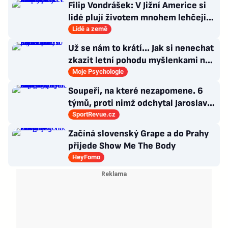
Filip Vondrášek: V Jižní Americe si
lidé plují životem mnohem lehčeji,
věci tolik neřeší
Lidé a země
Už se nám to krátí... Jak si nenechat
zkazit letní pohodu myšlenkami na
zářijový zápřah?
Moje Psychologie
Soupeři, na které nezapomene. 6
týmů, proti nimž odchytal Jaroslav
Drobný nejvíc zápasů v kariéře
SportRevue.cz
Začíná slovenský Grape a do Prahy
přijede Show Me The Body
HeyFomo