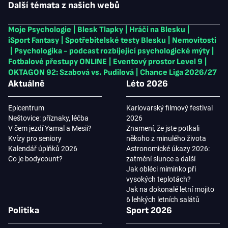
Další témata z našich webů
Moje Psychologie
|
Blesk Tlapky
|
Hráči na Blesku
|
iSport Fantasy
|
Spotřebitelské testy Blesku
|
Nemovitosti
|
Psychologika - podcast rozbíjející psychologické mýty
|
Fotbalové přestupy ONLINE
|
Eventový prostor Level 9
|
OKTAGON 92: Szabová vs. Pudilová
|
Chance Liga 2026/27
Aktuálně
Léto 2026
Epicentrum
Karlovarský filmový festival
Neštovice: příznaky, léčba
2026
V čem jezdí Yamal a Mesii?
Znamení, že jste potkali
Kvízy pro seniory
někoho z minulého života
Kalendář úplňků 2026
Astronomické úkazy 2026:
Co je bodycount?
zatmění slunce a další
Jak obléci miminko při
vysokých teplotách?
Jak na dokonalé letní mojito
6 lehkých letních salátů
Politika
Sport 2026