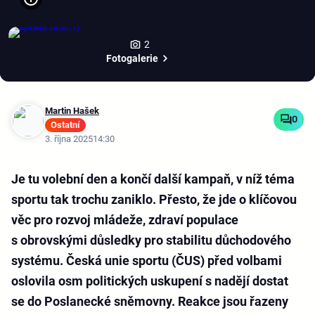
2
Fotogalerie
Martin Hašek
0
Ostatní
3. října 2025
14:30
Je tu volební den a končí další kampaň, v níž téma
sportu tak trochu zaniklo. Přesto, že jde o klíčovou
věc pro rozvoj mládeže, zdraví populace
s obrovskými důsledky pro stabilitu důchodového
systému. Česká unie sportu (ČUS) před volbami
oslovila osm politických uskupení s nadějí dostat
se do Poslanecké sněmovny. Reakce jsou řazeny