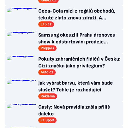
negativní postoj vůči zemědělství?
Reflex.cz
Coca-Cola mizí z regálů obchodů,
tekuté zlato znovu zdraží. A
oblíbená farma mezitím změnila
E15.cz
majitele
Samsung okouzlil Prahu dronovou
show k odstartování prodeje
nových produktů
Poggers
Pokuty zahraničních řidičů v Česku:
Cizí značka jako privilegium?
Auto.cz
Jak vybrat barvu, která vám bude
slušet? Tohle je rozhodující
Reklama
Gasly: Nová pravidla zašla příliš
daleko
F1 Sport