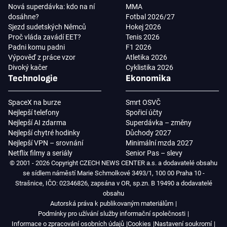
Nová superdávka: kdo na ní
MMA
dosáhne?
Fotbal 2026/27
Sjezd sudetských Němců
Hokej 2026
Proč vláda zavádí EET?
Tenis 2026
Padni komu padni
F1 2026
Výpověď z práce vzor
Atletika 2026
Divoký kačer
Cyklistika 2026
Technologie
Ekonomika
SpaceX na burze
Smrt OSVČ
Nejlepší telefony
Spořicí účty
Nejlepší AI zdarma
Superdávka – změny
Nejlepší chytré hodinky
Důchody 2027
Nejlepší VPN – srovnání
Minimální mzda 2027
Netflix filmy a seriály
Senior Pas – slevy
© 2001 - 2026 Copyright CZECH NEWS CENTER a.s. a dodavatelé obsahu
se sídlem náměstí Marie Schmolkové 3493/1, 100 00 Praha 10 -
Strašnice, IČO: 02346826, zapsána v OR, sp.zn. B 19490 a dodavatelé
obsahu
Autorská práva k publikovaným materiálům
Podmínky pro užívání služby informační společnosti
Informace o zpracování osobních údajů
Cookies
Nastavení soukromí