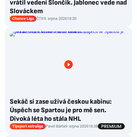
vrátil vedení Slončík. Jablonec vede nad
Slováckem
Chance Liga
ČTK
9. srpna 2026
18:30
Sekáč si zase užívá českou kabinu:
Úspěch se Spartou je pro mě sen.
Divoká léta ho stála NHL
Tipsport extraliga
Pavel Bárta
9. srpna 2026
18:38