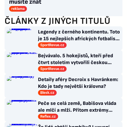
musíte znát
reklama
ČLÁNKY Z JINÝCH TITULŮ
Legendy z černého kontinentu. Toto
je 15 nejlepších afrických fotbalistů
všech dob
SportRevue.cz
Bejvávalo. 5 hokejistů, kteří před
čtvrt stoletím vytvořili českou
kolonii v Ottawě
SportRevue.cz
Detaily aféry Decroix s Havránkem:
Kdo je tady největší královna?
Blesk.cz
Peče se celá země, Babišova vláda
ale mlčí a mlží. Přitom extrémy
počasí jsou trvalými problémy
Reflex.cz
Česka