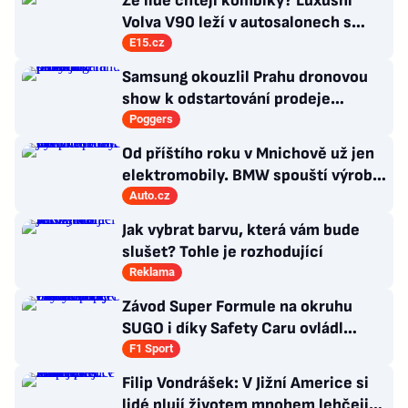
Že lidé chtějí kombíky? Luxusní
Volva V90 leží v autosalonech s
milionovou slevou
E15.cz
Samsung okouzlil Prahu dronovou
show k odstartování prodeje
nových produktů
Poggers
Od příštího roku v Mnichově už jen
elektromobily. BMW spouští výrobu
sedanu i3
Auto.cz
Jak vybrat barvu, která vám bude
slušet? Tohle je rozhodující
Reklama
Závod Super Formule na okruhu
SUGO i díky Safety Caru ovládl
Fukuzumi. Staněk po chybě nedojel
F1 Sport
Filip Vondrášek: V Jižní Americe si
lidé plují životem mnohem lehčeji,