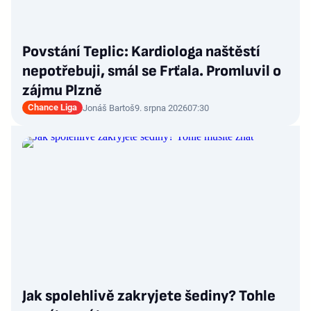
Povstání Teplic: Kardiologa naštěstí
nepotřebuji, smál se Frťala. Promluvil o
zájmu Plzně
Chance Liga
Jonáš Bartoš
9. srpna 2026
07:30
Jak spolehlivě zakryjete šediny? Tohle