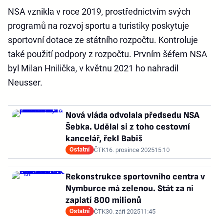
NSA vznikla v roce 2019, prostřednictvím svých
programů na rozvoj sportu a turistiky poskytuje
sportovní dotace ze státního rozpočtu. Kontroluje
také použití podpory z rozpočtu. Prvním šéfem NSA
byl Milan Hnilička, v květnu 2021 ho nahradil
Neusser.
Nová vláda odvolala předsedu NSA
Šebka. Udělal si z toho cestovní
kancelář, řekl Babiš
Ostatní
ČTK
16. prosince 2025
15:10
Rekonstrukce sportovního centra v
Nymburce má zelenou. Stát za ni
zaplatí 800 milionů
Ostatní
ČTK
30. září 2025
11:45