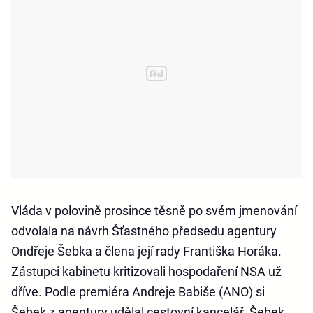
Vláda v polovině prosince těsně po svém jmenování
odvolala na návrh Šťastného předsedu agentury
Ondřeje Šebka a člena její rady Františka Horáka.
Zástupci kabinetu kritizovali hospodaření NSA už
dříve. Podle premiéra Andreje Babiše (ANO) si
Šebek z agentury udělal cestovní kancelář. Šebek