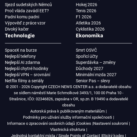
Sjezd sudetských Němců
Hokej 2026
Proč vláda zavádí EET?
Tenis 2026
Padni komu padni
F1 2026
Výpověď z práce vzor
Atletika 2026
Divoký kačer
Cyklistika 2026
Technologie
Ekonomika
SpaceX na burze
Smrt OSVČ
Nejlepší telefony
Spořicí účty
Nejlepší AI zdarma
Superdávka – změny
Nejlepší chytré hodinky
Důchody 2027
Nejlepší VPN – srovnání
Minimální mzda 2027
Netflix filmy a seriály
Senior Pas – slevy
© 2001 - 2026 Copyright CZECH NEWS CENTER a.s. a dodavatelé obsahu
se sídlem náměstí Marie Schmolkové 3493/1, 100 00 Praha 10 -
Strašnice, IČO: 02346826, zapsána v OR, sp.zn. B 19490 a dodavatelé
obsahu
Autorská práva k publikovaným materiálům
Podmínky pro užívání služby informační společnosti
Informace o zpracování osobních údajů
Cookies
Nastavení soukromí
Vlastnická struktura
Jednotná kontaktní místa / Single Points of Contact
Etický kodex