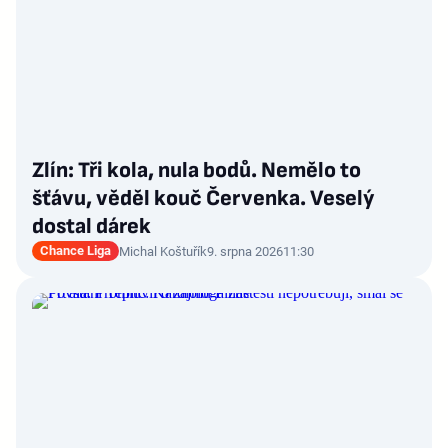
Zlín: Tři kola, nula bodů. Nemělo to
šťávu, věděl kouč Červenka. Veselý
dostal dárek
Chance Liga
Michal Koštuřík
9. srpna 2026
11:30