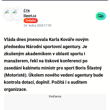
ČTK
iSport.cz
1
Ostatní
26. ledna 2026
17:55
Vláda dnes jmenovala Karla Kováře novým
předsedou Národní sportovní agentury. Je
zkušeným akademikem v oblasti sportu i
manažerem, řekl na tiskové konferenci po
zasedání kabinetu ministr pro sport Boris Šťastný
(Motoristé). Úkolem nového vedení agentury bude
kontrola dotací, doplnil. Počítá i s auditem
organizace.