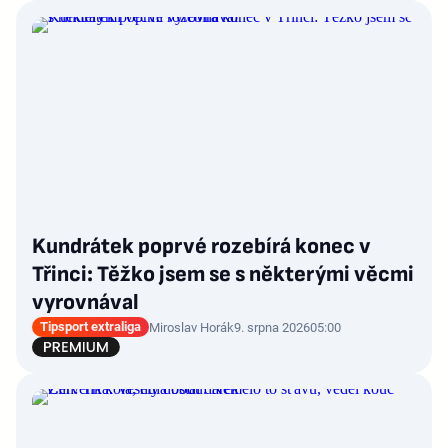
Kundrátek poprvé rozebírá konec v
Třinci: Těžko jsem se s některými věcmi
vyrovnával
Tipsport extraliga
Miroslav Horák
9. srpna 2026
05:00