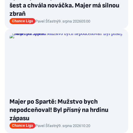
šest a chvála nováčka. Majer má silnou
zbraň
Chance Liga
Pavel Šťastný
9. srpna 2026
05:00
Majer po Spartě: Mužstvo bych
nepodceňoval! Byl přísný na hrdinu
zápasu
Chance Liga
Pavel Šťastný
9. srpna 2026
10:20