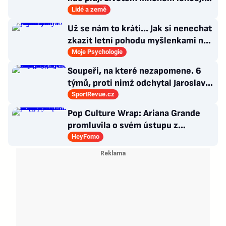
věci tolik neřeší
Lidé a země
Už se nám to krátí... Jak si nenechat
zkazit letní pohodu myšlenkami na
zářijový zápřah?
Moje Psychologie
Soupeři, na které nezapomene. 6
týmů, proti nimž odchytal Jaroslav
Drobný nejvíc zápasů v kariéře
SportRevue.cz
Pop Culture Wrap: Ariana Grande
promluvila o svém ústupu z
veřejného života a Sophia z
HeyFomo
KATSEYE si dává pauzu od skupiny