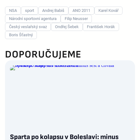
NSA
sport
Andrej Babiš
ANO 2011
Karel Kovář
Národní sportovní agentura
Filip Neusser
Český veslařský svaz
Ondřej Šebek
František Horák
Boris Šťastný
DOPORUČUJEME
Sparta po kolapsu v Boleslavi: minus