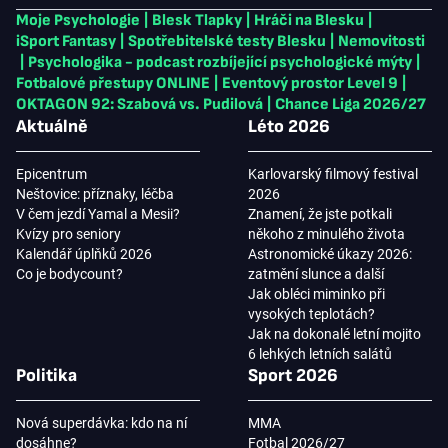
Moje Psychologie
|
Blesk Tlapky
|
Hráči na Blesku
|
iSport Fantasy
|
Spotřebitelské testy Blesku
|
Nemovitosti
|
Psychologika - podcast rozbíjející psychologické mýty
|
Fotbalové přestupy ONLINE
|
Eventový prostor Level 9
|
OKTAGON 92: Szabová vs. Pudilová
|
Chance Liga 2026/27
Aktuálně
Léto 2026
Epicentrum
Karlovarský filmový festival
Neštovice: příznaky, léčba
2026
V čem jezdí Yamal a Mesii?
Znamení, že jste potkali
Kvízy pro seniory
někoho z minulého života
Kalendář úplňků 2026
Astronomické úkazy 2026:
Co je bodycount?
zatmění slunce a další
Jak obléci miminko při
vysokých teplotách?
Jak na dokonalé letní mojito
6 lehkých letních salátů
Politika
Sport 2026
Nová superdávka: kdo na ní
MMA
dosáhne?
Fotbal 2026/27