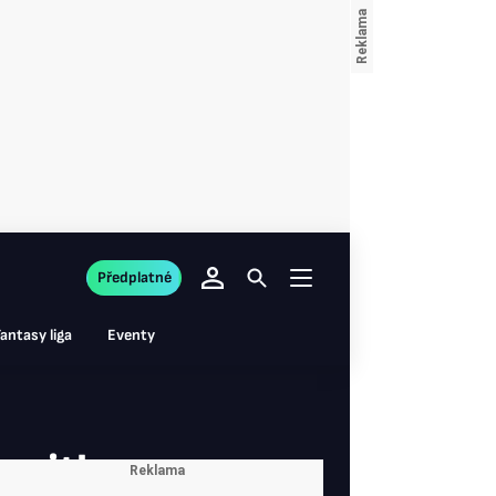
Předplatné
antasy liga
Eventy
voritky