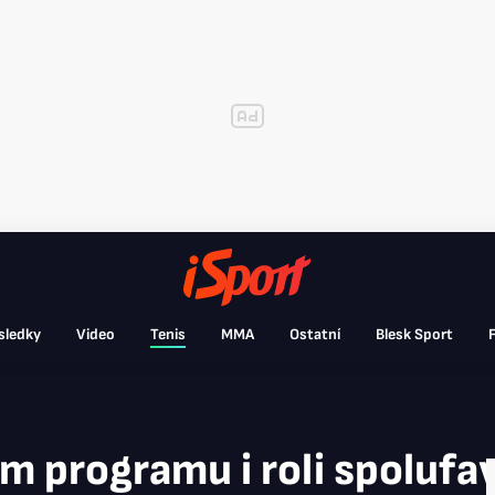
sledky
Video
Tenis
MMA
Ostatní
Blesk Sport
F
m programu i roli spolufa