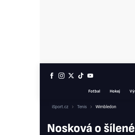
Fotbal
Hokej
Vý
iSport.cz
Tenis
Wimbledon
Nosková o šílené