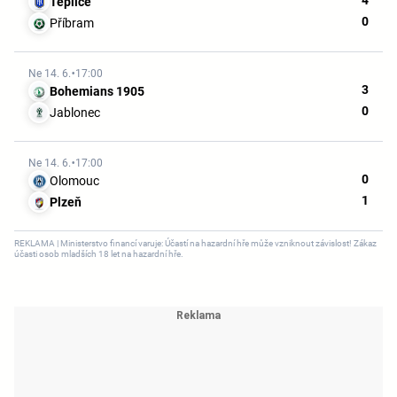
4
Teplice
0
Příbram
Ne 14. 6.
17:00
3
Bohemians 1905
0
Jablonec
Ne 14. 6.
17:00
0
Olomouc
1
Plzeň
REKLAMA | Ministerstvo financí varuje: Účastí na hazardní hře může vzniknout závislost! Zákaz
účasti osob mladších 18 let na hazardní hře.