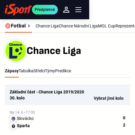
Předplatné
Fotbal
Chance Liga
Chance Národní Liga
MOL Cup
Reprezent
Chance Liga
Zápasy
Tabulka
Střelci
Týmy
Predikce
Základní část - Chance Liga 2019/2020
30. kolo
Vybrat jiné kolo
Ne 14. 6.
17:00
0
Slovácko
2
Sparta