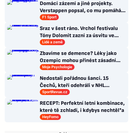
Domácí zázemí a jiné projekty.
Verstappen popsal, co mu pomáhá
se soustředit na závodění
F1 Sport
Sraz v šest ráno. Vrchol festivalu
Tóny Dolomit zazní za úsvitu ve
3000 metrech
Lidé a země
Zbavíme se demence? Léky jako
Ozempic mohou přinést zásadní
průlom v léčbě Alzheimerovy
Moje Psychologie
choroby
Nedostali pořádnou šanci. 15
Čechů, kteří odehráli v NHL
maximálně dva zápasy
SportRevue.cz
RECEPT: Perfektní letní kombinace,
které tě zchladí, i kdybys nechtěl*a
HeyFomo