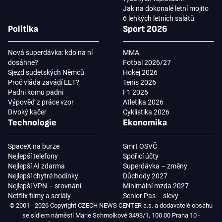
Jak na dokonalé letní mojito
6 lehkých letních salátů
Politika
Sport 2026
Nová superdávka: kdo na ní
MMA
dosáhne?
Fotbal 2026/27
Sjezd sudetských Němců
Hokej 2026
Proč vláda zavádí EET?
Tenis 2026
Padni komu padni
F1 2026
Výpověď z práce vzor
Atletika 2026
Divoký kačer
Cyklistika 2026
Technologie
Ekonomika
SpaceX na burze
Smrt OSVČ
Nejlepší telefony
Spořicí účty
Nejlepší AI zdarma
Superdávka – změny
Nejlepší chytré hodinky
Důchody 2027
Nejlepší VPN – srovnání
Minimální mzda 2027
Netflix filmy a seriály
Senior Pas – slevy
© 2001 - 2026 Copyright CZECH NEWS CENTER a.s. a dodavatelé obsahu
se sídlem náměstí Marie Schmolkové 3493/1, 100 00 Praha 10 -