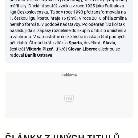
měřit síly. Oficiální soutěž vznikla v roce 1925 jako Fotbalová
liga Československa. Ta se v roce 1993 přetransformovala na
1. českou ligu, kterou hraje 16 týmů. V roce 2018 přišla změna
herního formátu v podobě nadstavby. Po odehrání 30 kol tak
následují další zápasy rozdělené do skupin o titul, o umístění a
o záchranu. V samostatné české historii získalo titul pouhých
pět klubů. Čtrnáctkrát zvítězila
Sparta
, devětkrát
Slavia
,
šestkrát
Viktoria Plzeň
, třikrát
Slovan Liberec
a jednou se
radoval
Baník Ostrava
.