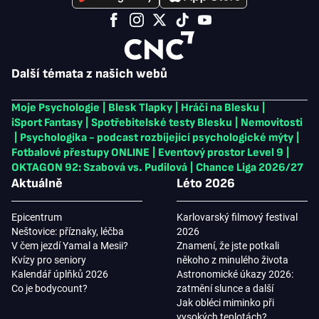
Další témata z našich webů
Moje Psychologie
|
Blesk Tlapky
|
Hráči na Blesku
|
iSport Fantasy
|
Spotřebitelské testy Blesku
|
Nemovitosti
|
Psychologika - podcast rozbíjející psychologické mýty
|
Fotbalové přestupy ONLINE
|
Eventový prostor Level 9
|
OKTAGON 92: Szabová vs. Pudilová
|
Chance Liga 2026/27
Aktuálně
Léto 2026
Epicentrum
Karlovarský filmový festival
Neštovice: příznaky, léčba
2026
V čem jezdí Yamal a Mesii?
Znamení, že jste potkali
Kvízy pro seniory
někoho z minulého života
Kalendář úplňků 2026
Astronomické úkazy 2026:
Co je bodycount?
zatmění slunce a další
Jak obléci miminko při
vysokých teplotách?