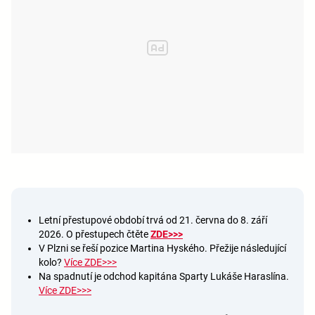
Letní přestupové období trvá od 21. června do 8. září
2026. O přestupech čtěte
ZDE>>>
V Plzni se řeší pozice Martina Hyského. Přežije následující
kolo?
Více ZDE>>>
Na spadnutí je odchod kapitána Sparty Lukáše Haraslína.
Více ZDE>>>