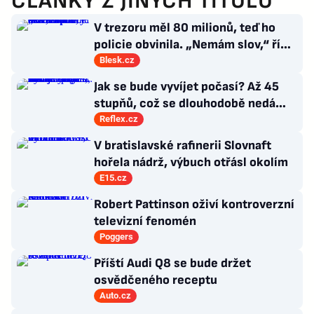
ČLÁNKY Z JINÝCH TITULŮ
V trezoru měl 80 milionů, teď ho
policie obvinila. „Nemám slov,“ říká
exšéf Správy železnic
Blesk.cz
Jak se bude vyvíjet počasí? Až 45
stupňů, což se dlouhodobě nedá
vydržet, varuje klimatolog Radim
Reflex.cz
Tolasz
V bratislavské rafinerii Slovnaft
hořela nádrž, výbuch otřásl okolím
E15.cz
Robert Pattinson oživí kontroverzní
televizní fenomén
Poggers
Příští Audi Q8 se bude držet
osvědčeného receptu
Auto.cz