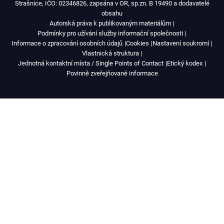
Strašnice, IČO: 02346826, zapsána v OR, sp.zn. B 19490 a dodavatelé
obsahu
Autorská práva k publikovaným materiálům
Podmínky pro užívání služby informační společnosti
Informace o zpracování osobních údajů
Cookies
Nastavení soukromí
Vlastnická struktura
Jednotná kontaktní místa / Single Points of Contact
Etický kodex
Povinně zveřejňované informace