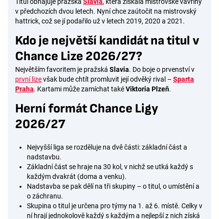
Titul obhajuje pražská
Slavia
, která získala mistrovské vavříny
v předchozích dvou letech. Nyní chce zaútočit na mistrovský
hattrick, což se jí podařilo už v letech 2019, 2020 a 2021.
Kdo je největší kandidát na titul v
Chance Lize 2026/27?
Největším favoritem je pražská
Slavia
. Do boje o prvenství v
první lize
však bude chtít promluvit její odvěký rival –
Sparta
Praha
. Kartami může zamíchat také
Viktoria Plzeň
.
Herní formát Chance Ligy
2026/27
Nejvyšší liga se rozděluje na dvě části: základní část a
nadstavbu.
Základní část se hraje na 30 kol, v nichž se utká každý s
každým dvakrát (doma a venku).
Nadstavba se pak dělí na tři skupiny – o titul, o umístění a
o záchranu.
Skupina o titul je určena pro týmy na 1. až 6. místě. Celky v
ní hrají jednokolově každý s každým a nejlepší z nich získá