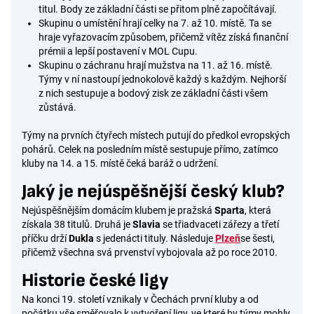
titul. Body ze základní části se přitom plně započítávají.
Skupinu o umístění hrají celky na 7. až 10. místě. Ta se
hraje vyřazovacím způsobem, přičemž vítěz získá finanční
prémii a lepší postavení v MOL Cupu.
Skupinu o záchranu hrají mužstva na 11. až 16. místě.
Týmy v ní nastoupí jednokolově každý s každým. Nejhorší
z nich sestupuje a bodový zisk ze základní části všem
zůstává.
Týmy na prvních čtyřech místech putují do předkol evropských
pohárů. Celek na posledním místě sestupuje přímo, zatímco
kluby na 14. a 15. místě čeká baráž o udržení.
Jaký je nejúspěšnější český klub?
Nejúspěšnějším domácím klubem je pražská
Sparta
, která
získala 38 titulů. Druhá je
Slavia
se třiadvaceti zářezy a třetí
příčku drží
Dukla
s jedenácti tituly. Následuje
Plzeň
se šesti,
přičemž všechna svá prvenství vybojovala až po roce 2010.
Historie české ligy
Na konci 19. století vznikaly v Čechách první kluby a od
počátku vše směřovalo k vytvoření ligy, ve které by týmy mohly