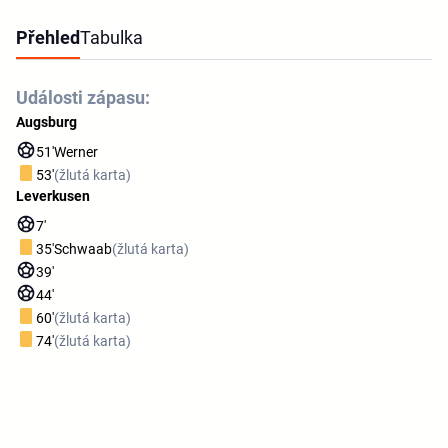
Přehled
Tabulka
Události zápasu:
Augsburg
51'
Werner
53'
(žlutá karta)
Leverkusen
7'
35'
Schwaab
(žlutá karta)
39'
44'
60'
(žlutá karta)
74'
(žlutá karta)