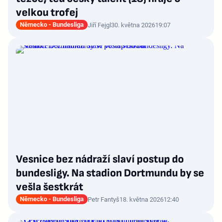
velkou trofej
Německo - Bundesliga
Jiří Fejgl
30. května 2026
19:07
Vesnice bez nádraží slaví postup do
bundesligy. Na stadion Dortmundu by se
vešla šestkrát
Německo - Bundesliga
Petr Fantyš
18. května 2026
12:40