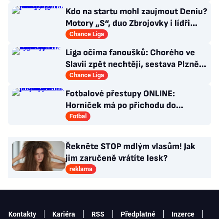
Kdo na startu mohl zaujmout Deniu?
Motory „S“, duo Zbrojovky i lídři
pohárových zástupců
Chance Liga
Liga očima fanoušků: Chorého ve
Slavii zpět nechtějí, sestava Plzně
vytažená z klobouku
Chance Liga
Fotbalové přestupy ONLINE:
Horníček má po příchodu do
Newcastlu nového trenéra
Fotbal
Řekněte STOP mdlým vlasům! Jak
jim zaručeně vrátíte lesk?
reklama
Kontakty
Kariéra
RSS
Předplatné
Inzerce