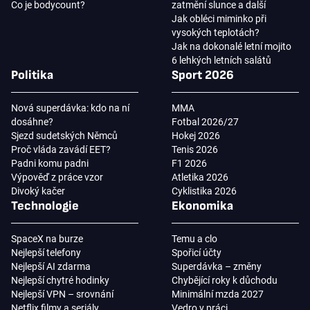
Co je bodycount?
zatmění slunce a další
Jak obléci miminko při
vysokých teplotách?
Jak na dokonalé letní mojito
6 lehkých letních salátů
Politika
Sport 2026
Nová superdávka: kdo na ní
MMA
dosáhne?
Fotbal 2026/27
Sjezd sudetských Němců
Hokej 2026
Proč vláda zavádí EET?
Tenis 2026
Padni komu padni
F1 2026
Výpověď z práce vzor
Atletika 2026
Divoký kačer
Cyklistika 2026
Technologie
Ekonomika
SpaceX na burze
Temu a clo
Nejlepší telefony
Spořicí účty
Nejlepší AI zdarma
Superdávka – změny
Nejlepší chytré hodinky
Chybějící roky k důchodu
Nejlepší VPN – srovnání
Minimální mzda 2027
Netflix filmy a seriály
Vedro v práci