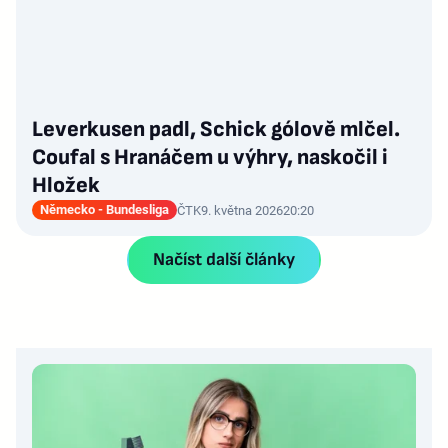
Leverkusen padl, Schick gólově mlčel.
Coufal s Hranáčem u výhry, naskočil i
Hložek
Německo - Bundesliga
ČTK
9. května 2026
20:20
Načíst další články