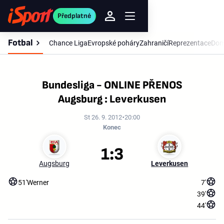
Předplatné
Fotbal
Chance Liga
Evropské poháry
Zahraničí
Reprezentace
Dom
Bundesliga - ONLINE PŘENOS
Augsburg : Leverkusen
St 26. 9. 2012
20:00
Konec
1:3
Augsburg
Leverkusen
51'
Werner
7'
39'
44'