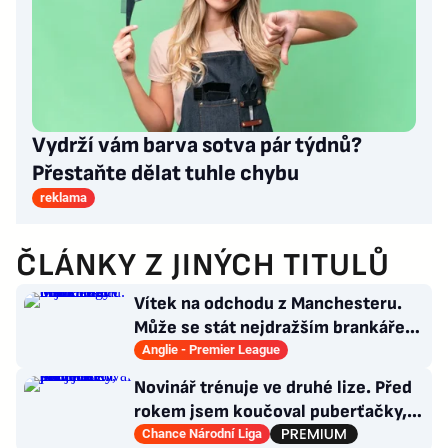
Vydrží vám barva sotva pár týdnů?
Přestaňte dělat tuhle chybu
reklama
ČLÁNKY Z JINÝCH TITULŮ
Vítek na odchodu z Manchesteru.
Může se stát nejdražším brankářem
v historii ligy
Anglie - Premier League
Novinář trénuje ve druhé lize. Před
rokem jsem koučoval puberťačky,
směje se Mathauser
Chance Národní Liga