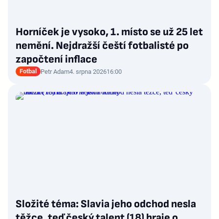
Horníček je vysoko, 1. místo se už 25 let
nemění. Nejdražší čeští fotbalisté po
započtení inflace
Fotbal
Petr Adam
4. srpna 2026
16:00
Složité téma: Slavia jeho odchod nesla
těžce, teď český talent (18) hraje o