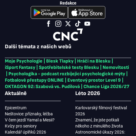
Redakce
Další témata z našich webů
Moje Psychologie
|
Blesk Tlapky
|
Hráči na Blesku
|
iSport Fantasy
|
Spotřebitelské testy Blesku
|
Nemovitosti
|
Psychologika - podcast rozbíjející psychologické mýty
|
Fotbalové přestupy ONLINE
|
Eventový prostor Level 9
|
OKTAGON 92: Szabová vs. Pudilová
|
Chance Liga 2026/27
Aktuálně
Léto 2026
Epicentrum
Karlovarský filmový festival
Neštovice: příznaky, léčba
2026
V čem jezdí Yamal a Mesii?
Znamení, že jste potkali
Kvízy pro seniory
někoho z minulého života
Kalendář úplňků 2026
Astronomické úkazy 2026: