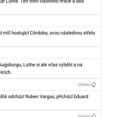
ř Luthe. Ten trefil vlastního hráče a oba
l míč hostující Córdoba, svou následnou střelu
gsburgu, Luthe si ale včas vyběhl a na
icích.
Střídání
iště odchází Ruben Vargas, přichází Eduard
Střídání