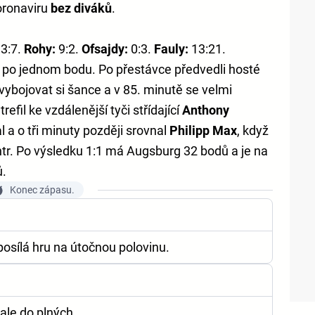
koronaviru
bez diváků
.
3:7.
Rohy:
9:2.
Ofsajdy:
0:3.
Fauly:
13:21.
í po jednom bodu. Po přestávce předvedli hosté
 vybojovat si šance a v 85. minutě se velmi
trefil ke vzdálenější tyči střídající
Anthony
 a o tři minuty později srovnal
Philipp Max
, když
tr. Po výsledku 1:1 má Augsburg 32 bodů a je na
ů.
Konec zápasu.
osílá hru na útočnou polovinu.
 ale do plných.