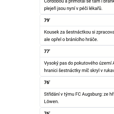
Córdobou a přimotal se tam i branká
plejeři jsou nyní v péči lékařů.
79’
Kousek za šestnáctkou si zpracova
ale opřel o bránícího hráče.
77’
Vysoký pas do pokutového území Au
hranici šestnáctky míč skryl v rukav
76’
Střídání v týmu FC Augsburg: ze hř
Löwen.
76’