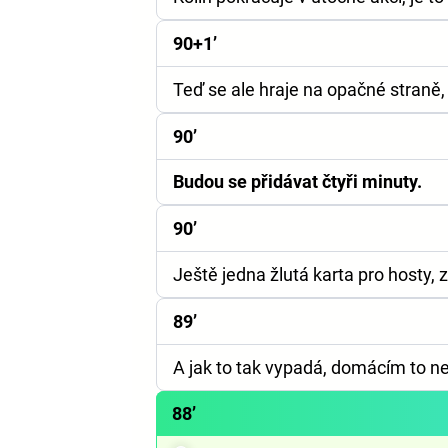
90+1’
Teď se ale hraje na opačné straně,
90’
Budou se přidávat čtyři minuty.
90’
Ještě jedna žlutá karta pro hosty, 
89’
A jak to tak vypadá, domácím to ne
88’