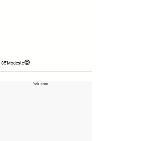
85'
Modeste