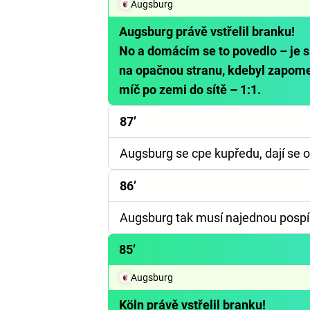
Augsburg
Augsburg právě vstřelil branku!
No a domácím se to povedlo – je sr
na opačnou stranu, kdebyl zapome
míč po zemi do sítě – 1:1.
87’
Augsburg se cpe kupředu, dají se 
86’
Augsburg tak musí najednou pospíc
85’
Augsburg
Köln právě vstřelil branku!