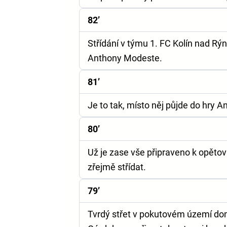
82’
Střídání v týmu 1. FC Kolín nad Rý
Anthony Modeste.
81’
Je to tak, místo něj půjde do hry 
80’
Už je zase vše připraveno k opětov
zřejmě střídat.
79’
Tvrdý střet v pokutovém území dom