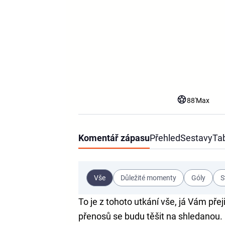
88'
Max
Komentář zápasu
Přehled
Sestavy
Ta
Vše
Důležité momenty
Góly
S
To je z tohoto utkání vše, já Vám pře
přenosů se budu těšit na shledanou.