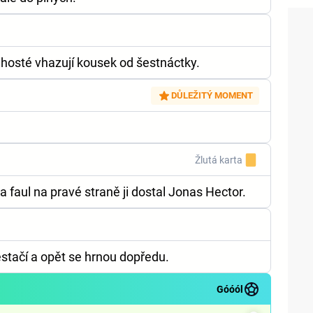
 hosté vhazují kousek od šestnáctky.
DŮLEŽITÝ MOMENT
Žlutá karta
za faul na pravé straně ji dostal Jonas Hector.
stačí a opět se hrnou dopředu.
Góóól