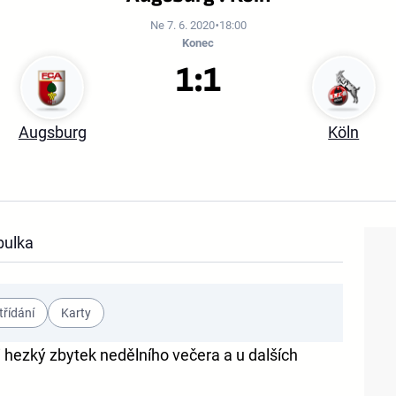
Ne 7. 6. 2020
18:00
Konec
1:1
Augsburg
Köln
bulka
třídání
Karty
ji hezký zbytek nedělního večera a u dalších