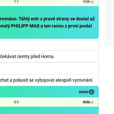
1
:
1
Köln
ovnáno. Táhlý entr z pravé strany se dostal až
nutý PHILIPP MAX a ten ranou z první poslal
očekávat centry před Horna.
hat a pokusit se vybojovat alespoň vyrovnání.
Góóól
0
:
1
Köln