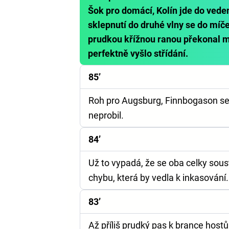
Šok pro domácí, Kolín jde do vede
sklepnutí do druhé vlny se do mí
prudkou křížnou ranou překonal m
perfektně vyšlo střídání.
85’
Roh pro Augsburg, Finnbogason se
neprobil.
84’
Už to vypadá, že se oba celky sous
chybu, která by vedla k inkasování.
83’
Až příliš prudký pas k brance host