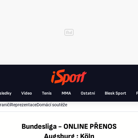
sledky
Video
Tenis
MMA
Ostatní
Blesk Sport
F
raničí
Reprezentace
Domácí soutěže
Bundesliga - ONLINE PŘENOS
Augsburg : Köln