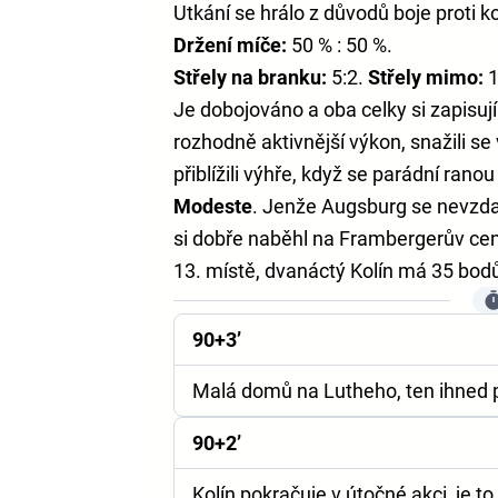
Utkání se hrálo z důvodů boje proti 
Držení míče:
50 % : 50 %.
Střely na branku:
5:2.
Střely mimo:
1
Je dobojováno a oba celky si zapisuj
rozhodně aktivnější výkon, snažili se
přiblížili výhře, když se parádní ranou 
Modeste
. Jenže Augsburg se nevzdal
si dobře naběhl na Frambergerův cen
13. místě, dvanáctý Kolín má 35 bod
90+3’
Malá domů na Lutheho, ten ihned p
90+2’
Kolín pokračuje v útočné akci, je to