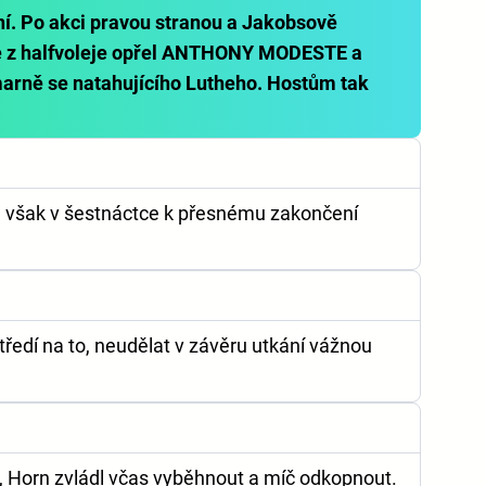
ní. Po akci pravou stranou a Jakobsově
če z halfvoleje opřel ANTHONY MODESTE a
arně se natahujícího Lutheho. Hostům tak
 však v šestnáctce k přesnému zakončení
tředí na to, neudělat v závěru utkání vážnou
ů, Horn zvládl včas vyběhnout a míč odkopnout.