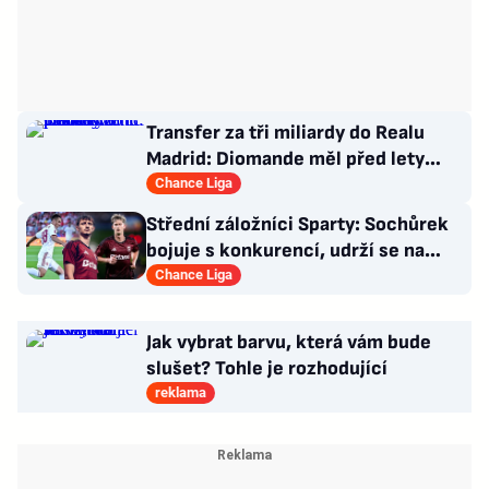
Transfer za tři miliardy do Realu
Madrid: Diomande měl před lety
působit v Česku!
Chance Liga
Střední záložníci Sparty: Sochůrek
bojuje s konkurencí, udrží se na
Letné Hollý?
Chance Liga
Jak vybrat barvu, která vám bude
slušet? Tohle je rozhodující
reklama