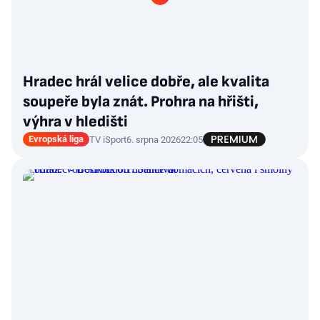
Hradec hrál velice dobře, ale kvalita
soupeře byla znát. Prohra na hřišti,
výhra v hledišti
Evropská liga
TV iSport
6. srpna 2026
22:05