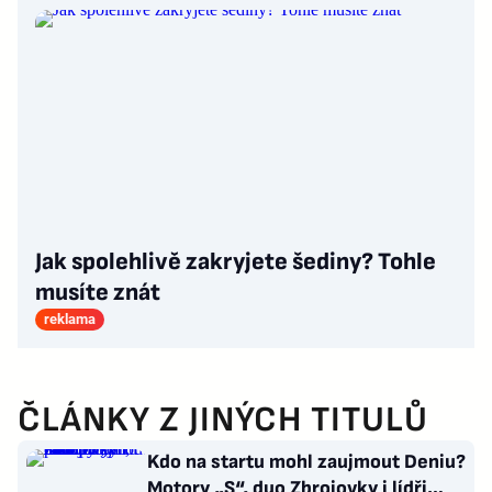
Jak spolehlivě zakryjete šediny? Tohle
musíte znát
reklama
ČLÁNKY Z JINÝCH TITULŮ
Kdo na startu mohl zaujmout Deniu?
Motory „S“, duo Zbrojovky i lídři