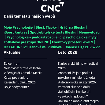
Další témata z našich webů
Moje Psychologie
|
Blesk Tlapky
|
Hráči na Blesku
|
iSport Fantasy
|
Spotřebitelské testy Blesku
|
Nemovitosti
|
Psychologika - podcast rozbíjející psychologické mýty
|
Fotbalové přestupy ONLINE
|
Eventový prostor Level 9
|
OKTAGON 92: Szabová vs. Pudilová
|
Chance Liga 2026/27
Aktuálně
Léto 2026
Epicentrum
Karlovarský filmový festival
Neštovice: příznaky, léčba
2026
V čem jezdí Yamal a Mesii?
Znamení, že jste potkali
Kvízy pro seniory
někoho z minulého života
Kalendář úplňků 2026
Astronomické úkazy 2026:
Co je bodycount?
zatmění slunce a další
Jak obléci miminko při
vysokých teplotách?
Jak na dokonalé letní mojito