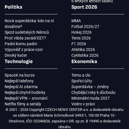
6 lehkých letních salátů
Politika
Sport 2026
Nová superdávka: kdo na ní
MMA
dosáhne?
Fotbal 2026/27
Sjezd sudetských Němců
Hokej 2026
Proč vláda zavádí EET?
Tenis 2026
Padni komu padni
F1 2026
Výpověď z práce vzor
Atletika 2026
Divoký kačer
Cyklistika 2026
Technologie
Ekonomika
SpaceX na burze
Temu a clo
Nejlepší telefony
Spořicí účty
Nejlepší AI zdarma
Superdávka – změny
Nejlepší chytré hodinky
Chybějící roky k důchodu
Nejlepší VPN – srovnání
Minimální mzda 2027
Netflix filmy a seriály
Vedro v práci
© 2001 - 2026 Copyright CZECH NEWS CENTER a.s. a dodavatelé obsahu
se sídlem náměstí Marie Schmolkové 3493/1, 100 00 Praha 10 -
Strašnice, IČO: 02346826, zapsána v OR, sp.zn. B 19490 a dodavatelé
obsahu