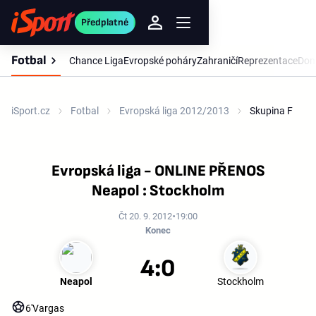
Předplatné
Fotbal
Chance Liga
Evropské poháry
Zahraničí
Reprezentace
Dom
iSport.cz
Fotbal
Evropská liga 2012/2013
Skupina F
Evropská liga - ONLINE PŘENOS
Neapol : Stockholm
Čt 20. 9. 2012
19:00
Konec
4:0
Neapol
Stockholm
6'
Vargas