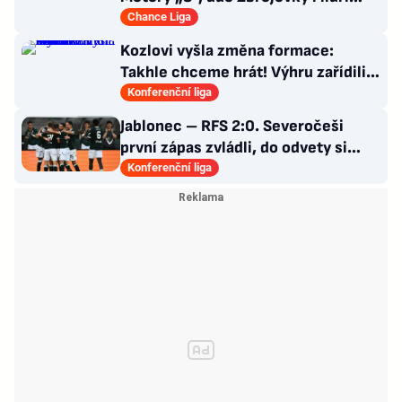
pohárových zástupců
Chance Liga
Kozlovi vyšla změna formace:
Takhle chceme hrát! Výhru zařídili
sváteční hlavičkáři
Konferenční liga
Jablonec – RFS 2:0. Severočeši
první zápas zvládli, do odvety si
vezou nadějný náskok
Konferenční liga