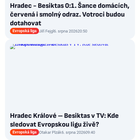
Hradec - Besiktas 0:1. Šance domácích,
červená i smolný odraz. Votroci budou
dotahovat
Evropská liga
Jiří Fejgl
6. srpna 2026
20:50
Hradec Králové – Besiktas v TV: Kde
sledovat Evropskou ligu živě?
Evropská liga
Otakar Plzák
6. srpna 2026
09:40