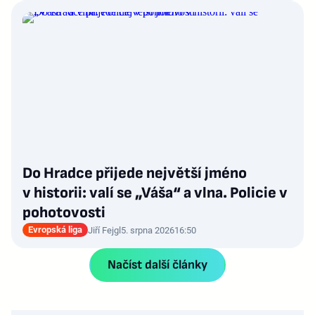
Do Hradce přijede největší jméno
v historii: valí se „Váša“ a vlna. Policie v
pohotovosti
Evropská liga
Jiří Fejgl
5. srpna 2026
16:50
Načíst další články