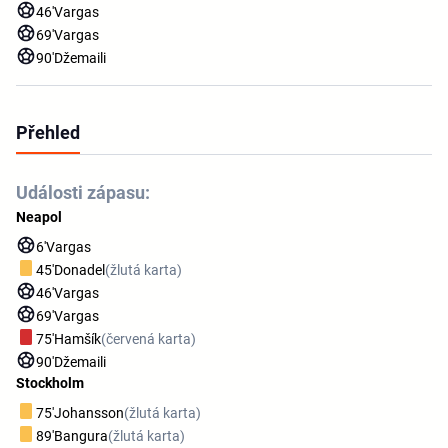
46'
Vargas
69'
Vargas
90'
Džemaili
Přehled
Události zápasu:
Neapol
6'
Vargas
45'
Donadel
(žlutá karta)
46'
Vargas
69'
Vargas
75'
Hamšík
(červená karta)
90'
Džemaili
Stockholm
75'
Johansson
(žlutá karta)
89'
Bangura
(žlutá karta)