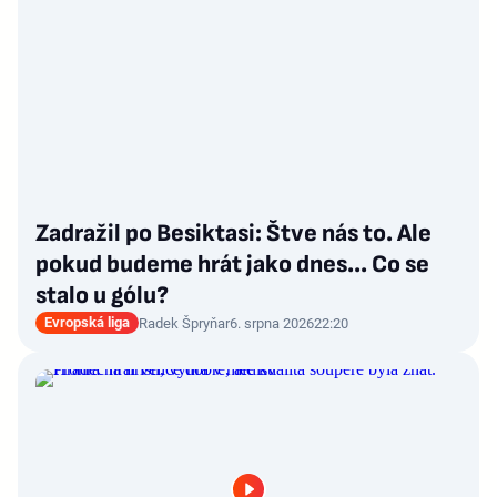
Zadražil po Besiktasi: Štve nás to. Ale
pokud budeme hrát jako dnes... Co se
stalo u gólu?
Evropská liga
Radek Špryňar
6. srpna 2026
22:20