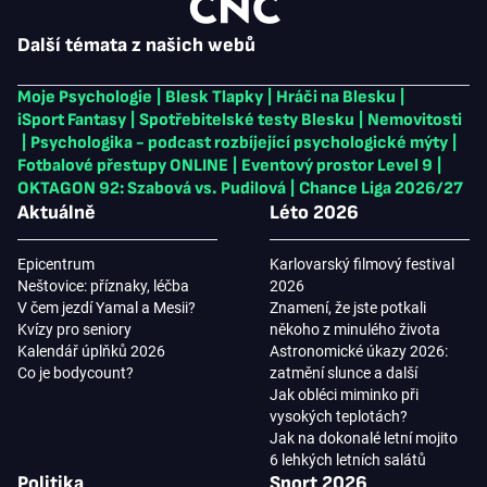
Další témata z našich webů
Moje Psychologie
|
Blesk Tlapky
|
Hráči na Blesku
|
iSport Fantasy
|
Spotřebitelské testy Blesku
|
Nemovitosti
|
Psychologika - podcast rozbíjející psychologické mýty
|
Fotbalové přestupy ONLINE
|
Eventový prostor Level 9
|
OKTAGON 92: Szabová vs. Pudilová
|
Chance Liga 2026/27
Aktuálně
Léto 2026
Epicentrum
Karlovarský filmový festival
Neštovice: příznaky, léčba
2026
V čem jezdí Yamal a Mesii?
Znamení, že jste potkali
Kvízy pro seniory
někoho z minulého života
Kalendář úplňků 2026
Astronomické úkazy 2026:
Co je bodycount?
zatmění slunce a další
Jak obléci miminko při
vysokých teplotách?
Jak na dokonalé letní mojito
6 lehkých letních salátů
Politika
Sport 2026