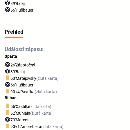
39'
Balaj
56'
Hušbauer
Přehled
Události zápasu:
Sparta
26'
Zápotočný
39'
Balaj
53'
Matějovský
(žlutá karta)
56'
Hušbauer
90+4'
Pavelka
(žlutá karta)
Bilbao
56'
Castillo
(žlutá karta)
62'
Muniain
(žlutá karta)
73'
Marcos
90+1'
Amorebieta
(žlutá karta)