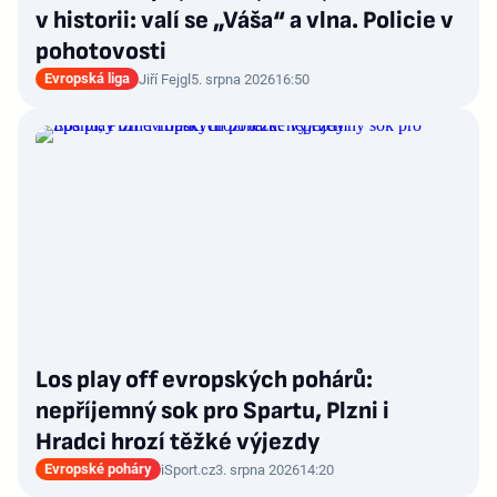
v historii: valí se „Váša“ a vlna. Policie v
pohotovosti
Evropská liga
Jiří Fejgl
5. srpna 2026
16:50
Los play off evropských pohárů:
nepříjemný sok pro Spartu, Plzni i
Hradci hrozí těžké výjezdy
Evropské poháry
iSport.cz
3. srpna 2026
14:20