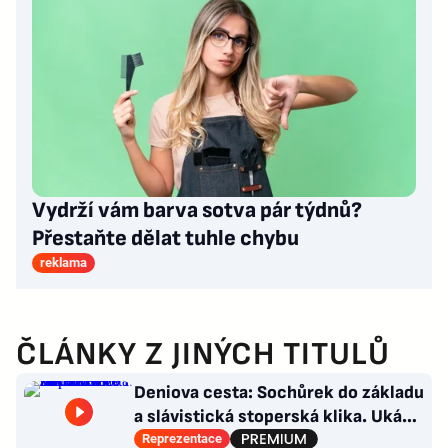
Vydrží vám barva sotva pár týdnů?
Přestaňte dělat tuhle chybu
reklama
ČLÁNKY Z JINÝCH TITULŮ
Deniova cesta: Sochůrek do základu
a slávistická stoperská klika. Ukáže
i na Chorého?
Reprezentace