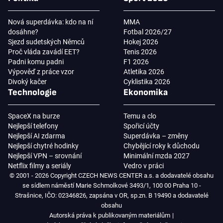
Nová superdávka: kdo na ní
MMA
dosáhne?
Fotbal 2026/27
Sjezd sudetských Němců
Hokej 2026
Proč vláda zavádí EET?
Tenis 2026
Padni komu padni
F1 2026
Výpověď z práce vzor
Atletika 2026
Divoký kačer
Cyklistika 2026
Technologie
Ekonomika
SpaceX na burze
Temu a clo
Nejlepší telefony
Spořicí účty
Nejlepší AI zdarma
Superdávka – změny
Nejlepší chytré hodinky
Chybějící roky k důchodu
Nejlepší VPN – srovnání
Minimální mzda 2027
Netflix filmy a seriály
Vedro v práci
© 2001 - 2026 Copyright CZECH NEWS CENTER a.s. a dodavatelé obsahu
se sídlem náměstí Marie Schmolkové 3493/1, 100 00 Praha 10 -
Strašnice, IČO: 02346826, zapsána v OR, sp.zn. B 19490 a dodavatelé
obsahu
Autorská práva k publikovaným materiálům