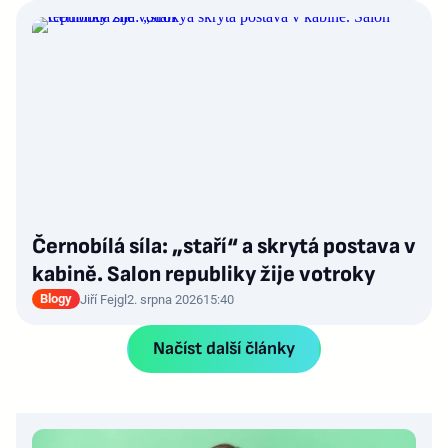
Černobílá síla: „staří“ a skrytá postava v
kabině. Salon republiky žije votroky
Blogy
Jiří Fejgl
2. srpna 2026
15:40
Načíst další články