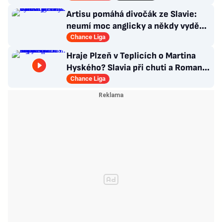
Artisu pomáhá divočák ze Slavie:
neumí moc anglicky a někdy vyděsí
trenéra. Čím?
Chance Liga
Hraje Plzeň v Teplicích o Martina
Hyského? Slavia při chuti a Roman
Macek proti svým…
Chance Liga