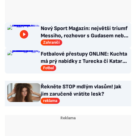
Nový Sport Magazín: největší triumf
Messiho, rozhovor s Gudasem nebo
plakát Pogačara
Zahraničí
Fotbalové přestupy ONLINE: Kuchta
má prý nabídky z Turecka či Kataru,
Sigmu posílí Švéd
Fotbal
Řekněte STOP mdlým vlasům! Jak
jim zaručeně vrátíte lesk?
reklama