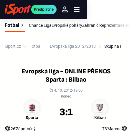
Předplatné
Fotbal
Chance Liga
Evropské poháry
Zahraničí
Reprezentace
Dom
iSport.cz
Fotbal
Evropská liga 2012/2013
Skupina I
Evropská liga - ONLINE PŘENOS
Sparta : Bilbao
Čt 4. 10. 2012
19:00
Konec
3:1
Sparta
Bilbao
26'
Zápotočný
73'
Marcos