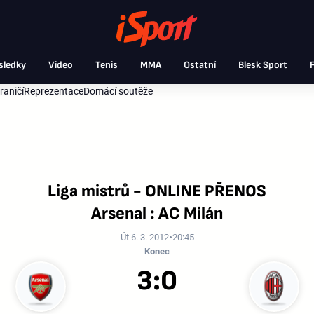
sledky
Video
Tenis
MMA
Ostatní
Blesk Sport
F
raničí
Reprezentace
Domácí soutěže
Liga mistrů - ONLINE PŘENOS
Arsenal : AC Milán
Út 6. 3. 2012
20:45
Konec
3:0