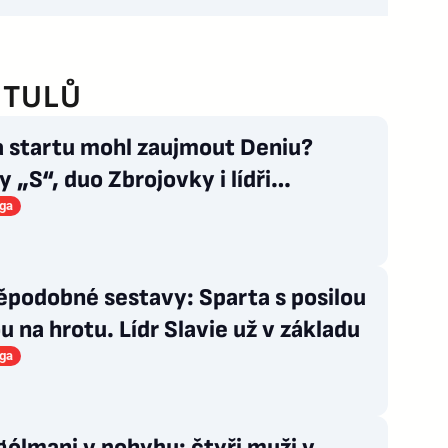
ITULŮ
a startu mohl zaujmout Deniu?
 „S“, duo Zbrojovky i lídři
ových zástupců
iga
ěpodobné sestavy: Sparta s posilou
ou na hrotu. Lídr Slavie už v základu
iga
gólmani v pohybu: čtyři muži v