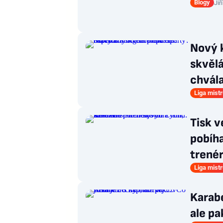
Blogy
Jiř
Nový 
skvělá
chvál
Liga mist
Tisk v
pobíha
trené
Liga mist
Karabe
ale p