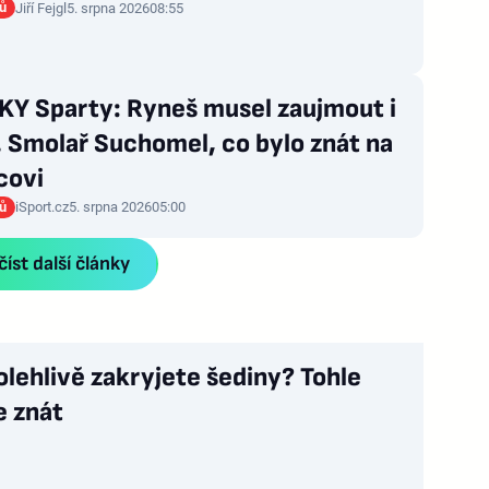
rů
Jiří Fejgl
5. srpna 2026
08:55
Y Sparty: Ryneš musel zaujmout i
 Smolař Suchomel, co bylo znát na
covi
rů
iSport.cz
5. srpna 2026
05:00
íst další články
olehlivě zakryjete šediny? Tohle
e znát