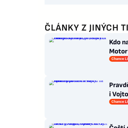
ČLÁNKY Z JINÝCH T
Kdo n
Motory
pohár
Chance L
Pravd
i Vojt
Chance L
Čeští 