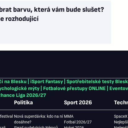
brat barvu, která vám bude slušet?
je rozhodující
či na Blesku
|
iSport Fantasy
|
Spotřebitelské testy Bles
sychologické mýty
|
Fotbalové přestupy ONLINE
|
Eventov
hance Liga 2026/27
Politika
Sport 2026
Techn
festival
Nová superdávka: kdo na ní
MMA
SpaceX 
dosáhne?
Fotbal 2026/27
Nejlepší
kali
Sjezd sudetských Němců
Hokej 2026
Nejlepš