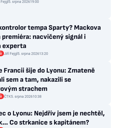
í Fejgl
5. srpna 2026
19:00
kontrolor tempa Sparty? Mackova
 premiéra: nacvičený signál i
a experta
rů
Jiří Fejgl
5. srpna 2026
13:20
e Francii šije do Lyonu: Zmateně
li sem a tam, nakazili se
rovým strachem
rů
ČTK
5. srpna 2026
10:38
c o Lyonu: Nejdřív jsem je nechtěl,
ak… Co strkanice s kapitánem?