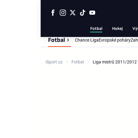
Fotbal
Hokej
Vý
Fotbal
Chance Liga
Evropské poháry
Zah
iSport.cz
Fotbal
Liga mistrů 2011/2012