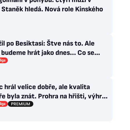
, Staněk hledá. Nová role Kinského
il po Besiktasi: Štve nás to. Ale
budeme hrát jako dnes... Co se
u gólu?
liga
 hrál velice dobře, ale kvalita
e byla znát. Prohra na hřišti, výhra
išti
liga