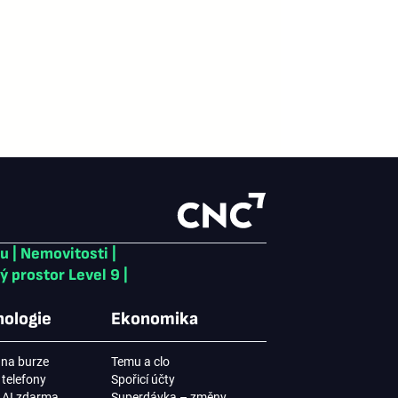
ku
|
Nemovitosti
|
ý prostor Level 9
|
ologie
Ekonomika
na burze
Temu a clo
 telefony
Spořicí účty
í AI zdarma
Superdávka – změny