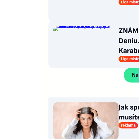
Liga mist
ZNÁMK
Deniu.
Karab
Liga mist
Nač
Jak sp
musít
reklama