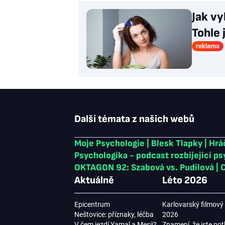
Jak vy
Tohle 
reklama
Další témata z našich webů
Moje Psychologie
|
Blesk Tlapky
|
Hrá
Psychologika - podcast rozbíjející p
OKTAGON 92: Szabová vs. Pudilová
|
C
Aktuálně
Léto 2026
Epicentrum
Karlovarský filmový 
Neštovice: příznaky, léčba
2026
V čem jezdí Yamal a Mesii?
Znamení, že jste pot