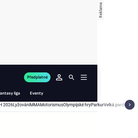
Předplatné
antasy liga
Eventy
H 2026
Lyžování
MMA
Motorismus
Olympijské hry
Parkur
Velká pardubická