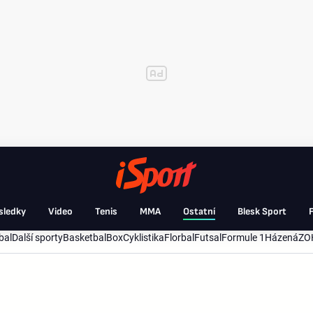
sledky
Video
Tenis
MMA
Ostatní
Blesk Sport
F
bal
Další sporty
Basketbal
Box
Cyklistika
Florbal
Futsal
Formule 1
Házená
ZO