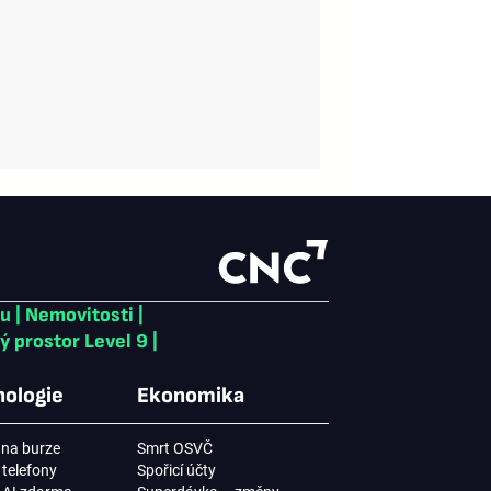
ku
|
Nemovitosti
|
ý prostor Level 9
|
ologie
Ekonomika
na burze
Smrt OSVČ
 telefony
Spořicí účty