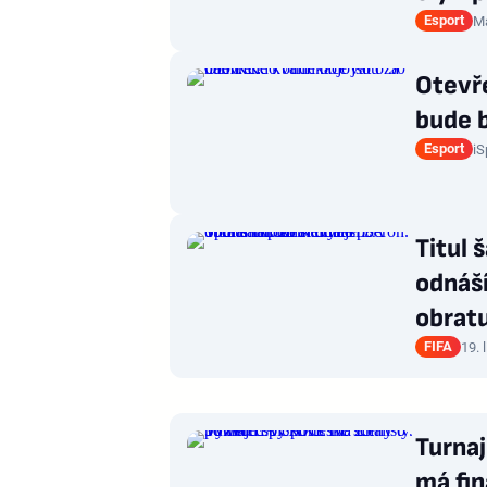
Esport
Ma
Otevře
bude 
Esport
iS
Titul 
odnáší
obrat
FIFA
19. 
Turna
má fin