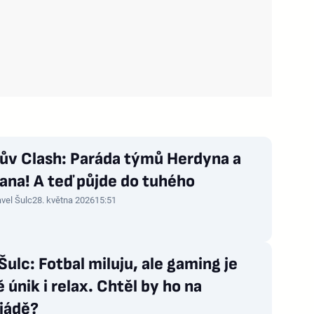
kův Clash: Paráda týmů Herdyna a
ana! A teď půjde do tuhého
vel Šulc
28. května 2026
15:51
Šulc: Fotbal miluju, ale gaming je
 únik i relax. Chtěl by ho na
iádě?