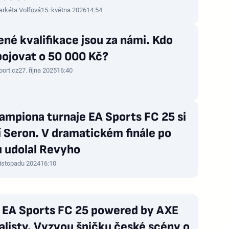
rkéta Volfová
15. května 2026
14:54
né kvalifikace jsou za námi. Kdo
bojovat o 50 000 Kč?
port.cz
27. října 2025
16:40
šampiona turnaje EA Sports FC 25 si
 Seron. V dramatickém finále po
u udolal Revyho
listopadu 2024
16:10
j EA Sports FC 25 powered by AXE
alisty. Vyzvou špičku české scény o