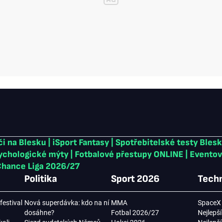
či na Blesku
|
iSport Fantasy
|
Spotřebitelské testy Bles
sychologické mýty
|
Fotbalové přestupy ONLINE
|
Eventov
hance Liga 2026/27
Politika
Sport 2026
Techn
festival
Nová superdávka: kdo na ní
MMA
SpaceX 
dosáhne?
Fotbal 2026/27
Nejlepší