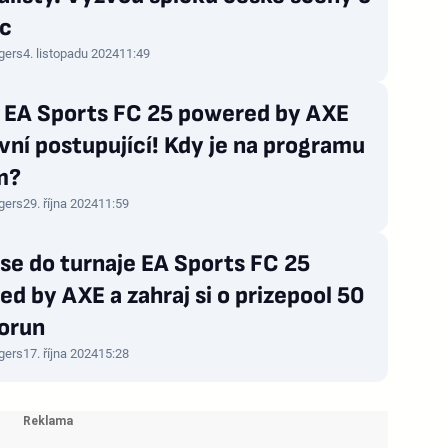
íc
gers
4. listopadu 2024
11:49
j EA Sports FC 25 powered by AXE
vní postupující! Kdy je na programu
m?
gers
29. října 2024
11:59
 se do turnaje EA Sports FC 25
d by AXE a zahraj si o prizepool 50
korun
gers
17. října 2024
15:28