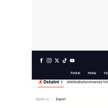
Fotbal
Hokej
Vý
Ostatní
Atletika
Biatlon
Americký fot
iSport.cz
Esport