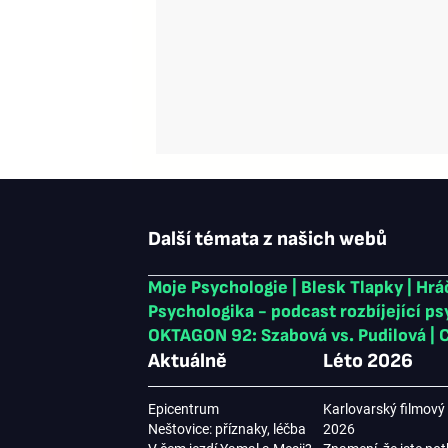
Další témata z našich webů
Moje Psychologie
|
Blesk Tlapky
|
Hrá
Psychologika - podcast rozbíjející p
OKTAGON 92: Szabová vs. Pudilová
|
C
Aktuálně
Léto 2026
Epicentrum
Karlovarský filmový 
Neštovice: příznaky, léčba
2026