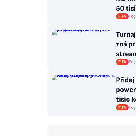
50 tis
FIFA
Pog
Turna
zná pr
strea
FIFA
Pog
Přidej
powere
tisíc 
FIFA
Pog