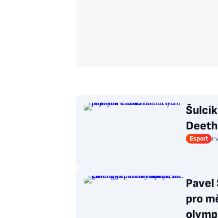
Šulcí
Deeth
Esport
Pa
Pavel 
pro mě
olymp