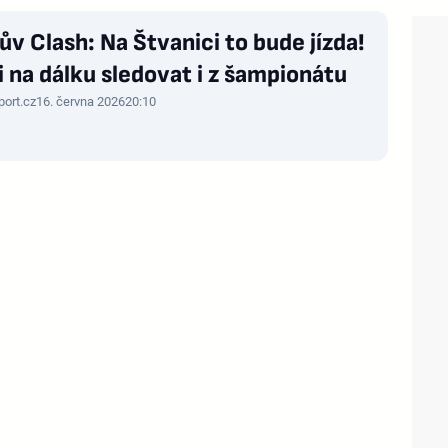
ův Clash: Na Štvanici to bude jízda!
i na dálku sledovat i z šampionátu
port.cz
16. června 2026
20:10