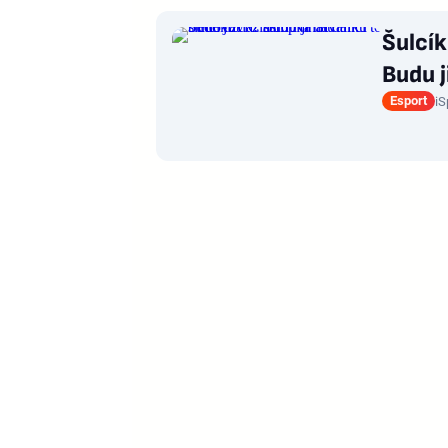
Šulcík
Budu j
Esport
iS