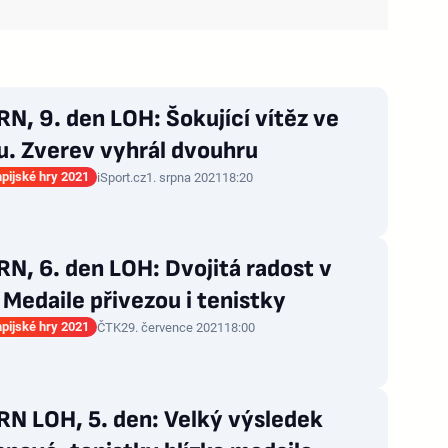
, 9. den LOH: Šokující vítěz ve
u. Zverev vyhrál dvouhru
mpijské hry 2021
iSport.cz
1. srpna 2021
18:20
N, 6. den LOH: Dvojitá radost v
 Medaile přivezou i tenistky
mpijské hry 2021
ČTK
29. července 2021
18:00
N LOH, 5. den: Velký výsledek