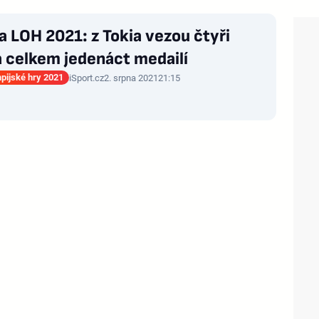
a LOH 2021: z Tokia vezou čtyři
a celkem jedenáct medailí
mpijské hry 2021
iSport.cz
2. srpna 2021
21:15