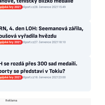
nové, tenistky blízko medaile
mpijské hry 2021
iSport.cz
28. července 2021
15:49
N, 4. den LOH: Seemanová zářila,
oušová vyřadila hvězdu
mpijské hry 2021
iSport.cz
27. července 2021
18:10
 se rozdá přes 300 sad medailí.
porty se představí v Tokiu?
mpijské hry 2021
iSport.cz
18. července 2021
23:00