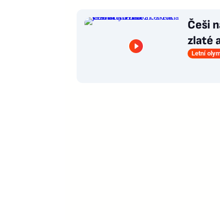
Češi n
zlaté 
Letní oly