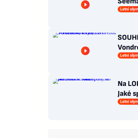
Seema
Letní oly
SOUHR
Vondr
Letní oly
Na LOH
Jaké s
Letní oly