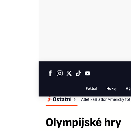
Fotbal
Hokej
Vý
Ostatní
Atletika
Biatlon
Americký fot
Olympijské hry