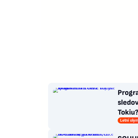
Progr
sledo
Tokiu
Letní oly