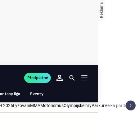
Předplatné
antasy liga
Eventy
H 2026
Lyžování
MMA
Motorismus
Olympijské hry
Parkur
Velká pardubická