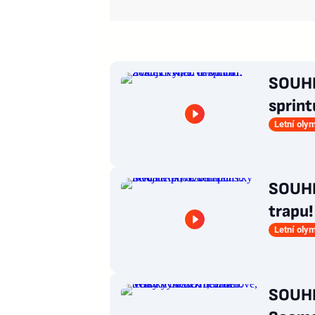
SOUHRN
sprint
Letní oly
SOUHR
trapu!
Letní oly
SOUHR