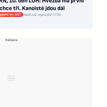
N, 10. den LOH: Hvězda má první
 chce tři. Kanoisté jdou dál
mpijské hry 2021
iSport.cz
2. srpna 2021
17:30