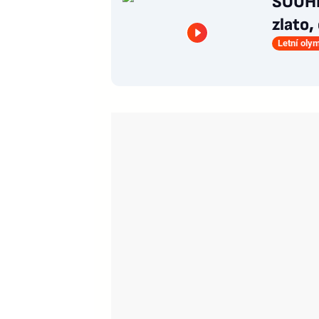
SOUHR
zlato,
Letní oly