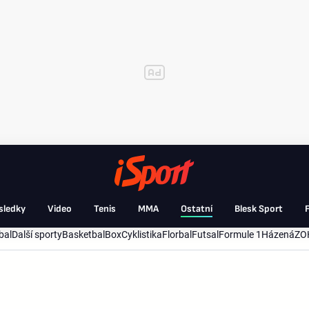
sledky
Video
Tenis
MMA
Ostatní
Blesk Sport
F
bal
Další sporty
Basketbal
Box
Cyklistika
Florbal
Futsal
Formule 1
Házená
ZO