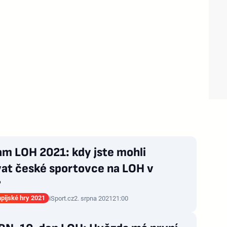
am LOH 2021: kdy jste mohli
vat české sportovce na LOH v
?
mpijské hry 2021
iSport.cz
2. srpna 2021
21:00